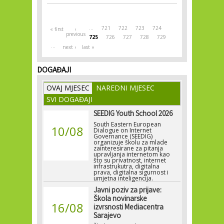
Pages
…
721
722
723
724
« first
‹
previous
725
726
727
728
729
…
next ›
last »
DOGAĐAJI
OVAJ MJESEC
NAREDNI MJESEC
SVI DOGAĐAJI
SEEDIG Youth School 2026
South Eastern European
10/08
Dialogue on Internet
Governance (SEEDIG)
organizuje školu za mlade
zainteresirane za pitanja
upravljanja internetom kao
što su privatnost, internet
infrastrukutra, digitalna
prava, digitalna sigurnost i
umjetna inteligencija.
Javni poziv za prijave:
Škola novinarske
16/08
izvrsnosti Mediacentra
Sarajevo