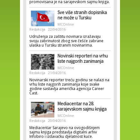
promovisana je na sarajevskom sajmu knjiga.
Sve više stranih dopisnika
ne može u Tursku
MCOnline
Redakcija
22/04/2016
Udruženja za zaštitu novinara izražavaju
svoju zabrinutost zbog sve češće zabrane
ulaska u Tursku stranim novinarima.
Novinski reporteri na vrhu
liste najgorih zanimanja
MCOnline
Redakcija
21/04/2016
Novinarski reporter treću godinu se nalazi na
vrhu liste najgorih zanimanja koje svake
godine sastavlja američka agencija Career
Cast.
Mediacentar na 28.
sarajevskom sajmu knjiga
MCOnline
Redakcija
20/04/2016
Mediacentar Sarajevo na ovogodišnjem
sajmu knjiga predstavlja digitalni arhiv
Infobiro i izdavačku djelatnost kuće.