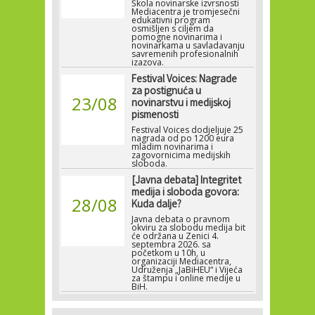
Škola novinarske izvrsnosti
Mediacentra je tromjesečni
edukativni program
osmišljen s ciljem da
pomogne novinarima i
novinarkama u savladavanju
savremenih profesionalnih
izazova.
Festival Voices: Nagrade
za postignuća u
23/08
novinarstvu i medijskoj
pismenosti
Festival Voices dodjeljuje 25
nagrada od po 1200 eura
mladim novinarima i
zagovornicima medijskih
sloboda.
[Javna debata] Integritet
medija i sloboda govora:
28/08
Kuda dalje?
Javna debata o pravnom
okviru za slobodu medija bit
će održana u Zenici 4.
septembra 2026. sa
početkom u 10h, u
organizaciji Mediacentra,
Udruženja „JaBiHEU“ i Vijeća
za štampu i online medije u
BiH.