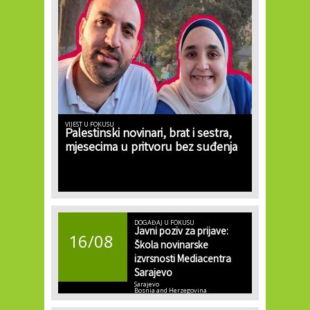
VIJEST U FOKUSU
Palestinski novinari, brat i sestra,
mjesecima u pritvoru bez suđenja
DOGAĐAJ U FOKUSU
Javni poziv za prijave:
16/08
Škola novinarske
izvrsnosti Mediacentra
Sarajevo
Sarajevo
Bosnia and Herzegovina