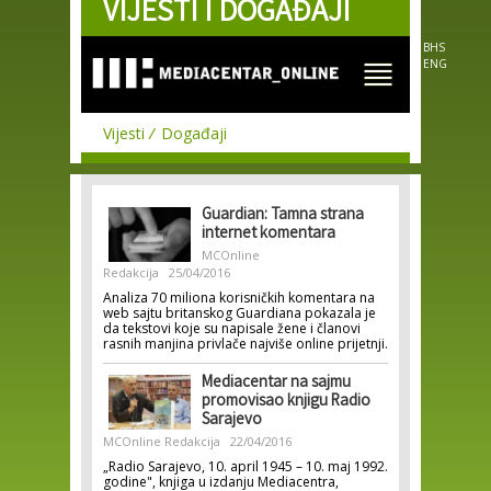
VIJESTI I DOGAĐAJI
Skip to
main
content
BHS
ENG
Vijesti
Događaji
Guardian: Tamna strana
internet komentara
MCOnline
Redakcija
25/04/2016
Analiza 70 miliona korisničkih komentara na
web sajtu britanskog Guardiana pokazala je
da tekstovi koje su napisale žene i članovi
rasnih manjina privlače najviše online prijetnji.
Mediacentar na sajmu
promovisao knjigu Radio
Sarajevo
MCOnline Redakcija
22/04/2016
„Radio Sarajevo, 10. april 1945 – 10. maj 1992.
godine", knjiga u izdanju Mediacentra,