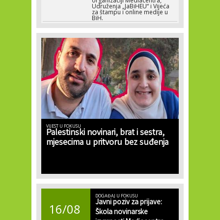
organizaciji Mediacentra,
Udruženja „JaBiHEU“ i Vijeća
za štampu i online medije u
BiH.
VIJEST U FOKUSU
Palestinski novinari, brat i sestra,
mjesecima u pritvoru bez suđenja
DOGAĐAJ U FOKUSU
Javni poziv za prijave:
16/08
Škola novinarske