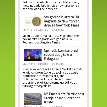
Tokom posljednjih protesta u Makedoniji,
meta napada bilo je i više novinara koji su
zadobili ozbiljne povrede.
Sto godina Pulitzera: Tri
nagrade za New Yorker,
dvije za New York Times
MCOnline Redakcija
19/04/2016
Među dobitnicima najprestižnije američke
novinarske nagrade ove godine su AP,
Reuters i Los Angeles Times.
Njemački komičar pred
sudom zbog šale o
Erdoganu
MCOnline Redakcija
18/04/2016
Njemačka kancelarka Angela Merkel na meti
je kritika nakon što je dozvolila podizanje
optužnice protiv komičara Jana
Böhmermanna, koji je u televizijskom
programu pročitao pjesmu uvredljivu za
turskog predsjednika.
NY Times ulaže 50 miliona u
širenje na međunarodno
tržište