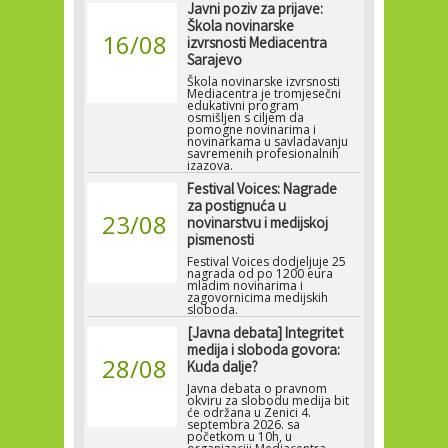
Javni poziv za prijave:
Škola novinarske
16/08
izvrsnosti Mediacentra
Sarajevo
Škola novinarske izvrsnosti
Mediacentra je tromjesečni
edukativni program
osmišljen s ciljem da
pomogne novinarima i
novinarkama u savladavanju
savremenih profesionalnih
izazova.
Festival Voices: Nagrade
za postignuća u
23/08
novinarstvu i medijskoj
pismenosti
Festival Voices dodjeljuje 25
nagrada od po 1200 eura
mladim novinarima i
zagovornicima medijskih
sloboda.
[Javna debata] Integritet
medija i sloboda govora:
28/08
Kuda dalje?
Javna debata o pravnom
okviru za slobodu medija bit
će održana u Zenici 4.
septembra 2026. sa
početkom u 10h, u