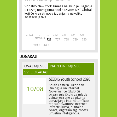
MCOnline Redakcija
18/04/2016
Vodstvo New York Timesa najavilo je ulaganje
u razvoj novog tima pod nazivom NYT Global,
koji će kreirati nova izdanja na nekoliko
svjetskih jezika.
Pages
…
722
723
724
725
« first
‹
previous
726
727
728
729
730
…
next ›
last »
DOGAĐAJI
OVAJ MJESEC
NAREDNI MJESEC
SVI DOGAĐAJI
SEEDIG Youth School 2026
South Eastern European
10/08
Dialogue on Internet
Governance (SEEDIG)
organizuje školu za mlade
zainteresirane za pitanja
upravljanja internetom kao
što su privatnost, internet
infrastrukutra, digitalna
prava, digitalna sigurnost i
umjetna inteligencija.