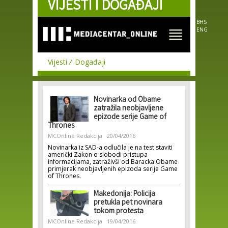
VIJESTI I DOGAĐAJI
Skip to
main
content
BHS
ENG
Vijesti
Događaji
Novinarka od Obame
zatražila neobjavljene
epizode serije Game of
Thrones
MCOnline Redakcija
20/04/2016
Novinarka iz SAD-a odlučila je na test staviti
američki Zakon o slobodi pristupa
informacijama, zatraživši od Baracka Obame
primjerak neobjavljenih epizoda serije Game
of Thrones.
Makedonija: Policija
pretukla pet novinara
tokom protesta
MCOnline Redakcija
19/04/2016