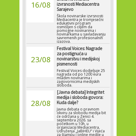
16/08
izvrsnosti Mediacentra
Sarajevo
Škola novinarske izvrsnosti
Mediacentra je tromjesečni
edukativni program
osmišljen s ciljem da
pomogne novinarima i
novinarkama u savladavanju
savremenih profesionalnih
izazova.
Festival Voices: Nagrade
za postignuća u
23/08
novinarstvu i medijskoj
pismenosti
Festival Voices dodjeljuje 25
nagrada od po 1200 eura
mladim novinarima i
zagovornicima medijskih
sloboda.
[Javna debata] Integritet
medija i sloboda govora:
28/08
Kuda dalje?
Javna debata o pravnom
okviru za slobodu medija bit
će održana u Zenici 4.
septembra 2026. sa
početkom u 10h, u
organizaciji Mediacentra,
Udruženja „JaBiHEU“ i Vijeća
za štampu i online medije u