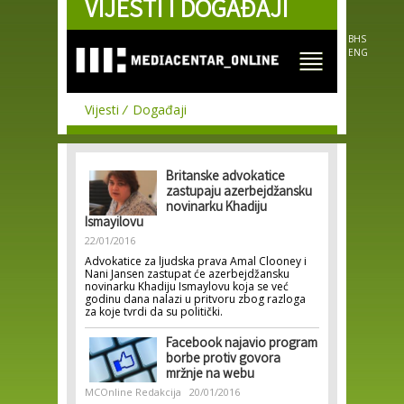
VIJESTI I DOGAĐAJI
Skip to
main
content
BHS
ENG
Vijesti
Događaji
Britanske advokatice
zastupaju azerbejdžansku
novinarku Khadiju
Ismayilovu
22/01/2016
Advokatice za ljudska prava Amal Clooney i
Nani Jansen zastupat će azerbejdžansku
novinarku Khadiju Ismaylovu koja se već
godinu dana nalazi u pritvoru zbog razloga
za koje tvrdi da su politički.
Facebook najavio program
borbe protiv govora
mržnje na webu
MCOnline Redakcija
20/01/2016