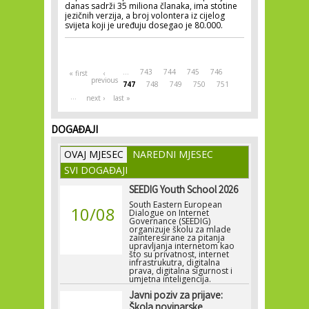
danas sadrži 35 miliona članaka, ima stotine
jezičnih verzija, a broj volontera iz cijelog
svijeta koji je uređuju dosegao je 80.000.
Pages
…
743
744
745
746
« first
‹
previous
747
748
749
750
751
…
next ›
last »
DOGAĐAJI
OVAJ MJESEC
NAREDNI MJESEC
SVI DOGAĐAJI
SEEDIG Youth School 2026
South Eastern European
10/08
Dialogue on Internet
Governance (SEEDIG)
organizuje školu za mlade
zainteresirane za pitanja
upravljanja internetom kao
što su privatnost, internet
infrastrukutra, digitalna
prava, digitalna sigurnost i
umjetna inteligencija.
Javni poziv za prijave:
Škola novinarske