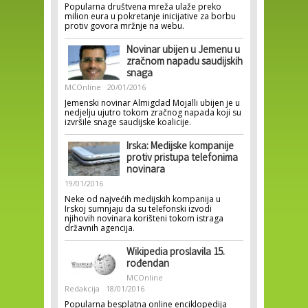
Popularna društvena mreža ulaže preko
milion eura u pokretanje inicijative za borbu
protiv govora mržnje na webu.
Novinar ubijen u Jemenu u
zračnom napadu saudijskih
snaga
MCOnline
20/01/2016
Jemenski novinar Almigdad Mojalli ubijen je u
nedjelju ujutro tokom zračnog napada koji su
izvršile snage saudijske koalicije.
Irska: Medijske kompanije
protiv pristupa telefonima
novinara
19/01/2016
Neke od najvećih medijskih kompanija u
Irskoj sumnjaju da su telefonski izvodi
njihovih novinara korišteni tokom istraga
državnih agencija.
Wikipedia proslavila 15.
rođendan
MCOnline
Redakcija
18/01/2016
Popularna besplatna online enciklopedija