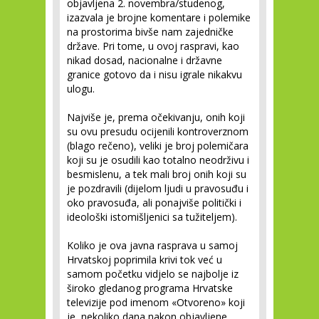
objavljena 2. novembra/studenog,
izazvala je brojne komentare i polemike
na prostorima bivše nam zajedničke
države. Pri tome, u ovoj raspravi, kao
nikad dosad, nacionalne i državne
granice gotovo da i nisu igrale nikakvu
ulogu.
Najviše je, prema očekivanju, onih koji
su ovu presudu ocijenili kontroverznom
(blago rečeno), veliki je broj polemičara
koji su je osudili kao totalno neodrživu i
besmislenu, a tek mali broj onih koji su
je pozdravili (dijelom ljudi u pravosuđu i
oko pravosuđa, ali ponajviše politički i
ideološki istomišljenici sa tužiteljem).
Koliko je ova javna rasprava u samoj
Hrvatskoj poprimila krivi tok već u
samom početku vidjelo se najbolje iz
široko gledanog programa Hrvatske
televizije pod imenom «Otvoreno» koji
je, nekoliko dana nakon objavljene