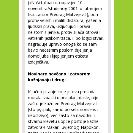
(«Naši talibani», objavljen 10.
novembra/studenog 2001. u Jutarnjem
listu, autor Predrag Matvejević), bori
protiv velikih i malih diktatura, gaženja
ljudskih prava, uključujući i prava
neistomišljenika, protiv sijača otrova i
vatrenih jezikomrzaca. I, po logici stvari,
nagrađuje upravo onoga ko se sam
bavio nečasnim poslom dijeljenja
domoljuba i lijepljenjem etiketa
izdajništva.
Novinare novčano i zatvorom
kažnjavaju i drugi
Ključno pitanje koje je ova presuda
morala izbaciti u prvi plan, dakle, nije
zašto je kažnjen Predrag Matvejević
(što je, ipak, samo po sebi nonsens i
neodrživo), već zašto za navodnu ili
stvarnu klevetu uopće postoje kazne
zatvora?! Makar i uvjetnog. Napokon,