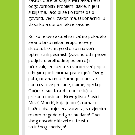
zašto uopće postoji krivična/kaznena
odgovornost? Problem, dakle, nije u
sudijama, iako bi se i o tome dalo
govoriti, već u zakonima. U konačnici, u
vlasti koja donosi takve zakone.
Koliko je ovo aktuelno i važno pokazalo
se vrlo brzo nakon erupcije ovog
slučaja, brže nego što su i najveći
optimisti ili pesimisti (zavisno od njihove
podjele u prethodnoj polemici) i
očekivali, jer kazna zatvorom već prijeti
i drugim poslenicima javne riječi. Ovog
puta, novinarima. Samo petnaestak
dana iza ove presude, naime, riječki je
Općinski sud takođe donio sličnu
presudu novinarki Novog lista Slavici
Mrkić-Modrić, koja je prošla «malo
blaže»: dva mjeseca zatvora, s uvjetnim
rokom odgode od godinu dana! Opet
zbog navodne klevete u tekstu
satiričnog sadržaja!