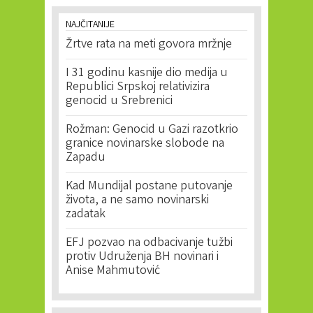
NAJČITANIJE
Žrtve rata na meti govora mržnje
I 31 godinu kasnije dio medija u
Republici Srpskoj relativizira
genocid u Srebrenici
Rožman: Genocid u Gazi razotkrio
granice novinarske slobode na
Zapadu
Kad Mundijal postane putovanje
života, a ne samo novinarski
zadatak
EFJ pozvao na odbacivanje tužbi
protiv Udruženja BH novinari i
Anise Mahmutović