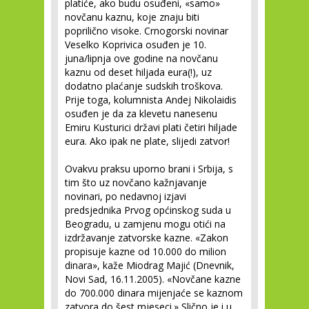
platiće, ako budu osuđeni, «samo»
novčanu kaznu, koje znaju biti
poprilično visoke. Crnogorski novinar
Veselko Koprivica osuđen je 10.
juna/lipnja ove godine na novčanu
kaznu od deset hiljada eura(!), uz
dodatno plaćanje sudskih troškova.
Prije toga, kolumnista Andej Nikolaidis
osuđen je da za klevetu nanesenu
Emiru Kusturici državi plati četiri hiljade
eura. Ako ipak ne plate, slijedi zatvor!
Ovakvu praksu uporno brani i Srbija, s
tim što uz novčano kažnjavanje
novinari, po nedavnoj izjavi
predsjednika Prvog općinskog suda u
Beogradu, u zamjenu mogu otići na
izdržavanje zatvorske kazne. «Zakon
propisuje kazne od 10.000 do milion
dinara», kaže Miodrag Majić (Dnevnik,
Novi Sad, 16.11.2005). «Novčane kazne
do 700.000 dinara mijenjaće se kaznom
zatvora do šest mjeseci.» Slično je i u