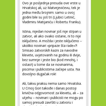
Ovo je posljednja presuda ove vrste u
Hrvatskoj ali, uz Matvejevićevu, tek je
jedna među brojnim: samo u ovoj
godini bile su još tri (Ljubici Letinić,
Vladimiru Matijaniću i Robertu Franku).
Istina, nijedan novinar još nije strpan u
zatvor, ali ako ovako ostane, ni to nije
isključeno. A možda i jeste isključeno –
ukoliko novinari «pripaze šta rade»?!
Smisao zatvorskih kazni za navodne
klevete, uvjetovanih na godinu ili dvije,
bez sumnje i jeste bio (kod mnohij, i
ostao!) u tome da se novinarima,
piscima i publicistima začepe usta. Na
dovoljno dugačak rok!
Ali, takvu praksu nema samo Hrvatska.
U Crnoj Gori takođe i danas postoji
krivična odgovornost za klevetu, ali – za
utjehu – novinari i publicisti ne mogu po
samoj presudi završiti u zatvoru i