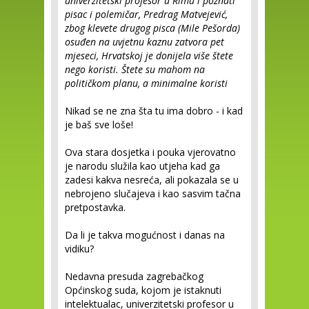
univerzitetski profesor u Rimu i poznati
pisac i polemičar, Predrag Matvejević,
zbog klevete drugog pisca (Mile Pešorda)
osuđen na uvjetnu kaznu zatvora pet
mjeseci, Hrvatskoj je donijela više štete
nego koristi. Štete su mahom na
političkom planu, a minimalne koristi
Nikad se ne zna šta tu ima dobro - i kad
je baš sve loše!
Ova stara dosjetka i pouka vjerovatno
je narodu služila kao utjeha kad ga
zadesi kakva nesreća, ali pokazala se u
nebrojeno slučajeva i kao sasvim tačna
pretpostavka.
Da li je takva mogućnost i danas na
vidiku?
Nedavna presuda zagrebačkog
Općinskog suda, kojom je istaknuti
intelektualac, univerzitetski profesor u