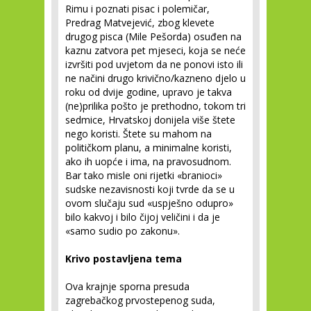
Rimu i poznati pisac i polemičar,
Predrag Matvejević, zbog klevete
drugog pisca (Mile Pešorda) osuđen na
kaznu zatvora pet mjeseci, koja se neće
izvršiti pod uvjetom da ne ponovi isto ili
ne načini drugo krivično/kazneno djelo u
roku od dvije godine, upravo je takva
(ne)prilika pošto je prethodno, tokom tri
sedmice, Hrvatskoj donijela više štete
nego koristi. Štete su mahom na
političkom planu, a minimalne koristi,
ako ih uopće i ima, na pravosudnom.
Bar tako misle oni rijetki «branioci»
sudske nezavisnosti koji tvrde da se u
ovom slučaju sud «uspješno odupro»
bilo kakvoj i bilo čijoj veličini i da je
«samo sudio po zakonu».
Krivo postavljena tema
Ova krajnje sporna presuda
zagrebačkog prvostepenog suda,