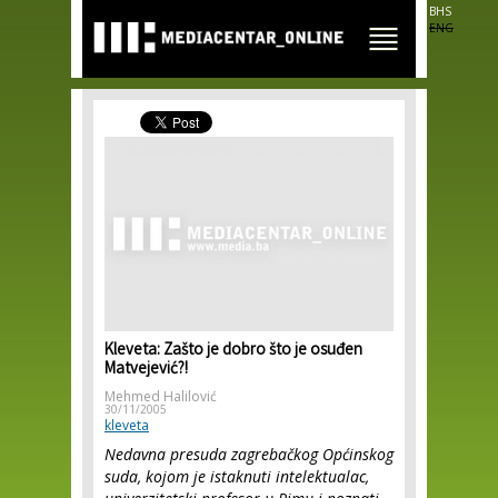
Skip to
BHS
main
ENG
content
Kleveta: Zašto je dobro što je osuđen
Matvejević?!
Mehmed Halilović
30/11/2005
kleveta
Nedavna presuda zagrebačkog Općinskog
suda, kojom je istaknuti intelektualac,