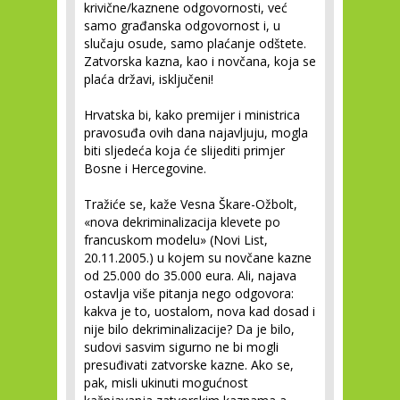
krivične/kaznene odgovornosti, već
samo građanska odgovornost i, u
slučaju osude, samo plaćanje odštete.
Zatvorska kazna, kao i novčana, koja se
plaća državi, isključeni!
Hrvatska bi, kako premijer i ministrica
pravosuđa ovih dana najavljuju, mogla
biti sljedeća koja će slijediti primjer
Bosne i Hercegovine.
Tražiće se, kaže Vesna Škare-Ožbolt,
«nova dekriminalizacija klevete po
francuskom modelu» (Novi List,
20.11.2005.) u kojem su novčane kazne
od 25.000 do 35.000 eura. Ali, najava
ostavlja više pitanja nego odgovora:
kakva je to, uostalom, nova kad dosad i
nije bilo dekriminalizacije? Da je bilo,
sudovi sasvim sigurno ne bi mogli
presuđivati zatvorske kazne. Ako se,
pak, misli ukinuti mogućnost