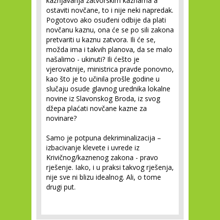
kažnjavanja zatvorskim kaznama a
ostaviti novčane, to i nije neki napredak.
Pogotovo ako osuđeni odbije da plati
novčanu kaznu, ona će se po sili zakona
pretvariti u kaznu zatvora. Ili će se,
možda ima i takvih planova, da se malo
našalimo - ukinuti? Ili ćešto je
vjerovatnije, ministrica pravde ponovno,
kao što je to učinila prošle godine u
slučaju osude glavnog urednika lokalne
novine iz Slavonskog Broda, iz svog
džepa plaćati novčane kazne za
novinare?
Samo je potpuna dekriminalizacija –
izbacivanje klevete i uvrede iz
Krivičnog/kaznenog zakona - pravo
rješenje. Iako, i u praksi takvog rješenja,
nije sve ni blizu idealnog. Ali, o tome
drugi put.