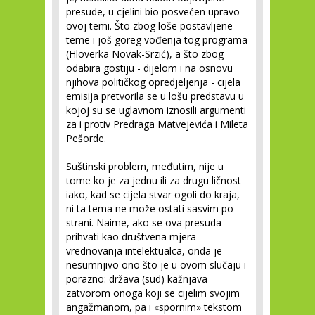
presude, u cjelini bio posvećen upravo
ovoj temi. Što zbog loše postavljene
teme i još goreg vođenja tog programa
(Hloverka Novak-Srzić), a što zbog
odabira gostiju - dijelom i na osnovu
njihova političkog opredjeljenja - cijela
emisija pretvorila se u lošu predstavu u
kojoj su se uglavnom iznosili argumenti
za i protiv Predraga Matvejevića i Mileta
Pešorde.
Suštinski problem, međutim, nije u
tome ko je za jednu ili za drugu ličnost
iako, kad se cijela stvar ogoli do kraja,
ni ta tema ne može ostati sasvim po
strani. Naime, ako se ova presuda
prihvati kao društvena mjera
vrednovanja intelektualca, onda je
nesumnjivo ono što je u ovom slučaju i
porazno: država (sud) kažnjava
zatvorom onoga koji se cijelim svojim
angažmanom, pa i «spornim» tekstom