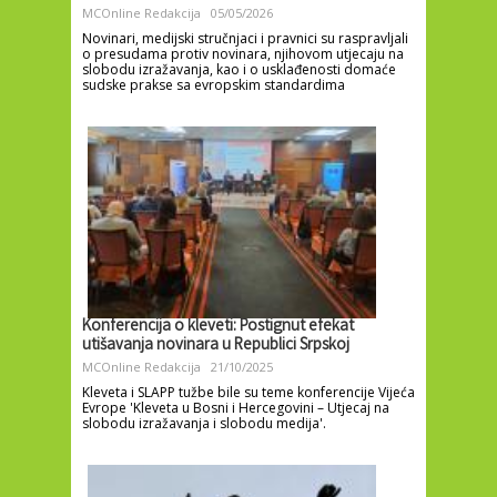
MCOnline Redakcija
05/05/2026
Novinari, medijski stručnjaci i pravnici su raspravljali
o presudama protiv novinara, njihovom utjecaju na
slobodu izražavanja, kao i o usklađenosti domaće
sudske prakse sa evropskim standardima
Konferencija o kleveti: Postignut efekat
utišavanja novinara u Republici Srpskoj
MCOnline Redakcija
21/10/2025
Kleveta i SLAPP tužbe bile su teme konferencije Vijeća
Evrope 'Kleveta u Bosni i Hercegovini – Utjecaj na
slobodu izražavanja i slobodu medija'.