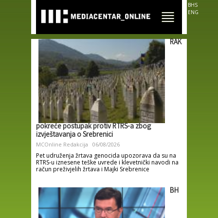
Skip to
BHS
main
ENG
content
RAK
pokreće postupak protiv RTRS-a zbog
izvještavanja o Srebrenici
MCOnline Redakcija
06/08/2026
Pet udruženja žrtava genocida upozorava da su na
RTRS-u iznesene teške uvrede i klevetnički navodi na
račun preživjelih žrtava i Majki Srebrenice
BH