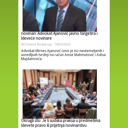
novinari: Advokat Ajanović javno targetira i
kleveće novinare
MCOnline Redakcija
14/05/2026
Advokat Mirnes Ajanović iznio je niz neutemeljenih i
uvredljivih tvrdnji na račun Anise Mahmutović i Adisa
Mujdanovića
Okrugli sto: Je li sudska praksa u predmetima
klevete pravo ili prijetnja novinarstvu