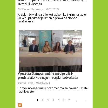
Article 19 pozvao Hrvatsku da dekriminalizuje
uvredu i klevetu
MCOnline Redakcija
20/08/2024
Article 19 tvrdi da bilo koji zakon koji kriminalizuje
klevetu predstavlja kršenje prava na slobodu
izražavanja
Vijeće za štampu i online medije u BiH
predstavilo Koaliciju medijskih advokata
Selma Fukelj
06/03/2024
Pomoć novinarima u predmetima za naknadu štete
radi klevete
Pages
1
2
3
4
5
6
7
›
»