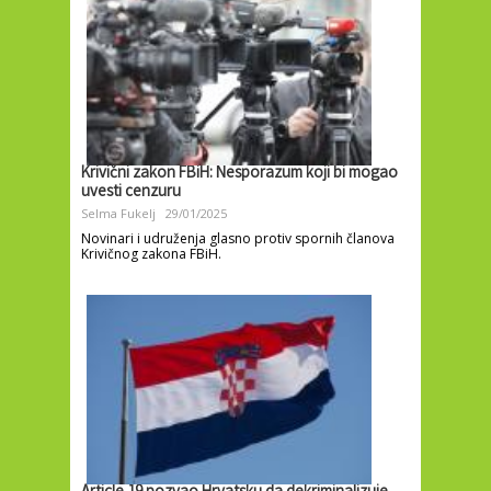
Krivični zakon FBiH: Nesporazum koji bi mogao
uvesti cenzuru
Selma Fukelj
29/01/2025
Novinari i udruženja glasno protiv spornih članova
Krivičnog zakona FBiH.