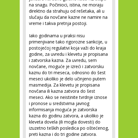
na snagu. Počinioci, istina, ne moraju
direktno da strahuju od rešetaka, ali u
slučaju da novčane kazne ne namire na
vreme i takva pretnja postoji.
Iako godinama u praksi nisu
primenjivane tako rigorozne sankcije, u
postojećoj regulativi koja važi do kraja
godine, za uvredu i klevetu je propisana
i zatvorska kazna. Za uvredu, sem
novčane, moguće je izreći i zatvorsku
kaznu do tri meseca, odnosno do šest
meseci ukoliko je delo učinjeno putem
masmedija. Za klevetu je propisana
novčana ili kazna zatvora do šest
meseci. Ako se neistinite tvrdnje iznose
i pronose u sredstvima javnog
informisanja moguća je zatvorska
kazna do godinu zatvora, a ukoliko je
kleveta dovela (ili mogla dovesti) do
izuzetno teških posledica po oštećenog,
preti kazna i do tri godine zatvora.