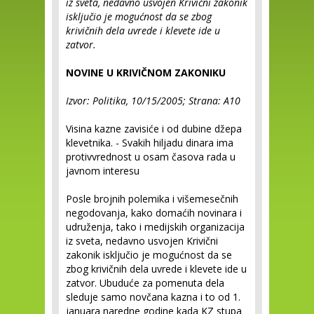
iz sveta, nedavno usvojen Krivični zakonik
isključio je mogućnost da se zbog
krivičnih dela uvrede i klevete ide u
zatvor.
NOVINE U KRIVIČNOM ZAKONIKU
Izvor: Politika, 10/15/2005; Strana: A10
Visina kazne zavisiće i od dubine džepa
klevetnika. - Svakih hiljadu dinara ima
protivvrednost u osam časova rada u
javnom interesu
Posle brojnih polemika i višemesečnih
negodovanja, kako domaćih novinara i
udruženja, tako i medijskih organizacija
iz sveta, nedavno usvojen Krivični
zakonik isključio je mogućnost da se
zbog krivičnih dela uvrede i klevete ide u
zatvor. Ubuduće za pomenuta dela
sleduje samo novčana kazna i to od 1.
januara naredne godine kada KZ stupa