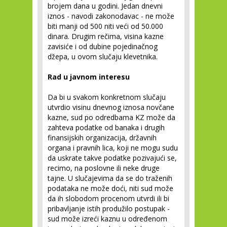
brojem dana u godini. Jedan dnevni
iznos - navodi zakonodavac - ne može
biti manji od 500 niti veći od 50.000
dinara. Drugim rečima, visina kazne
zavisiće i od dubine pojedinačnog
džepa, u ovom slučaju klevetnika.
Rad u javnom interesu
Da bi u svakom konkretnom slučaju
utvrdio visinu dnevnog iznosa novčane
kazne, sud po odredbama KZ može da
zahteva podatke od banaka i drugih
finansijskih organizacija, državnih
organa i pravnih lica, koji ne mogu sudu
da uskrate takve podatke pozivajući se,
recimo, na poslovne ili neke druge
tajne. U slučajevima da se do traženih
podataka ne može doći, niti sud može
da ih slobodom procenom utvrdi ili bi
pribavljanje istih produžilo postupak -
sud može izreći kaznu u određenom