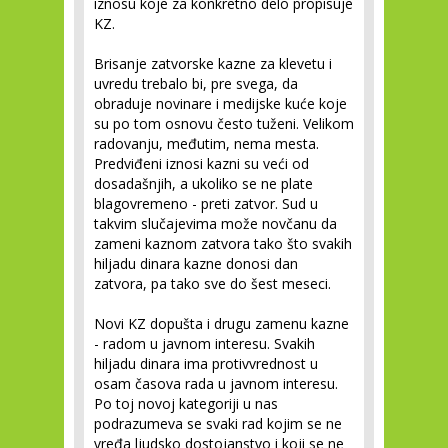
iznosu koje za konkretno delo propisuje
KZ.
Brisanje zatvorske kazne za klevetu i
uvredu trebalo bi, pre svega, da
obraduje novinare i medijske kuće koje
su po tom osnovu često tuženi. Velikom
radovanju, međutim, nema mesta.
Predviđeni iznosi kazni su veći od
dosadašnjih, a ukoliko se ne plate
blagovremeno - preti zatvor. Sud u
takvim slučajevima može novčanu da
zameni kaznom zatvora tako što svakih
hiljadu dinara kazne donosi dan
zatvora, pa tako sve do šest meseci.
Novi KZ dopušta i drugu zamenu kazne
- radom u javnom interesu. Svakih
hiljadu dinara ima protivvrednost u
osam časova rada u javnom interesu.
Po toj novoj kategoriji u nas
podrazumeva se svaki rad kojim se ne
vređa ljudsko dostojanstvo i koji se ne