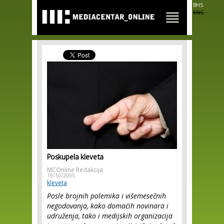
Skip to
BHS
main
ENG
content
Poskupela kleveta
MCOnline Redakcija
19/10/2005
kleveta
Posle brojnih polemika i višemesečnih
negodovanja, kako domaćih novinara i
udruženja, tako i medijskih organizacija