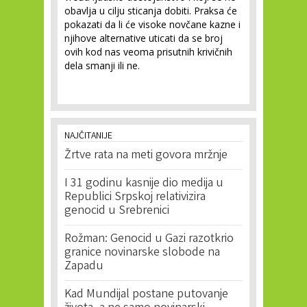
obavlja u cilju sticanja dobiti. Praksa će
pokazati da li će visoke novčane kazne i
njihove alternative uticati da se broj
ovih kod nas veoma prisutnih krivičnih
dela smanji ili ne.
NAJČITANIJE
Žrtve rata na meti govora mržnje
I 31 godinu kasnije dio medija u
Republici Srpskoj relativizira
genocid u Srebrenici
Rožman: Genocid u Gazi razotkrio
granice novinarske slobode na
Zapadu
Kad Mundijal postane putovanje