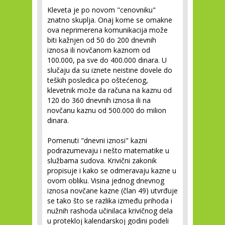
Kleveta je po novom "cenovniku"
znatno skuplja. Onaj kome se omakne
ova neprimerena komunikacija može
biti kažnjen od 50 do 200 dnevnih
iznosa ili novčanom kaznom od
100.000, pa sve do 400.000 dinara. U
slučaju da su iznete neistine dovele do
teških posledica po oštećenog,
klevetnik može da računa na kaznu od
120 do 360 dnevnih iznosa ili na
novčanu kaznu od 500.000 do milion
dinara.
Pomenuti "dnevni iznosi" kazni
podrazumevaju i nešto matematike u
službama sudova. Krivični zakonik
propisuje i kako se odmeravaju kazne u
ovom obliku. Visina jednog dnevnog
iznosa novčane kazne (član 49) utvrđuje
se tako što se razlika između prihoda i
nužnih rashoda učinilaca krivičnog dela
u protekloj kalendarskoj godini podeli