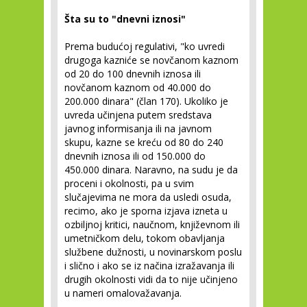
Šta su to "dnevni iznosi"
Prema budućoj regulativi, "ko uvredi
drugoga kazniće se novčanom kaznom
od 20 do 100 dnevnih iznosa ili
novčanom kaznom od 40.000 do
200.000 dinara" (član 170). Ukoliko je
uvreda učinjena putem sredstava
javnog informisanja ili na javnom
skupu, kazne se kreću od 80 do 240
dnevnih iznosa ili od 150.000 do
450.000 dinara. Naravno, na sudu je da
proceni i okolnosti, pa u svim
slučajevima ne mora da usledi osuda,
recimo, ako je sporna izjava izneta u
ozbiljnoj kritici, naučnom, književnom ili
umetničkom delu, tokom obavljanja
službene dužnosti, u novinarskom poslu
i slično i ako se iz načina izražavanja ili
drugih okolnosti vidi da to nije učinjeno
u nameri omalovažavanja.