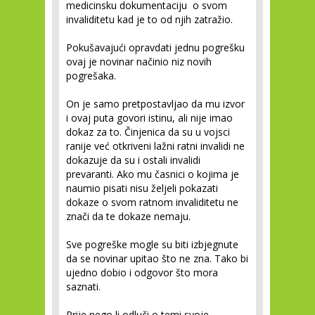
medicinsku dokumentaciju o svom
invaliditetu kad je to od njih zatražio.
Pokušavajući opravdati jednu pogrešku
ovaj je novinar načinio niz novih
pogrešaka.
On je samo pretpostavljao da mu izvor
i ovaj puta govori istinu, ali nije imao
dokaz za to. Činjenica da su u vojsci
ranije već otkriveni lažni ratni invalidi ne
dokazuje da su i ostali invalidi
prevaranti. Ako mu časnici o kojima je
naumio pisati nisu željeli pokazati
dokaze o svom ratnom invaliditetu ne
znači da te dokaze nemaju.
Sve pogreške mogle su biti izbjegnute
da se novinar upitao što ne zna. Tako bi
ujedno dobio i odgovor što mora
saznati.
Prije nego li odluči o temi svoje