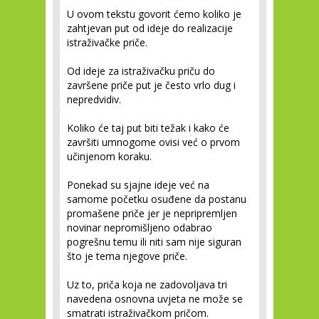
U ovom tekstu govorit ćemo koliko je
zahtjevan put od ideje do realizacije
istraživačke priče.
Od ideje za istraživačku priču do
završene priče put je često vrlo dug i
nepredvidiv.
Koliko će taj put biti težak i kako će
završiti umnogome ovisi već o prvom
učinjenom koraku.
Ponekad su sjajne ideje već na
samome početku osuđene da postanu
promašene priče jer je nepripremljen
novinar nepromišljeno odabrao
pogrešnu temu ili niti sam nije siguran
što je tema njegove priče.
Uz to, priča koja ne zadovoljava tri
navedena osnovna uvjeta ne može se
smatrati istraživačkom pričom.