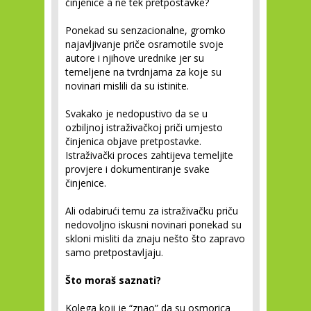
činjenice a ne tek pretpostavke?
Ponekad su senzacionalne, gromko
najavljivanje priče osramotile svoje
autore i njihove urednike jer su
temeljene na tvrdnjama za koje su
novinari mislili da su istinite.
Svakako je nedopustivo da se u
ozbiljnoj istraživačkoj priči umjesto
činjenica objave pretpostavke.
Istraživački proces zahtijeva temeljite
provjere i dokumentiranje svake
činjenice.
Ali odabirući temu za istraživačku priču
nedovoljno iskusni novinari ponekad su
skloni misliti da znaju nešto što zapravo
samo pretpostavljaju.
Što moraš saznati?
Kolega koji je “znao” da su osmorica