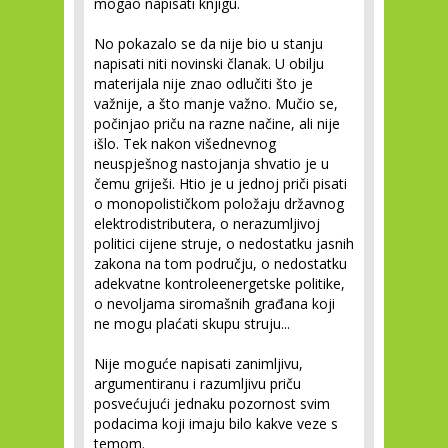
mogao napisati knjigu.
No pokazalo se da nije bio u stanju
napisati niti novinski članak. U obilju
materijala nije znao odlučiti što je
važnije, a što manje važno. Mučio se,
počinjao priču na razne načine, ali nije
išlo. Tek nakon višednevnog
neuspješnog nastojanja shvatio je u
čemu griješi. Htio je u jednoj priči pisati
o monopolističkom položaju državnog
elektrodistributera, o nerazumljivoj
politici cijene struje, o nedostatku jasnih
zakona na tom području, o nedostatku
adekvatne kontroleenergetske politike,
o nevoljama siromašnih građana koji
ne mogu plaćati skupu struju...
Nije moguće napisati zanimljivu,
argumentiranu i razumljivu priču
posvećujući jednaku pozornost svim
podacima koji imaju bilo kakve veze s
temom.