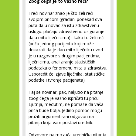
Zbog čega je to važno reći?
Treći novinar znao je što želi reći
svojom pričom (građani ponekad dva
puta daju novac za istu zdravstvenu
uslugu: plaćaju zdravstveno osiguranje i
daju mito liječnicima) i kako to želi reći
(priča jednog pacijenta koji može
dokazati da je dao mito liječniku uvod
je u razgovore s drugim pacijentima,
liječnicima, analiziranje statističkih
podataka o fenomenu mita u zdravstvu.
Usporedit će izjave liječnika, statističke
podatke i tvrdnje pacijenata).
Taj se novinar, pak, naljutio na pitanje
zbog čega je važno ispričati tu priču.
Ljutnja, međutim, ne pomaže da vaša
priča bude bolja. Jedino pomoć mogu
pružiti argumentirani odgovori na
pitanja koja vam postavi urednik.
Odgovore na moguća urednička pitanja