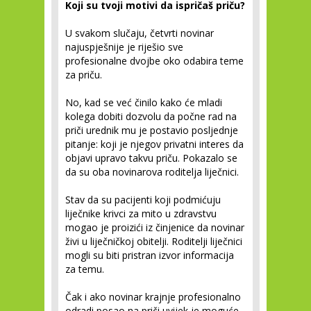
Koji su tvoji motivi da ispričaš priču?
U svakom slučaju, četvrti novinar
najuspješnije je riješio sve
profesionalne dvojbe oko odabira teme
za priču.
No, kad se već činilo kako će mladi
kolega dobiti dozvolu da počne rad na
priči urednik mu je postavio posljednje
pitanje: koji je njegov privatni interes da
objavi upravo takvu priču. Pokazalo se
da su oba novinarova roditelja liječnici.
Stav da su pacijenti koji podmićuju
liječnike krivci za mito u zdravstvu
mogao je proizići iz činjenice da novinar
živi u liječničkoj obitelji. Roditelji liječnici
mogli su biti pristran izvor informacija
za temu.
Čak i ako novinar krajnje profesionalno
odradi posao na priči uvijek je moguće