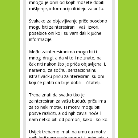
mnogo je onih od kojih možete dobiti
mišljenje, informaciju ili ideju za priču.
Svakako za objavljivanje priče posebno
mogu biti zainteresirani i vaši izvori,
posebice oni koji su vam dali ključne
informacije.
Među zainteresiranima mogu biti i
mnogi drugi, a da vi to i ne znate, pa
čak niti nakon što je priča objavljena. I,
naravno, za sočnu, senzacionalnu
istraživačku priču zainteresirani su oni
koji će platiti da bi je dobili – čitatelji.
Treba znati da svatko tko je
zainteresiran za vašu buduću priču ima
za to neki motiv. Ti motivi mogu biti
posve različiti, a od njih zavisi hoće li
nam netko biti od pomoći, kako i koliko.
Uvijek trebamo imati na umu da motiv
onih koji nam nude pomoć ili prihvaćaju