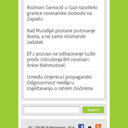
Rožman: Genocid u Gazi razotkrio
granice novinarske slobode na
Zapadu
Kad Mundijal postane putovanje
života, a ne samo novinarski
zadatak
EFJ pozvao na odbacivanje tužbi
protiv Udruženja BH novinari i
Anise Mahmutović
Između činjenica i propagande:
Odgovornost medija u
izvještavanju o ratnim zločinima
Search form
Search
MC_ONLINE © Mediacentar, 2014