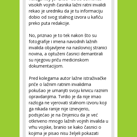
visokih vojnih časnika lažni ratni invalidi
rekao je uredniku da je tu informaciju
dobio od svog stalnog izvora u kafiću
preko puta redakcije.
No, priznao je to tek nakon što su
fotografije i imena navodnih lažnih
invalida objavljene na naslovnoj stranici
novina, a optuženi časnici demantirali
su njegovu priču medicinskom
dokumentacijom.
Pred kolegama autor lažne istraživačke
priče o lažnim ratnim invalidima
pokušao je umanjiti svoju krivicu raznim
opravdanjima. Tvrdio je da nije imao
razloga ne vjerovati stalnom izvoru koji
ga nikada ranije nije iznevjerio,
podsjećao je na činjenicu da je već
otkriveno mnogo lažnih vojnih invalida u
vrhu vojske, branio se kako časnici o
kojima je pisao nisu željeli pokazati