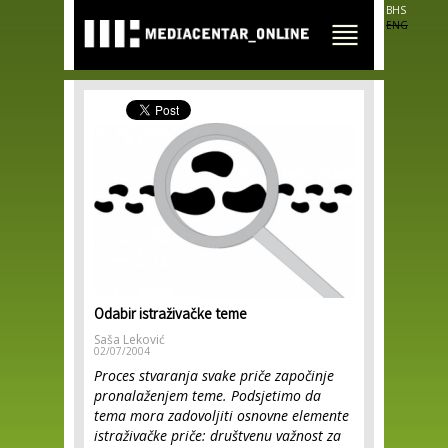
Skip to
BHS
main
ENG
content
Odabir istraživačke teme
Saša Leković
02/07/2004
Proces stvaranja svake priče započinje
pronalaženjem teme. Podsjetimo da
tema mora zadovoljiti osnovne elemente
istraživačke priče: društvenu važnost za