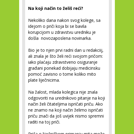
Na koji način to želiš reći?
Nekoliko dana nakon svog kolege, sa
idejom o priči koja bi se bavila
korupcijom u zdravstvu uredniku je
došla novozaposlena novinarka.
Bio je to njen prvi radni dan u redakciij,
ali znala je što želi reći svojom pričom:
iako plaćaju zdravstveno osiguranje
građani ponekad dobijaju medicinsku
pomoć zavisno o tome koliko mito
plate liječnicima.
Na žalost, mlada kolegica nije znala
odgovoriti na urednikovo pitanje na koji
način želi čitateljima ispričati priču. Ako
ne znamo na koji način želimo ispričati
priču znači da još uvijek nismo spremni
raditi na toj priči.
Priča o liječničkom primanju mita može