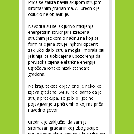
Priča se zaista bavila skupom strujom i
siromašnim građanima. Ali urednik je
odlučio ne objaviti je.
Navodila su se isključivo mišljenja
energetskih stručnjaka izrečena
stručnim jezikom o načinu na koji se
formira cijena struje, njihovi općeniti
zaključci da bi struja mogla i morala biti
jeftinija, te uobičajena upozorenja da
previsoka cijena električne energije
ugrožava ionako nizak standard
građana.
Na kraju teksta objavljeno je nekoliko
izjava građana. Svi su rekli samo da je
struja preskupa. To je bilo i jedino
pojavljivanje u priči onih o kojima priča
navodno govori.
Urednik je zaključio: da sam ja
siromašan građanin koji zbog skupe
struje nedovoljno zagrijava kuću ili djeci