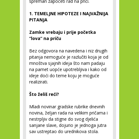
spreman započeti rad na priči.
1. TEMELJNE HIPOTEZE I NAJVAŽNIJA
PITANJA
Zamke vrebaju i prije početka
“lova” na priču
Bez odgovora na navedena i niz drugih
pitanja nemoguće je razlučiti koja je od
mnoštva sjajnih ideja što nam padaju
na pamet uopće upotrebljiva i kako od
ideje doći do teme koju je moguće
realizirati.
Što želiš reći?
Mladi novinar gradske rubrike dnevnih
novina, željan rada na velikim pričama i
nestrpljiv da stigne do svog djelića
sanjane slave, dojurio je jednoga jutra
sav ustreptao do urednikova stola.