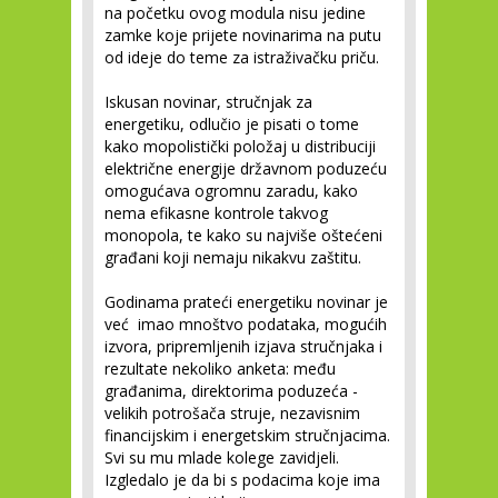
na početku ovog modula nisu jedine
zamke koje prijete novinarima na putu
od ideje do teme za istraživačku priču.
Iskusan novinar, stručnjak za
energetiku, odlučio je pisati o tome
kako mopolistički položaj u distribuciji
električne energije državnom poduzeću
omogućava ogromnu zaradu, kako
nema efikasne kontrole takvog
monopola, te kako su najviše oštećeni
građani koji nemaju nikakvu zaštitu.
Godinama prateći energetiku novinar je
već imao mnoštvo podataka, mogućih
izvora, pripremljenih izjava stručnjaka i
rezultate nekoliko anketa: među
građanima, direktorima poduzeća -
velikih potrošača struje, nezavisnim
financijskim i energetskim stručnjacima.
Svi su mu mlade kolege zavidjeli.
Izgledalo je da bi s podacima koje ima