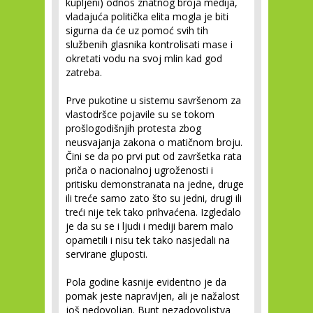
kupljeni) odnos znatnog broja medija,
vladajuća politička elita mogla je biti
sigurna da će uz pomoć svih tih
službenih glasnika kontrolisati mase i
okretati vodu na svoj mlin kad god
zatreba.
Prve pukotine u sistemu savršenom za
vlastodršce pojavile su se tokom
prošlogodišnjih protesta zbog
neusvajanja zakona o matičnom broju.
Čini se da po prvi put od završetka rata
priča o nacionalnoj ugroženosti i
pritisku demonstranata na jedne, druge
ili treće samo zato što su jedni, drugi ili
treći nije tek tako prihvaćena. Izgledalo
je da su se i ljudi i mediji barem malo
opametili i nisu tek tako nasjedali na
servirane gluposti.
Pola godine kasnije evidentno je da
pomak jeste napravljen, ali je nažalost
još nedovoljan. Bunt nezadovoljstva