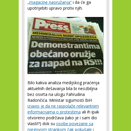
„magacine naoružanja“
i da će ga
upotrijebiti upravo protiv njih.
Bilo kakva analiza medijskog praćenja
aktuelnih dešavanja bila bi neozbiljna
bez osvrta na ulogu Fahrudina
Radončića. Ministar sigurnosti BiH
izjavio je da ne raspolaže relevantnim
informacijama o protestima
ali ih ipak
otvoreno podržava (iako je i sam dio
vlasti!?) dok su
osobe povezane sa
njegovom strankom
čak pokušale i