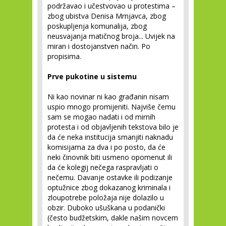
podržavao i učestvovao u protestima –
zbog ubistva Denisa Mrnjavca, zbog
poskupljenja komunalija, zbog
neusvajanja matičnog broja... Uvijek na
miran i dostojanstven način. Po
propisima.
Prve pukotine u sistemu
Ni kao novinar ni kao građanin nisam
uspio mnogo promijeniti. Najviše čemu
sam se mogao nadati i od mirnih
protesta i od objavljenih tekstova bilo je
da će neka institucija smanjiti naknadu
komisijama za dva i po posto, da će
neki činovnik biti usmeno opomenut ili
da će kolegij nečega raspravljati o
nečemu. Davanje ostavke ili podizanje
optužnice zbog dokazanog kriminala i
zloupotrebe položaja nije dolazilo u
obzir. Duboko ušuškana u podanički
(često budžetskim, dakle našim novcem