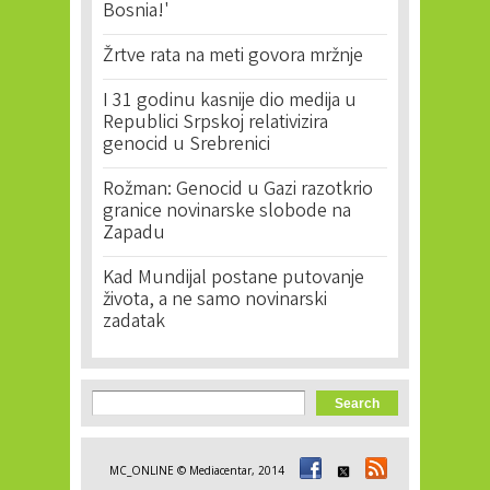
Bosnia!'
Žrtve rata na meti govora mržnje
I 31 godinu kasnije dio medija u
Republici Srpskoj relativizira
genocid u Srebrenici
Rožman: Genocid u Gazi razotkrio
granice novinarske slobode na
Zapadu
Kad Mundijal postane putovanje
života, a ne samo novinarski
zadatak
Search form
Search
MC_ONLINE © Mediacentar, 2014