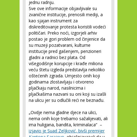
jednu radnju.
Sve ove informacije objavljivale su
zvanične institucije, prenosili mediji, a
kao sjajan instrument za
diskreditovanje protesta koristili vodeći
političari. Preko noći, izgorjeli arhiv
postao je gori problem od činjenice da
su muzeji pozatvarani, kulturne
institucije pred gašenjem, penzioneri
gladni a radnici bez plata. Od
višegodišnje korupcije i krađe miliona
veću štetu izgleda predstavlja nekoliko
oštećenih zgrada. Umjesto onih koji
godinama zlostavljaju i otvoreno
pljačkaju narod, nasilnicima i
pljačkašima nazvani su oni koji su izašli
na ulicu jer su odlučili reći ne beznađu.
„Ovdje nema gladne djece na ulici,
nema onih koje trebamo sažalijevati, ali
ima huligana, bandita, kriminalaca“ –
izjavio je Suad Zeljković, bivši premijer
Kantona Sarajevo
, objašnjavajući da u