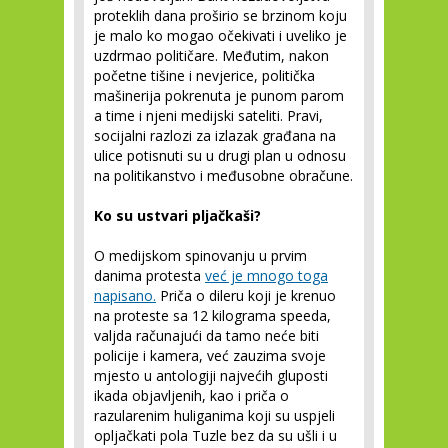
proteklih dana proširio se brzinom koju
je malo ko mogao očekivati i uveliko je
uzdrmao političare. Međutim, nakon
početne tišine i nevjerice, politička
mašinerija pokrenuta je punom parom
a time i njeni medijski sateliti. Pravi,
socijalni razlozi za izlazak građana na
ulice potisnuti su u drugi plan u odnosu
na politikanstvo i međusobne obračune.
Ko su ustvari pljačkaši?
O medijskom spinovanju u prvim
danima protesta
već je mnogo toga
napisano.
Priča o dileru koji je krenuo
na proteste sa 12 kilograma speeda,
valjda računajući da tamo neće biti
policije i kamera, već zauzima svoje
mjesto u antologiji najvećih gluposti
ikada objavljenih, kao i priča o
razularenim huliganima koji su uspjeli
opljačkati pola Tuzle bez da su ušli i u