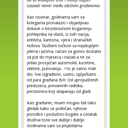
izazvati nemir među običnim građanima.
Kao novinar, godinama sam sa
kolegama pronalazio i objavljivao
dokaze o bezobraznom bogaćenju
pohlepnika na vlasti, iz svih nacija,
entiteta, kantona, vjera i stranačkih
redova. Službeni ručkovi sa najskupljim
jelima i pićima, računi za gorivo dostatni
za put do mjeseca i nazad a ne za
jedan prosječan automobil, kućetine,
viletine, putovanja... I to je samo mali
dio. Sve izgrađeno, uzeto, opljačkano
od para građana BiH. Od upropaštenih
preduzeća, prevarenih radnika,
penzionera koji skapavaju od gladi.
Kao građanin, nisam mogao tek tako
gledati kako se političari, njihove
porodice i poslušnici bogate a ostatak
društva tone sve dublje i dublje.
Godinama sam sa prijateljima