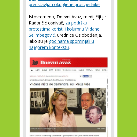
predstavljati okupljene prosvjednike
.
Istovremeno, Dnevni Avaz, medij čiji je
Radončić osnivač,
za podršku
protestima koristi i kolumnu Vildane
Selimbegović
, urednice Oslobođenja,
iako su je
godinama spominjali u
najgorem kontekstu
.