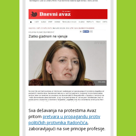
Sva dešavanja na protestima Avaz
pritom
pretvara u propagandu protiv
političkih protivnika Radončića
,
zaboravljajući na sve principe profesije.