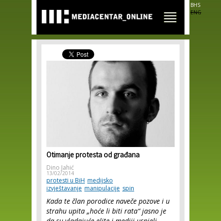
Skip to
BHS
main
ENG
content
Otimanje protesta od građana
Dino Jahić
13/02/2014
protesti u BiH
medijsko
izvještavanje
manipulacije
spin
Kada te član porodice naveče pozove i u
strahu upita „hoće li biti rata“ jasno je
da su vladajuće elite i mediji uspjeli