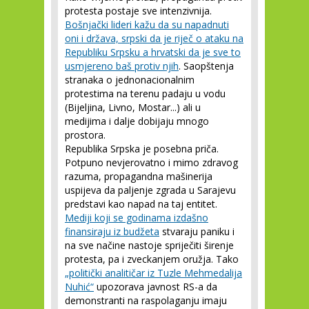
protesta postaje sve intenzivnija.
Bošnjački lideri kažu da su napadnuti
oni i država, srpski da je riječ o ataku na
Republiku Srpsku a hrvatski da je sve to
usmjereno baš protiv njih
. Saopštenja
stranaka o jednonacionalnim
protestima na terenu padaju u vodu
(Bijeljina, Livno, Mostar...) ali u
medijima i dalje dobijaju mnogo
prostora.
Republika Srpska je posebna priča.
Potpuno nevjerovatno i mimo zdravog
razuma, propagandna mašinerija
uspijeva da paljenje zgrada u Sarajevu
predstavi kao napad na taj entitet.
Mediji koji se godinama izdašno
finansiraju iz budžeta
stvaraju paniku i
na sve načine nastoje spriječiti širenje
protesta, pa i zveckanjem oružja. Tako
„politički analitičar iz Tuzle Mehmedalija
Nuhić“
upozorava javnost RS-a da
demonstranti na raspolaganju imaju