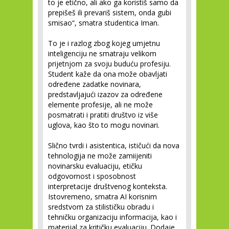
to je etično, ali ako ga koristiš samo da
prepišeš ili prevariš sistem, onda gubi
smisao“, smatra studentica Iman.
To je i razlog zbog kojeg umjetnu
inteligenciju ne smatraju velikom
prijetnjom za svoju buduću profesiju.
Student kaže da ona može obavljati
određene zadatke novinara,
predstavljajući izazov za određene
elemente profesije, ali ne može
posmatrati i pratiti društvo iz više
uglova, kao što to mogu novinari.
Slično tvrdi i asistentica, ističući da nova
tehnologija ne može zamiijeniti
novinarsku evaluaciju, etičku
odgovornost i sposobnost
interpretacije društvenog konteksta.
Istovremeno, smatra AI korisnim
sredstvom za stilističku obradu i
tehničku organizaciju informacija, kao i
materijal za kritičku evaluaciju. Dodaje