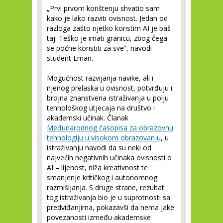
„Prvi prvom korištenju shvatio sam
kako je lako razviti ovisnost. Jedan od
razloga zašto rijetko koristim AI je baš
taj. Teško je imati granicu, zbog čega
se počne koristiti za sve“, navodi
student Eman.
Mogućnost razvijanja navike, ali i
njenog prelaska u ovisnost, potvrđuju i
brojna znanstvena istraživanja u polju
tehnološkog utjecaja na društvo i
akademski učinak. Članak
Međunarodnog časopisa za obrazovnu
tehnologiju u visokom obrazovanju
, u
istraživanju navodi da su neki od
najvećih negativnih učinaka ovisnosti o
AI – lijenost, niža kreativnost te
smanjenje kritičkog i autonomnog
razmišljanja. S druge strane, rezultat
tog istraživanja bio je u suprotnosti sa
predviđanjima, pokazavši da nema jake
povezanosti između akademske