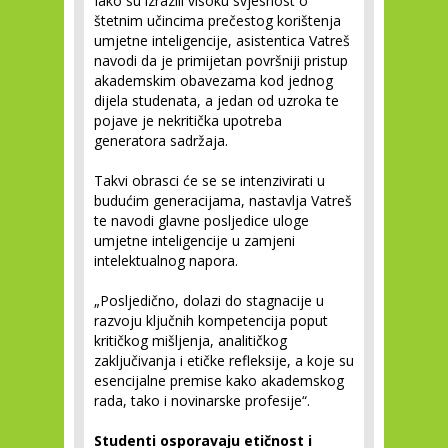
Iako su izrazili visoku svjesnost o
štetnim učincima prečestog korištenja
umjetne inteligencije, asistentica Vatreš
navodi da je primijetan površniji pristup
akademskim obavezama kod jednog
dijela studenata, a jedan od uzroka te
pojave je nekritička upotreba
generatora sadržaja.
Takvi obrasci će se se intenzivirati u
budućim generacijama, nastavlja Vatreš
te navodi glavne posljedice uloge
umjetne inteligencije u zamjeni
intelektualnog napora.
„Posljedično, dolazi do stagnacije u
razvoju ključnih kompetencija poput
kritičkog mišljenja, analitičkog
zaključivanja i etičke refleksije, a koje su
esencijalne premise kako akademskog
rada, tako i novinarske profesije“.
Studenti osporavaju etičnost i