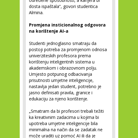
određene sposobnosti, a karijera bi
dosta ispaštala“, govori studentica
Almina.
Promjena insticionalnog odgovora
na korištenje AI-a
Studenti jednoglasno smatraju da
postoji potreba za promjenom odnosa
univerziteskih profesora prema
korištenju inteligentnih sistema u
akademskom i obrazovnom polju.
Umjesto potpunog odbacivanja
prisutnosti umjetne inteligencije,
nastavlja jedan student, potrebno je
jasno definisati pravila, granice i
edukaciju za njeno korištenje.
„Smatram da bi profesori trebali težiti
ka kreativnim zadacima u kojima bi
upotreba umjetne inteligencije bila
minimalna na način da se zadatak ne
može uraditi uz pomoć AI ili da je