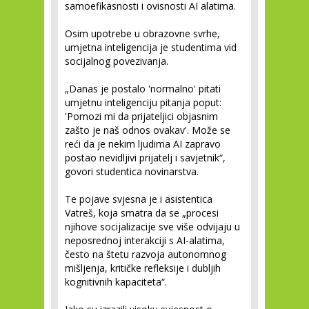
samoefikasnosti i ovisnosti AI alatima.
Osim upotrebe u obrazovne svrhe,
umjetna inteligencija je studentima vid
socijalnog povezivanja.
„Danas je postalo 'normalno' pitati
umjetnu inteligenciju pitanja poput:
'Pomozi mi da prijateljici objasnim
zašto je naš odnos ovakav'. Može se
reći da je nekim ljudima AI zapravo
postao nevidljivi prijatelj i savjetnik“,
govori studentica novinarstva.
Te pojave svjesna je i asistentica
Vatreš, koja smatra da se „procesi
njihove socijalizacije sve više odvijaju u
neposrednoj interakciji s AI-alatima,
često na štetu razvoja autonomnog
mišljenja, kritičke refleksije i dubljih
kognitivnih kapaciteta“.