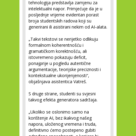
tehnologija predstavlja zamjenu za
intelektualni napor. Primjećuje da je u
posljednje vrijeme evidentan porast
broja studentskih radova koji su
generirani ili asistirani nekim od AI-alata.
„Takvi tekstovi se nerijetko odlikuju
formalnom koherentnošću i
gramatičkom korektnošću, ali
istovremeno pokazuju deficit,
ponajprije u pogledu autentične
argumentacije, teorijske preciznosti i
kontekstualne ukorijenjenosti“,
objašnjava asistentica Vatreš.
S druge strane, studenti su svjesni
takvog efekta generatora sadržaja.
„Ukoliko se oslonimo samo na
korištenje AI, bez ikakvog našeg
napora, uloženog vremena i truda,
definitivno ćemo postepeno gubiti