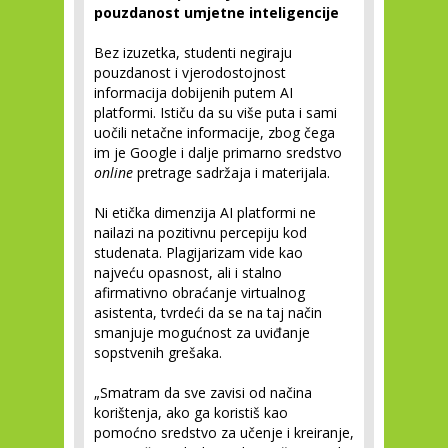
pouzdanost umjetne inteligencije
Bez izuzetka, studenti negiraju
pouzdanost i vjerodostojnost
informacija dobijenih putem AI
platformi. Ističu da su više puta i sami
uočili netačne informacije, zbog čega
im je Google i dalje primarno sredstvo
online
pretrage sadržaja i materijala.
Ni etička dimenzija AI platformi ne
nailazi na pozitivnu percepiju kod
studenata. Plagijarizam vide kao
najveću opasnost, ali i stalno
afirmativno obraćanje virtualnog
asistenta, tvrdeći da se na taj način
smanjuje mogućnost za uviđanje
sopstvenih grešaka.
„Smatram da sve zavisi od načina
korištenja, ako ga koristiš kao
pomoćno sredstvo za učenje i kreiranje,