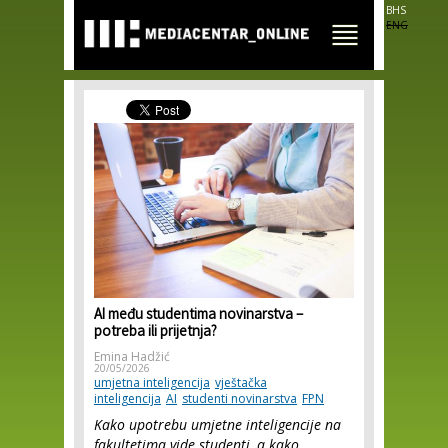
Skip to
BHS
main
ENG
content
AI među studentima novinarstva –
potreba ili prijetnja?
Emina Hadžić
20/05/2026
umjetna inteligencija
vještačka
inteligencija
AI
studenti novinarstva
FPN
Kako upotrebu umjetne inteligencije na
fakultetima vide studenti, a kako