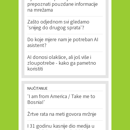
prepoznati pouzdane informacije
na mrežama
Zašto odjednom svi gledamo
'snijeg do drugog sprata'?
Do koje mjere nam je potreban AI
asistent?
AI donosi olakšice, ali još više i
zloupotrebe - kako ga pametno
koristiti
NAJČITANIJE
'I am from America / Take me to
Bosnia!'
Žrtve rata na meti govora mržnje
I 31 godinu kasnije dio medija u