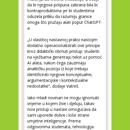
da bi njegova potpuna zabrana bila bi
kontraproduktivna jer bi studentima
oduzela priliku da razumiju granice
onoga što pružaju alati poput ChatGPT-
a.
„U vlastitoj nastavnoj praksi nastojim
dodatno operacionalizirati ove principe
kroz didaktički obrnuti pristup: studenti
na vježbama generiraju tekst uz pomoć
AI alata, nakon čega zauzimaju
analitičku poziciju iz koje trebaju
identificirati njegove konceptualne,
argumentacijske i kontekstualne
nedostatke“, dodaje Vatreš.
Iako mladi novinari ne mogu ignorisati
vrijeme u kojem žive i djeluju, takav
novi pristup u nastavi omogućava da
sami uporede dobre i loše strane
umjetne inteligencije. Prema
odgovorima studenata, tehnologija