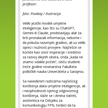
profesori
foto: Pixabay / Ilustracija
Veliki jezički modeli umjetne
inteligencije, kao što su ChatGPT,
Gemini ili Claude, predstavljaju alat za
brži pronalazak informacija, nekome i
da pokuša razumjeti gradivo, ali uz veliki
oprez i nužnost provjere. Najčešće se
koriste kao izvor inspiracije i sredstvo
za razvoj idejnih okvira, onda „kada ne
znamo odakle početi“, ističu studenti
treće godine novinarstva Fakulteta
političkih nauka Univerziteta u Sarajevu.
Sa navedenim razlozima najčešćeg
korištenja alata umjetne inteligencije, ali
i neophodnosti njenog odgovornog
korištenja, slaže se i Amina Vatreš,
asistentica na Odsjeku za
komunikologiju FPN, tvrdeći da ta