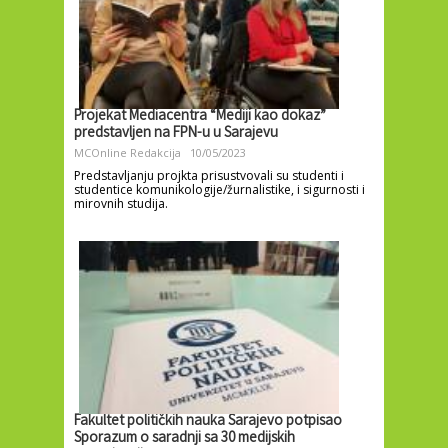
Projekat Mediacentra “Mediji kao dokaz”
predstavljen na FPN-u u Sarajevu
MCOnline Redakcija
10/05/2023
Predstavljanju projkta prisustvovali su studenti i
studentice komunikologije/žurnalistike, i sigurnosti i
mirovnih studija.
Fakultet političkih nauka Sarajevo potpisao
Sporazum o saradnji sa 30 medijskih