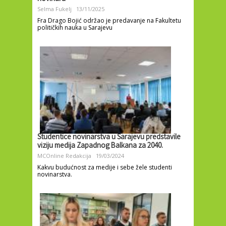
Selma Fukelj
13/11/2025
Fra Drago Bojić održao je predavanje na Fakultetu
političkih nauka u Sarajevu
Studentice novinarstva u Sarajevu predstavile
viziju medija Zapadnog Balkana za 2040.
MCOnline Redakcija
19/03/2024
Kakvu budućnost za medije i sebe žele studenti
novinarstva.