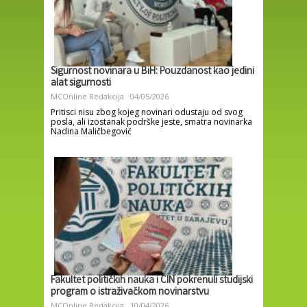
Sigurnost novinara u BiH: Pouzdanost kao jedini
alat sigurnosti
MCOnline Redakcija
04/05/2026
Pritisci nisu zbog kojeg novinari odustaju od svog
posla, ali izostanak podrške jeste, smatra novinarka
Nadina Maličbegović
Fakultet političkih nauka i CIN pokrenuli studijski
program o istraživačkom novinarstvu
MCOnline Redakcija
10/04/2026