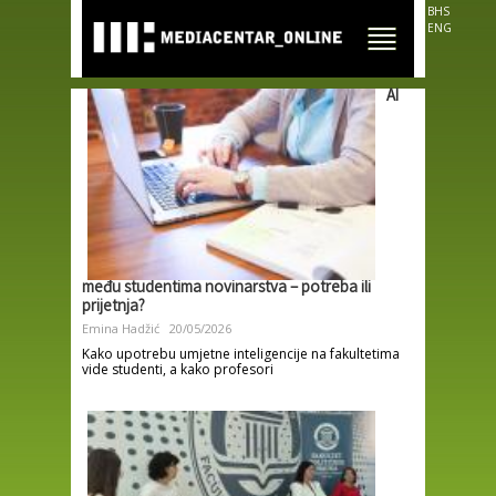
Skip to
BHS
main
ENG
content
AI
među studentima novinarstva – potreba ili
prijetnja?
Emina Hadžić
20/05/2026
Kako upotrebu umjetne inteligencije na fakultetima
vide studenti, a kako profesori