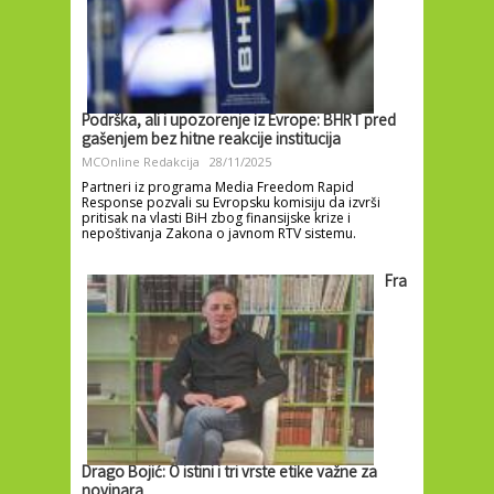
Podrška, ali i upozorenje iz Evrope: BHRT pred
gašenjem bez hitne reakcije institucija
MCOnline Redakcija
28/11/2025
Partneri iz programa Media Freedom Rapid
Response pozvali su Evropsku komisiju da izvrši
pritisak na vlasti BiH zbog finansijske krize i
nepoštivanja Zakona o javnom RTV sistemu.
Fra
Drago Bojić: O istini i tri vrste etike važne za
novinara