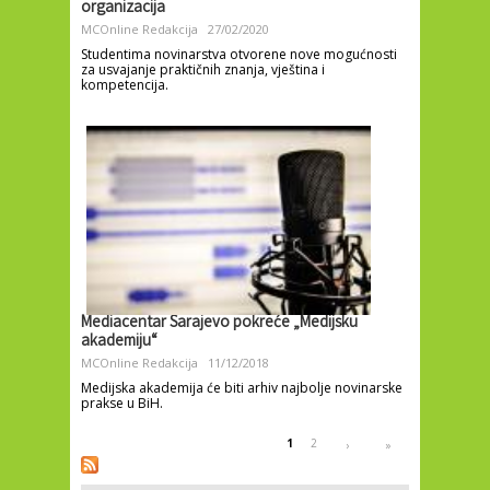
organizacija
MCOnline Redakcija
27/02/2020
Studentima novinarstva otvorene nove mogućnosti
za usvajanje praktičnih znanja, vještina i
kompetencija.
Mediacentar Sarajevo pokreće „Medijsku
akademiju“
MCOnline Redakcija
11/12/2018
Medijska akademija će biti arhiv najbolje novinarske
prakse u BiH.
Pages
1
2
›
»