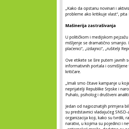
„Kako da opstanu novinari i aktivi
probleme ako kritikuje vlast“, pita
Mašinerija zastrašivanja
U političkom i medijskom pejzažu 
mišljenje se dramatično smanjio. Kri
plaćenici“, „izdajnici“, „rušitelji R
Ove etikete se šire putem javnih s
informativnih portala i osmišljene t
kritičare.
„Imali smo čitave kampanje u koji
neprijatelji Republike Srpske i nar
Puhalo, psiholog i društveni analiti
Jedan od najpoznatijih primjera bi
su predstavnici vladajućeg SNSD-a 
organizacija koji, kako su tvrdili, 
narativi, u kojima su pojedinci i n