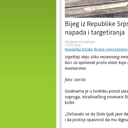
Bijeg iz Republike Srp
napada i targetiranja
Vladimir Kovačević
21/05/2026
Republika Srpska
Bosna i Hercegovina
Izvještaji daju sliku nezavisnog med
bori za opstanak protiv vlasti koja
novinarstvo.
foto: Gerila
Godinama je u hodniku pored ulazn
supruga, istraživačkog novinara 
kofer.
„Dešavalo se da Slobi ljudi jave da
i da postoji opasnost da mu dignu