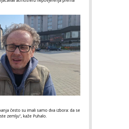
ojačavali atmosferu nepovjerenja prema
mpanja često su imali samo dva izbora: da se
uste zemlju“, kaže Puhalo.