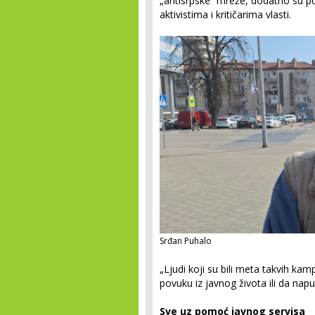
„antisrpske“ mreže, dodatno su p
aktivistima i kritičarima vlasti.
Srđan Puhalo
„Ljudi koji su bili meta takvih ka
povuku iz javnog života ili da nap
Sve uz pomoć javnog servisa