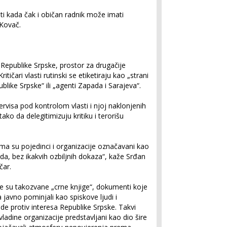
sti kada čak i običan radnik može imati
 Kovač.
Republike Srpske, prostor za drugačije
tičari vlasti rutinski se etiketiraju kao „strani
epublike Srpske“ ili „agenti Zapada i Sarajeva“.
ervisa pod kontrolom vlasti i njoj naklonjenih
ako da delegitimizuju kritiku i terorišu
ma su pojedinci i organizacije označavani kao
oda, bez ikakvih ozbiljnih dokaza“, kaže Srđan
čar.
le su takozvane „crne knjige“, dokumenti koje
javno pominjali kao spiskove ljudi i
rade protiv interesa Republike Srpske. Takvi
evladine organizacije predstavljani kao dio šire