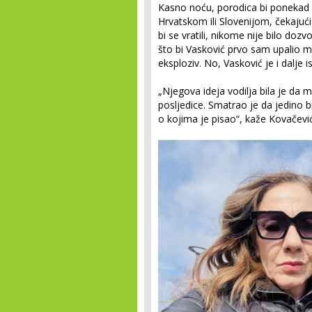
Kasno noću, porodica bi ponekad 
Hrvatskom ili Slovenijom, čekaju
bi se vratili, nikome nije bilo do
što bi Vasković prvo sam upalio mo
eksploziv. No, Vasković je i dalje is
„Njegova ideja vodilja bila je da m
posljedice. Smatrao je da jedino 
o kojima je pisao“, kaže Kovačević