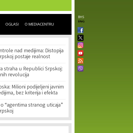
BHS
ENG
OGLASI
O MEDIACENTRU
ntrole nad medijima: Distopija
rpskoj postaje realnost
ra straha u Republici Srpskoj:
ih revolucija
ska: Milioni podijeljeni javnim
dijima, bez kriterija i efekta
o “agentima stranog uticaja”
rpskoj