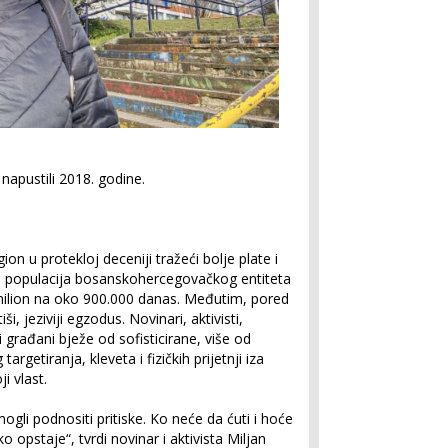
napustili 2018. godine.
gion u protekloj deceniji tražeći bolje plate i
ena populacija bosanskohercegovačkog entiteta
 milion na oko 900.000 danas. Međutim, pored
, jeziviji egzodus. Novinari, aktivisti,
ni građani bježe od sofisticirane, više od
rgetiranja, kleveta i fizičkih prijetnji iza
i vlast.
 mogli podnositi pritiske. Ko neće da ćuti i hoće
 opstaje“, tvrdi novinar i aktivista Miljan