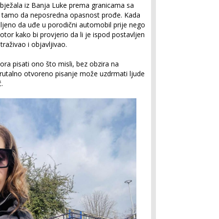
bježala iz Banja Luke prema granicama sa
ći tamo da neposredna opasnost prođe. Kada
zvoljeno da uđe u porodični automobil prije nego
tor kako bi provjerio da li je ispod postavljen
traživao i objavljivao.
ora pisati ono što misli, bez obzira na
brutalno otvoreno pisanje može uzdrmati ljude
.