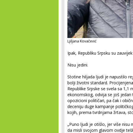
Ljiljana Kovačević
Ipak, Republiku Srpsku su zauvijek 
Nisu jedini.
Stotine hiljada ljudi je napustilo re
bolji životni standard. Procijenj
Republike Srpske se svela sa 1,1
ekonomskog, odvija se još jedan tiši
opozicioni političari, pa čak i obič
deceniju duge kampanje političkog ta
kojih, prema tvrdnjama žrtava, stoj
„Puno ljudi je otišlo, jer više nisu
da misli svojom glavom ovdje teško