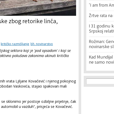
'I am from Am
Žrtve rata na
ske zbog retorike linča,
I 31 godinu k
Srpskoj relat
Rožman: Geno
kritičko razmišljanje
bh. novinarstvo
novinarske s
ijskog sektora koji je 'pod opsadom' i koji se
 aktivno pokušava zakonima ukinuti kritičko
Kad Mundijal 
ne samo novi
Search f
Search
ih vrata Ljiljane Kovačević i njenog pokojnog
Slobodan Vaskovića, stajao spakovan mali
 se sklonimo jer postoje ozbiljne prijetnje, čak
 automobil u vazduh“, prisjeća se Kovačević.