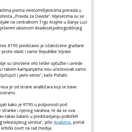
 režima prema neistomišljenicima prerasla u
rotesta „Pravda za Davida“. Mjesecima su se
ljale na centralnom Trgu Krajine u Banja Luci
zriješenim ubistvom dvadesetjednogodišnjeg
i servis RTRS predstavio je ožalošćene građane
e protiv vlasti i same Republike Srpske.
je su iznošene vrlo teške optužbe i uvrede
li. U takvim kampanjama nisu učestvovali samo
ključujući i javni servis“, kaže Puhalo.
visa je od strane analitičara koji se bave
ostrano.
jati kako je RTRS u potpunosti pod
e stranke i njenog narativa, te da se ova
akav-takav balans u predstavljanju političkih
 televizijskog servisa”, piše
Analiziraj
, portal
 kritički osvrt na rad medija.