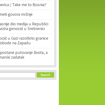
erica / Take me to Bosnia!'
 meti govora mržnje
asnije dio medija u Republici
ivizira genocid u Srebrenici
cid u Gazi razotkrio granice
lobode na Zapadu
postane putovanje života, a
narski zadatak
orm