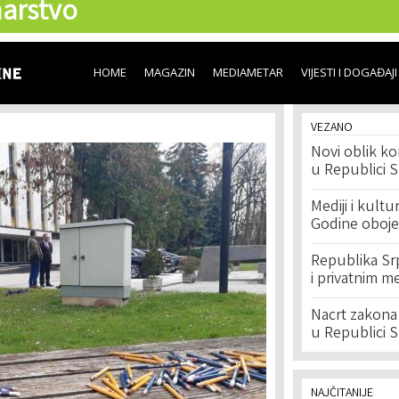
arstvo
Skip to
main
content
HOME
MAGAZIN
MEDIAMETAR
VIJESTI I DOGAĐAJI
VEZANO
Novi oblik ko
u Republici S
Mediji i kultu
Godine obojen
Republika Srp
i privatnim me
Nacrt zakona 
u Republici S
NAJČITANIJE