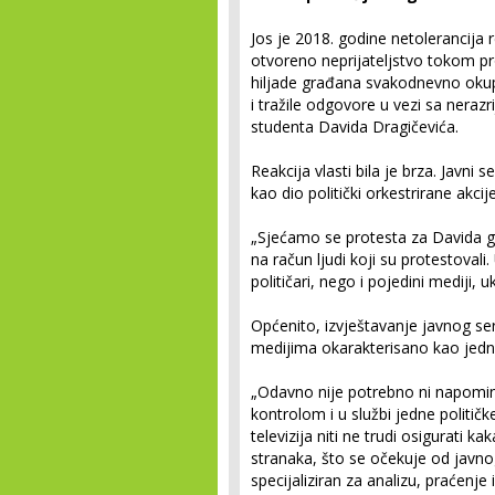
Jos je 2018. godine netolerancija
otvoreno neprijateljstvo tokom p
hiljade građana svakodnevno okup
i tražile odgovore u vezi sa nera
studenta Davida Dragičevića.
Reakcija vlasti bila je brza. Javn
kao dio politički orkestrirane akcij
„Sjećamo se protesta za Davida gd
na račun ljudi koji su protestova
političari, nego i pojedini mediji, u
Općenito, izvještavanje javnog ser
medijima okarakterisano kao jedn
„Odavno nije potrebno ni napomin
kontrolom i u službi jedne političk
televizija niti ne trudi osigurati k
stranaka, što se očekuje od javnog
specijaliziran za analizu, praćenje i