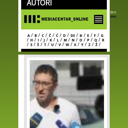
AUTORI
Skip to
main
content
BHS
ENG
/
/
/
/
/
/
/
/
/
/
A
B
C
Č
Ć
D
Dž
Đ
E
F
G
/
/
/
/
/
/
/
/
/
/
/
H
I
J
K
L
M
N
O
P
Q
R
/
/
/
/
/
/
/
/
/
/
/
S
Š
T
U
V
W
X
Y
Z
Ž