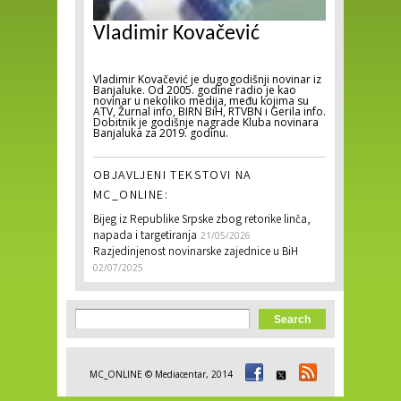
Vladimir Kovačević
Vladimir Kovačević je dugogodišnji novinar iz
Banjaluke. Od 2005. godine radio je kao
novinar u nekoliko medija, među kojima su
ATV, Žurnal info, BIRN BiH, RTVBN i Gerila info.
Dobitnik je godišnje nagrade Kluba novinara
Banjaluka za 2019. godinu.
OBJAVLJENI TEKSTOVI NA
MC_ONLINE:
Bijeg iz Republike Srpske zbog retorike linča,
napada i targetiranja
21/05/2026
Razjedinjenost novinarske zajednice u BiH
02/07/2025
Search form
Search
MC_ONLINE © Mediacentar, 2014