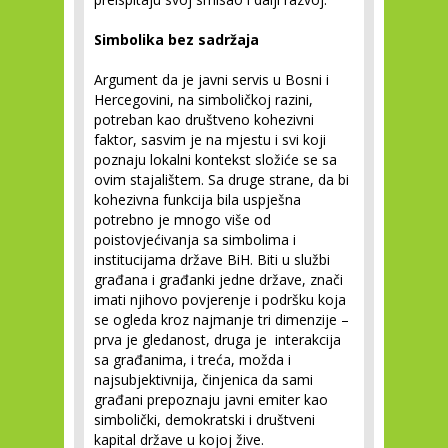
Simbolika bez sadržaja
Argument da je javni servis u Bosni i
Hercegovini, na simboličkoj razini,
potreban kao društveno kohezivni
faktor, sasvim je na mjestu i svi koji
poznaju lokalni kontekst složiće se sa
ovim stajalištem. Sa druge strane, da bi
kohezivna funkcija bila uspješna
potrebno je mnogo više od
poistovjećivanja sa simbolima i
institucijama države BiH. Biti u službi
građana i građanki jedne države, znači
imati njihovo povjerenje i podršku koja
se ogleda kroz najmanje tri dimenzije –
prva je gledanost, druga je interakcija
sa građanima, i treća, možda i
najsubjektivnija, činjenica da sami
građani prepoznaju javni emiter kao
simbolički, demokratski i društveni
kapital države u kojoj žive.