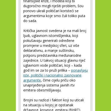
finansijske krize, i modela koji bi
dugoročno mogli riješiti problem, šou
ponovo ukrali političari koristeći se
argumentima koje smo čuli toliko puta
do sada.
Kritička javnost svedena je na mali broj
ljudi, uglavnom istomišljenika, koji
pokušavaju generirati određene
promjene u medijskoj sferi, uz više
deklarativnu, a manje suštinsku,
potporu predstavnika međunarodne
zajednice. U takvoj situaciji glavnu riječ
uglavnom vode političari, koji – kada
god im se za to pruži prilika –
ponavljaju
iste, politički i nacionalno zasnovane
argumente
, čime cijelu priču oko
unaprijeđenja sistema javnih rtv
emitera obesmišljavaju.
Brojni su razlozi i faktori koji su uticali
na situaciju u kojoj je opstanak
državnog, krovnog, emitera (BHRT)