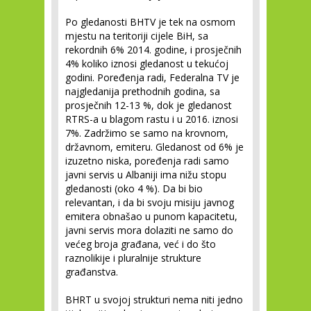
Po gledanosti BHTV je tek na osmom
mjestu na teritoriji cijele BiH, sa
rekordnih 6% 2014. godine, i prosječnih
4% koliko iznosi gledanost u tekućoj
godini. Poređenja radi, Federalna TV je
najgledanija prethodnih godina, sa
prosječnih 12-13 %, dok je gledanost
RTRS-a u blagom rastu i u 2016. iznosi
7%. Zadržimo se samo na krovnom,
državnom, emiteru. Gledanost od 6% je
izuzetno niska, poređenja radi samo
javni servis u Albaniji ima nižu stopu
gledanosti (oko 4 %). Da bi bio
relevantan, i da bi svoju misiju javnog
emitera obnašao u punom kapacitetu,
javni servis mora dolaziti ne samo do
većeg broja građana, već i do što
raznolikije i pluralnije strukture
građanstva.
BHRT u svojoj strukturi nema niti jedno