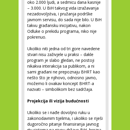
oko 2.000 ljudi, a sedmicu dana kasnije
– 3.000. U BiH takvog vida izražavanja
nezadovoljstva, i pružanja podrške
javnom servisu, do sada nije bilo. U BiH
takvu građansku inicijativu, nakon
Odluke o prekidu programa, niko nije
pokrenuo.
Ukoliko niti jedna od tri gore navedene
stvari nisu zaživjele u praksi – dakle
program je slabo gledan, ne postoji
nikakva interakcija sa publikom, a ni
sami građani ne prepoznaju BHRT kao
nešto što je njihovo, odnosno javno,
možemo li ovakav koncept BHRT-a
nazvati – simbolikom bez sadržaja.
Projekcija ili vizija budućnosti
Ukoliko se i nađe dovoljno ruku u
zakonodavnim tijelima, i ukoliko se riješi
dugoročno pitanje finansiranja javnog
rtv sistema na nivou države BiH, brojna