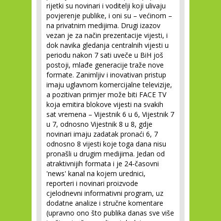
rijetki su novinari i voditelji koji ulivaju
povjerenje publike, i oni su – većinom –
na privatnim medijima. Drugi izazov
vezan je za način prezentacije vijesti, i
dok navika gledanja centralnih vijesti u
periodu nakon 7 sati uveče u BiH još
postoji, mlađe generacije traže nove
formate. Zanimljiv i inovativan pristup
imaju uglavnom komercijalne televizije,
a pozitivan primjer može biti FACE TV
koja emitira blokove vijesti na svakih
sat vremena – Vijestnik 6 u 6, Vijestnik 7
u 7, odnosno Vijestnik 8 u 8, gdje
novinari imaju zadatak pronaći 6, 7
odnosno 8 vijesti koje toga dana nisu
pronašli u drugim medijima. Jedan od
atraktivnijih formata i je 24-časovni
'news' kanal na kojem urednici,
reporteri i novinari proizvode
cjelodnevni informativni program, uz
dodatne analize i stručne komentare
(upravno ono što publika danas sve više