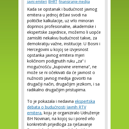
javni emiteri
BHRT
finansiranje medija
Kada se opstanak i budućnost javnog
emitera u jednoj državi svodi na
političke kalkulacije, uz vrlo minoran
doprinos profesionalne, akademske i
ekspertske zajednice, možemo li uopće
zamisliti nekakvu budućnost takve, za
demokratiju važne, institucije. U Bosni i
Hercegovini u kojoj se izvjesnost
opstanka javnog emitera mjeri
količinom podignutih ruku „za“ i
mogućnošću „kupovine vremena“, ne
može se ni očekivati da će javnost o
nužnosti javnog medija govoriti na
drugačiji način, drugačijim jezikom, i sa
radikalno drugačijim pristupima.
To je pokazala i nedavna
ekspertska
debata o budućnosti Javnih RTV
emitera
, koju je organiziralo Udruženje
BH Novinari, na kojoj su i pored vrlo
konkretnih prijedloga za rješavanje