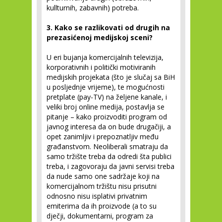
kullturnih, zabavnih) potreba.
3. Kako se razlikovati od drugih na
prezasićenoj medijskoj sceni?
U eri bujanja komercijalnih televizija,
korporativnih i politički motiviranih
medijskih projekata (što je slučaj sa BiH
u posljednje vrijeme), te mogućnosti
pretplate (pay-TV) na željene kanale, i
veliki broj online medija, postavlja se
pitanje – kako proizvoditi program od
javnog interesa da on bude drugačiji, a
opet zanimljiv i prepoznatljiv među
građanstvom. Neoliberali smatraju da
samo tržište treba da odredi šta publici
treba, i zagovoraju da javni servisi treba
da nude samo one sadržaje koji na
komercijalnom tržištu nisu prisutni
odnosno nisu isplativi privatnim
emiterima da ih proizvode (a to su
dječji, dokumentarni, program za