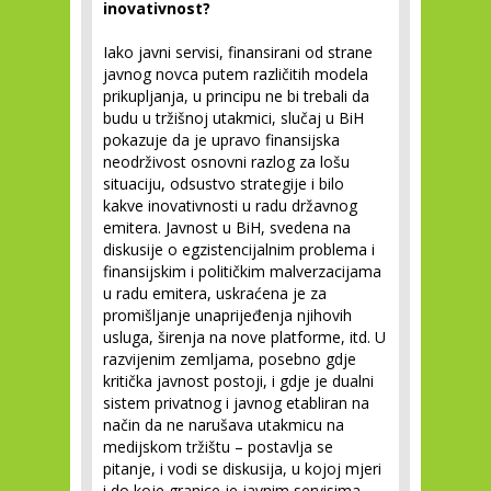
inovativnost?
Iako javni servisi, finansirani od strane
javnog novca putem različitih modela
prikupljanja, u principu ne bi trebali da
budu u tržišnoj utakmici, slučaj u BiH
pokazuje da je upravo finansijska
neodrživost osnovni razlog za lošu
situaciju, odsustvo strategije i bilo
kakve inovativnosti u radu državnog
emitera. Javnost u BiH, svedena na
diskusije o egzistencijalnim problema i
finansijskim i političkim malverzacijama
u radu emitera, uskraćena je za
promišljanje unaprijeđenja njihovih
usluga, širenja na nove platforme, itd. U
razvijenim zemljama, posebno gdje
kritička javnost postoji, i gdje je dualni
sistem privatnog i javnog etabliran na
način da ne narušava utakmicu na
medijskom tržištu – postavlja se
pitanje, i vodi se diskusija, u kojoj mjeri
i do koje granice je javnim servisima