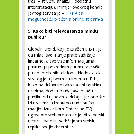
traži – stručnu analizu, i dodatnu
interpretaciju). Primjer ovakvog kanala
javnog servisa je –
HRT 4 sa
mogućnošću praćenja online stream-a.
5. Kako biti relevantan za mlađu
publiku?
Globalni trend, koji je izražen u BiH, je
da mladi sve manje prate sadržaje
linearno, a sve više informacijama
pristupaju posrednim putem, sve više
putem mobilnih telefona. Nedostatak
strategije u javnim emiterima u BiH,
kako na državnim tako na entitetskim
nivoima, dodatno udaljava mlađu
publiku od njihovih sadržaja, jer ono što
tri rtv servisa trenutno nude su (sa
manjim izuzetkom Federalne TV)
uglavnom web prezentacije, dizajnerski
neatraktivne i u sadržajnom smislu
replike svojih rtv emitera.