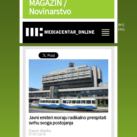
MAGAZIN /
Skip to
main
Novinarstvo
content
BHS
ENG
Javni emiteri moraju radikalno preispitati
svrhu svoga postojanja
Davor Marko
07/07/2016