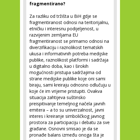
fragmentirano?
Za razliku od tržišta u BiH gdje se
fragmentiranost odnosi na teritorijalnu,
etničku i interesnu podijeljenost, u
razvijenim zemljama EU
fragmentiranost se primarno odnosi na
diverzifikaciju i raznolikost tematskih
ukusa i informativnih potreba medijske
publike, raznolikost platformi i sadržaja
u digitalno doba, kao i širokih
mogućnosti pristupa sadržajima od
strane medijske publike koje oni sami
biraju, sami kreiraju odnosno odlučuju u
koje će im vrijeme pristupiti. Ovakva
situacija zahtijeva suštinsko
preispitivanje temeljnog načela javnih
emitera – a to su univerzalnost, javni
interes i kreiranje simboličkog javnog
prostora za participaciju i debatu za sve
građane. Osnovni smisao je da se
pronađe balans između onoga šta je