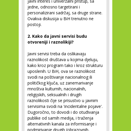
javni interes i univerzalni pristup, sa
jedne, odnosno targetirani i
personalizirani sadržaj, sa druge strane.
Ovakva diskusija u BiH trenutno ne
postoji.
2. Kako da javni servisi budu
otvoreniji i raznolikiji?
Javni servisi treba da oslikavaju
raznolikost društava u kojima djeluju,
kako kroz program tako i kroz strukturu
uposlenih. U BiH, ova se raznolikost
svodi na poštivanje nacionalnog ili
političkog ključa, uz zanemarivanje
mnoštva kulturnih, nacionalnih,
religijskih, seksualnih i drugih
raznolikosti čije se prisustvo u javnim
servisima svodi na 'incidentalne pojave'.
Dugoročno, to dovodi i do otuđivanja
publike od samih medija, i traženja
alternativnih kanala za informisanje i
podmirivanje drugih (obrazovnih,