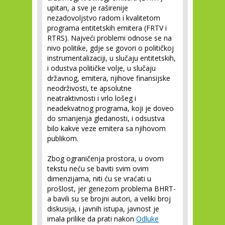
upitan, a sve je raširenije
nezadovoljstvo radom i kvalitetom
programa entitetskih emitera (FRTV i
RTRS). Najveći problemi odnose se na
nivo politike, gdje se govori o političkoj
instrumentalizaciji, u slučaju entitetskih,
i odustva političke volje, u slučaju
državnog, emitera, njihove finansijske
neodrživosti, te apsolutne
neatraktivnosti i vrlo lošeg i
neadekvatnog programa, koji je doveo
do smanjenja gledanosti, i odsustva
bilo kakve veze emitera sa njihovom
publikom.
Zbog ograničenja prostora, u ovom
tekstu neću se baviti svim ovim
dimenzijama, niti ću se vraćati u
prošlost, jer genezom problema BHRT-
a bavili su se brojni autori, a veliki broj
diskusija, i javnih istupa, javnost je
imala prilike da prati nakon
Odluke