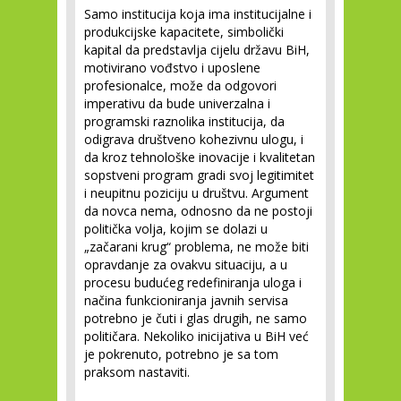
Samo institucija koja ima institucijalne i
produkcijske kapacitete, simbolički
kapital da predstavlja cijelu državu BiH,
motivirano vođstvo i uposlene
profesionalce, može da odgovori
imperativu da bude univerzalna i
programski raznolika institucija, da
odigrava društveno kohezivnu ulogu, i
da kroz tehnološke inovacije i kvalitetan
sopstveni program gradi svoj legitimitet
i neupitnu poziciju u društvu. Argument
da novca nema, odnosno da ne postoji
politička volja, kojim se dolazi u
„začarani krug“ problema, ne može biti
opravdanje za ovakvu situaciju, a u
procesu budućeg redefiniranja uloga i
načina funkcioniranja javnih servisa
potrebno je čuti i glas drugih, ne samo
političara. Nekoliko inicijativa u BiH već
je pokrenuto, potrebno je sa tom
praksom nastaviti.