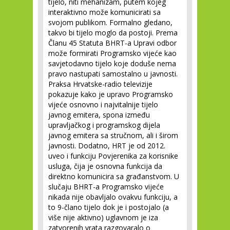
tijelo, niti mehanizam, putem kojeg
interaktivno može komunicirati sa
svojom publikom. Formalno gledano,
takvo bi tijelo moglo da postoji. Prema
Članu 45 Statuta BHRT-a Upravi odbor
može formirati Programsko vijeće kao
savjetodavno tijelo koje doduše nema
pravo nastupati samostalno u javnosti.
Praksa Hrvatske-radio televizije
pokazuje kako je upravo Programsko
vijeće osnovno i najvitalnije tijelo
javnog emitera, spona između
upravljačkog i programskog dijela
javnog emitera sa stručnom, ali i širom
javnosti. Dodatno, HRT je od 2012.
uveo i funkciju Povjerenika za korisnike
usluga, čija je osnovna funkcija da
direktno komunicira sa građanstvom. U
slučaju BHRT-a Programsko vijeće
nikada nije obavljalo ovakvu funkciju, a
to 9-člano tijelo dok je i postojalo (a
više nije aktivno) uglavnom je iza
zatvorenih vrata razgovaralo o