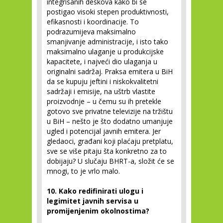
integrisanih deskova kako bi se
postigao visoki stepen produktivnosti,
efikasnosti i koordinacije. To
podrazumijeva maksimalno
smanjivanje administracije, i isto tako
maksimalno ulaganje u produkcijske
kapacitete, i najveći dio ulaganja u
originalni sadržaj. Praksa emitera u BiH
da se kupuju jeftini i niskokvalitetni
sadržaji i emisije, na uštrb vlastite
proizvodnje – u čemu su ih pretekle
gotovo sve privatne televizije na tržištu
u BiH – nešto je što dodatno umanjuje
ugled i potencijal javnih emitera. Jer
gledaoci, građani koji plaćaju pretplatu,
sve se više pitaju šta konkretno za to
dobijaju? U slučaju BHRT-a, složit će se
mnogi, to je vrlo malo.
10. Kako redifinirati ulogu i
legimitet javnih servisa u
promijenjenim okolnostima?