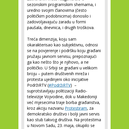
sezonskim programskim shemama, i
uredno svojim članovima (često
političkim podobnicima) donosilo i
zadovoljavajuću zaradu u formi
paušala, dnevnica, i drugih troškova.
Treća dimenzija, koju sam
okarakterisao kao subjektivnu, odnosi
se na povjerenje i podršku koju građani
pružaju javnom servisu, prepoznajući
ga kao nešto što je njihovo, a ne
političko. U Srbiji se građani u velikom
broju – putem društvenih mreža i
protesta ujedinjeni oko inicijative
PodržiRTV (
#PodržiRTV
) –
suprotstavljaju politizaciji Radio-
televizije Vojvodine, dok u Makedoniji
već mjesecima traje borba građanstva,
kroz akciju nazvanu
Protestiram
, za
demokratsko društvo i bolji javni servis
kao stub takvog društva. Na protestima
u Novom Sadu, 23. maja, okupilo se