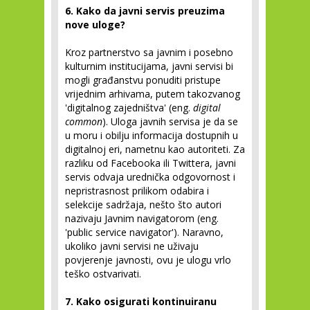
6. Kako da javni servis preuzima
nove uloge?
Kroz partnerstvo sa javnim i posebno
kulturnim institucijama, javni servisi bi
mogli građanstvu ponuditi pristupe
vrijednim arhivama, putem takozvanog
'digitalnog zajedništva' (eng.
digital
common
). Uloga javnih servisa je da se
u moru i obilju informacija dostupnih u
digitalnoj eri, nametnu kao autoriteti. Za
razliku od Facebooka ili Twittera, javni
servis odvaja urednička odgovornost i
nepristrasnost prilikom odabira i
selekcije sadržaja, nešto što autori
nazivaju Javnim navigatorom (eng.
'public service navigator'). Naravno,
ukoliko javni servisi ne uživaju
povjerenje javnosti, ovu je ulogu vrlo
teško ostvarivati.
7. Kako osigurati kontinuiranu