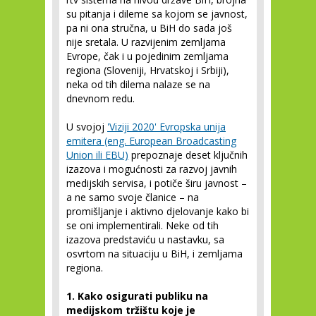
su pitanja i dileme sa kojom se javnost,
pa ni ona stručna, u BiH do sada još
nije sretala. U razvijenim zemljama
Evrope, čak i u pojedinim zemljama
regiona (Sloveniji, Hrvatskoj i Srbiji),
neka od tih dilema nalaze se na
dnevnom redu.
U svojoj
'Viziji 2020' Evropska unija
emitera (eng. European Broadcasting
Union ili EBU)
prepoznaje deset ključnih
izazova i mogućnosti za razvoj javnih
medijskih servisa, i potiče širu javnost –
a ne samo svoje članice – na
promišljanje i aktivno djelovanje kako bi
se oni implementirali. Neke od tih
izazova predstaviću u nastavku, sa
osvrtom na situaciju u BiH, i zemljama
regiona.
1. Kako osigurati publiku na
medijskom tržištu koje je