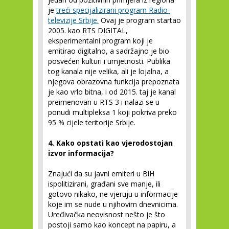
je
treći specijalizirani program Radio-
televizije Srbije.
Ovaj je program startao
2005. kao RTS DIGITAL,
eksperimentalni program koji je
emitirao digitalno, a sadržajno je bio
posvećen kulturi i umjetnosti. Publika
tog kanala nije velika, ali je lojalna, a
njegova obrazovna funkcija prepoznata
je kao vrlo bitna, i od 2015. taj je kanal
preimenovan u RTS 3 i nalazi se u
ponudi multipleksa 1 koji pokriva preko
95 % cijele teritorije Srbije.
4. Kako opstati kao vjerodostojan
izvor informacija?
Znajući da su javni emiteri u BiH
ispolitizirani, građani sve manje, ili
gotovo nikako, ne vjeruju u informacije
koje im se nude u njihovim dnevnicima.
Uređivačka neovisnost nešto je što
postoji samo kao koncept na papiru, a