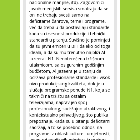
nacionalne manjine, itd). Zagovornici
javnih medijskih servisa smatraju da se
oni ne trebaju svesti samo na
deficitarne žanrove, teme i programe,
već da trebaju da postavljaju standarde
kada su izvrsnost produkcije i tehnički
standardi u pitanju. Suvišno je pominjati
da su javni emiteri u BiH daleko od toga
ideala, a da su mu trenutno najbliži Al
Jazeera i N1. Neopterećena tržišnom
utakmicom, sa osiguranim godišnjim
budžetom, Al Jazeera je u stanju da
održava profesionalne standarde i visok
nivo produkcijskog kvaliteta, dok je u
slučaju programske ponude N1, koja se
takmiči na tržištu sa ostalim
televizijama, napravljen spoj
profesionalnog, sadržajno atraktivnog, i
kontekstualno prihvatljivog, što publika
prepoznaje. Kada su u pitanju deficitarni
sadržaji, a to se posebno odnosi na
programe iz oblasti kulture i umjetnosti,
jedan od pozitivnih primjera iz regiona