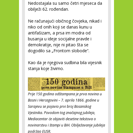
Nedostajala su samo četri mjeseca da
obilježi 62. rođendan.
Ne računajući običnog čovjeka, nikad i
niko od onih koji se danas kunu u
antifašizam, a prsa im modra od
busanja u ideje socijalne pravde i
demokratije, nije ni pitao šta se
dogodilo sa „Frontom slobode“.
Kao da je njegova sudbina bila vijesnik
stanja koje živimo.
Prije 150 godina odštampana je prva novina u
Bosni i Hercegovini – 7. aprila 1866. godine u
Sarajevu se pojavio prvi broj Bosanskog
Vjestnika. Povodom tog značajnog jubileja,
Mediacentar će objaviti desetine tekstova o
novinarstvu i štampi u BiH. Obilježavanje jubileja
podržao EUSR.