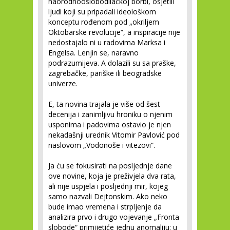
naorodnooslobodilačkoj borbi, osjetili
ljudi koji su pripadali ideološkom
konceptu rođenom pod „okriljem
Oktobarske revolucije“, a inspiracije nije
nedostajalo ni u radovima Marksa i
Engelsa. Lenjin se, naravno
podrazumijeva. A dolazili su sa praške,
zagrebačke, pariške ili beogradske
univerze.
E, ta novina trajala je više od šest
decenija i zanimljivu hroniku o njenim
usponima i padovima ostavio je njen
nekadašnji urednik Vitomir Pavlović pod
naslovom „Vodonoše i vitezovi“.
Ja ću se fokusirati na posljednje dane
ove novine, koja je preživjela dva rata,
ali nije uspjela i posljednji mir, kojeg
samo nazvali Dejtonskim. Ako neko
bude imao vremena i strpljenje da
analizira prvo i drugo vojevanje „Fronta
slobode“ primijetiće jednu anomaliju: u