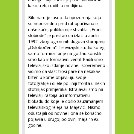
kako treba raditi u medijima.
Bilo nam je jasno da upozorenja koja
su neposredno pred rat upućivana iz
naše kuće, politika nije shvatila. „Front
slobiode“ je prestao da izlazi u aprilu
1992. zbog ogromnih dugova štampariji
„Oslobođenja“. Televizijski studio kojeg
samo formirali prije na godinu koristili
smo kao informativni ventil. Radili smo
televizijsko izdanje novine. Istovremeno
vidimo da vlast troši pare na nekakav
bilten u kome objavljuju svoje
fotografije i dijele po liniji fronta u nekih
stotinjak primjeraka. Istrajavali smo na
televiziji razbijajući informativnu
blokadu do koje je došlo zauzimanjem
televiziskog releja na Majevici. Nismo
odustajali od novine i ona se konačno
pojavila u drugoj polovini maja 1992.
godine.