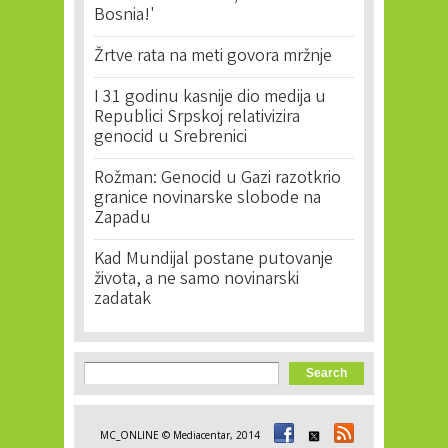
Bosnia!'
Žrtve rata na meti govora mržnje
I 31 godinu kasnije dio medija u
Republici Srpskoj relativizira
genocid u Srebrenici
Rožman: Genocid u Gazi razotkrio
granice novinarske slobode na
Zapadu
Kad Mundijal postane putovanje
života, a ne samo novinarski
zadatak
Search form
Search
MC_ONLINE © Mediacentar, 2014