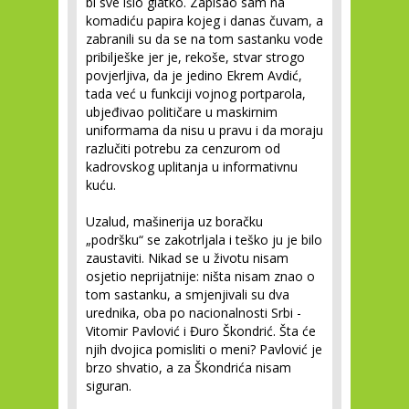
bi sve išlo glatko. Zapisao sam na
komadiću papira kojeg i danas čuvam, a
zabranili su da se na tom sastanku vode
pribilješke jer je, rekoše, stvar strogo
povjerljiva, da je jedino Ekrem Avdić,
tada već u funkciji vojnog portparola,
ubjeđivao političare u maskirnim
uniformama da nisu u pravu i da moraju
razlučiti potrebu za cenzurom od
kadrovskog uplitanja u informativnu
kuću.
Uzalud, mašinerija uz boračku
„podršku“ se zakotrljala i teško ju je bilo
zaustaviti. Nikad se u životu nisam
osjetio neprijatnije: ništa nisam znao o
tom sastanku, a smjenjivali su dva
urednika, oba po nacionalnosti Srbi -
Vitomir Pavlović i Đuro Škondrić. Šta će
njih dvojica pomisliti o meni? Pavlović je
brzo shvatio, a za Škondrića nisam
siguran.