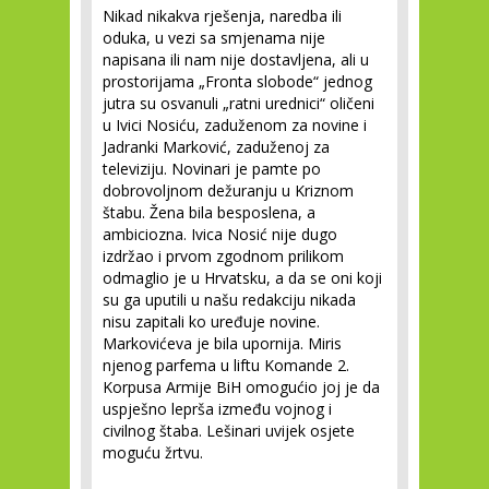
Nikad nikakva rješenja, naredba ili
oduka, u vezi sa smjenama nije
napisana ili nam nije dostavljena, ali u
prostorijama „Fronta slobode“ jednog
jutra su osvanuli „ratni urednici“ oličeni
u Ivici Nosiću, zaduženom za novine i
Jadranki Marković, zaduženoj za
televiziju. Novinari je pamte po
dobrovoljnom dežuranju u Kriznom
štabu. Žena bila besposlena, a
ambiciozna. Ivica Nosić nije dugo
izdržao i prvom zgodnom prilikom
odmaglio je u Hrvatsku, a da se oni koji
su ga uputili u našu redakciju nikada
nisu zapitali ko uređuje novine.
Markovićeva je bila upornija. Miris
njenog parfema u liftu Komande 2.
Korpusa Armije BiH omogućio joj je da
uspješno leprša između vojnog i
civilnog štaba. Lešinari uvijek osjete
moguću žrtvu.