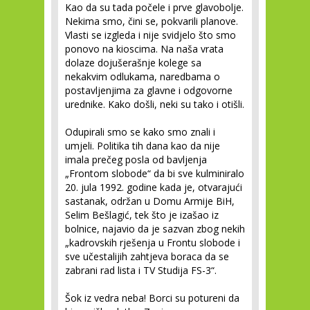
Kao da su tada počele i prve glavobolje.
Nekima smo, čini se, pokvarili planove.
Vlasti se izgleda i nije svidjelo što smo
ponovo na kioscima. Na naša vrata
dolaze dojušerašnje kolege sa
nekakvim odlukama, naredbama o
postavljenjima za glavne i odgovorne
urednike. Kako došli, neki su tako i otišli.
Odupirali smo se kako smo znali i
umjeli. Politika tih dana kao da nije
imala prečeg posla od bavljenja
„Frontom slobode“ da bi sve kulminiralo
20. jula 1992. godine kada je, otvarajući
sastanak, održan u Domu Armije BiH,
Selim Bešlagić, tek što je izašao iz
bolnice, najavio da je sazvan zbog nekih
„kadrovskih rješenja u Frontu slobode i
sve učestalijih zahtjeva boraca da se
zabrani rad lista i TV Studija FS-3“.
Šok iz vedra neba! Borci su potureni da