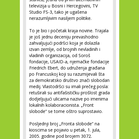
televizija u Bosni i Hercegovini, TV
Studio FS-3, tako je ugašena
nerazumljivim nasiljem politike.
To je bio i početak kraja novine. Trajala
je još jednu deceniju prevashodno
zahvaljujući podršci koja je dolazila
izvan zemlje, od brojnih nevladinih i
vladinih organizacija, od Soroš
fondacije, USAID-a, njemačke fondacije
Friedrich Ebert, do udruženja građana
po Francuskoj koji su razumijevali šta
za demokratsko društvo znači slobodan
medij. Vlastodršci su imali prečeg posla:
retuširali su antifašističku prošlost grada
dodjeljujući ulicama nazive po imenima
lokalnih kolaboracionista. „Front
slobode“ se tome oštro suprostavio.
Posljednji broj „Fronta slobode“ na
kioscima se pojavio u petak, 1. jula,
2005. godine pod brojem 3072.