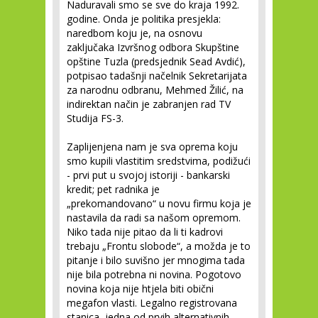
Naduravali smo se sve do kraja 1992.
godine. Onda je politika presjekla:
naredbom koju je, na osnovu
zaključaka Izvršnog odbora Skupštine
opštine Tuzla (predsjednik Sead Avdić),
potpisao tadašnji načelnik Sekretarijata
za narodnu odbranu, Mehmed Žilić, na
indirektan način je zabranjen rad TV
Studija FS-3.
Zaplijenjena nam je sva oprema koju
smo kupili vlastitim sredstvima, podižući
- prvi put u svojoj istoriji - bankarski
kredit; pet radnika je
„prekomandovano“ u novu firmu koja je
nastavila da radi sa našom opremom.
Niko tada nije pitao da li ti kadrovi
trebaju „Frontu slobode“, a možda je to
pitanje i bilo suvišno jer mnogima tada
nije bila potrebna ni novina. Pogotovo
novina koja nije htjela biti obični
megafon vlasti. Legalno registrovana
stanica, jedna od prvih alternativnih