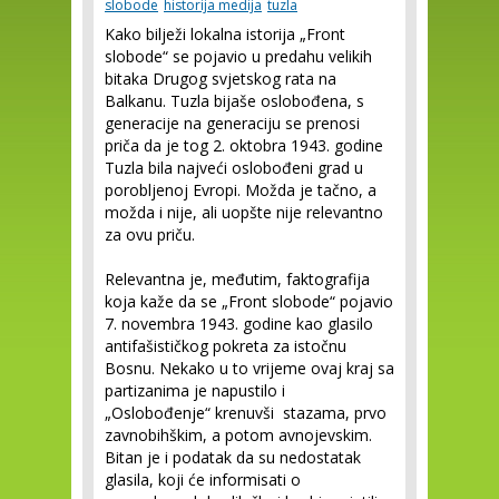
slobode
historija medija
tuzla
Kako bilježi lokalna istorija „Front
slobode“ se pojavio u predahu velikih
bitaka Drugog svjetskog rata na
Balkanu. Tuzla bijaše oslobođena, s
generacije na generaciju se prenosi
priča da je tog 2. oktobra 1943. godine
Tuzla bila najveći oslobođeni grad u
porobljenoj Evropi. Možda je tačno, a
možda i nije, ali uopšte nije relevantno
za ovu priču.
Relevantna je, međutim, faktografija
koja kaže da se „Front slobode“ pojavio
7. novembra 1943. godine kao glasilo
antifašističkog pokreta za istočnu
Bosnu. Nekako u to vrijeme ovaj kraj sa
partizanima je napustilo i
„Oslobođenje“ krenuvši stazama, prvo
zavnobihškim, a potom avnojevskim.
Bitan je i podatak da su nedostatak
glasila, koji će informisati o