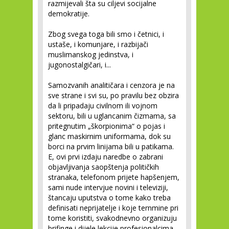
razmijevali šta su ciljevi socijalne
demokratije.
Zbog svega toga bili smo i četnici, i
ustaše, i komunjare, i razbijači
muslimanskog jedinstva, i
jugonostalgičari, i...
Samozvanih analitičara i cenzora je na
sve strane i svi su, po pravilu bez obzira
da li pripadaju civilnom ili vojnom
sektoru, bili u uglancanim čizmama, sa
pritegnutim „škorpionima“ o pojas i
glanc maskirnim uniformama, dok su
borci na prvim linijama bili u patikama.
E, ovi prvi izdaju naredbe o zabrani
objavljivanja saopštenja političkih
stranaka, telefonom prijete hapšenjem,
sami nude intervjue novini i televiziji,
štancaju uputstva o tome kako treba
definisati neprijatelje i koje ternmine pri
tome koristiti, svakodnevno organizuju
brifinge i dijele lekcije profesionalcima