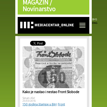
MAGAZIN /
Skip to
main
Novinarstvo
content
BHS
ENG
Kako je nastao i nestao Front Slobode
Sinan Alić
25/03/2016
150 godina štampe u BiH
Front