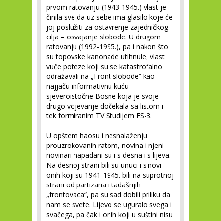
prvom ratovanju (1943-1945.) vlast je
činila sve da uz sebe ima glasilo koje će
joj poslužiti za ostavrenje zajedničkog
cilja – osvajanje slobode. U drugom
ratovanju (1992-1995.), pa i nakon što
su topovske kanonade utihnule, vlast
vuče poteze koji su se katastrofalno
odražavali na „Front slobode“ kao
najjaču informativnu kuću
sjeveroistočne Bosne koja je svoje
drugo vojevanje dočekala sa listom i
tek formiranim TV Studijem FS-3.
U opštem haosu i nesnalaženju
prouzrokovanih ratom, novina i njeni
novinari napadani su i s desna i s lijeva.
Na desnoj strani bili su unuci i sinovi
onih koji su 1941-1945. bili na suprotnoj
strani od partizana i tadašnjih
„frontovaca“, pa su sad dobili priliku da
nam se svete. Lijevo se uguralo svega i
svačega, pa čak i onih koji u suštini nisu