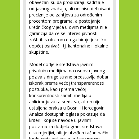
obavezani su da produciraju sadržaje
od javnog značaja, ali oni nisu definisani
preciznije od zahtjeva za određenim
procentom programa, a postojanje
uredničkog vijeća u ovim medijima nije
garancija da će se interes javnosti
zaštititi s obzirom da ga biraju (ukoliko
uopće) osnivači, tj. kantonalne i lokalne
skupštine.
Model dodjele sredstava javnim i
privatnim medijima na osnovu javnog
poziva s druge strane predstavlja dobar
iskorak prema većoj transparentnosti
postupka, kao i prema većoj
konkurentnosti samih medija u
apliciranju za ta sredstva, ali on nije
ustaljena praksa u Bosni i Hercegovini.
Analiza dostupnih oglasa pokazuje da
kriteriji koji se navode u javnim
pozivima za dodjelu grant sredstava
nisu mjerljivi, niti je utvrđen tačan način
bodovanja aplikacija, a čitav proces