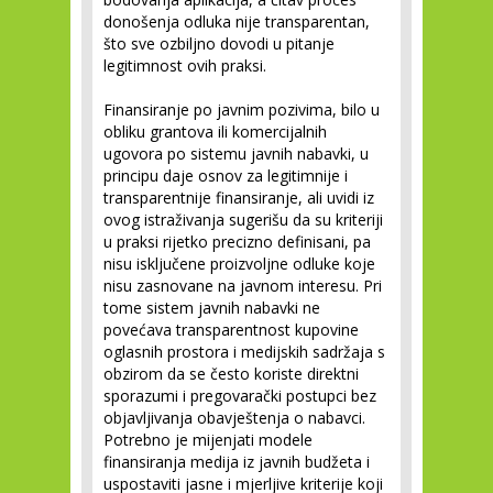
donošenja odluka nije transparentan,
što sve ozbiljno dovodi u pitanje
legitimnost ovih praksi.
Finansiranje po javnim pozivima, bilo u
obliku grantova ili komercijalnih
ugovora po sistemu javnih nabavki, u
principu daje osnov za legitimnije i
transparentnije finansiranje, ali uvidi iz
ovog istraživanja sugerišu da su kriteriji
u praksi rijetko precizno definisani, pa
nisu isključene proizvoljne odluke koje
nisu zasnovane na javnom interesu. Pri
tome sistem javnih nabavki ne
povećava transparentnost kupovine
oglasnih prostora i medijskih sadržaja s
obzirom da se često koriste direktni
sporazumi i pregovarački postupci bez
objavljivanja obavještenja o nabavci.
Potrebno je mijenjati modele
finansiranja medija iz javnih budžeta i
uspostaviti jasne i mjerljive kriterije koji