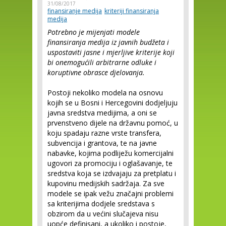
31/08/2017
finansiranje medija
kriteriji finansiranja
medija
Potrebno je mijenjati modele
finansiranja medija iz javnih budžeta i
uspostaviti jasne i mjerljive kriterije koji
bi onemogućili arbitrarne odluke i
koruptivne obrasce djelovanja.
Postoji nekoliko modela na osnovu
kojih se u Bosni i Hercegovini dodjeljuju
javna sredstva medijima, a oni se
prvenstveno dijele na državnu pomoć, u
koju spadaju razne vrste transfera,
subvencija i grantova, te na javne
nabavke, kojima podliježu komercijalni
ugovori za promociju i oglašavanje, te
sredstva koja se izdvajaju za pretplatu i
kupovinu medijskih sadržaja. Za sve
modele se ipak vežu značajni problemi
sa kriterijima dodjele sredstava s
obzirom da u većini slučajeva nisu
uopće definisani, a ukoliko i postoje,