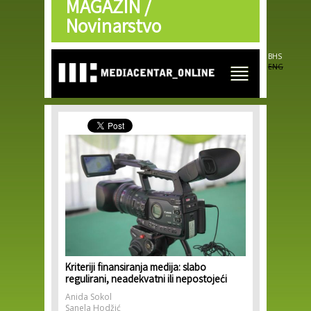
MAGAZIN /
Skip to
main
Novinarstvo
content
BHS
ENG
Kriteriji finansiranja medija: slabo
regulirani, neadekvatni ili nepostojeći
Anida Sokol
Sanela Hodžić