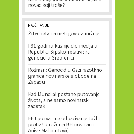
novac koji troše?
NAJČITANIJE
Žrtve rata na meti govora mržnje
I 31 godinu kasnije dio medija u
Republici Srpskoj relativizira
genocid u Srebrenici
Rožman: Genocid u Gazi razotkrio
granice novinarske slobode na
Zapadu
Kad Mundijal postane putovanje
života, a ne samo novinarski
zadatak
EFJ pozvao na odbacivanje tužbi
protiv Udruženja BH novinari i
Anise Mahmutović