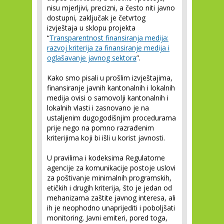
nisu mjerljivi, precizni, a često niti javno
dostupni, zaključak je četvrtog
izvještaja u sklopu projekta
“
Transparentnost finansiranja medija:
razvoj kriterija za finansiranje medija i
oglašavanje javnog sektora
”.
Kako smo pisali u prošlim izvještajima,
finansiranje javnih kantonalnih i lokalnih
medija ovisi o samovolji kantonalnih i
lokalnih vlasti i zasnovano je na
ustaljenim dugogodišnjim procedurama
prije nego na pomno razrađenim
kriterijima koji bi išli u korist javnosti.
U pravilima i kodeksima Regulatorne
agencije za komunikacije postoje uslovi
za poštivanje minimalnih programskih,
etičkih i drugih kriterija, što je jedan od
mehanizama zaštite javnog interesa, ali
ih je neophodno unaprijediti i poboljšati
monitoring. Javni emiteri, pored toga,