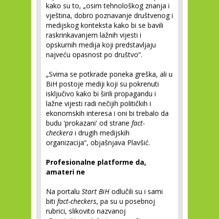
kako su to, „osim tehnološkog znanja i
vještina, dobro poznavanje društvenog i
medijskog konteksta kako bi se bavili
raskrinkavanjem lažnih vijesti i
opskurnih medija koji predstavljaju
najveću opasnost po društvo“.
„Svima se potkrade poneka greška, ali u
BiH postoje mediji koji su pokrenuti
isključivo kako bi širili propagandu i
lažne vijesti radi nečijih političkih i
ekonomskih interesa i oni bi trebalo da
budu 'prokazani' od strane
fact-
checkera
i drugih medijskih
organizacija“, objašnjava Plavšić.
Profesionalne platforme da,
amateri ne
Na portalu
Start BiH
odlučili su i sami
biti
fact-checkers
, pa su u posebnoj
rubrici, slikovito nazvanoj