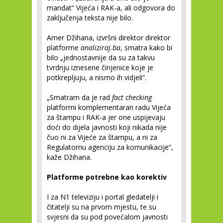
mandat“ Vijeća i RAK-a, ali odgovora do
zaključenja teksta nije bilo.
Amer Džihana, izvršni direktor direktor
platforme
analiziraj.ba
, smatra kako bi
bilo „jednostavnije da su za takvu
tvrdnju iznesene činjenice koje je
potkrepljuju, a nismo ih vidjeli“.
„Smatram da je rad
fact checking
platformi komplementaran radu Vijeća
za štampu i RAK-a jer one uspijevaju
doći do dijela javnosti koji nikada nije
čuo ni za Vijeće za štampu, a ni za
Regulatornu agenciju za komunikacije“,
kaže Džihana.
Platforme potrebne kao korektiv
I za N1 televiziju i portal gledatelji i
čitatelji su na prvom mjestu, te su
svjesni da su pod povećalom javnosti