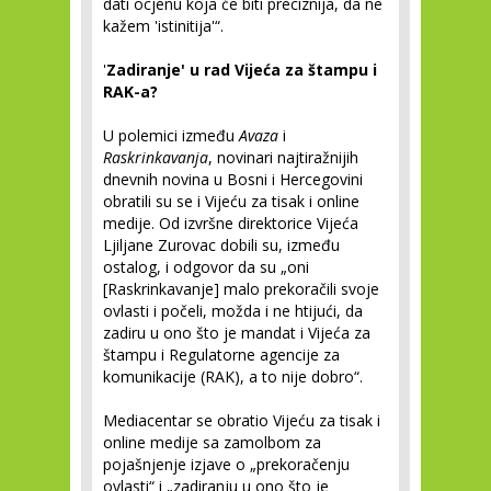
dati ocjenu koja će biti preciznija, da ne
kažem 'istinitija'“.
'
Zadiranje' u rad Vijeća za štampu i
RAK-a?
U polemici između
Avaza
i
Raskrinkavanja
, novinari najtiražnijih
dnevnih novina u Bosni i Hercegovini
obratili su se i Vijeću za tisak i online
medije. Od izvršne direktorice Vijeća
Ljiljane Zurovac dobili su, između
ostalog, i odgovor da su „oni
[Raskrinkavanje] malo prekoračili svoje
ovlasti i počeli, možda i ne htijući, da
zadiru u ono što je mandat i Vijeća za
štampu i Regulatorne agencije za
komunikacije (RAK), a to nije dobro“.
Mediacentar se obratio Vijeću za tisak i
online medije sa zamolbom za
pojašnjenje izjave o „prekoračenju
ovlasti“ i „zadiranju u ono što je