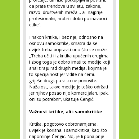
da prate trendove u svijetu, zakone,
razvoj društvenih mreža… ali najprije
profesionalni, hrabri i dobri poznavaoci
etike“.
I nakon kritike, i bez nje, odnosno na
osnovu samokritike, smatra da se
uvijek treba popraviti ono što se može.
„Treba učiti i iz kritika upućenih drugima
i zbog toga je dobro imati te medije koji
analiziraju rad drugih medija, kojima je
to specijalnost jer vidite na čemu
griješe drugi, pa vi to ne ponovite.
Nažalost, takve medije je teško održati
jer njihov posao nije komercijalan. Ipak,
oni su potrebni“, ukazuje Čengić.
Važnost kritike, ali i samokritike
Kritika, pogotovo dobronamjerna,
uvijek je korisna. I samokritika, kao što
napominje Čengić. No, je li ponajprije