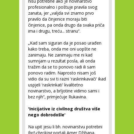
nisu potrebne ako je novinarstvo
profesionalno i poštuje pravila svog
zanata, jer „valjda svi znamo prvo
pravilo da činjenice moraju biti
činjenice, pa onda drugo da svaka priča
ima i drugu, treću... stranu“.
„Kad sam siguran da je posao urađen
kako treba, onda me oni uopšte ne
zanimaju. Ne zanimaju me ni kad
sumnjam u rezultat posla, ali onda
tražim da se to ponovo radi ili sam
ponovo radim. Naprosto nisam još
vidio da su svi ti razni 'raskrinkavači' ikad
uspjeli 'raskrinkati' kvalitetno
novinarstvo, a brljotine vidimo sami i
bez njih“, primjećuje Rukavina.
'Inicijative iz civilnog društva više
nego dobrodošle'
Na upit jesu li bh. novinarstvu potrebni
fact-checking
portali Amer Džihana,