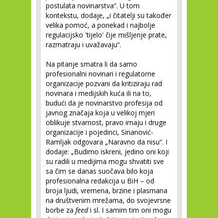
postulata novinarstva“. U tom
kontekstu, dodaje, „i čitatelji su također
velika pomoć, a ponekad i najbolje
regulacijsko 'tijelo' čije mišljenje prate,
razmatraju i uvažavaju“.
Na pitanje smatra li da samo
profesionalni novinari i regulatorne
organizacije pozvani da kritiziraju rad
novinara i medijskih kuća ili na to,
budući da je novinarstvo profesija od
javnog značaja koja u velikoj mjeri
oblikuje stvarnost, pravo imaju i druge
organizacije i pojedinci, Sinanović-
Ramljak odgovara „Naravno da nisu“. I
dodaje: „Budimo iskreni, jedino oni koji
su radili u medijima mogu shvatiti sve
sa čim se danas suočava bilo koja
profesionalna redakcija u BiH – od
broja ljudi, vremena, brzine i plasmana
na društvenim mrežama, do svojevrsne
borbe za
feed
i sl. I samim tim oni mogu