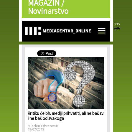
MAGAZIN /
Skip to
main
Novinarstvo
content
BHS
ENG
Kritiku će bh. mediji prihvatiti, ali ne baš svi
i ne baš od svakoga
Mladen Obrenović
19/07/2019