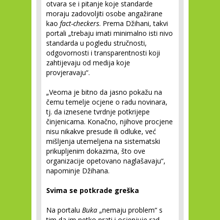
otvara se i pitanje koje standarde
moraju zadovoljiti osobe angažirane
kao
fact-checkers
. Prema Džihani, takvi
portali „trebaju imati minimalno isti nivo
standarda u pogledu stručnosti,
odgovornosti i transparentnosti koji
zahtijevaju od medija koje
provjeravaju“.
„Veoma je bitno da jasno pokažu na
čemu temelje ocjene o radu novinara,
tj. da iznesene tvrdnje potkrijepe
činjenicama. Konačno, njihove procjene
nisu nikakve presude ili odluke, već
mišljenja utemeljena na sistematski
prikupljenim dokazima, što ove
organizacije opetovano naglašavaju“,
napominje Džihana.
Svima se potkrade greška
Na portalu
Buka
„nemaju problem“ s
tim da im netko prati i ocjenjuje rad.