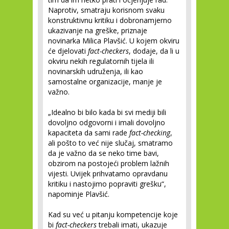
Naprotiv, smatraju korisnom svaku
konstruktivnu kritiku i dobronamjerno
ukazivanje na greške, priznaje
novinarka Milica Plavšić. U kojem okviru
će djelovati
fact-checkers
, dodaje, da li u
okviru nekih regulatornih tijela ili
novinarskih udruženja, ili kao
samostalne organizacije, manje je
važno.
„Idealno bi bilo kada bi svi mediji bili
dovoljno odgovorni i imali dovoljno
kapaciteta da sami rade
fact-checking
,
ali pošto to već nije slučaj, smatramo
da je važno da se neko time bavi,
obzirom na postojeći problem lažnih
vijesti. Uvijek prihvatamo opravdanu
kritiku i nastojimo popraviti grešku“,
napominje Plavšić.
Kad su već u pitanju kompetencije koje
bi
fact-checkers
trebali imati, ukazuje