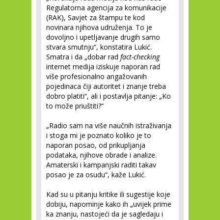
Regulatorna agencija za komunikacije
(RAK), Savjet za štampu te kod
novinara njihova udruženja. To je
dovoljno i upetljavanje drugih samo
stvara smutnju“, konstatira Lukić.
Smatra i da „dobar rad
fact-checking
internet medija iziskuje naporan rad
više profesionalno angažovanih
pojedinaca čiji autoritet i znanje treba
dobro platiti“, ali i postavlja pitanje: „Ko
to može priuštiti?“
„Radio sam na više naučnih istraživanja
i stoga mi je poznato koliko je to
naporan posao, od prikupljanja
podataka, njihove obrade i analize.
Amaterski i kampanjski raditi takav
posao je za osudu“, kaže Lukić.
Kad su u pitanju kritike ili sugestije koje
dobiju, napominje kako ih „uvijek prime
ka znanju, nastojeći da je sagledaju i