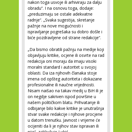
nakon toga usvoje ili arhiviraju za dalju
obradu“. I na osnovu toga, dodaje:
„preduzimaju se ostale adekvatne
radnje“. „Svaka sugestija, skretanje
pažnje na nove mogućnosti i
ispravljanje pogrešaka su dobro došle i
biće pozdravljene od strane redakcije“.
„Da bismo obratili pažnju na medije koji
objavljuju kritike, ocjene ili osvrte na rad
redakcija oni moraju da imaju visoki
moralni standard i autoritet u svojoj
oblasti. Da iza njihovih članaka stoje
imena od opšteg autoriteta i dokazane
profesionalne ili naučne vrijednosti.
Nisam naišao na takav medij u BiH ili je
on negdje sakriven ispod površine u
našem političkom blatu. Prihvatanje ili
odbijanje bilo kakve kritike je unutrašnja
stvar svake redakcije i njihove procjene
u datom trenutku. Javnost i vrijeme će
ocijeniti da li je njihov stav ispravan ili
nije“, zaključuje Lukić.