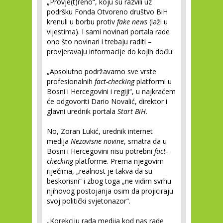
„Provje(t)reno“, koju su razvili uz
podršku Fonda Otvoreno društvo BiH
krenuli u borbu protiv
fake news
(laži u
vijestima). I sami novinari portala rade
ono što novinari i trebaju raditi –
provjeravaju informacije do kojih dođu.
„Apsolutno podržavamo sve vrste
profesionalnih
fact-checking
platformi u
Bosni i Hercegovini i regiji“, u najkraćem
će odgovoriti Dario Novalić, direktor i
glavni urednik portala
Start BiH
.
No, Zoran Lukić, urednik internet
medija
Nezavisne novine
, smatra da u
Bosni i Hercegovini nisu potrebni
fact-
checking
platforme. Prema njegovim
riječima, „realnost je takva da su
beskorisni“ i zbog toga „ne vidim svrhu
njihovog postojanja osim da projiciraju
svoj politički svjetonazor“.
„Korekciju rada medija kod nas rade