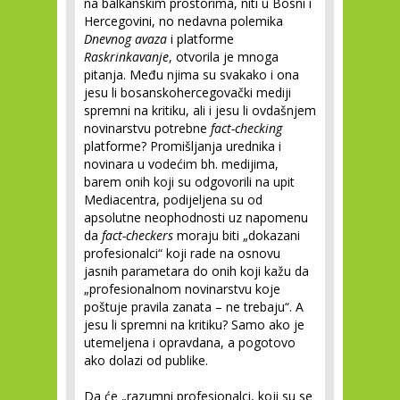
na balkanskim prostorima, niti u Bosni i
Hercegovini, no nedavna polemika
Dnevnog avaza
i platforme
Raskrinkavanje
, otvorila je mnoga
pitanja. Među njima su svakako i ona
jesu li bosanskohercegovački mediji
spremni na kritiku, ali i jesu li ovdašnjem
novinarstvu potrebne
fact-checking
platforme? Promišljanja urednika i
novinara u vodećim bh. medijima,
barem onih koji su odgovorili na upit
Mediacentra, podijeljena su od
apsolutne neophodnosti uz napomenu
da
fact-checkers
moraju biti „dokazani
profesionalci“ koji rade na osnovu
jasnih parametara do onih koji kažu da
„profesionalnom novinarstvu koje
poštuje pravila zanata – ne trebaju“. A
jesu li spremni na kritiku? Samo ako je
utemeljena i opravdana, a pogotovo
ako dolazi od publike.
Da će „razumni profesionalci, koji su se