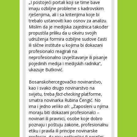
„I postojeći portali koji se time bave
imaju ozbiljne probleme s kadrovskim
rješenjima, ali i sa kriterijima koje bi
trebalo ustanoviti kao osnov za analizu.
Mislim da je medijska zajednica također
propustila priliku da u okviru svojih
udruženja formira ozbiljne sudove časti
ili slične institute u kojima bi dokazani
profesionalci reagirali na
neprofesionalno izvještavanje ili pisanje
pojedinih medija i medijskih radnika“,
ukazuje Butković.
Bosanskohercegovačko novinarstvo,
kao i svako drugo novinarstvo na
svijetu, treba
fact-checking
platforme,
smatra novinarka Rubina Čengić. No
ima i jedno
veliko ali
: „Zaposleni u njima
moraju biti dokazani profesionalci –
novinari ili pravnici, osobe koje dobro
poznaju i poštuju zakone, profesionalnu
etiku i pravila ili principe novinarske
profesije, da nisu potkupljivi ili površni,