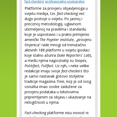
fact-checking
profesionalno novinarstvo
Platforme za provjeru objavljenoga u
svijetu medija, tzv.
fact-checking
već
dugo postoje u svijetu. Po jasnoj i
preciznoj metodologiji, uglavnom
utemeljenoj na pravilima i standardu
koje je uspostavio i u praksi primijenio
američki
The Poynter Institute
, „provjeru
činjenica“ rade mnogi od trenutačno
aktivnih 188 platformi u svijetu (podaci
koje stalno ažurira
Duke Reporters' Lab
),
a među njima najpoznatiji su
Snopes
,
Politifact
,
Fullfact
. Uz njih, i neke velike
redakcije imaju svoje
fact-checkers
što
je samo nastavak gotovo stoljetne
tradicije magazina
Time
, koji je od svog
osnutka imao osobe zadužene za
provjeru podataka u tekstovima
pripremljenim za objavu i ukazivanje na
nelogičnosti u njima.
Fact-checking
platforme nisu novost ni