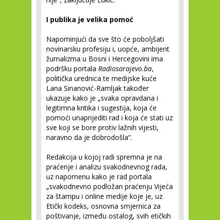
I publika je velika pomoć
Napominjući da sve što će poboljšati
novinarsku profesiju i, uopće, ambijent
žurnalizma u Bosni i Hercegovini ima
podršku portala
Radiosarajevo.ba
,
politička urednica te medijske kuće
Lana Sinanović-Ramljak također
ukazuje kako je „svaka opravdana i
legitimna kritika i sugestija, koja će
pomoći unaprijediti rad i koja će stati uz
sve koji se bore protiv lažnih vijesti,
naravno da je dobrodošla“.
Redakcija u kojoj radi spremna je na
praćenje i analizu svakodnevnog rada,
uz napomenu kako je rad portala
„svakodnevno podložan praćenju Vijeća
za štampu i online medije koje je, uz
Etički kodeks, osnovna smjernica za
poštivanje, između ostalog, svih etičkih