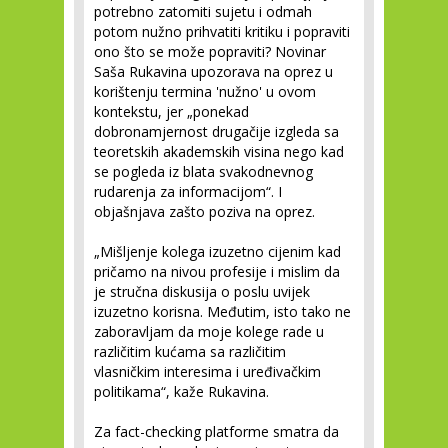
potrebno zatomiti sujetu i odmah
potom nužno prihvatiti kritiku i popraviti
ono što se može popraviti? Novinar
Saša Rukavina upozorava na oprez u
korištenju termina 'nužno' u ovom
kontekstu, jer „ponekad
dobronamjernost drugačije izgleda sa
teoretskih akademskih visina nego kad
se pogleda iz blata svakodnevnog
rudarenja za informacijom“. I
objašnjava zašto poziva na oprez.
„Mišljenje kolega izuzetno cijenim kad
pričamo na nivou profesije i mislim da
je stručna diskusija o poslu uvijek
izuzetno korisna. Međutim, isto tako ne
zaboravljam da moje kolege rade u
različitim kućama sa različitim
vlasničkim interesima i uređivačkim
politikama“, kaže Rukavina.
Za fact-checking platforme smatra da