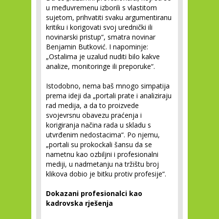
u međuvremenu izborili s vlastitom
sujetom, prihvatiti svaku argumentiranu
kritiku i korigovati svoj urednički ili
novinarski pristup“, smatra novinar
Benjamin Butković. I napominje:
„Ostalima je uzalud nuditi bilo kakve
analize, monitoringe ili preporuke“.
Istodobno, nema baš mnogo simpatija
prema ideji da „portali prate i analiziraju
rad medija, a da to proizvede
svojevrsnu obavezu praćenja i
korigiranja načina rada u skladu s
utvrđenim nedostacima“. Po njemu,
„portali su prokockali šansu da se
nametnu kao ozbiljni i profesionalni
mediji, u nadmetanju na tržištu broj
klikova dobio je bitku protiv profesije“.
Dokazani profesionalci kao
kadrovska rješenja