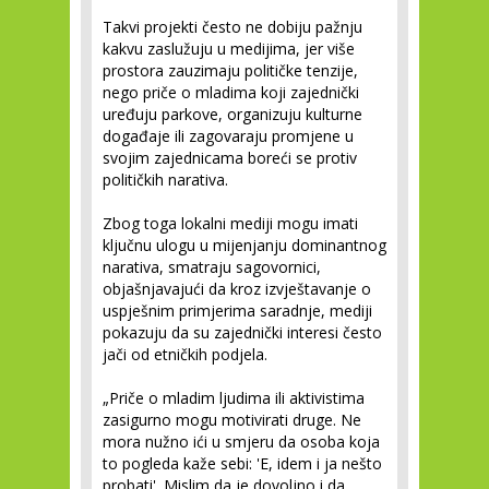
Takvi projekti često ne dobiju pažnju
kakvu zaslužuju u medijima, jer više
prostora zauzimaju političke tenzije,
nego priče o mladima koji zajednički
uređuju parkove, organizuju kulturne
događaje ili zagovaraju promjene u
svojim zajednicama boreći se protiv
političkih narativa.
Zbog toga lokalni mediji mogu imati
ključnu ulogu u mijenjanju dominantnog
narativa, smatraju sagovornici,
objašnjavajući da kroz izvještavanje o
uspješnim primjerima saradnje, mediji
pokazuju da su zajednički interesi često
jači od etničkih podjela.
„Priče o mladim ljudima ili aktivistima
zasigurno mogu motivirati druge. Ne
mora nužno ići u smjeru da osoba koja
to pogleda kaže sebi: 'E, idem i ja nešto
probati'. Mislim da je dovoljno i da