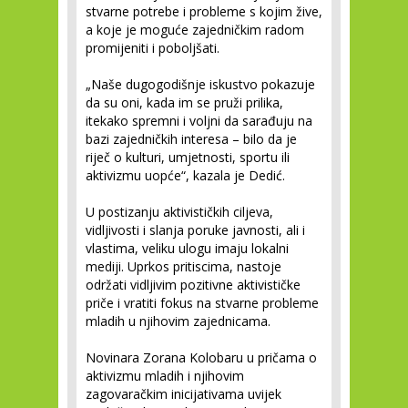
stvarne potrebe i probleme s kojim žive,
a koje je moguće zajedničkim radom
promijeniti i poboljšati.
„Naše dugogodišnje iskustvo pokazuje
da su oni, kada im se pruži prilika,
itekako spremni i voljni da sarađuju na
bazi zajedničkih interesa – bilo da je
riječ o kulturi, umjetnosti, sportu ili
aktivizmu uopće“, kazala je Dedić.
U postizanju aktivističkih ciljeva,
vidljivosti i slanja poruke javnosti, ali i
vlastima, veliku ulogu imaju lokalni
mediji. Uprkos pritiscima, nastoje
održati vidljivim pozitivne aktivističke
priče i vratiti fokus na stvarne probleme
mladih u njihovim zajednicama.
Novinara Zorana Kolobaru u pričama o
aktivizmu mladih i njihovim
zagovaračkim inicijativama uvijek