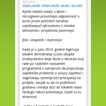
26/06/2026
mladi i mediji
lokalni mediji
narativ
rat u BiH
Rijetki lokalni mediji u Bosni i
Hercegovini preuzimaju odgovornost u
borbi protiv političkih narativa
izvještavajući afirmativno o mladim
aktivistima i projektima pomirenja
foto: Unsplash / Ilustracija
Kada je u junu 2024. godine Agencija
lokalne demokratije (LDA) okupila
srednjoškolce dvije škole u Mostaru koji
rade po različitim nastavnim
programima s namjerom da prepoznaju
zajedničke probleme u svojoj zajednici i
zagovaraju rješenje bez pristajanja na
podjele, sanjali su da će podrškom
građana i medija doći do lokalnih vlasti.
Nedugo nakon pokretanja, živjeli su tu
stvarnost.