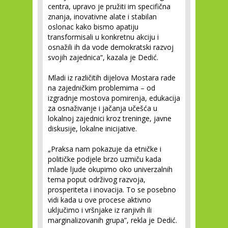
centra, upravo je pružiti im specifična
znanja, inovativne alate i stabilan
oslonac kako bismo apatiju
transformisali u konkretnu akciju i
osnažili ih da vode demokratski razvoj
svojih zajednica“, kazala je Dedić.
Mladi iz različitih dijelova Mostara rade
na zajedničkim problemima – od
izgradnje mostova pomirenja, edukacija
za osnaživanje i jačanja učešća u
lokalnoj zajednici kroz treninge, javne
diskusije, lokalne inicijative.
„Praksa nam pokazuje da etničke i
političke podjele brzo uzmiču kada
mlade ljude okupimo oko univerzalnih
tema poput održivog razvoja,
prosperiteta i inovacija. To se posebno
vidi kada u ove procese aktivno
uključimo i vršnjake iz ranjivih ili
marginalizovanih grupa”, rekla je Dedić.