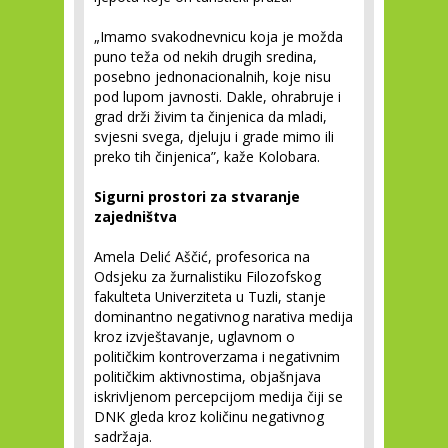
„Imamo svakodnevnicu koja je možda
puno teža od nekih drugih sredina,
posebno jednonacionalnih, koje nisu
pod lupom javnosti. Dakle, ohrabruje i
grad drži živim ta činjenica da mladi,
svjesni svega, djeluju i grade mimo ili
preko tih činjenica”, kaže Kolobara.
Sigurni prostori za stvaranje
zajedništva
Amela Delić Aščić, profesorica na
Odsjeku za žurnalistiku Filozofskog
fakulteta Univerziteta u Tuzli, stanje
dominantno negativnog narativa medija
kroz izvještavanje, uglavnom o
političkim kontroverzama i negativnim
političkim aktivnostima, objašnjava
iskrivljenom percepcijom medija čiji se
DNK gleda kroz količinu negativnog
sadržaja.