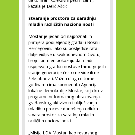
da to hrani kolektivni pesimizam“,
kazala je Delić Aščić.
Stvaranje prostora za saradnju
mladih različitih nacionalnosti
Mostar je jedan od najpoznatijih
primjera podijeljenog grada u Bosni i
Hercegovini. Iako su posljedice rata i
dalje vidljive u svakodnevnom životu,
brojni primjeri pokazuju da mladi
uspijevaju graditi mostove tamo gdje ih
starije generacije često ne vide ili ne
žele obnoviti. Važnu ulogu u tome
godinama ima spomenuta Agencija
lokalne demokratije Mostar, koja kroz
programe neformalnog obrazovanja,
građanskog aktivizma i uključivanja
mladih u procese donošenja odluka
stvara prostor za saradnju mladih
različitih nacionalnosti.
„Misija LDA Mostar, kao resursnog