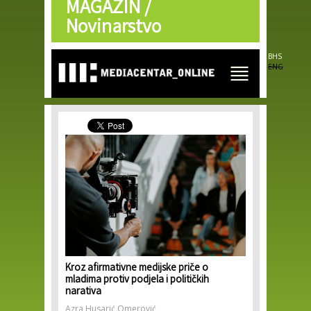
MAGAZIN /
Skip to
main
Novinarstvo
content
BHS
ENG
Kroz afirmativne medijske priče o
mladima protiv podjela i političkih
narativa
Azra Husarić Omerović