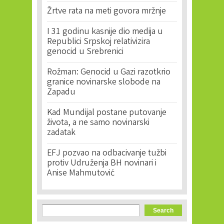
Žrtve rata na meti govora mržnje
I 31 godinu kasnije dio medija u
Republici Srpskoj relativizira
genocid u Srebrenici
Rožman: Genocid u Gazi razotkrio
granice novinarske slobode na
Zapadu
Kad Mundijal postane putovanje
života, a ne samo novinarski
zadatak
EFJ pozvao na odbacivanje tužbi
protiv Udruženja BH novinari i
Anise Mahmutović
Search form
Search