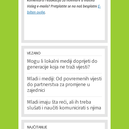
komentara i edukacija za novinare u Inboxu
Vašeg e-maila? Pretplatite se na naš besplatni
E-
bilten ovdje
.
VEZANO
Mogu li lokalni mediji doprijeti do
generacije koja ne traži vijesti?
Mladi i mediji: Od povremenih vijesti
do partnerstva za promjene u
zajednici
Mladi imaju šta reći, ali ih treba
slušati i naučiti komunicirati s njima
NAJČITANIJE