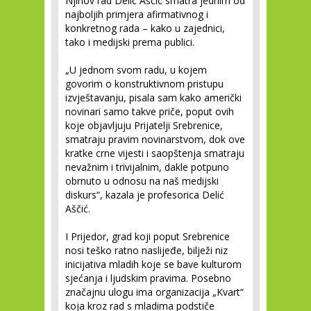
Njihov rad Delić Aščić smatra jednim od
najboljih primjera afirmativnog i
konkretnog rada – kako u zajednici,
tako i medijski prema publici.
„U jednom svom radu, u kojem
govorim o konstruktivnom pristupu
izvještavanju, pisala sam kako američki
novinari samo takve priče, poput ovih
koje objavljuju Prijatelji Srebrenice,
smatraju pravim novinarstvom, dok ove
kratke crne vijesti i saopštenja smatraju
nevažnim i trivijalnim, dakle potpuno
obrnuto u odnosu na naš medijski
diskurs“, kazala je profesorica Delić
Aščić.
I Prijedor, grad koji poput Srebrenice
nosi teško ratno naslijeđe, bilježi niz
inicijativa mladih koje se bave kulturom
sjećanja i ljudskim pravima. Posebno
značajnu ulogu ima organizacija „Kvart“
koja kroz rad s mladima podstiče