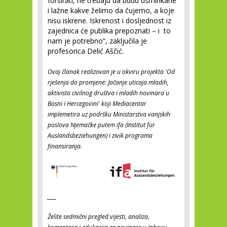
forsirati, ne trebaju da budu ušminkane
i lažne kakve želimo da čujemo, a koje
nisu iskrene. Iskrenost i dosljednost iz
zajednica će publika prepoznati – i to
nam je potrebno”, zaključila je
profesorica Delić Aščić.
Ovaj članak realizovan je u okviru projekta 'Od
rješenja do promjene: Jačanje uticaja mladih,
aktivista civilnog društva i mladih novinara u
Bosni i Hercegovini' koji Mediacentar
implemetira uz podršku Ministarstva vanjskih
poslova Njemačke putem ifa (Institut für
Auslandsbeziehungen) i zivik programa
finansiranja
.
___
Želite sedmični pregled vijesti, analiza,