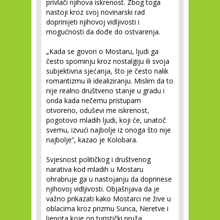
privlači njihova iskrenost. Zbog toga
nastoji kroz svoj novinarski rad
doprinijeti njihovoj vidljivosti i
mogućnosti da dođe do ostvarenja.
„Kada se govori o Mostaru, ljudi ga
često spominju kroz nostalgiju ili svoja
subjektivna sjećanja, što je često nalik
romantizmu ili idealiziranju. Mislim da to
nije realno društveno stanje u gradu i
onda kada nečemu pristupam
otvoreno, oduševi me iskrenost,
pogotovo mladih ljudi, koji će, unatoč
svemu, izvući najbolje iz onoga što nije
najbolje”, kazao je Kolobara.
Svjesnost političkog i društvenog
narativa kod mladih u Mostaru
ohrabruje ga u nastojanju da doprinese
njihovoj vidljivosti. Objašnjava da je
važno prikazati kako Mostarci ne žive u
oblacima kroz prizmu Sunca, Neretve i
ljepota koje on turistički pruža.