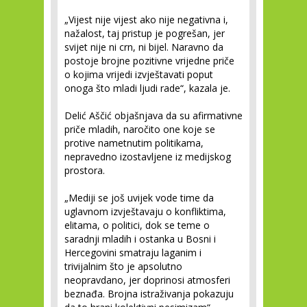
„Vijest nije vijest ako nije negativna i,
nažalost, taj pristup je pogrešan, jer
svijet nije ni crn, ni bijel. Naravno da
postoje brojne pozitivne vrijedne priče
o kojima vrijedi izvještavati poput
onoga što mladi ljudi rade“, kazala je.
Delić Aščić objašnjava da su afirmativne
priče mladih, naročito one koje se
protive nametnutim politikama,
nepravedno izostavljene iz medijskog
prostora.
„Mediji se još uvijek vode time da
uglavnom izvještavaju o konfliktima,
elitama, o politici, dok se teme o
saradnji mladih i ostanka u Bosni i
Hercegovini smatraju laganim i
trivijalnim što je apsolutno
neopravdano, jer doprinosi atmosferi
beznađa. Brojna istraživanja pokazuju