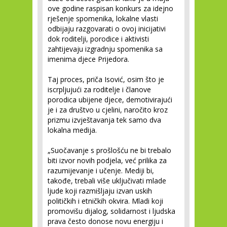
ove godine raspisan konkurs za idejno
rješenje spomenika, lokalne vlasti
odbijaju razgovarati o ovoj inicijativi
dok roditelji, porodice i aktivisti
zahtijevaju izgradnju spomenika sa
imenima djece Prijedora.
Taj proces, priča Isović, osim što je
iscrpljujući za roditelje i članove
porodica ubijene djece, demotivirajući
je i za društvo u cjelini, naročito kroz
prizmu izvještavanja tek samo dva
lokalna medija.
„Suočavanje s prošlošću ne bi trebalo
biti izvor novih podjela, već prilika za
razumijevanje i učenje. Mediji bi,
takođe, trebali više uključivati mlade
ljude koji razmišljaju izvan uskih
političkih i etničkih okvira. Mladi koji
promovišu dijalog, solidarnost i ljudska
prava često donose novu energiju i