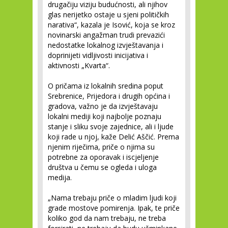
drugačiju viziju budućnosti, ali njihov
glas nerijetko ostaje u sjeni političkih
narativa“, kazala je Isović, koja se kroz
novinarski angažman trudi prevazići
nedostatke lokalnog izvještavanja i
doprinijeti vidljivosti inicijativa i
aktivnosti „Kvarta“.
O pričama iz lokalnih sredina poput
Srebrenice, Prijedora i drugih općina i
gradova, važno je da izvještavaju
lokalni mediji koji najbolje poznaju
stanje i sliku svoje zajednice, ali i ljude
koji rade u njoj, kaže Delić Aščić. Prema
njenim riječima, priče o njima su
potrebne za oporavak i iscjeljenje
društva u čemu se ogleda i uloga
medija.
„Nama trebaju priče o mladim ljudi koji
grade mostove pomirenja. Ipak, te priče
koliko god da nam trebaju, ne treba