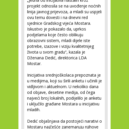
„Jedna od inicijativa nastalih kroz
projekt odnosila se na uvođenje noćnih
linija javnog prijevoza, a mladi su uspjeli
ovu temu dovesti i na dnevni red
sjednice Gradskog vijeća Mostara.
Iskustvo je pokazalo da, uprkos
podjelama koje često oblikuju
obrazovni sistem, mladi dijele iste
potrebe, izazove i viziju kvalitetnijeg
života u svom gradu“, kazala je
Dženana Dedić, direktorica LDA
Mostar.
Inicijativa srednjoškolaca prepoznata je
u medijima, koji su širili anketu i učinili je
vidljivom i aktuelnom. U nekoliko dana
od objave, desetine medija, od čega
najveći broj lokalnih, podijelilo je anketu
i uključilo građane Mostara u inicijativu
mladih.
Dedić objašnjava da postojeći narativi o
Mostaru najčešće zanemaruju njihove