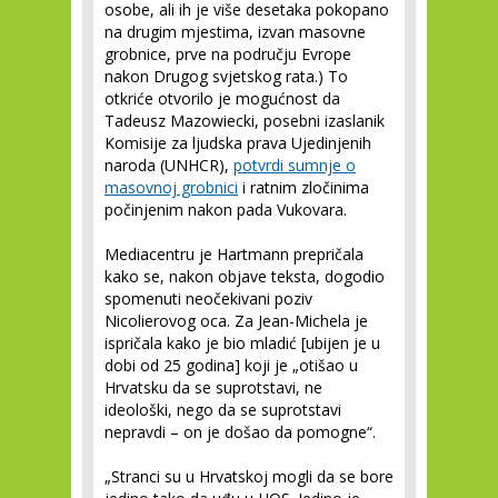
osobe, ali ih je više desetaka pokopano
na drugim mjestima, izvan masovne
grobnice, prve na području Evrope
nakon Drugog svjetskog rata.) To
otkriće otvorilo je mogućnost da
Tadeusz Mazowiecki, posebni izaslanik
Komisije za ljudska prava Ujedinjenih
naroda (UNHCR),
potvrdi sumnje o
masovnoj grobnici
i ratnim zločinima
počinjenim nakon pada Vukovara.
Mediacentru je Hartmann prepričala
kako se, nakon objave teksta, dogodio
spomenuti neočekivani poziv
Nicolierovog oca. Za Jean-Michela je
ispričala kako je bio mladić [ubijen je u
dobi od 25 godina] koji je „otišao u
Hrvatsku da se suprotstavi, ne
ideološki, nego da se suprotstavi
nepravdi – on je došao da pomogne“.
„Stranci su u Hrvatskoj mogli da se bore