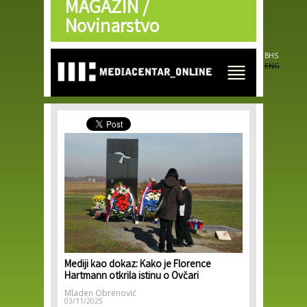
MAGAZIN /
Skip to
main
Novinarstvo
content
BHS
ENG
Mediji kao dokaz: Kako je Florence
Hartmann otkrila istinu o Ovčari
Mladen Obrenović
03/11/2025