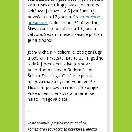
kaznu Mrkšiću, koji je kasnije umro na
izdržavanju kazne, a Šljivančaninu je
povećalo na 17 godina.
Pravomoćnom
presudom
, iz decembra 2010. godine,
Šljivančanin je osuđen na 10 godina
zatvora. Sedam mjeseci kasnije pušten
je na slobodu.
Jean-Michela Nicoliera je, zbog zasluga
u odbrani Hrvatske, iste te 2011. godine
tadašnji predsjednik Ivo Josipović
posmrtno odlikovao Redom Nikole
Šubića Zrinskoga. Odličje je primila
njegova majka Lyliane Fournier. Po
Nicolieru je nazvan i most preko rijeke
Vuke u centru Vukovara, a tamo se
nalazi i njegova bista.
___
Želite sedmični pregled vijesti, analiza,
komentara i edukacija za novinare u Inboxu