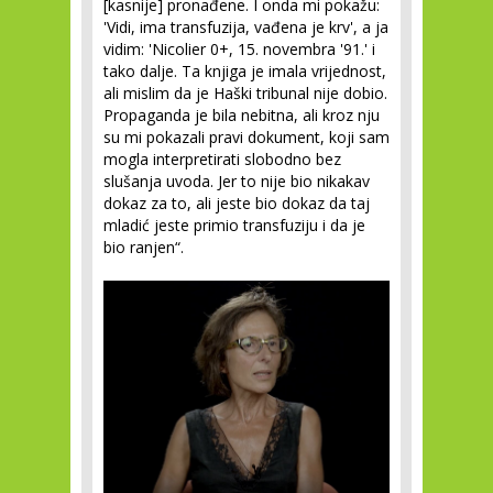
[kasnije] pronađene. I onda mi pokažu:
'Vidi, ima transfuzija, vađena je krv', a ja
vidim: 'Nicolier 0+, 15. novembra '91.' i
tako dalje. Ta knjiga je imala vrijednost,
ali mislim da je Haški tribunal nije dobio.
Propaganda je bila nebitna, ali kroz nju
su mi pokazali pravi dokument, koji sam
mogla interpretirati slobodno bez
slušanja uvoda. Jer to nije bio nikakav
dokaz za to, ali jeste bio dokaz da taj
mladić jeste primio transfuziju i da je
bio ranjen“.