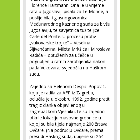
Florence Hartmann. Ona je u vrijeme
rata u Jugoslaviji pisala za Le Monde, a
poslije bila i glasnogovornica
Međunarodnog kaznenog suda za bivšu
Jugoslaviju, te savjetnica tužiteljice
Carle del Ponte. U procesu protiv
„vukovarske trojke“ – Veselina
Šljivančanina, Mileta Mrkšića i Miroslava
Radića – optuženih za učešće u
pogubljenju ratnih zarobljenika nakon
pada Vukovara, svjedočila na Haškom
sudu.
Zajedno sa Helenom Despić-Popović,
koja je radila za AFP iz Zagreba,
odlučila je u oktobru 1992. godine pratiti
trag iz članka objavljenog u
zagrebačkom Vjesniku, te su zajedno
otkrile lokaciju masovne grobnice u
kojoj su bila tijela najmanje 200 žrtava
Ovčare. (Na području Ovčare, prema
presudi Haškog suda, ubijene su 264