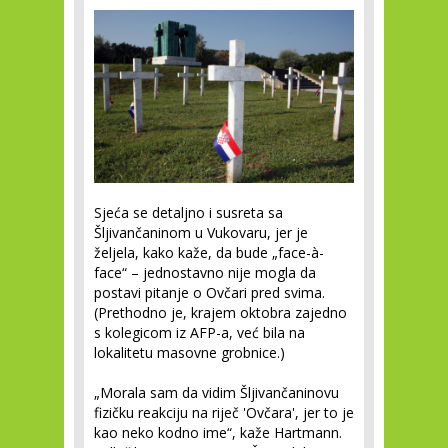
Sjeća se detaljno i susreta sa
Šljivančaninom u Vukovaru, jer je
željela, kako kaže, da bude „face-à-
face“ – jednostavno nije mogla da
postavi pitanje o Ovčari pred svima.
(Prethodno je, krajem oktobra zajedno
s kolegicom iz AFP-a, već bila na
lokalitetu masovne grobnice.)
„Morala sam da vidim Šljivančaninovu
fizičku reakciju na riječ 'Ovčara', jer to je
kao neko kodno ime“, kaže Hartmann.