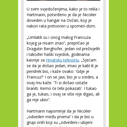
U svim svjedočenjima, kako je to rekla i
Hartmann, potvrđeno je da je Nicolier
doveden u hangar na Ovčari, koji je
nakon rata pretvoren u spomen-dom.
„Umlatili su i onog malog Francuza
kojeg ja nisam znao“, prepričao je
Dragutin Berghofer, jedan od preživjelih
i također haški svjedok, godinama
kasnije za
Hrvatsku televiziju
. „Sjećam
se da je došao jedan, imao je kabl ili je
pendrek bio, i kaže ovako: 'Gdje je
Francuz?' I on se javi, bio je u sredini, a
ovaj mu kaže: 'Ti si došao ustaše
braniti. Kemo će tebi pokazati'. I tukao
ga je, tukao, i ovaj se više nije digao, ali
ga nije ubio“.
Hartmann napominje da je Nicolier
„odveden među prvima“ i da je bio u
grupi onih koji su „odvedeni i ubijeni