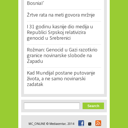
Bosnia!'
Žrtve rata na meti govora mržnje
I 31 godinu kasnije dio medija u
Republici Srpskoj relativizira
genocid u Srebrenici
Rožman: Genocid u Gazi razotkrio
granice novinarske slobode na
Zapadu
Kad Mundijal postane putovanje
života, a ne samo novinarski
zadatak
Search form
Search
MC_ONLINE © Mediacentar, 2014