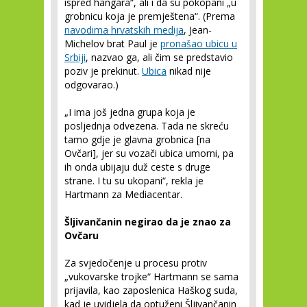
ispred hangara“, ali i da su pokopani „u
grobnicu koja je premještena“. (Prema
navodima hrvatskih medija
, Jean-
Michelov brat Paul je
pronašao ubicu u
Srbiji
, nazvao ga, ali čim se predstavio
poziv je prekinut.
Ubica
nikad nije
odgovarao.)
„I ima još jedna grupa koja je
posljednja odvezena. Tada ne skreću
tamo gdje je glavna grobnica [na
Ovčari], jer su vozači ubica umorni, pa
ih onda ubijaju duž ceste s druge
strane. I tu su ukopani“, rekla je
Hartmann za Mediacentar.
Šljivančanin negirao da je znao za
Ovčaru
Za svjedočenje u procesu protiv
„vukovarske trojke“ Hartmann se sama
prijavila, kao zaposlenica Haškog suda,
kad je uvidjela da optuženi Šljivančanin