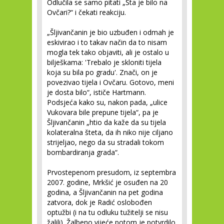
Odlučila se samo pitati „Šta je bilo na
Ovčari?“ i čekati reakciju.
„Šljivančanin je bio uzbuđen i odmah je
eskivirao i to takav način da to nisam
mogla tek tako objaviti, ali je ostalo u
bilješkama: 'Trebalo je skloniti tijela
koja su bila po gradu'. Znači, on je
povezivao tijela i Ovčaru. Gotovo, meni
je dosta bilo“, ističe Hartmann.
Podsjeća kako su, nakon pada, „ulice
Vukovara bile prepune tijela“, pa je
Šljivančanin „htio da kaže da su tijela
kolateralna šteta, da ih niko nije ciljano
strijeljao, nego da su stradali tokom
bombardiranja grada“.
Prvostepenom presudom, iz septembra
2007. godine, Mrkšić je osuđen na 20
godina, a Šljivančanin na pet godina
zatvora, dok je Radić oslobođen
optužbi (i na tu odluku tužitelji se nisu
žalili). Žalbeno vijeće potom je potvrdilo