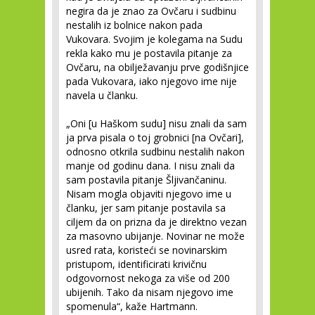
negira da je znao za Ovčaru i sudbinu
nestalih iz bolnice nakon pada
Vukovara. Svojim je kolegama na Sudu
rekla kako mu je postavila pitanje za
Ovčaru, na obilježavanju prve godišnjice
pada Vukovara, iako njegovo ime nije
navela u članku.
„Oni [u Haškom sudu] nisu znali da sam
ja prva pisala o toj grobnici [na Ovčari],
odnosno otkrila sudbinu nestalih nakon
manje od godinu dana. I nisu znali da
sam postavila pitanje Šljivančaninu.
Nisam mogla objaviti njegovo ime u
članku, jer sam pitanje postavila sa
ciljem da on prizna da je direktno vezan
za masovno ubijanje. Novinar ne može
usred rata, koristeći se novinarskim
pristupom, identificirati krivičnu
odgovornost nekoga za više od 200
ubijenih. Tako da nisam njegovo ime
spomenula“, kaže Hartmann.