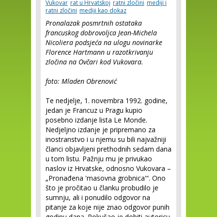
Vukovar
rat u Hrvatskoj
ratni zločini
mediji i
ratni zločini
mediji kao dokaz
Pronalazak posmrtnih ostataka
francuskog dobrovoljca Jean-Michela
Nicoliera podsjeća na ulogu novinarke
Florence Hartmann u razotkrivanju
zločina na Ovčari kod Vukovara.
foto: Mladen Obrenović
Te nedjelje, 1. novembra 1992. godine,
jedan je Francuz u Pragu kupio
posebno izdanje lista Le Monde.
Nedjeljno izdanje je pripremano za
inostranstvo i u njemu su bili najvažniji
članci objavljeni prethodnih sedam dana
u tom listu. Pažnju mu je privukao
naslov iz Hrvatske, odnosno Vukovara –
„Pronađena 'masovna grobnica'“. Ono
što je pročitao u članku probudilo je
sumnju, ali i ponudilo odgovor na
pitanje za koje nije znao odgovor punih
godinu dana. Pokušao je dobiti autoricu