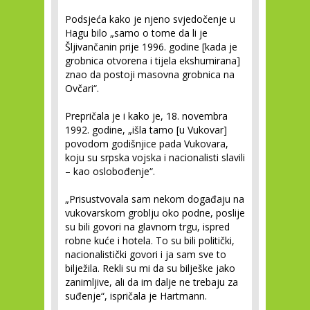
Podsjeća kako je njeno svjedočenje u
Hagu bilo „samo o tome da li je
Šljivančanin prije 1996. godine [kada je
grobnica otvorena i tijela ekshumirana]
znao da postoji masovna grobnica na
Ovčari“.
Prepričala je i kako je, 18. novembra
1992. godine, „išla tamo [u Vukovar]
povodom godišnjice pada Vukovara,
koju su srpska vojska i nacionalisti slavili
– kao oslobođenje“.
„Prisustvovala sam nekom događaju na
vukovarskom groblju oko podne, poslije
su bili govori na glavnom trgu, ispred
robne kuće i hotela. To su bili politički,
nacionalistički govori i ja sam sve to
bilježila. Rekli su mi da su bilješke jako
zanimljive, ali da im dalje ne trebaju za
suđenje“, ispričala je Hartmann.