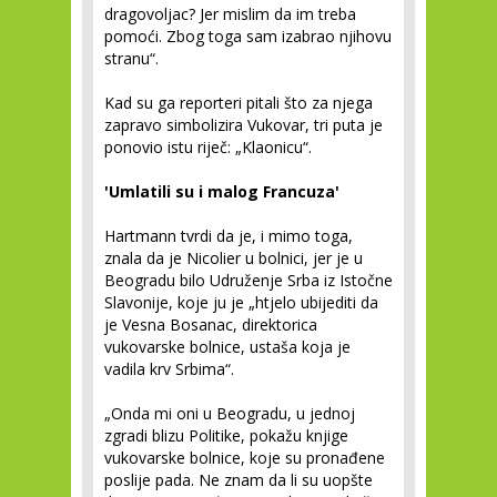
dragovoljac? Jer mislim da im treba
pomoći. Zbog toga sam izabrao njihovu
stranu“.
Kad su ga reporteri pitali što za njega
zapravo simbolizira Vukovar, tri puta je
ponovio istu riječ: „Klaonicu“.
'Umlatili su i malog Francuza'
Hartmann tvrdi da je, i mimo toga,
znala da je Nicolier u bolnici, jer je u
Beogradu bilo Udruženje Srba iz Istočne
Slavonije, koje ju je „htjelo ubijediti da
je Vesna Bosanac, direktorica
vukovarske bolnice, ustaša koja je
vadila krv Srbima“.
„Onda mi oni u Beogradu, u jednoj
zgradi blizu Politike, pokažu knjige
vukovarske bolnice, koje su pronađene
poslije pada. Ne znam da li su uopšte