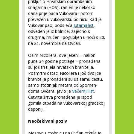
priključio Hrvatskim obrambenim
snagama (HOS), ranjen je nekoliko
dana prije pada Vukovara i potom
prevezen u vukovarsku bolnicu. Kad je
Vukovar pao, podsjeća
Jutarnji list
,
odveden je iz bolnice, zajedno s
drugima, mučen i pogubljen u noći s 20.
na 21. novembra na Ovčari.
Osim Nicoliera, ove jeseni – nakon
pune 34 godine potrage – pronađena
su još tri tijela hrvatskih branitelja.
Posmrtni ostaci Nicoliera i još dvojice
branitelja pronađeni su uz samu cestu,
samo stotinjak metara od Spomen-
doma Ovčara, javio je
Večernji list
.
Četvrta žrtva pronađena je ispod
gomila otpada na vukovarskoj gradskoj
deponiji.
Neočekivani poziv
Masovnu grobnicu na Ovčari otkrila je