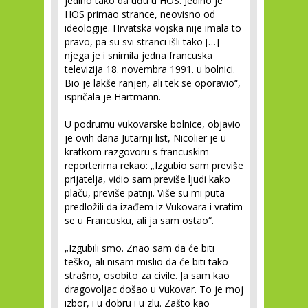
jedino tako da uđu u HOS. Jedino je
HOS primao strance, neovisno od
ideologije. Hrvatska vojska nije imala to
pravo, pa su svi stranci išli tako […]
njega je i snimila jedna francuska
televizija 18. novembra 1991. u bolnici.
Bio je lakše ranjen, ali tek se oporavio“,
ispričala je Hartmann.
U podrumu vukovarske bolnice, objavio
je ovih dana Jutarnji list, Nicolier je u
kratkom razgovoru s francuskim
reporterima rekao: „Izgubio sam previše
prijatelja, vidio sam previše ljudi kako
plaču, previše patnji. Više su mi puta
predložili da izađem iz Vukovara i vratim
se u Francusku, ali ja sam ostao“.
„Izgubili smo. Znao sam da će biti
teško, ali nisam mislio da će biti tako
strašno, osobito za civile. Ja sam kao
dragovoljac došao u Vukovar. To je moj
izbor, i u dobru i u zlu. Zašto kao