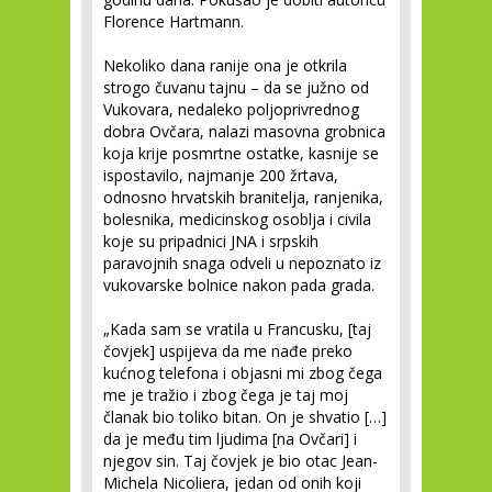
Florence Hartmann.
Nekoliko dana ranije ona je otkrila
strogo čuvanu tajnu – da se južno od
Vukovara, nedaleko poljoprivrednog
dobra Ovčara, nalazi masovna grobnica
koja krije posmrtne ostatke, kasnije se
ispostavilo, najmanje 200 žrtava,
odnosno hrvatskih branitelja, ranjenika,
bolesnika, medicinskog osoblja i civila
koje su pripadnici JNA i srpskih
paravojnih snaga odveli u nepoznato iz
vukovarske bolnice nakon pada grada.
„Kada sam se vratila u Francusku, [taj
čovjek] uspijeva da me nađe preko
kućnog telefona i objasni mi zbog čega
me je tražio i zbog čega je taj moj
članak bio toliko bitan. On je shvatio […]
da je među tim ljudima [na Ovčari] i
njegov sin. Taj čovjek je bio otac Jean-
Michela Nicoliera, jedan od onih koji