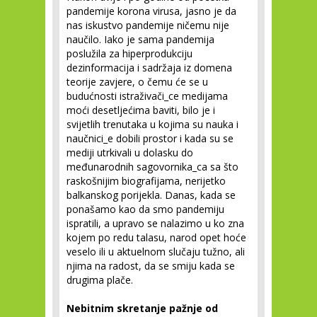
pandemije korona virusa, jasno je da
nas iskustvo pandemije ničemu nije
naučilo. Iako je sama pandemija
poslužila za hiperprodukciju
dezinformacija i sadržaja iz domena
teorije zavjere, o čemu će se u
budućnosti istraživači_ce medijama
moći desetljećima baviti, bilo je i
svijetlih trenutaka u kojima su nauka i
naučnici_e dobili prostor i kada su se
mediji utrkivali u dolasku do
međunarodnih sagovornika_ca sa što
raskošnijim biografijama, nerijetko
balkanskog porijekla. Danas, kada se
ponašamo kao da smo pandemiju
ispratili, a upravo se nalazimo u ko zna
kojem po redu talasu, narod opet hoće
veselo ili u aktuelnom slučaju tužno, ali
njima na radost, da se smiju kada se
drugima plače.
Nebitnim skretanje pažnje od