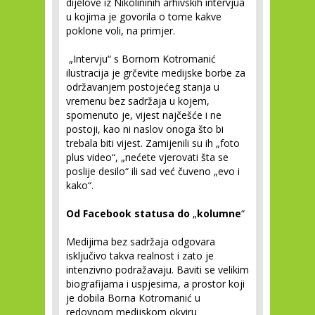
dijelove iz Nikolininih arhivskih intervjua
u kojima je govorila o tome kakve
poklone voli, na primjer.
„Intervju“ s Bornom Kotromanić
ilustracija je grčevite medijske borbe za
održavanjem postojećeg stanja u
vremenu bez sadržaja u kojem,
spomenuto je, vijest najčešće i ne
postoji, kao ni naslov onoga što bi
trebala biti vijest. Zamijenili su ih „foto
plus video“, „nećete vjerovati šta se
poslije desilo“ ili sad već čuveno „evo i
kako“.
Od Facebook statusa do
„
kolumne
“
Medijima bez sadržaja odgovara
isključivo takva realnost i zato je
intenzivno podražavaju. Baviti se velikim
biografijama i uspjesima, a prostor koji
je dobila Borna Kotromanić u
redovnom medijskom okviru