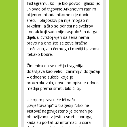
Instagramu, koji je bio povod i glasio je:
„Novac od trgovine Arkanovim ratnim
plijenom nikada nikome nije donio
sreću i blagoslov pa nije mogao ni
Nikolini“, a što se odnosi na svekrov
imetak koji sada nije raspoložen da ga
dijeli, u čvrstoj vjeri da žena nema
pravo na ono što se zove bračna
stečevina, a u čemu ga i mediji i javnost
itekako bodre.
Činjenica da se nečija tragedija
doživljava kao veliki i zanimljivi događaji
– odnosno sukobi koje je
prouzrokovala, dovoljno opisuje odnos
medija prema smrti, bilo čijoj.
U kojem pravcu će ići način
„izvještavanja“ o tragediji Nikoline
Ristović nagoviješteno je odmah po
objavljivanju vijesti o smrti supruga,
kada su portali uz informaciju citirali