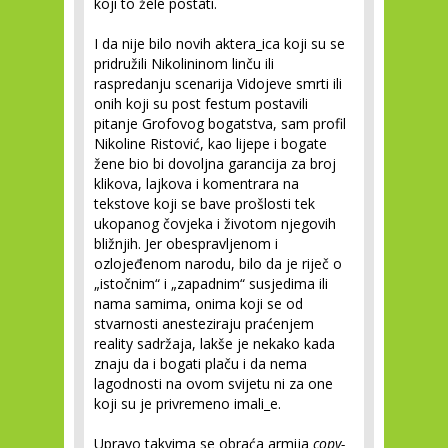
koji to žele postati.
I da nije bilo novih aktera_ica koji su se
pridružili Nikolininom linču ili
raspredanju scenarija Vidojeve smrti ili
onih koji su post festum postavili
pitanje Grofovog bogatstva, sam profil
Nikoline Ristović, kao lijepe i bogate
žene bio bi dovoljna garancija za broj
klikova, lajkova i komentrara na
tekstove koji se bave prošlosti tek
ukopanog čovjeka i životom njegovih
bližnjih. Jer obespravljenom i
ozlojeđenom narodu, bilo da je riječ o
„istočnim“ i „zapadnim“ susjedima ili
nama samima, onima koji se od
stvarnosti anesteziraju praćenjem
reality sadržaja, lakše je nekako kada
znaju da i bogati plaču i da nema
lagodnosti na ovom svijetu ni za one
koji su je privremeno imali_e.
Upravo takvima se obraća armija
copy-