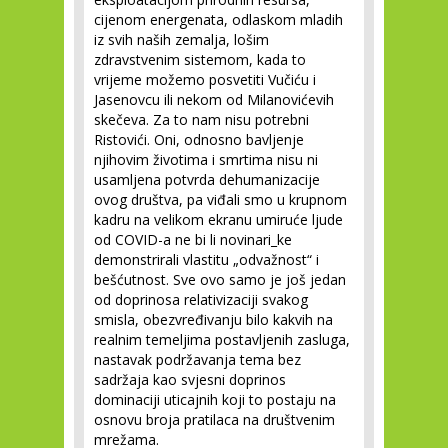
cijenom energenata, odlaskom mladih
iz svih naših zemalja, lošim
zdravstvenim sistemom, kada to
vrijeme možemo posvetiti Vučiću i
Jasenovcu ili nekom od Milanovićevih
skečeva. Za to nam nisu potrebni
Ristovići. Oni, odnosno bavljenje
njihovim životima i smrtima nisu ni
usamljena potvrda dehumanizacije
ovog društva, pa viđali smo u krupnom
kadru na velikom ekranu umiruće ljude
od COVID-a ne bi li novinari_ke
demonstrirali vlastitu „odvažnost“ i
bešćutnost. Sve ovo samo je još jedan
od doprinosa relativizaciji svakog
smisla, obezvređivanju bilo kakvih na
realnim temeljima postavljenih zasluga,
nastavak podržavanja tema bez
sadržaja kao svjesni doprinos
dominaciji uticajnih koji to postaju na
osnovu broja pratilaca na društvenim
mrežama.