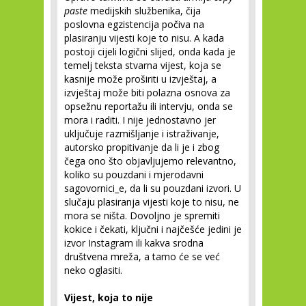
paste
medijskih službenika, čija
poslovna egzistencija počiva na
plasiranju vijesti koje to nisu. A kada
postoji cijeli logični slijed, onda kada je
temelj teksta stvarna vijest, koja se
kasnije može proširiti u izvještaj, a
izvještaj može biti polazna osnova za
opsežnu reportažu ili intervju, onda se
mora i raditi. I nije jednostavno jer
uključuje razmišljanje i istraživanje,
autorsko propitivanje da li je i zbog
čega ono što objavljujemo relevantno,
koliko su pouzdani i mjerodavni
sagovornici_e, da li su pouzdani izvori. U
slučaju plasiranja vijesti koje to nisu, ne
mora se ništa. Dovoljno je spremiti
kokice i čekati, ključni i najčešće jedini je
izvor Instagram ili kakva srodna
društvena mreža, a tamo će se već
neko oglasiti.
Vijest, koja to nije