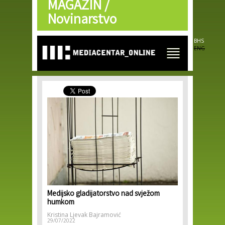
MAGAZIN /
Skip to
main
Novinarstvo
content
BHS
ENG
Medijsko gladijatorstvo nad svježom
humkom
Kristina Ljevak Bajramović
29/07/2022