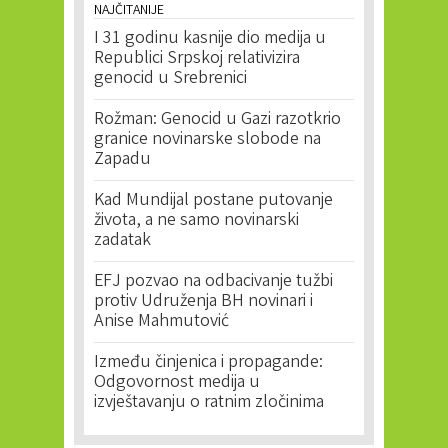
NAJČITANIJE
I 31 godinu kasnije dio medija u
Republici Srpskoj relativizira
genocid u Srebrenici
Rožman: Genocid u Gazi razotkrio
granice novinarske slobode na
Zapadu
Kad Mundijal postane putovanje
života, a ne samo novinarski
zadatak
EFJ pozvao na odbacivanje tužbi
protiv Udruženja BH novinari i
Anise Mahmutović
Između činjenica i propagande:
Odgovornost medija u
izvještavanju o ratnim zločinima