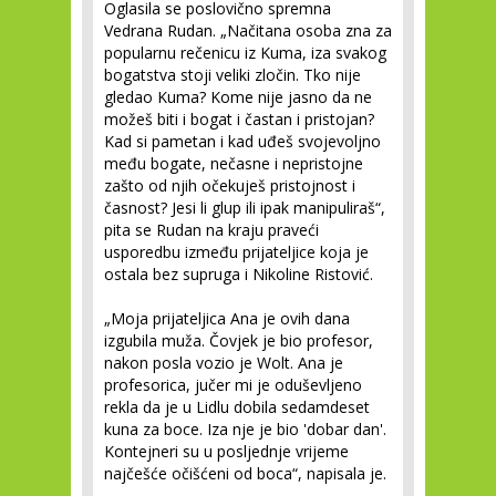
Oglasila se poslovično spremna
Vedrana Rudan. „Načitana osoba zna za
popularnu rečenicu iz Kuma, iza svakog
bogatstva stoji veliki zločin. Tko nije
gledao Kuma? Kome nije jasno da ne
možeš biti i bogat i častan i pristojan?
Kad si pametan i kad uđeš svojevoljno
među bogate, nečasne i nepristojne
zašto od njih očekuješ pristojnost i
časnost? Jesi li glup ili ipak manipuliraš“,
pita se Rudan na kraju praveći
usporedbu između prijateljice koja je
ostala bez supruga i Nikoline Ristović.
„Moja prijateljica Ana je ovih dana
izgubila muža. Čovjek je bio profesor,
nakon posla vozio je Wolt. Ana je
profesorica, jučer mi je oduševljeno
rekla da je u Lidlu dobila sedamdeset
kuna za boce. Iza nje je bio 'dobar dan'.
Kontejneri su u posljednje vrijeme
najčešće očišćeni od boca“, napisala je.