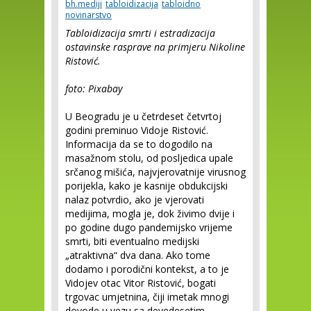
bh.mediji
tabloidizacija
tabloidno
novinarstvo
Tabloidizacija smrti i estradizacija
ostavinske rasprave na primjeru Nikoline
Ristović.
foto: Pixabay
U Beogradu je u četrdeset četvrtoj
godini preminuo Vidoje Ristović.
Informacija da se to dogodilo na
masažnom stolu, od posljedica upale
srčanog mišića, najvjerovatnije virusnog
porijekla, kako je kasnije obdukcijski
nalaz potvrdio, ako je vjerovati
medijima, mogla je, dok živimo dvije i
po godine dugo pandemijsko vrijeme
smrti, biti eventualno medijski
„atraktivna“ dva dana. Ako tome
dodamo i porodični kontekst, a to je
Vidojev otac Vitor Ristović, bogati
trgovac umjetnina, čiji imetak mnogi
dovode u vezu sa devedesetim