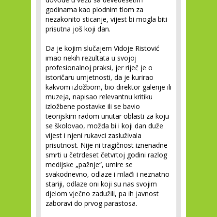
godinama kao plodnim tlom za
nezakonito sticanje, vijest bi mogla biti
prisutna još koji dan.
Da je kojim slučajem Vidoje Ristović
imao nekih rezultata u svojoj
profesionalnoj praksi, jer riječ je o
istoričaru umjetnosti, da je kurirao
kakvom izložbom, bio direktor galerije ili
muzeja, napisao relevantnu kritiku
izložbene postavke ili se bavio
teorijskim radom unutar oblasti za koju
se školovao, možda bi i koji dan duže
vijest i njeni rukavci zasluživala
prisutnost. Nije ni tragičnost iznenadne
smrti u četrdeset četvrtoj godini razlog
medijske „pažnje“, umire se
svakodnevno, odlaze i mlađi i neznatno
stariji, odlaze oni koji su nas svojim
djelom vječno zadužili, pa ih javnost
zaboravi do prvog parastosa.