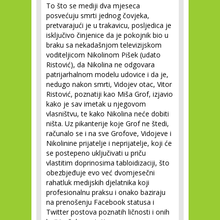
To što se mediji dva mjeseca
posvećuju smrti jednog čovjeka,
pretvarajući je u trakavicu, posljedica je
isključivo činjenice da je pokojnik bio u
braku sa nekadašnjom televizijskom
voditeljicom Nikolinom Pišek (udato
Ristović), da Nikolina ne odgovara
patrijarhalnom modelu udovice i da je,
nedugo nakon smrti, Vidojev otac, Vitor
Ristović, poznatiji kao Miša Grof, izjavio
kako je sav imetak u njegovom
vlasništvu, te kako Nikolina neće dobiti
ništa. Uz pikanterije koje Grof ne štedi,
računalo se i na sve Grofove, Vidojeve i
Nikolinine prijatelje i neprijatelje, koji će
se postepeno uključivati u priču
vlastitim doprinosima tabloidizaciji, što
obezbjeđuje evo već dvomjesečni
rahatluk medijskih djelatnika koji
profesionalnu praksu i onako baziraju
na prenošenju Facebook statusa i
Twitter postova poznatih ličnosti i onih