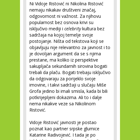
Ni Vidoje Ristović ni Nikolina Ristović
nemaju nikakav društveni značaj,
odgovornost ni važnost. Za njihovu
popularnost bez osnova krivi su
isključivo mediji i
celebrity
kultura bez
sadržaja na kojoj temelje svoje
postojanje. Ništa od tekstova koji se
objavljuju nije relevantno za javnost i to
je dovoljan argument da se s njima
prestane, ma koliko iz perspektive
sakupljača sekundarnih sirovina bogati
trebali da plaču. Bogati trebaju isključivo
da odgovaraju za porijeklo svoje
imovine, i takvi sadržaji u slučaju Miše
Grofa jedino bi imali smisla, kada bi bili
potkrijepljeni dokazima. Ali to i dalje
nema nikakve veze sa Nikolinom
Ristović.
Vidoje Ristović javnosti je postao
poznat kao partner srpske glumice
Katarine Radivojević. I tada je po