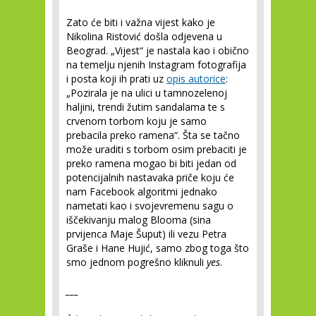
Zato će biti i važna vijest kako je
Nikolina Ristović došla odjevena u
Beograd. „Vijest“ je nastala kao i obično
na temelju njenih Instagram fotografija
i posta koji ih prati uz
opis autorice
:
„Pozirala je na ulici u tamnozelenoj
haljini, trendi žutim sandalama te s
crvenom torbom koju je samo
prebacila preko ramena“. Šta se tačno
može uraditi s torbom osim prebaciti je
preko ramena mogao bi biti jedan od
potencijalnih nastavaka priče koju će
nam Facebook algoritmi jednako
nametati kao i svojevremenu sagu o
iščekivanju malog Blooma (sina
prvijenca Maje Šuput) ili vezu Petra
Graše i Hane Hujić, samo zbog toga što
smo jednom pogrešno kliknuli
yes
.
___