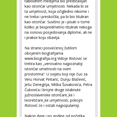
tabloidnim medijima bio predstavljan
kao istoričar umjetnosti. Nekada bi se
ta umjetnost, koja očigledno nikome i
ne treba i preskočila, pa bi bio tituliran
kao istoričar. Suvišno je i pisati o tome
koliko je bespredmetno titulirati nekoga
na osnovu posjedovanja diplome, ali ne
i prakse koju obavlja.
Na stranici posvećenoj žutilom
obojenim biografijama
www.biografija.org Vidoje Ristović se
tretira kao „verovatno najpoznatiji
istoričar umetnosti na ovim
prostorima“. U svijetu koji nije čuo za
Veru Horvat Pintarić, Dunju Blažević,
Ješu Denegrija, Miška Šuvakovića, Petra
Ćukovića i brojne druge istaknute
južnoslavenske istoričare_ke i
teoretičare_ke umjetnosti, pokojni
Ristović će i ostati najpopularniji.
Nakon dvije i po godine od početka