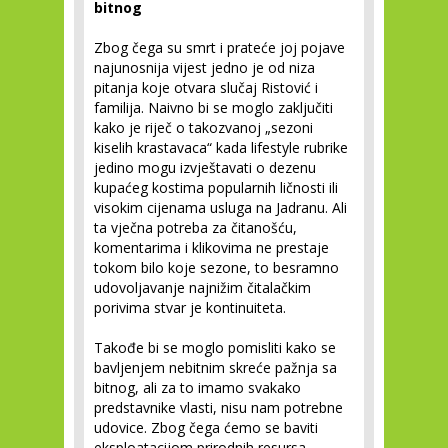
bitnog
Zbog čega su smrt i prateće joj pojave
najunosnija vijest jedno je od niza
pitanja koje otvara slučaj Ristović i
familija. Naivno bi se moglo zaključiti
kako je riječ o takozvanoj „sezoni
kiselih krastavaca“ kada lifestyle rubrike
jedino mogu izvještavati o dezenu
kupaćeg kostima popularnih ličnosti ili
visokim cijenama usluga na Jadranu. Ali
ta vječna potreba za čitanošću,
komentarima i klikovima ne prestaje
tokom bilo koje sezone, to besramno
udovoljavanje najnižim čitalačkim
porivima stvar je kontinuiteta.
Takođe bi se moglo pomisliti kako se
bavljenjem nebitnim skreće pažnja sa
bitnog, ali za to imamo svakako
predstavnike vlasti, nisu nam potrebne
udovice. Zbog čega ćemo se baviti
eksploatacijom prirodnih resursa,