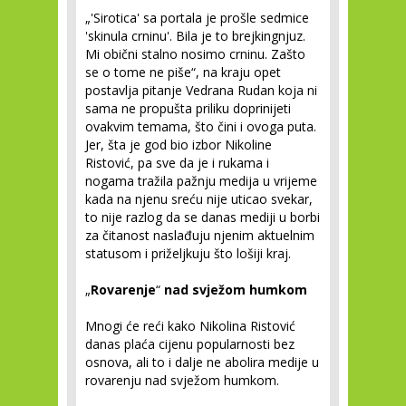
„'Sirotica' sa portala je prošle sedmice
'skinula crninu'. Bila je to brejkingnjuz.
Mi obični stalno nosimo crninu. Zašto
se o tome ne piše“, na kraju opet
postavlja pitanje Vedrana Rudan koja ni
sama ne propušta priliku doprinijeti
ovakvim temama, što čini i ovoga puta.
Jer, šta je god bio izbor Nikoline
Ristović, pa sve da je i rukama i
nogama tražila pažnju medija u vrijeme
kada na njenu sreću nije uticao svekar,
to nije razlog da se danas mediji u borbi
za čitanost naslađuju njenim aktuelnim
statusom i priželjkuju što lošiji kraj.
„
Rovarenje
“
nad svježom humkom
Mnogi će reći kako Nikolina Ristović
danas plaća cijenu popularnosti bez
osnova, ali to i dalje ne abolira medije u
rovarenju nad svježom humkom.