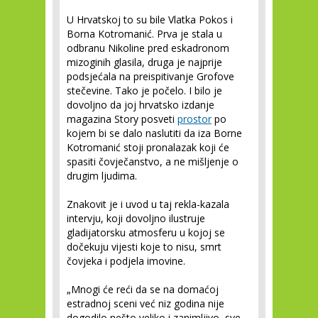
U Hrvatskoj to su bile Vlatka Pokos i
Borna Kotromanić. Prva je stala u
odbranu Nikoline pred eskadronom
mizoginih glasila, druga je najprije
podsjećala na preispitivanje Grofove
stečevine. Tako je počelo. I bilo je
dovoljno da joj hrvatsko izdanje
magazina Story posveti
prostor
po
kojem bi se dalo naslutiti da iza Borne
Kotromanić stoji pronalazak koji će
spasiti čovječanstvo, a ne mišljenje o
drugim ljudima.
Znakovit je i uvod u taj rekla-kazala
intervju, koji dovoljno ilustruje
gladijatorsku atmosferu u kojoj se
dočekuju vijesti koje to nisu, smrt
čovjeka i podjela imovine.
„Mnogi će reći da se na domaćoj
estradnoj sceni već niz godina nije
dogodilo nešto veliko i zanimljivo, sve