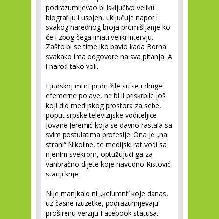
podrazumijevao bi isključivo veliku
biografiju i uspjeh, uključuje napor i
svakog narednog broja promišljanje ko
će i zbog čega imati veliki intervju.
Zašto bi se time iko bavio kada Borna
svakako ima odgovore na sva pitanja. A
i narod tako voli.
Ljudskoj muci pridružile su se i druge
efemerne pojave, ne bi li priskrbile još
koji dio medijskog prostora za sebe,
poput srpske televizijske voditeljice
Jovane Jeremić koja se davno rastala sa
svim postulatima profesije. Ona je „na
strani“ Nikoline, te medijski rat vodi sa
njenim svekrom, optužujući ga za
vanbračno dijete koje navodno Ristović
stariji krije.
Nije manjkalo ni „kolumni“ koje danas,
uz časne izuzetke, podrazumijevaju
proširenu verziju Facebook statusa.