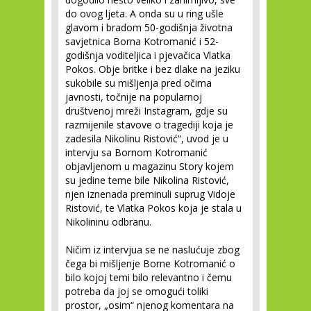
do ovog ljeta. A onda su u ring ušle
glavom i bradom 50-godišnja životna
savjetnica Borna Kotromanić i 52-
godišnja voditeljica i pjevačica Vlatka
Pokos. Obje britke i bez dlake na jeziku
sukobile su mišljenja pred očima
javnosti, točnije na popularnoj
društvenoj mreži Instagram, gdje su
razmijenile stavove o tragediji koja je
zadesila Nikolinu Ristović“, uvod je u
intervju sa Bornom Kotromanić
objavljenom u magazinu Story kojem
su jedine teme bile Nikolina Ristović,
njen iznenada preminuli suprug Vidoje
Ristović, te Vlatka Pokos koja je stala u
Nikolininu odbranu.
Ničim iz intervjua se ne naslućuje zbog
čega bi mišljenje Borne Kotromanić o
bilo kojoj temi bilo relevantno i čemu
potreba da joj se omogući toliki
prostor, „osim“ njenog komentara na