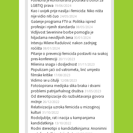
Potrebna je kontinuirana podrška u borbi za
LGBTIQ prava
19/06/2024
Kao i uvijek prije nasilja i femicida: Niko ništa
nije vidio niti čuo
24/05/2024
Gašenje programa FTV-a: Politika ispred
profesije i njenih standarda
08/05/2024
Vidljivost Severinine borbe pomogla je
hiljadama nevidljivih žena
30/01/2024
Intervju Milene Radulović nakon zadnjeg
ročišta
08/01/2024
Pitanje o prevenciji femicida postaviti na svakoj
pres-konferenciji
20/11/2023
Milenina snaga i dosljednost
01/11/2023
Populizam jači od vatrometa, linč umjesto
filmske kritike
17/08/2023
Vidimo se u čitulji
12/08/2023
Fotošopirana medijska slika braka i stvarni
problemi patrijarhalnog društva
31/05/2023
Od stereotipizacije do razbuktavanja govora
mržnje
26/12/2022
Relativizacija uzroka femicida u mizoginoj
kulturi
31/10/2022
Rodoljublje, rat i nacija u kampanjama
kandidatkinja
13/10/2022
Rodni stereotipi o kandidatkinjama: Anonimni