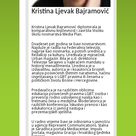
Kristina Ljevak Bajramović
Kristina Ljevak Bajramović diplomirala je
komparativnu književnost i završila Visoku
školu novinarstva Media Plan.
Dvadeset pet godina se bavi novinarstvom.
Najduže je radila na Federalnoj televiziji,
najprije kao novinarka, a potom urednica u
Redakciji za kulturu. Uređivala je mjesečnik
Urban magazin. Bila je v.d. direktorice
Televizije Sarajevo u najkraćem mandatu u
historiji menadžmenta. Urednica je u
izdavaštvu, autorica je i koautorica brojnih
analiza posvećenih štetnim narativima, načinu
izvještavanja o LGBT pravima ili ženama u
političkom životu Bosne i Hercegovine.
Predavačica je na različitim oblicima
edukacija posvećenih pravima LGBT osoba i
prevenciji rodno uslovljenog nasilja kao i
tretmanu žena u medijima. Moderatorica je
različitih konferencija. Iskustvo prenosi i kao
edukatorica iz javnog nastupa i
prezentacijskih vještina.
U radno vrijeme bavi se odnosima s javnošću
u agenciji Represent Communications. Stalna
je saradnica portala Mediacentar, Impuls
portala, magazina Gracija i hrvatskog tjednika