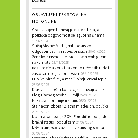
Express.
OBJAVLJENI TEKSTOVI NA
MC_ONLINE:
Grad u kojem tramvaj postaje zebnja, a
politička odgovornost se izgubi na šinama
15/02/2026
Slučaj Aleksić: Mediji, mit, odsustvo
odgovornosti i smrt bez presude
28/01/2026
Žene koje nismo htjeli vidjeti svih ovih godina
nakon rata
25/11/2025
Kako se vjera koristi za kontrolu ženskih tijela i
zašto su mediji u tome važni
06/10/2025
Publika bira film, a mediji biraju crveni tepih
26/08/2025
Društvene mreže i komercijalni mediji preuzeli
ulogu javnog servisa u Srbiji
24/03/2025
Neka sram promijeni stranu
08/01/2025
Šta nakon izbora? Zlatna mladež bh. politike
25/10/2024
Izborna kampanja 2024: Porodično porijeklo,
bračni status i populizam
21/09/2024
Mržnja umjesto slavljenja vrhunskog sporta
06/08/2024