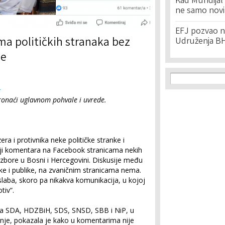
Kad Mundijal 
ne samo novi
EFJ pozvao na
a političkih stranaka bez
Udruženja BH
je
Search f
Search
e
onaći uglavnom pohvale i uvrede.
a i protivnika neke političke stranke i
žaji komentara na Facebook stranicama nekih
izbore u Bosni i Hercegovini. Diskusije među
nke i publike, na zvaničnim stranicama nema.
slaba, skoro pa nikakva komunikacija, u kojoj
tiv”.
ca SDA, HDZBiH, SDS, SNSD, SBB i NiP, u
nje, pokazala je kako u komentarima nije