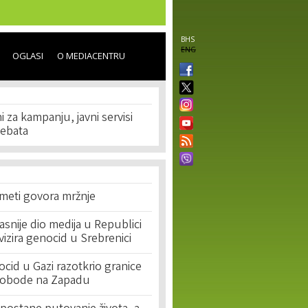
BHS
ENG
OGLASI
O MEDIACENTRU
i za kampanju, javni servisi
debata
 meti govora mržnje
asnije dio medija u Republici
ivizira genocid u Srebrenici
cid u Gazi razotkrio granice
lobode na Zapadu