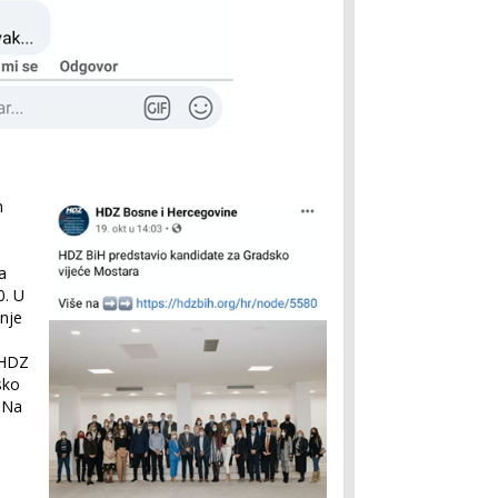
h
a
0. U
nje
“HDZ
sko
. Na