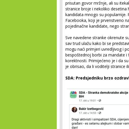
prisutan govor mržnje, ali su ite
stranice broje i nekoliko desetina 
kandidata mnogo su popularnije.
Facebooka, koji je prvenstveno nam
pojedinačne kandidate, nego strani
Sve navedene stranke okrenute s
sav trud ulažu kako bi se predstav
mogu naći primjeri uvredljivog i pod
bespoštednoj borbi za mandate i f
korektnosti. Primijećeno je i da su
je obrisao, da li voditelji stranice
SDA: Predsjedniku brzo ozdrav