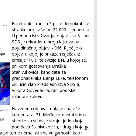
Facebook stranica Srpske demokratske
stranke broji više od 22,000 sljedbenika.
U periodu istraživanja, objavili su 61 put.
SDS je rekorder u broju lajkova na
pojedinačnoj objavi - 966. Riječ je o
objavi u kojoj je prikazan isječak iz
emisije “Puls” televizije BN, u kojoj se,
prilikom gostovanja Draška
Stanivukovića, kandidata za
gradonačelnika Banja Luke, telefonom
uključio član Predsjedništva SDS-a,
Vukota Govedarica, radi podrške
mladom kolegi.
Navedena objava imala je i najviše
komentara, 71. Među komentatorima
stvorile su se dvije struje, jedna koja
podržava Stanivukovića, i druga koja ga
a pri tome nema, ali ima vulgarnosti, kao i