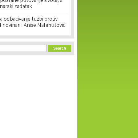
postane putovanje života, a
narski zadatak
 odbacivanje tužbi protiv
 novinari i Anise Mahmutović
orm