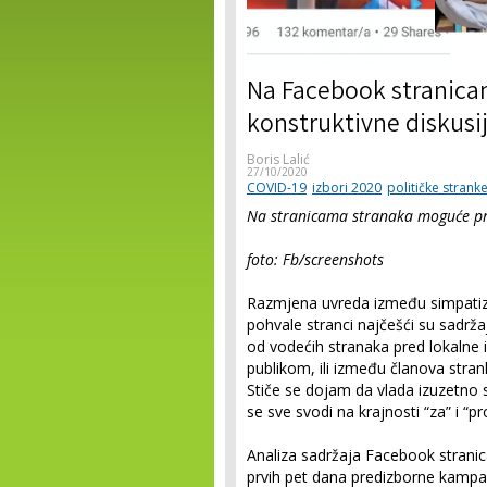
Na Facebook stranicam
konstruktivne diskusi
Boris Lalić
27/10/2020
COVID-19
izbori 2020
političke strank
Na stranicama stranaka moguće pr
foto: Fb/screenshots
Razmjena uvreda između simpatizer
pohvale stranci najčešći su sadr
od vodećih stranaka pred lokalne 
publikom, ili između članova stra
Stiče se dojam da vlada izuzetno 
se sve svodi na krajnosti “za” i “pro
Analiza sadržaja Facebook strani
prvih pet dana predizborne kampa