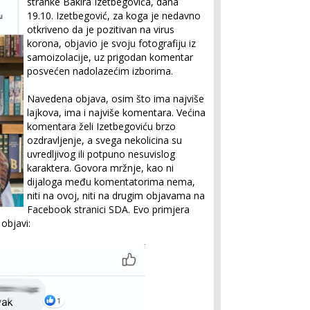
stranke Bakira Izetbegovića, dana
19.10. Izetbegović, za koga je nedavno
otkriveno da je pozitivan na virus
korona, objavio je svoju fotografiju iz
samoizolacije, uz prigodan komentar
posvećen nadolazećim izborima.
Navedena objava, osim što ima najviše
lajkova, ima i najviše komentara. Većina
komentara želi Izetbegoviću brzo
ozdravljenje, a svega nekolicina su
uvredljivog ili potpuno nesuvislog
karaktera. Govora mržnje, kao ni
dijaloga među komentatorima nema,
niti na ovoj, niti na drugim objavama na
Facebook stranici SDA. Evo primjera
objavi: