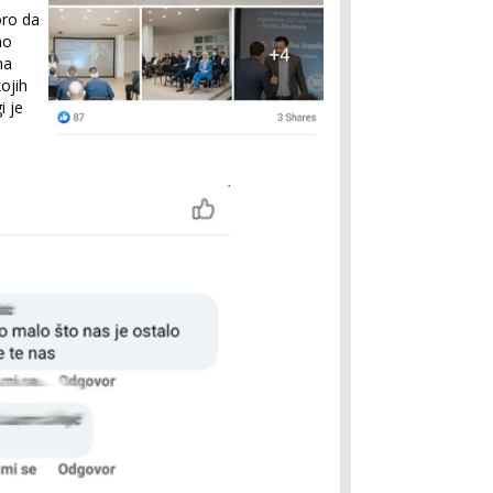
ro da
mo
na
ojih
i je