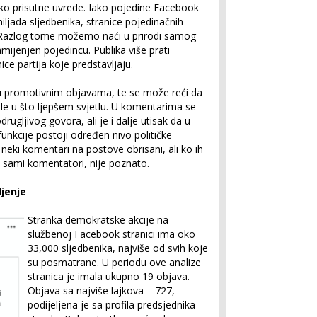
kako prisutne uvrede. Iako pojedine Facebook
hiljada sljedbenika, stranice pojedinačnih
 Razlog tome možemo naći u prirodi samog
ijenjen pojedincu. Publika više prati
ce partija koje predstavljaju.
u promotivnim objavama, te se može reći da
ile u što ljepšem svjetlu. U komentarima se
rugljivog govora, ali je i dalje utisak da u
unkcije postoji određen nivo političke
 neki komentari na postove obrisani, ali ko ih
 ili sami komentatori, nije poznato.
ljenje
Stranka demokratske akcije na
službenoj Facebook stranici ima oko
33,000 sljedbenika, najviše od svih koje
su posmatrane. U periodu ove analize
stranica je imala ukupno 19 objava.
Objava sa najviše lajkova – 727,
podijeljena je sa profila predsjednika