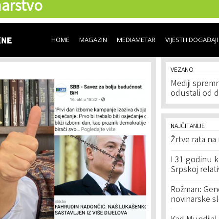
arstvo
Skip to
main
content
HOME
MAGAZIN
MEDIAMETAR
VIJESTI I DOGAĐAJI
VEZANO
Mediji spremn
odustali od 
NAJČITANIJE
Žrtve rata na
I 31 godinu k
Srpskoj relat
Rožman: Geno
novinarske s