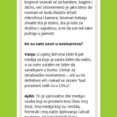
krajnost vezivati se za bandere, bagere i
slično, već istovremeno je jako bitno da
novinari ne budu klasični držači
mikrofona i kamera. Novinari trebaju
shvatiti šta je dobro, šta je loše za
društvo i zajednicu, a ne da sve tek tako
puštaju u javnost.
Ko su vam uzori u novinarstvu?
Vanja
: U cijeloj BiH ima četiri ili pet
medija za koje ja zaista želim da radim,
a sa ovim ostalim ne želim da
sarađujem u životu. Centar za
istraživačko novinarstvo – oni su mi
definitivni vrh i nekad se zezam “kad
porastem radit ću u CIN-u”.
Ajdin
: To je vjerovatno zbir medija i
osoba koji se provlače kroz čitav moj
život. Ima medija koji su, možda,
formirali i moj način djelovanja i uticali
na mene, od nekadašnjih Dana,