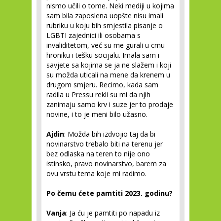
nismo učili o tome. Neki mediji u kojima
sam bila zaposlena uopšte nisu imali
rubriku u koju bih smjestila pisanje o
LGBTI zajednici ili osobama s
invaliditetom, već su me gurali u crnu
hroniku i tešku socijalu. Imala sam i
savjete sa kojima se ja ne slažem i koji
su možda uticali na mene da krenem u
drugom smjeru. Recimo, kada sam
radila u Pressu rekli su mi da njih
zanimaju samo krv i suze jer to prodaje
novine, i to je meni bilo užasno.
Ajdin
: Možda bih izdvojio taj da bi
novinarstvo trebalo biti na terenu jer
bez odlaska na teren to nije ono
istinsko, pravo novinarstvo, barem za
ovu vrstu tema koje mi radimo.
Po čemu ćete pamtiti 2023. godinu?
Vanja
: Ja ću je pamtiti po napadu iz