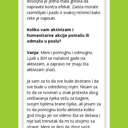
dovoljna je jedna mala greška da
napravite kontra efekat. Zaista morate
razmišljati i paziti o svakoj rečenici kako
ćete je napisati.
Koliko vam aktivizam i
humanitarne akcije pomažu ili
odmažu u poslu?
Vanja:
Meni i pomognu i odmognu.
Ljudi u BiH se nažalost gade na
aktivizam, a zapravo ne znaju šta
aktivizam znači.
Ja sam za to da sve bude dozirano i da
sve bude u određenoj mjeri. Nisam za
to da se novinari u znak protesta zbog
uništavanja rijeka vežu za bagere,
svojim tijelima brane rijeke, ali jesam za
to da pomognu borbi aktivista koliko
god mogu jer svi vidimo šta se dešava i
nije baš trenutak da mi tu stojimo sa
strane. Meni se desi da zbog svog