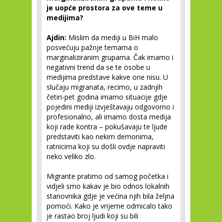
je uopće prostora za ove teme u
medijima?
Ajdin:
Mislim da mediji u BiH malo
posvećuju pažnje temama o
marginaliziranim grupama. Čak imamo i
negativni trend da se te osobe u
medijima predstave kakve one nisu. U
slučaju migranata, recimo, u zadnjih
četiri-pet godina imamo situacije gdje
pojedini mediji izvještavaju odgovorno i
profesionalno, ali imamo dosta medija
koji rade kontra – pokušavaju te ljude
predstaviti kao nekim demonima,
ratnicima koji su došli ovdje napraviti
neko veliko zlo.
Migrante pratimo od samog početka i
vidjeli smo kakav je bio odnos lokalnih
stanovnika gdje je većina njih bila željna
pomoći. Kako je vrijeme odmicalo tako
je rastao broj ljudi koji su bili