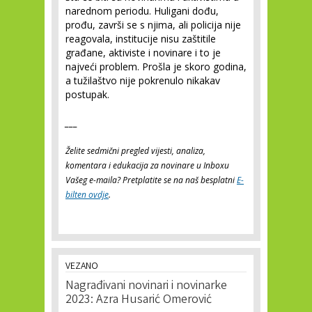
narednom periodu. Huligani dođu,
prođu, završi se s njima, ali policija nije
reagovala, institucije nisu zaštitile
građane, aktiviste i novinare i to je
najveći problem. Prošla je skoro godina,
a tužilaštvo nije pokrenulo nikakav
postupak.
___
Želite sedmični pregled vijesti, analiza,
komentara i edukacija za novinare u Inboxu
Vašeg e-maila? Pretplatite se na naš besplatni
E-
bilten ovdje
.
VEZANO
Nagrađivani novinari i novinarke
2023: Azra Husarić Omerović