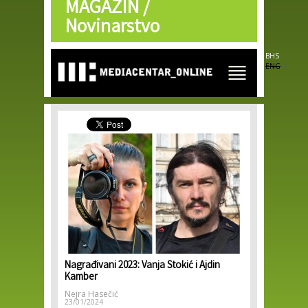
MAGAZIN /
Skip to
main
Novinarstvo
content
BHS
ENG
Nagrađivani 2023: Vanja Stokić i Ajdin
Kamber
Nejra Hasečić
23/01/2024