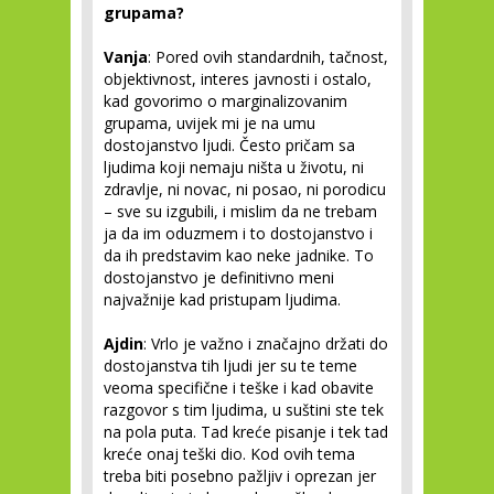
grupama?
Vanja
: Pored ovih standardnih, tačnost,
objektivnost, interes javnosti i ostalo,
kad govorimo o marginalizovanim
grupama, uvijek mi je na umu
dostojanstvo ljudi. Često pričam sa
ljudima koji nemaju ništa u životu, ni
zdravlje, ni novac, ni posao, ni porodicu
– sve su izgubili, i mislim da ne trebam
ja da im oduzmem i to dostojanstvo i
da ih predstavim kao neke jadnike. To
dostojanstvo je definitivno meni
najvažnije kad pristupam ljudima.
Ajdin
: Vrlo je važno i značajno držati do
dostojanstva tih ljudi jer su te teme
veoma specifične i teške i kad obavite
razgovor s tim ljudima, u suštini ste tek
na pola puta. Tad kreće pisanje i tek tad
kreće onaj teški dio. Kod ovih tema
treba biti posebno pažljiv i oprezan jer