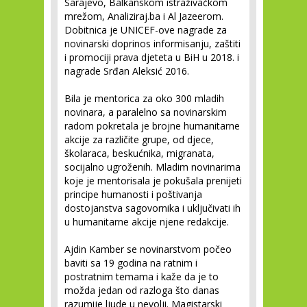
Sarajevo, Balkanskom istraživačkom
mrežom, Analiziraj.ba i Al Jazeerom.
Dobitnica je UNICEF-ove nagrade za
novinarski doprinos informisanju, zaštiti
i promociji prava djeteta u BiH u 2018. i
nagrade Srđan Aleksić 2016.
Bila je mentorica za oko 300 mladih
novinara, a paralelno sa novinarskim
radom pokretala je brojne humanitarne
akcije za različite grupe, od djece,
školaraca, beskućnika, migranata,
socijalno ugroženih. Mladim novinarima
koje je mentorisala je pokušala prenijeti
principe humanosti i poštivanja
dostojanstva sagovornika i uključivati ih
u humanitarne akcije njene redakcije.
Ajdin Kamber se novinarstvom počeo
baviti sa 19 godina na ratnim i
postratnim temama i kaže da je to
možda jedan od razloga što danas
razumije ljude u nevolji. Magistarski