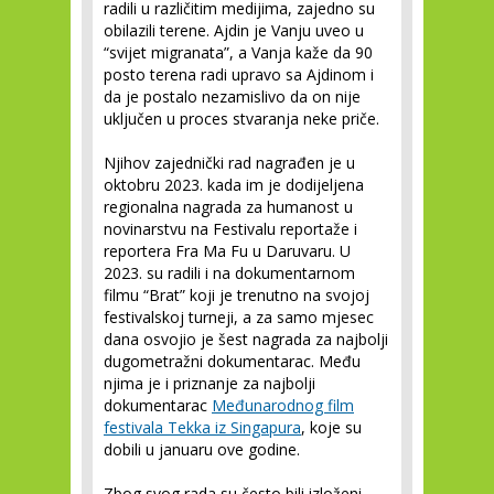
radili u različitim medijima, zajedno su
obilazili terene. Ajdin je Vanju uveo u
“svijet migranata”, a Vanja kaže da 90
posto terena radi upravo sa Ajdinom i
da je postalo nezamislivo da on nije
uključen u proces stvaranja neke priče.
Njihov zajednički rad nagrađen je u
oktobru 2023. kada im je dodijeljena
regionalna nagrada za humanost u
novinarstvu na Festivalu reportaže i
reportera Fra Ma Fu u Daruvaru. U
2023. su radili i na dokumentarnom
filmu “Brat” koji je trenutno na svojoj
festivalskoj turneji, a za samo mjesec
dana osvojio je šest nagrada za najbolji
dugometražni dokumentarac. Među
njima je i priznanje za najbolji
dokumentarac
Međunarodnog film
festivala Tekka iz Singapura
, koje su
dobili u januaru ove godine.
Zbog svog rada su često bili izloženi