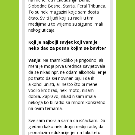
Slobodne Bosne, Starta, Feral Tribunea.
To su neki magazini koje sam dosta
čitao. Svi ti ljudi koji su radili u tim
medijima u to vrijeme su sigurno imali
nekog uticaja.
Koji je najbolji savjet koji vam je
neko dao za posao kojim se bavite?
Vanja
: Ne znam koliko je prigodno, ali
meni je moja prva urednica savjetovala
da se nikad npr. ne odam alkoholu jer je
poznato da svi novinari piju i da ih
alkohol uništi, ali nešto što bi mene
vodilo kroz rad, neki moto, nisam
dobila. Zapravo, nikad nisam imala
nekoga ko bi radio sa mnom konkretno
na ovim temama.
Sve sam morala sama da iščačkam. Da
gledam kako neki drugi mediji rade, da
pronalazim edukacije jer na fakultetu