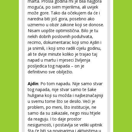
marta. Prošla godina mi je bila najgora
moguća, po svim mjerilima, ali uvijek
može gore. Tako da očekujem da će i
naredna biti još gora, posebno ako
uzmemo u obzir zakone koji se donose.
Nisam uopšte optimistična. Bilo je tu
nekih dobrih poslovnih poduhvata,
recimo, dokumentarac koji smo Ajdin i
ja snimili, i koji smo radili cijelu godinu,
ali te dvije minute koliko je trajao taj
napad u martu i mjeseci življenja
posljedica tog napada – on je
definitivno sve obilježio.
Ajdin
: Po tom napadu. Nije samo stvar
tog napada, nije stvar samo te šake
huligana koji su možda i najbeznačajniji
u svemu tome što se desilo. Veći je
problem, po meni, što institucije, ne
samo da su zakazale, nego nisu htjele
da reaguju. I to daje prostor
nesigurnosti, i postavlja se veliki upitnik
šta će biti sa novinarima i aktivistima u