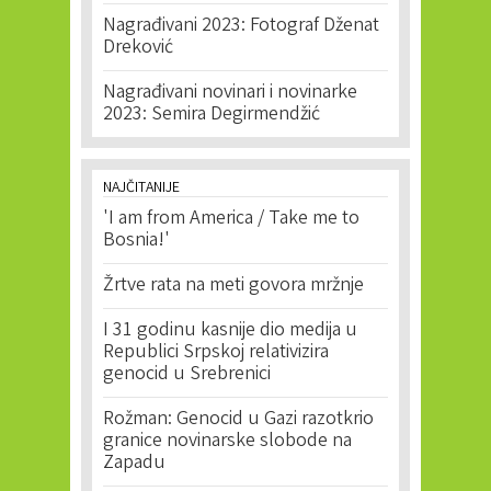
Nagrađivani 2023: Fotograf Dženat
Dreković
Nagrađivani novinari i novinarke
2023: Semira Degirmendžić
NAJČITANIJE
'I am from America / Take me to
Bosnia!'
Žrtve rata na meti govora mržnje
I 31 godinu kasnije dio medija u
Republici Srpskoj relativizira
genocid u Srebrenici
Rožman: Genocid u Gazi razotkrio
granice novinarske slobode na
Zapadu