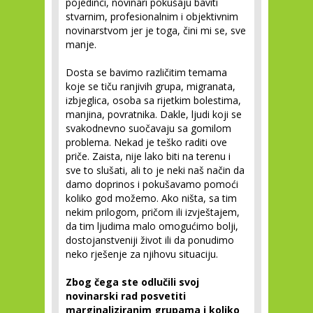
pojedinci, novinari pokušaju baviti
stvarnim, profesionalnim i objektivnim
novinarstvom jer je toga, čini mi se, sve
manje.
Dosta se bavimo različitim temama
koje se tiču ranjivih grupa, migranata,
izbjeglica, osoba sa rijetkim bolestima,
manjina, povratnika. Dakle, ljudi koji se
svakodnevno suočavaju sa gomilom
problema. Nekad je teško raditi ove
priče. Zaista, nije lako biti na terenu i
sve to slušati, ali to je neki naš način da
damo doprinos i pokušavamo pomoći
koliko god možemo. Ako ništa, sa tim
nekim prilogom, pričom ili izvještajem,
da tim ljudima malo omogućimo bolji,
dostojanstveniji život ili da ponudimo
neko rješenje za njihovu situaciju.
Zbog čega ste odlučili svoj
novinarski rad posvetiti
marginaliziranim grupama i koliko