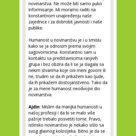
novinarstva. Ne može biti samo puko
informisanje. Mi moramo raditi na
konstantnom unapređenju naše
zajednice i za dobrobit javnosti i naše
publike.
Humanost u novinarstvu je i u smislu
kako se ja odnosim prema svojim
sagovornicima. Konstantno sam u
kontaktu sa predstavnicima ranjivih
grupa i bez obzira da li se ja slagala sa
nekim stvarima koje oni meni govore ili
ne, trudim se da ih prikažem kao ljude,
da ih prikažem dostojanstveno. Tako da
je za mene humanost neodvojivi dio
novinarstva.
Ajdin
: Mislim da manjka humanosti u
našoj profesiji i da bi se malo više
pažnje trebalo posvetiti tome. Pravo,
istinsko novinarstvo je nekako sišlo sa
svog glavnog kolosijeka. Bitno je da se