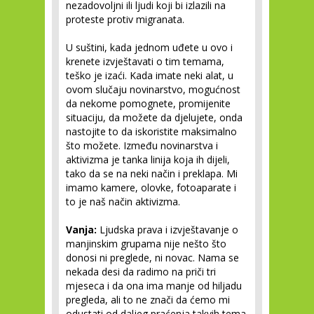
nezadovoljni ili ljudi koji bi izlazili na
proteste protiv migranata.
U suštini, kada jednom uđete u ovo i
krenete izvještavati o tim temama,
teško je izaći. Kada imate neki alat, u
ovom slučaju novinarstvo, mogućnost
da nekome pomognete, promijenite
situaciju, da možete da djelujete, onda
nastojite to da iskoristite maksimalno
što možete. Između novinarstva i
aktivizma je tanka linija koja ih dijeli,
tako da se na neki način i preklapa. Mi
imamo kamere, olovke, fotoaparate i
to je naš način aktivizma.
Vanja:
Ljudska prava i izvještavanje o
manjinskim grupama nije nešto što
donosi ni preglede, ni novac. Nama se
nekada desi da radimo na priči tri
mjeseca i da ona ima manje od hiljadu
pregleda, ali to ne znači da ćemo mi
odustati od daljeg praćenja takvih tema.