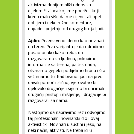
aktivizma dobijem bliži odnos sa
dijelom čitalaca koji me podrže i koji
krenu malo više da me cijene, ali opet
dobijem i neke ružne komentare,
napade i prijetnje od drugog broja ljudi.
Ajdin:
Prvenstveno idemo kao novinari
na teren. Prva varijanta je da odradimo
posao onako kako treba, da
razgovaramo sa ljudima, prikupimo
informacije sa terena, pa tek onda,
otvaramo gepek i podijelimo hranu i šta
već imamo tu. Kad bismo ljudima prvo
davali pomoć i slično, vjerovatno bi
djelovalo drugačije i sigurno bi oni imali
drugačiji pristup i mišljenje, i drugačije bi
razgovarali sa nama.
Nastojimo da napravimo rez i odvojimo
taj profesionalni novinarski dio i ovaj
aktivistički. Novinari u suštini i jesu, na
neki način, aktivisti. Ne treba ići u