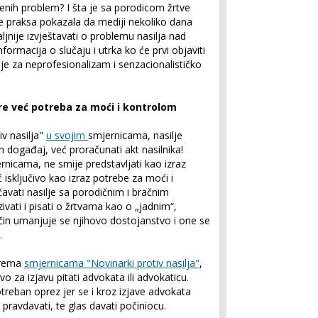
venih problem? I šta je sa porodicom žrtve
je praksa pokazala da mediji nekoliko dana
jnije izvještavati o problemu nasilja nad
nformacija o slučaju i utrka ko će prvi objaviti
je za neprofesionalizam i senzacionalističko
ore već potreba za moći i kontrolom
v nasilja"
u svojim
smjernicama, nasilje
 događaj, već proračunati akt nasilnika!
ernicama, ne smije predstavljati kao izraz
ć isključivo kao izraz potrebe za moći i
avati nasilje sa porodičnim i bračnim
ivati i pisati o žrtvama kao o „jadnim“,
čin umanjuje se njihovo dostojanstvo i one se
.
prema
smjernicama "Novinarki protiv nasilja"
,
vo za izjavu pitati advokata ili advokaticu.
reban oprez jer se i kroz izjave advokata
i pravdavati, te glas davati počiniocu.