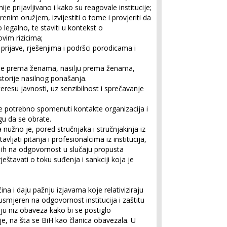
ranije prijavljivano i kako su reagovale institucije;
enim oružjem, izvijestiti o tome i provjeriti da
 legalno, te staviti u kontekst o
ovim rizicima;
rijave, rješenjima i podršci porodicama i
nje prema ženama, nasilju prema ženama,
torije nasilnog ponašanja.
eresu javnosti, uz senzibilnost i sprečavanje
u je potrebno spomenuti kontakte organizacija i
gu da se obrate.
užno je, pored stručnjaka i stručnjakinja iz
ljati pitanja i profesionalcima iz institucija,
ati ih na odgovornost u slučaju propusta
vještavati o toku suđenja i sankciji koja je
na i daju pažnju izjavama koje relativiziraju
 usmjeren na odgovornost institucija i zaštitu
ju niz obaveza kako bi se postiglo
e, na šta se BiH kao članica obavezala. U