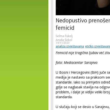
Nedopustivo prenošen
femicid
Selma Fukelj
Anida Sokol
14/11/2023
analiza izvještavanja
etičko izvještavan
Femicid nije tragična ljubav već zlo
foto: Mediacentar Sarajevo
U Bosni i Hercegovini (BiH) juče se
medija je nastavio sa praksom senz
standarde. Iako su primjetni odre
gdje se naglasak stavlja na odgovo
problem, i dalje je vidljiv veliki br
standarda.
U slučaju koji se desio u Sarajevu