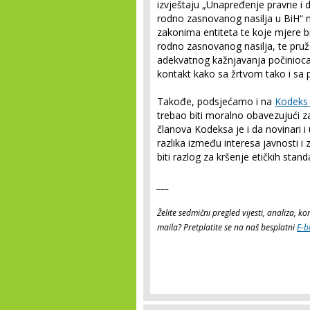
izvještaju „Unapređenje pravne i 
rodno zasnovanog nasilja u BiH“ n
zakonima entiteta te koje mjere bi
rodno zasnovanog nasilja, te pruž
adekvatnog kažnjavanja počinioca
kontakt kako sa žrtvom tako i sa 
Takođe, podsjećamo i na
Kodek
trebao biti moralno obavezujući za
članova Kodeksa je i da novinari i
razlika između interesa javnosti i z
biti razlog za kršenje etičkih stand
___
Želite sedmični pregled vijesti, analiza, 
maila? Pretplatite se na naš besplatni
E-b