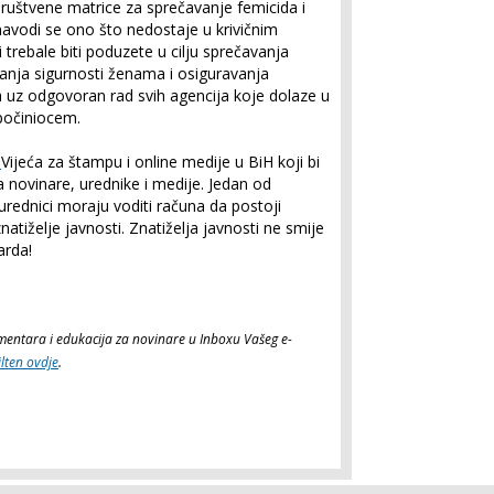
društvene matrice za sprečavanje femicida i
avodi se ono što nedostaje u krivičnim
 trebale biti poduzete u cilju sprečavanja
anja sigurnosti ženama i osiguravanja
 uz odgovoran rad svih agencija koje dolaze u
počiniocem.
s
Vijeća za štampu i online medije u BiH koji bi
 novinare, urednike i medije. Jedan od
 urednici moraju voditi računa da postoji
natiželje javnosti. Znatiželja javnosti ne smije
arda!
komentara i edukacija za novinare u Inboxu Vašeg e-
ilten ovdje
.