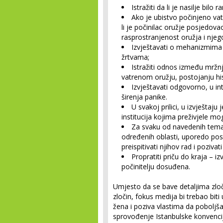
Istražiti da li je nasilje bilo 
Ako je ubistvo počinjeno vatr
li je počinilac oružje posjedovao
rasprostranjenost oružja i njeg
Izvještavati o mehanizmima p
žrtvama;
Istražiti odnos između mrž
vatrenom oružju, postojanju his
Izvještavati odgovorno, u int
širenja panike.
U svakoj prilici, u izvještaj
institucija kojima preživjele mo
Za svaku od navedenih tema n
određenih oblasti, uporedo postav
preispitivati njihov rad i poziv
Propratiti priču do kraja – iz
počinitelju dosuđena.
Umjesto da se bave detaljima zloči
zločin, fokus medija bi trebao biti
žena i poziva vlastima da poboljša
sprovođenje Istanbulske konvencij