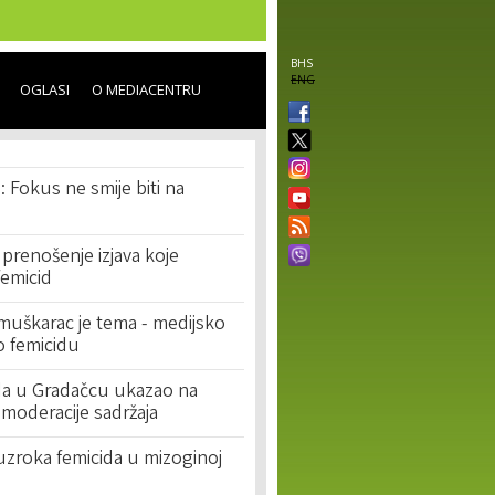
BHS
ENG
OGLASI
O MEDIACENTRU
: Fokus ne smije biti na
prenošenje izjava koje
femicid
 muškarac je tema - medijsko
 o femicidu
ida u Gradačcu ukazao na
moderacije sadržaja
a uzroka femicida u mizoginoj