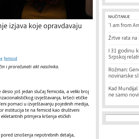
NAJČITANIJE
je izjava koje opravdavaju
'I am from Am
Žrtve rata na
I 31 godinu k
Srpskoj relat
je
femicid
čin i proračunati akt nasilnika.
Rožman: Geno
novinarske s
Kad Mundijal 
 desio još jedan slučaj femicida, a veliki broj
ne samo novi
acionalističkog izvještavanja, kršeći etičke
đeni pomaci u izvještavanju pojedinih medija,
r institucija te na femicid kao društveni
Search f
oj ekletantnih primjera kršenja etičkih
Search
, pored iznošenja nepotrebnih detalja,