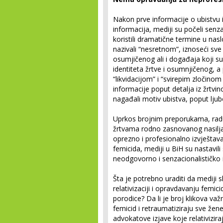
Nakon prve informacije o ubistvu 
informacija, mediji su počeli senzac
koristili dramatične termine u nas
nazivali “nesretnom”, iznoseći sve 
osumjičenog ali i događaja koji su 
identiteta žrtve i osumnjičenog, a 
“likvidacijom” i “svirepim zločino
informacije poput detalja iz žrtvi
nagađali motiv ubistva, poput lju
Uprkos brojnim preporukama, radu
žrtvama rodno zasnovanog nasilja
oprezno i profesionalno izvještav
femicida, mediji u BiH su nastavil
neodgovorno i senzacionalističko 
Šta je potrebno uraditi da mediji
relativizaciji i opravdavanju femici
porodice? Da li je broj klikova važni
femicid i retraumatiziraju sve žene
advokatove izjave koje relativizira