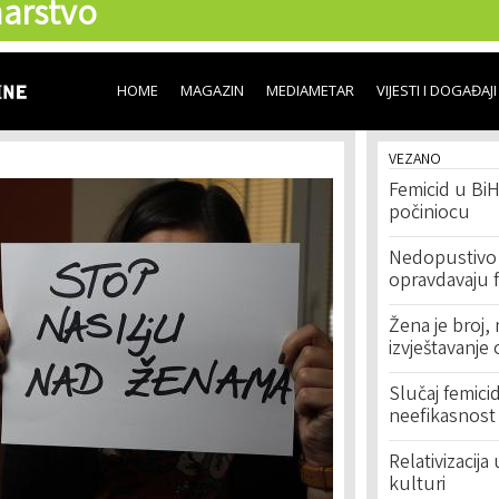
arstvo
Skip to
main
content
HOME
MAGAZIN
MEDIAMETAR
VIJESTI I DOGAĐAJI
VEZANO
Femicid u BiH
počiniocu
Nedopustivo 
opravdavaju 
Žena je broj,
izvještavanje
Slučaj femic
neefikasnost 
Relativizacij
kulturi