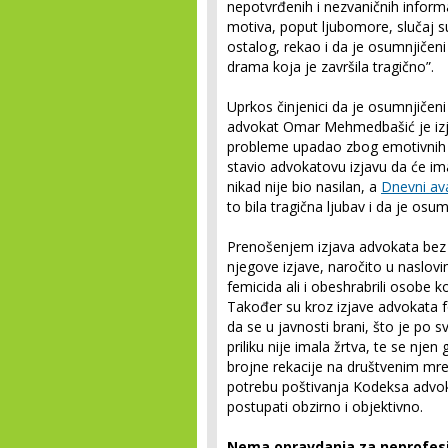
nepotvrđenih i nezvaničnih informa
motiva, poput ljubomore, slučaj su
ostalog, rekao i da je osumnjičeni 
drama koja je završila tragično”.
Uprkos činjenici da je osumnjičeni
advokat Omar Mehmedbašić je izjav
probleme upadao zbog emotivnih ra
stavio advokatovu izjavu da će ima
nikad nije bio nasilan, a
Dnevni av
to bila tragična ljubav i da je osum
Prenošenjem izjava advokata bez k
njegove izjave, naročito u naslovima
femicida ali i obeshrabrili osobe ko
Također su kroz izjave advokata f
da se u javnosti brani, što je po
priliku nije imala žrtva, te se njen
brojne rekacije na društvenim mrež
potrebu poštivanja Kodeksa advoka
postupati obzirno i objektivno.
Nema opravdanja za neprofesi