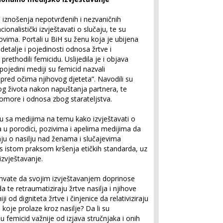
i iznošenja nepotvrđenih i nezvaničnih
ionalistički izvještavati o slučaju, te su
lovima. Portali u BiH su ženu koja je ubijena
detalje i pojedinosti odnosa žrtve i
prethodili femicidu. Uslijedila je i objava
pojedini mediji su femicid nazvali
m pred očima njihovog djeteta”. Navodili su
nog života nakon napuštanja partnera, te
bomore i odnosa zbog starateljstva.
 sa medijima na temu kako izvještavati o
 u porodici, pozivima i apelima medijima da
aju o nasilju nad ženama i slučajevima
i s istom praksom kršenja etičkih standarda, uz
izvještavanje.
 shvate da svojim izvještavanjem doprinose
da te retraumatiziraju žrtve nasilja i njihove
ji od digniteta žrtve i činjenice da relativiziraju
 koje prolaze kroz nasilje? Da li su
ju femicid važnije od izjava stručnjaka i onih