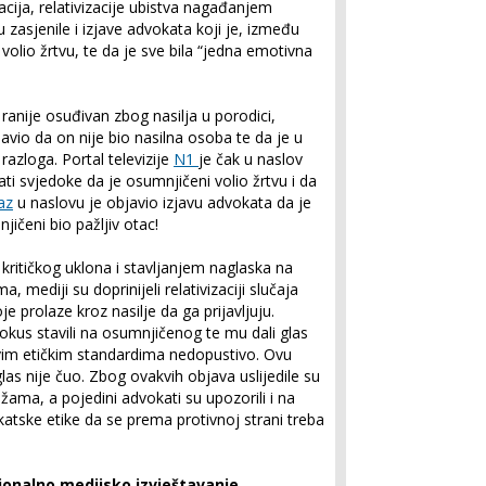
cija, relativizacije ubistva nagađanjem
 zasjenile i izjave advokata koji je, između
volio žrtvu, te da je sve bila “jedna emotivna
 ranije osuđivan zbog nasilja u porodici,
io da on nije bio nasilna osoba te da je u
zloga. Portal televizije
N1
je čak u naslov
ti svjedoke da je osumnjičeni volio žrtvu i da
az
u naslovu je objavio izjavu advokata da je
njičeni bio pažljiv otac!
ritičkog uklona i stavljanjem naglaska na
, mediji su doprinijeli relativizaciji slučaja
je prolaze kroz nasilje da ga prijavljuju.
okus stavili na osumnjičenog te mu dali glas
 svim etičkim standardima nedopustivo. Ovu
 glas nije čuo. Zbog ovakvih objava uslijedile su
ama, a pojedini advokati su upozorili i na
tske etike da se prema protivnoj strani treba
onalno medijsko izvještavanje