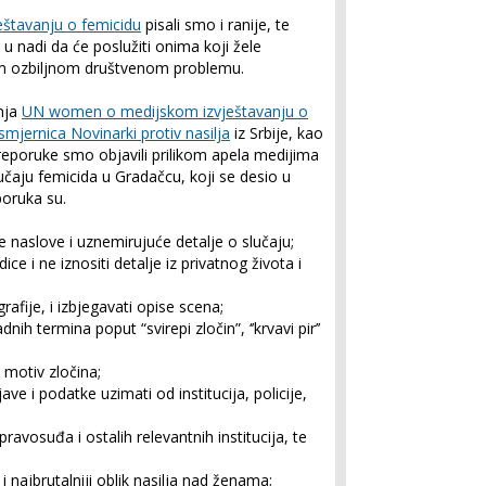
štavanju o femicidu
pisali smo i ranije, te
 nadi da će poslužiti onima koji žele
m ozbiljnom društvenom problemu.
anja
UN women o medijskom izvještavanju o
smjernica Novinarki protiv nasilja
iz Srbije, kao
reporuke smo objavili prilikom apela medijima
učaju femicida u Gradačcu, koji se desio u
oruka su.
ke naslove i uznemirujuće detalje o slučaju;
odice i ne iznositi detalje iz privatnog života i
rafije, i izbjegavati opise scena;
nih termina poput “svirepi zločin”, ‘’krvavi pir’’
i motiv zločina;
jave i podatke uzimati od institucija, policije,
 pravosuđa i ostalih relevantnih institucija, te
i najbrutalniji oblik nasilja nad ženama;