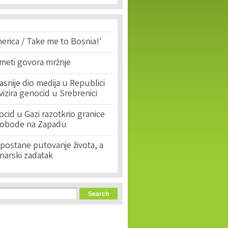
erica / Take me to Bosnia!'
 meti govora mržnje
asnije dio medija u Republici
ivizira genocid u Srebrenici
cid u Gazi razotkrio granice
lobode na Zapadu
postane putovanje života, a
narski zadatak
orm