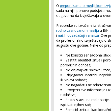
O
preporukama o medijskom izvje
sada na njih ponovo podsjećamo, u
odgovorno da izvještavaju o ovo
Preporuke su izvučene iz istraživ
rodno zasnovanom nasilju
u BiH,
i
naših dosadašnjih analiza
. Ove p
da profesionalno izvještavaju o sl
augustu ove godine. Neke od prep
Ne koristiti senzacionalistič
Zaštititi identitet žrtve i por
porodičnih odnosa;
Ne objavljivati snimke i fotog
Izbjegavati upotrebu nepriklad
ili ‘’krvavi pohod’’;
Ne nagađati i ne relativizirat
Provjeriti sve informacije i iz
tužilaštva;
Fokus staviti na rad policije,
ispitivati njihov rad;
Femicid tretirati kao konačni 