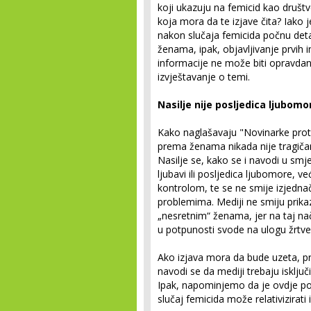
koji ukazuju na femicid kao društ
koja mora da te izjave čita? Iako 
nakon slučaja femicida počnu detal
ženama, ipak, objavljivanje prvih i
informacije ne može biti opravdan
izvještavanje o temi.
Nasilje nije posljedica ljubom
Kako naglašavaju "Novinarke proti
prema ženama nikada nije tragičan
Nasilje se, kako se i navodi u smj
ljubavi ili posljedica ljubomore, ve
kontrolom, te se ne smije izjednač
problemima. Mediji ne smiju prikaz
„nesretnim“ ženama, jer na taj na
u potpunosti svode na ulogu žrtve
Ako izjava mora da bude uzeta, 
navodi se da mediji trebaju isključi
Ipak, napominjemo da je ovdje pot
slučaj femicida može relativizirati 