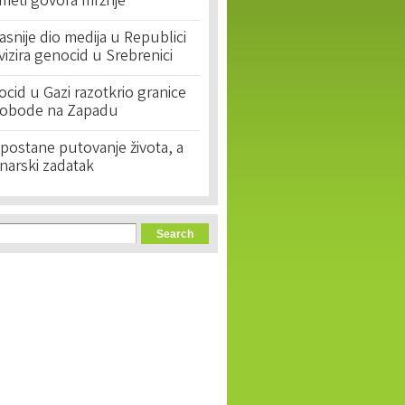
 meti govora mržnje
asnije dio medija u Republici
ivizira genocid u Srebrenici
cid u Gazi razotkrio granice
lobode na Zapadu
postane putovanje života, a
narski zadatak
orm