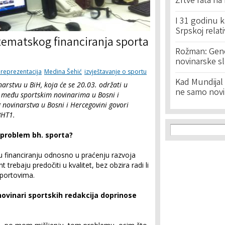
Žrtve rata na
I 31 godinu k
Srpskoj relat
tematskog financiranja sporta
Rožman: Geno
novinarske s
 reprezentacija
Medina Šehić
izvještavanje o sportu
Kad Mundijal 
rstvu u BiH, koja će se 20.03. održati u
ne samo novi
 među sportskim novinarima u Bosni i
 novinarstva u Bosni i Hercegovini govori
 BHT1.
Search f
Search
 problem bh. sporta?
 financiranju odnosno u praćenju razvoja
nt trebaju predočiti u kvalitet, bez obzira radi li
sportovima.
novinari sportskih redakcija doprinose