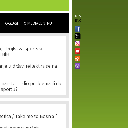
BHS
ENG
OGLASI
O MEDIACENTRU
ć: Trojka za sportsko
u BiH
nje u državi reflektira se na
narstvo – dio problema ili dio
. sportu?
erica / Take me to Bosnia!'