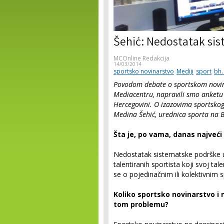
Šehić: Nedostatak sis
MCOnline Redakcija
14/03/2014
sportsko novinarstvo
Mediji
sport
bh.
Povodom debate o sportskom novina
Mediacentru, napravili smo anketu
Hercegovini. O izazovima sportskog
Medina Šehić, urednica sporta na
Šta je, po vama, danas najveći
Nedostatak sistematske podrške u
talentiranih sportista koji svoj tale
se o pojedinačnim ili kolektivnim 
Koliko sportsko novinarstvo i 
tom problemu?