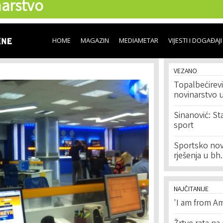
arstvo
Skip to
main
content
HOME
MAGAZIN
MEDIAMETAR
VIJESTI I DOGAĐAJI
VEZANO
Topalbećirevi
novinarstvo 
Sinanović: Sta
sport
Sportsko novi
rješenja u bh
NAJČITANIJE
'I am from Am