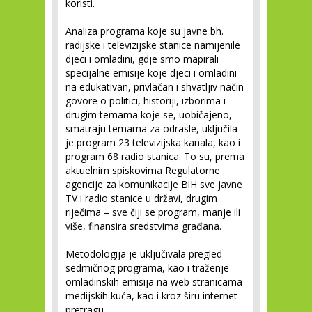
koristi.
Analiza programa koje su javne bh.
radijske i televizijske stanice namijenile
djeci i omladini, gdje smo mapirali
specijalne emisije koje djeci i omladini
na edukativan, privlačan i shvatljiv način
govore o politici, historiji, izborima i
drugim temama koje se, uobičajeno,
smatraju temama za odrasle, uključila
je program 23 televizijska kanala, kao i
program 68 radio stanica. To su, prema
aktuelnim spiskovima Regulatorne
agencije za komunikacije BiH sve javne
TV i radio stanice u državi, drugim
riječima – sve čiji se program, manje ili
više, finansira sredstvima građana.
Metodologija je uključivala pregled
sedmičnog programa, kao i traženje
omladinskih emisija na web stranicama
medijskih kuća, kao i kroz širu internet
pretragu.