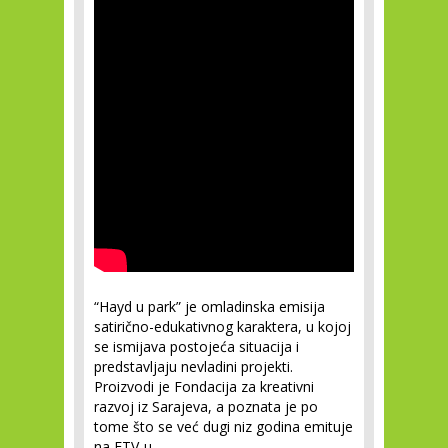
“Hayd u park” je omladinska emisija
satirično-edukativnog karaktera, u kojoj
se ismijava postojeća situacija i
predstavljaju nevladini projekti.
Proizvodi je Fondacija za kreativni
razvoj iz Sarajeva, a poznata je po
tome što se već dugi niz godina emituje
na FTV-u.