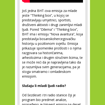
Još jedna BHT-ova emisija za mlade
jeste “Thinking box”, u kojoj se
predstavljaju umjetnici, sportisti,
društveni aktivisti i drugi zanimljivi mladi
ljudi. Pored “Dilema” i “Thinking box”,
BHT ima i emisiju “Nova avantura”, koja
predstavlja bosanskohercegovačku
historiju u pozitivnom svjetlu. Emisija
prikazuje spomenike prošlosti i o njima
razgovara sa historičarima,
arheolozima i drugim stručnim licima, te
se može reći da je napravljena tako da
je razumljiva svim generacijama, pa je
stoga smatramo i omladinskom
emisijom.
Slušaju li mladi ljudi radio?
Od šezdeset i tri radio stanice čiji je
program bio predmet analize,
pronađeno je trinaest emisija na deset