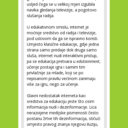
usljed čega se u velikoj mjeri izgubila
navika gledanja televizije, a pogotovo
slušanja radija.
U edukativnom smislu, internet je
moćnije sredstvo od radija i televizije,
pod uslovom da ga se ispravno koristi.
Umjesto klasične edukacije, gdje jedna
strana samo predaje dok druga samo
sluša, internet nudi interaktivni pristup,
pa se edukacija pretvara u
edutainment
,
učenje postaje igra i samim tim
privlačnije za mlade, koji se po
nepisanom pravilu većinom zanimaju
više za igru, nego za učenje.
Glavni nedostatak interneta kao
sredstva za edukaciju jeste što osim
informacija nudi i dezinformacije. Lica
nerazvijene medijske pismenosti često
postanu žrtve tih dezinformacija, stičući
umjesto pravog znanja njegovu iluziju,