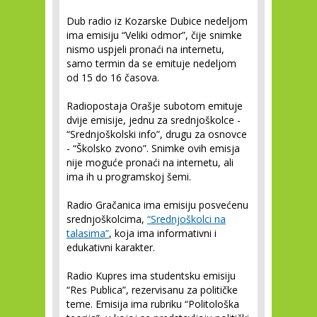
Dub radio iz Kozarske Dubice nedeljom
ima emisiju “Veliki odmor”, čije snimke
nismo uspjeli pronaći na internetu,
samo termin da se emituje nedeljom
od 15 do 16 časova.
Radiopostaja Orašje subotom emituje
dvije emisije, jednu za srednjoškolce -
“Srednjoškolski info”, drugu za osnovce
- “Školsko zvono”. Snimke ovih emisja
nije moguće pronaći na internetu, ali
ima ih u programskoj šemi.
Radio Gračanica ima emisiju posvećenu
srednjoškolcima,
“Srednjoškolci na
talasima”
, koja ima informativni i
edukativni karakter.
Radio Kupres ima studentsku emisiju
“Res Publica”, rezervisanu za političke
teme. Emisija ima rubriku “Politološka