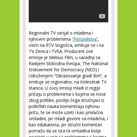
Regionalni TV serijal o mladima i
njihovim problemima
“Perspektiva”
,
osim na RTV Vogošća, emituje se i na
TV Zenica i TVSA. Producent ove
emisije je Mebius Film, u saradnji sa
Radijem Slobodna Evropa, The National
Endowment for Democracy (NED) i
Udruženjem “Obrazovanje gradi BiH”, a
emituje se regionalno, na tridesetak TV
stanica. U ovoj emisiji mladi iz regije
pričaju o problemima s kojima se nose
zbog politike, poslije čega stručnjaci iz
političkih nauka komentiraju njihovu
priču, te se može uzeti i kao privlačna
omladini, jer mladi govore sa mladima, i
kao edukativna, jer stručni komentari
pomažu da se ista ta omladina bolje
osvijesti u vezi sa problemima s kojima