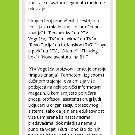
zaostale u svakom segmentu moderne
televizije.
Ukupan broj pronađenih televizijskih
emisija za mlade iznosi osam: “Impuls
znanja” i “Perspektiva” na RTV
Vogošća, “TVSA mladima” na TVSA,
“RevolTucija” na tuzlanskom TV7, “Hayd
u park” na FTV”, “Dileme”, “Thinking
box” i “Nova avantura” na BHT.
RTV Vogošća proizvodi i emituje emisiju
“Impuls znanja”. Formatom, izgledom i
dužinom trajanja, ova emisija više
podsjeća na neki politički informativni
magazin, u kom umjesto političara
pričaju profesori, asistenti i drugi ljudi
uključeni u organizaciju obrazovnog
sistema, tako da je njena edukativnost
više usmjerena ka nastavnicima i
predavačima, dok mladi tu nemaju
puno za vidjeti i čuti - ono što do njih