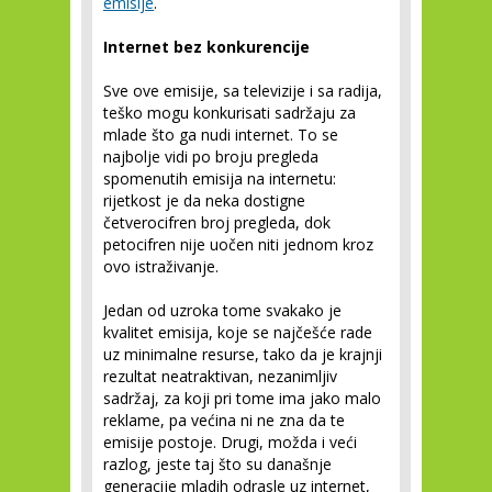
emisije
.
Internet bez konkurencije
Sve ove emisije, sa televizije i sa radija,
teško mogu konkurisati sadržaju za
mlade što ga nudi internet. To se
najbolje vidi po broju pregleda
spomenutih emisija na internetu:
rijetkost je da neka dostigne
četverocifren broj pregleda, dok
petocifren nije uočen niti jednom kroz
ovo istraživanje.
Jedan od uzroka tome svakako je
kvalitet emisija, koje se najčešće rade
uz minimalne resurse, tako da je krajnji
rezultat neatraktivan, nezanimljiv
sadržaj, za koji pri tome ima jako malo
reklame, pa većina ni ne zna da te
emisije postoje. Drugi, možda i veći
razlog, jeste taj što su današnje
generacije mladih odrasle uz internet,