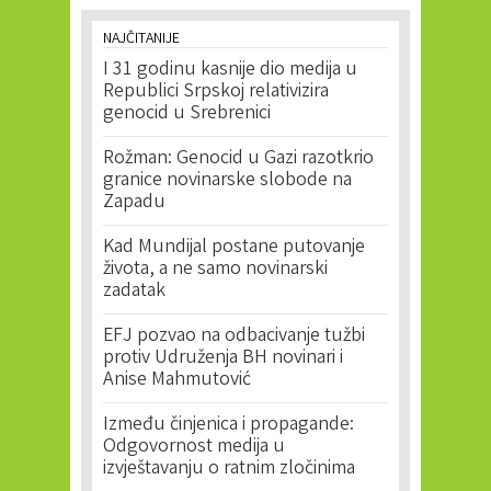
NAJČITANIJE
I 31 godinu kasnije dio medija u
Republici Srpskoj relativizira
genocid u Srebrenici
Rožman: Genocid u Gazi razotkrio
granice novinarske slobode na
Zapadu
Kad Mundijal postane putovanje
života, a ne samo novinarski
zadatak
EFJ pozvao na odbacivanje tužbi
protiv Udruženja BH novinari i
Anise Mahmutović
Između činjenica i propagande:
Odgovornost medija u
izvještavanju o ratnim zločinima