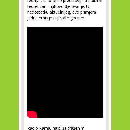
teorija”, u kojoj se predstavljaju politički
teoretičari i njihovo djelovanje. U
nedostatku aktuelnijeg, evo primjera
jedne emisije iz prošle godine:
Radio Rama, najbliže traženim