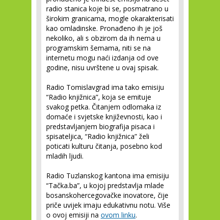
radio stanica koje bi se, posmatrano u
širokim granicama, mogle okarakterisati
kao omladinske. Pronađeno ih je još
nekoliko, ali s obzirom da ih nema u
programskim šemama, niti se na
internetu mogu naći izdanja od ove
godine, nisu uvrštene u ovaj spisak.
Radio Tomislavgrad ima tako emisiju
“Radio knjižnica”, koja se emituje
svakog petka. Čitanjem odlomaka iz
domaće i svjetske književnosti, kao i
predstavljanjem biografija pisaca i
spisateljica, “Radio knjižnica” želi
poticati kulturu čitanja, posebno kod
mladih ljudi.
Radio Tuzlanskog kantona ima emisiju
“Tačka.ba”, u kojoj predstavlja mlade
bosanskohercegovačke inovatore, čije
priče uvijek imaju edukativnu notu. Više
o ovoj emisiji na
ovom linku
.