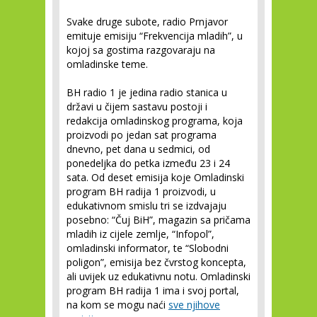
Svake druge subote, radio Prnjavor
emituje emisiju “Frekvencija mladih”, u
kojoj sa gostima razgovaraju na
omladinske teme.
BH radio 1 je jedina radio stanica u
državi u čijem sastavu postoji i
redakcija omladinskog programa, koja
proizvodi po jedan sat programa
dnevno, pet dana u sedmici, od
ponedeljka do petka između 23 i 24
sata. Od deset emisija koje Omladinski
program BH radija 1 proizvodi, u
edukativnom smislu tri se izdvajaju
posebno: “Čuj BiH”, magazin sa pričama
mladih iz cijele zemlje, “Infopol”,
omladinski informator, te “Slobodni
poligon”, emisija bez čvrstog koncepta,
ali uvijek uz edukativnu notu. Omladinski
program BH radija 1 ima i svoj portal,
na kom se mogu naći
sve njihove