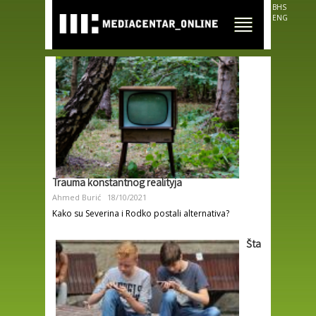
Skip to
BHS
main
ENG
content
Trauma konstantnog realityja
Ahmed Burić
18/10/2021
Kako su Severina i Rodko postali alternativa?
Šta