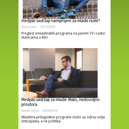
medijski sadržaji namijenjeni za mlade nude?
Boris Lalić
15/12/2020
Pregled omladinskih programa na javnim TV i radio
stanicama u BiH.
Medijski sadržaji za mlade: Malo, nedovoljno
prostora
Anida Sokol
18/06/2019
Mladima prilagođeni programi često su odraz volje
entuzijasta, a ne politika.