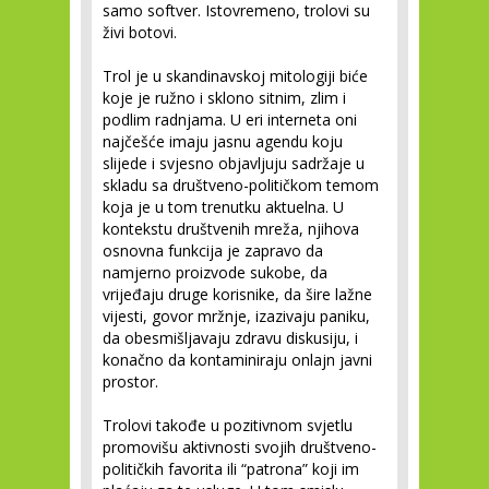
samo softver. Istovremeno, trolovi su
živi botovi.
Trol je u skandinavskoj mitologiji biće
koje je ružno i sklono sitnim, zlim i
podlim radnjama. U eri interneta oni
najčešće imaju jasnu agendu koju
slijede i svjesno objavljuju sadržaje u
skladu sa društveno-političkom temom
koja je u tom trenutku aktuelna. U
kontekstu društvenih mreža, njihova
osnovna funkcija je zapravo da
namjerno proizvode sukobe, da
vrijeđaju druge korisnike, da šire lažne
vijesti, govor mržnje, izazivaju paniku,
da obesmišljavaju zdravu diskusiju, i
konačno da kontaminiraju onlajn javni
prostor.
Trolovi takođe u pozitivnom svjetlu
promovišu aktivnosti svojih društveno-
političkih favorita ili “patrona” koji im