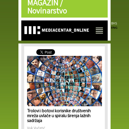
MAGAZIN /
Skip to
main
Novinarstvo
content
BHS
ENG
Trolovi i botovi korisnike društvenih
mreža uvlače u spiralu širenja lažnih
sadržaja
Vuk Vučetić