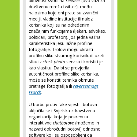
aktivnost svodi na
retweet
(ovo važi za
društvenu mrežu twitter), među
nalozima koje oni prate su zvanični
mediji, vladine institucije ili nalozi
korisnika koji su na određenim
značajnim funkcijama (ljekari, advokati,
političari, profesori). Još jedna važna
karakteristika jesu lažne profilne
fotografije. Trolovi mogu ukrasti
profilnu sliku stvarnog korisnikaili uzeti
sliku iz
stock photo
servisa i koristiti je
kao vlastitu. Da bi se provjerila
autentičnost profilne slike korisnika,
može se koristiti tehnika obrnute
pretrage fotografija ili
reverseimage
search
.
U borbu protiv fake vijesti i botova
uključila se i Svjetska zdravstvena
organizacija koja je pokrenula
interaktivne
chatbotove
(možemo ih
nazvati dobroćudni botovi) odnosno
softvere koji su osposobljeni da