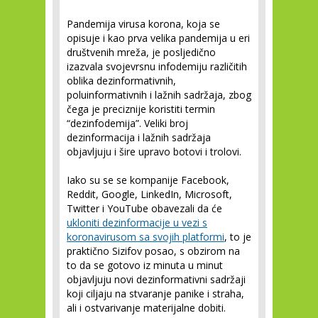
Pandemija virusa korona, koja se
opisuje i kao prva velika pandemija u eri
društvenih mreža, je posljedično
izazvala svojevrsnu infodemiju različitih
oblika dezinformativnih,
poluinformativnih i lažnih sadržaja, zbog
čega je preciznije koristiti termin
“dezinfodemija”. Veliki broj
dezinformacija i lažnih sadržaja
objavljuju i šire upravo botovi i trolovi.
Iako su se se kompanije Facebook,
Reddit, Google, LinkedIn, Microsoft,
Twitter i YouTube obavezali da će
ukloniti dezinformacije u vezi s
koronavirusom sa svojih platformi
, to je
praktično Sizifov posao, s obzirom na
to da se gotovo iz minuta u minut
objavljuju novi dezinformativni sadržaji
koji ciljaju na stvaranje panike i straha,
ali i ostvarivanje materijalne dobiti.