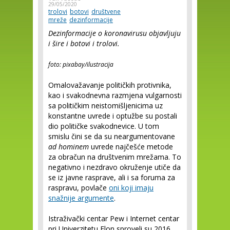
29/05/2020
trolovi
botovi
društvene
mreže
dezinformacije
Dezinformacije o koronavirusu objavljuju
i šire i botovi i trolovi.
foto: pixabay/ilustracija
Omalovažavanje političkih protivnika,
kao i svakodnevna razmjena vulgarnosti
sa političkim neistomišljenicima uz
konstantne uvrede i optužbe su postali
dio političke svakodnevice. U tom
smislu čini se da su neargumentovane
ad hominem
uvrede najčešće metode
za obračun na društvenim mrežama. To
negativno i nezdravo okruženje utiče da
se iz javne rasprave, ali i sa foruma za
raspravu, povlače
oni koji imaju
snažnije argumente
.
Istraživački centar Pew i Internet centar
pri Univerzitetu Elon sproveli su 2016.