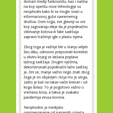
domaći mediji funkcionišu, kao i načina
na koji operišu nove tehnologije su
neophodni kako bi se moglo snaći u
informacionoj gužvi savremenog
društva. Osim toga, sve glasniji su oni
koji zagovaraju ideje da je pojedinačno
otkrivanje botova ili fake sadržaja
zapravo traženje igle u plastu sijena.
Zbog toga je važnije biti u stanju vidjeti
širu sliku, odnosno prepoznati kontekst
u okviru kojeg se dešava poplava
lažnog sadržaja. Drugim riječima,
dekonstruisati pojedinačni lažni sadržaj
je, čini se, manje važno nego znati zbog
čega je on objavljen i koja mu je uloga,
zašto je baš na takav način kreiran i od
koga dolazi. To je pogotovo važno u
vremenu kriza, a takva je svakako
pandemija virusa korona.
Neophodno je medijsko
opismenjavanje od najranijih uzrasta,