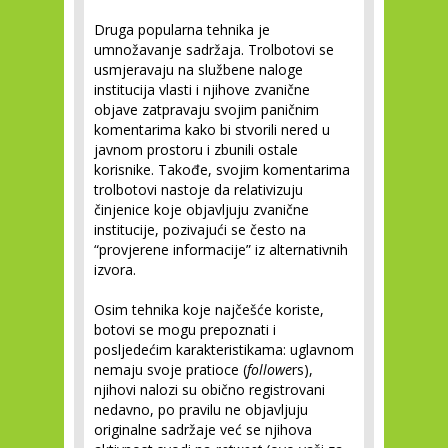
Druga popularna tehnika je
umnožavanje sadržaja. Trolbotovi se
usmjeravaju na službene naloge
institucija vlasti i njihove zvanične
objave zatpravaju svojim paničnim
komentarima kako bi stvorili nered u
javnom prostoru i zbunili ostale
korisnike. Takođe, svojim komentarima
trolbotovi nastoje da relativizuju
činjenice koje objavljuju zvanične
institucije, pozivajući se često na
“provjerene informacije” iz alternativnih
izvora.
Osim tehnika koje najčešće koriste,
botovi se mogu prepoznati i
posljedećim karakteristikama: uglavnom
nemaju svoje pratioce (
followe
rs),
njihovi nalozi su obično registrovani
nedavno, po pravilu ne objavljuju
originalne sadržaje već se njihova