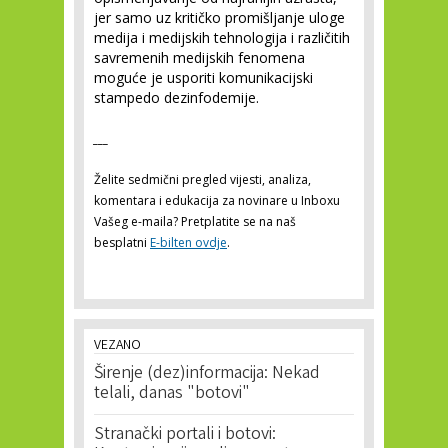
jer samo uz kritičko promišljanje uloge
medija i medijskih tehnologija i različitih
savremenih medijskih fenomena
moguće je usporiti komunikacijski
stampedo dezinfodemije.
___
Želite sedmični pregled vijesti, analiza,
komentara i edukacija za novinare u Inboxu
Vašeg e-maila? Pretplatite se na naš
besplatni
E-bilten ovdje
.
VEZANO
Širenje (dez)informacija: Nekad
telali, danas "botovi"
Stranački portali i botovi: