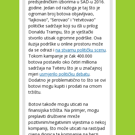
predsjedničkim izborima u SAD-u 2016.
godine. Jedan od razloga je taj što je
ogroman broj botova objavljivao,
“lajkovao”, “šerovao” i “retvitovao”
političke sadržaje koji su išli u prilog
Donaldu Trampu, što je vještački
stvorilo utisak ogromne podrške. Ova
iluzija podrške u online prostoru može
da se odrazi i
na stvarnu političku scenu
.
Tokom kampanje je čak 400.000
botova postavilo oko četiri milliona
sadržaja na Tviteru što je u značajnoj
mjeri
usmjerilo političku debatu
.
Dodatno je problematično to što se ovi
botovi mogu kupiti i prodati na crnom
tržištu.
Botovi takođe mogu uticati na
finansijska tržišta. Na primjer, mogu
preplaviti društvene mreže
pozitivnim/negativnim vijestima o nekoj
kompaniji, što može uticati na rast/pad
cijena dionica te kompanije na berzi.