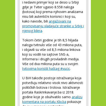
i nedavni primjer koji se desio u Srbiji
gdje je Tviter ugasio 8.558 naloga
(botova) koji prema njihovim analizama
nisu bili autentični korisnici i koji su,
kako navode, bili
angažovani na
promovisanju vladajuće stranke u Srbiji i
njenog lidera
.
Tokom četiri godine je tih 8,5 hiljada
naloga tvitnulo više od 43 miliona puta,
i objavili su više od 8,5 miliona linkova
koji su vodili na sajtove SNS-a,
Informera i drugih provladinih medija.
Više od dva miliona puta su u svojim
tvitovima koristili haštag #vucic
.
U BiH takođe postoje istraživanja koja
potvrđuju relativno visok nivo aktivnosti
političkih botova i trolova. Istraživanje
portala Raskrinkavanje.ba iz 2018.
godine koje je obuhvatilo samo
analizu
komentara na portalu Klix.ba
pokazuje