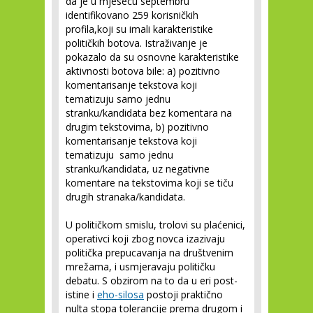
da je u mjesecu septembru
identifikovano 259 korisničkih
profila,koji su imali karakteristike
političkih botova. Istraživanje je
pokazalo da su osnovne karakteristike
aktivnosti botova bile: a) pozitivno
komentarisanje tekstova koji
tematizuju samo jednu
stranku/kandidata bez komentara na
drugim tekstovima, b) pozitivno
komentarisanje tekstova koji
tematizuju samo jednu
stranku/kandidata, uz negativne
komentare na tekstovima koji se tiču
drugih stranaka/kandidata.
U političkom smislu, trolovi su plaćenici,
operativci koji zbog novca izazivaju
politička prepucavanja na društvenim
mrežama, i usmjeravaju političku
debatu. S obzirom na to da u eri post-
istine i
eho-silosa
postoji praktično
nulta stopa tolerancije prema drugom i