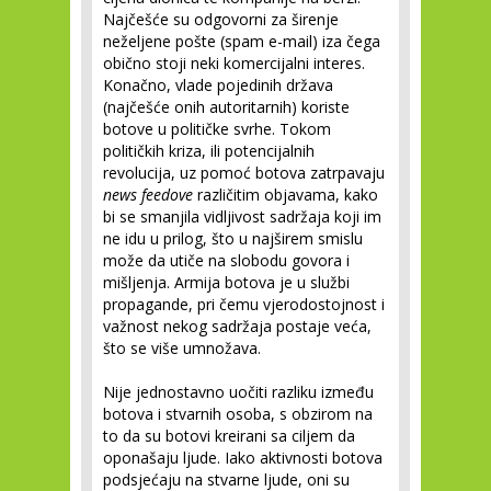
Najčešće su odgovorni za širenje
neželjene pošte (spam e-mail) iza čega
obično stoji neki komercijalni interes.
Konačno, vlade pojedinih država
(najčešće onih autoritarnih) koriste
botove u političke svrhe. Tokom
političkih kriza, ili potencijalnih
revolucija, uz pomoć botova zatrpavaju
news feedove
različitim objavama, kako
bi se smanjila vidljivost sadržaja koji im
ne idu u prilog, što u najširem smislu
može da utiče na slobodu govora i
mišljenja. Armija botova je u službi
propagande, pri čemu vjerodostojnost i
važnost nekog sadržaja postaje veća,
što se više umnožava.
Nije jednostavno uočiti razliku između
botova i stvarnih osoba, s obzirom na
to da su botovi kreirani sa ciljem da
oponašaju ljude. Iako aktivnosti botova
podsjećaju na stvarne ljude, oni su