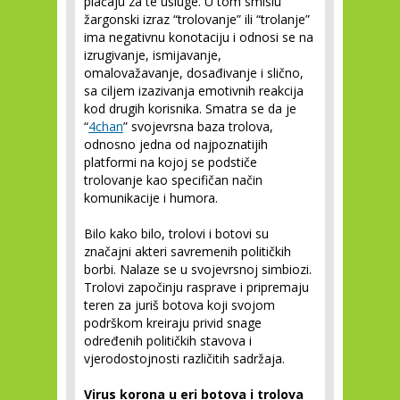
plaćaju za te usluge. U tom smislu
žargonski izraz “trolovanje” ili “trolanje”
ima negativnu konotaciju i odnosi se na
izrugivanje, ismijavanje,
omalovažavanje, dosađivanje i slično,
sa ciljem izazivanja emotivnih reakcija
kod drugih korisnika. Smatra se da je
“
4chan
” svojevrsna baza trolova,
odnosno jedna od najpoznatijih
platformi na kojoj se podstiče
trolovanje kao specifičan način
komunikacije i humora.
Bilo kako bilo, trolovi i botovi su
značajni akteri savremenih političkih
borbi. Nalaze se u svojevrsnoj simbiozi.
Trolovi započinju rasprave i pripremaju
teren za juriš botova koji svojom
podrškom kreiraju privid snage
određenih političkih stavova i
vjerodostojnosti različitih sadržaja.
Virus korona u eri botova i trolova