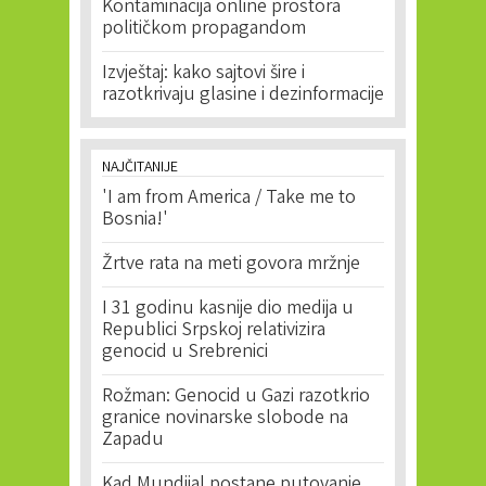
Kontaminacija online prostora
političkom propagandom
Izvještaj: kako sajtovi šire i
razotkrivaju glasine i dezinformacije
NAJČITANIJE
'I am from America / Take me to
Bosnia!'
Žrtve rata na meti govora mržnje
I 31 godinu kasnije dio medija u
Republici Srpskoj relativizira
genocid u Srebrenici
Rožman: Genocid u Gazi razotkrio
granice novinarske slobode na
Zapadu
Kad Mundijal postane putovanje