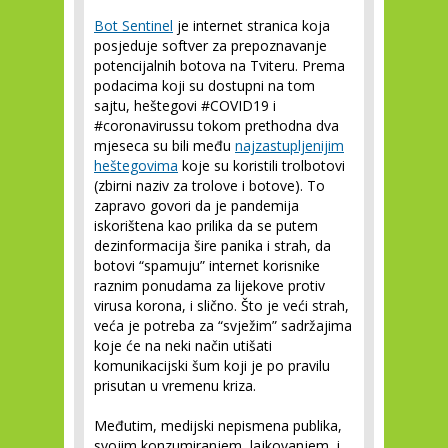
Bot Sentinel
je internet stranica koja
posjeduje softver za prepoznavanje
potencijalnih botova na Tviteru. Prema
podacima koji su dostupni na tom
sajtu, heštegovi #COVID19 i
#coronavirussu tokom prethodna dva
mjeseca su bili među
najzastupljenijim
heštegovima
koje su koristili trolbotovi
(zbirni naziv za trolove i botove). To
zapravo govori da je pandemija
iskorištena kao prilika da se putem
dezinformacija šire panika i strah, da
botovi “spamuju” internet korisnike
raznim ponudama za lijekove protiv
virusa korona, i slično. Što je veći strah,
veća je potreba za “svježim” sadržajima
koje će na neki način utišati
komunikacijski šum koji je po pravilu
prisutan u vremenu kriza.
Međutim, medijski nepismena publika,
svojim konzumiranjem, lajkovanjem, i