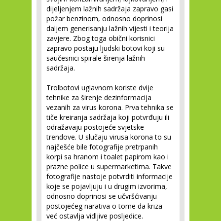
dijeljenjem lažnih sadržaja zapravo gasi
požar benzinom, odnosno doprinosi
daljem generisanju lažnih vijesti i teorija
zavjere. Zbog toga obični korisnici
zapravo postaju ljudski botovi koji su
saučesnici spirale širenja lažnih
sadržaja.
Trolbotovi uglavnom koriste dvije
tehnike za širenje dezinformacija
vezanih za virus korona. Prva tehnika se
tiče kreiranja sadržaja koji potvrđuju ili
odražavaju postojeće svjetske
trendove. U slučaju virusa korona to su
najčešće bile fotografije pretrpanih
korpi sa hranom i toalet papirom kao i
prazne police u supermarketima. Takve
fotografije nastoje potvrditi informacije
koje se pojavljuju i u drugim izvorima,
odnosno doprinosi se učvršćivanju
postojećeg narativa o tome da kriza
već ostavlja vidljive posljedice.