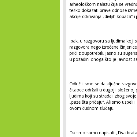
arheološkom nalazu čija se vredno
teško dokazati prave odnose izme
akcije otkrivanja „divljih kopača“
Ipak, u razgovoru sa ljudima koji s
razgovora nego izrečene činjenice.
priči zloupotrebili, jasno su sugeri
u pozadini onoga što je javnost sa
Odlučili smo se da ključne razgo
čitaoce održali u dugoj i složeno
ljudima koji su stradali zbog svoje
„paze šta pričaju“. Ali smo uspeli
ovom čudnom slučaju.
Da smo samo napisali: „Dva brata, 