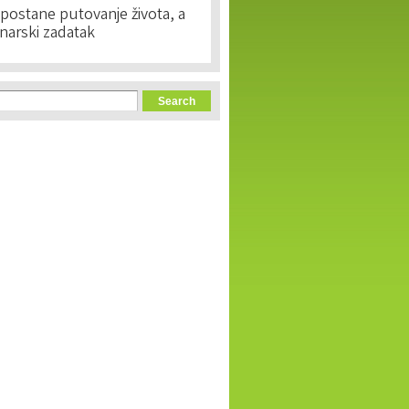
postane putovanje života, a
narski zadatak
orm