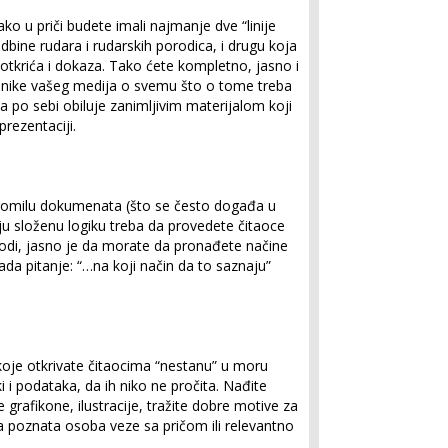
ko u priči budete imali najmanje dve “linije
udbine rudara i rudarskih porodica, i drugu koja
 otkrića i dokaza. Tako ćete kompletno, jasno i
risnike vašeg medija o svemu što o tome treba
po sebi obiluje zanimljivim materijalom koji
prezentaciji.
omilu dokumenata (što se često događa u
ju složenu logiku treba da provedete čitaoce
 modi, jasno je da morate da pronađete načine
ada pitanje: “…na koji način da to saznaju”
 koje otkrivate čitaocima “nestanu” u moru
i i podataka, da ih niko ne pročita. Nađite
 grafikone, ilustracije, tražite dobre motive za
eka poznata osoba veze sa pričom ili relevantno