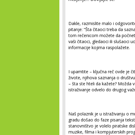
Dakle, razmislite malo i odgovorit
pitanje: “Šta čitaoci treba da sazna
tom rečenicom možete da počnete 
vaši čitaoci, gledaoci ili slušaoci u
informacije kojima raspolažete.
I upamtite – ključna reč ovde je či
živote, njihova saznanja o društvu
– šta ste hteli da kažete? Možda va
istraživanje odvelo do drugog važn
Naš polaznik je u istraživanju o mu
gradu došao do faze pisanja tekst
stanovništvo je volelo piratske dis
muzike, filma i kompjuterskih pr