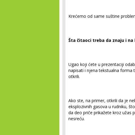
Krećemo od same suštine proble
Šta čitaoci treba da znaju i na
Ugao koji ćete u prezentaciji odabr
napisati i njena tekstualna forma 
otkrili.
Ako ste, na primer, otkrili da je 
eksplozivnih gasova u rudniku, što 
da deo priče prikažete kroz užas po
nesreću.