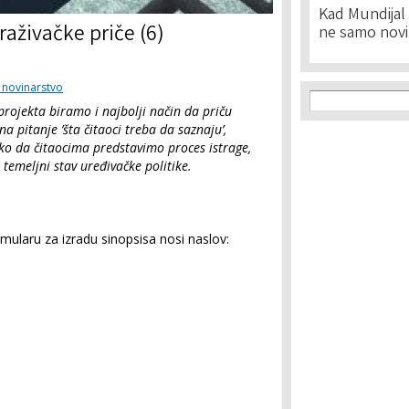
Kad Mundijal 
raživačke priče (6)
ne samo novi
o novinarstvo
Search f
Search
 projekta biramo i najbolji način da priču
 pitanje ’šta čitaoci treba da saznaju’,
kako da čitaocima predstavimo proces istrage,
 temeljni stav uređivačke politike.
ularu za izradu sinopsisa nosi naslov: