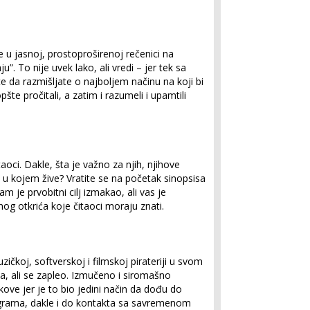
e u jasnoj, prostoproširenoj rečenici na
ju”. To nije uvek lako, ali vredi – jer tek sa
da razmišljate o najboljem načinu na koji bi
opšte pročitali, a zatim i razumeli i upamtili
taoci. Dakle, šta je važno za njih, njihove
 u kojem žive? Vratite se na početak sinopsisa
m je prvobitni cilj izmakao, ali vas je
og otkrića koje čitaoci moraju znati.
zičkoj, softverskoj i filmskoj pirateriji u svom
a, ali se zapleo. Izmučeno i siromašno
kove jer je to bio jedini način da dođu do
ograma, dakle i do kontakta sa savremenom