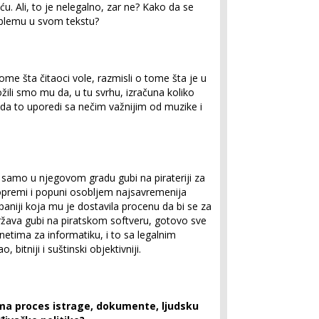
. Ali, to je nelegalno, zar ne? Kako da se
blemu u svom tekstu?
me šta čitaoci vole, razmisli o tome šta je u
ožili smo mu da, u tu svrhu, izračuna koliko
a da to uporedi sa nečim važnijim od muzike i
e samo u njegovom gradu gubi na pirateriji za
opremi i popuni osobljem najsavremenija
aniji koja mu je dostavila procenu da bi se za
ržava gubi na piratskom softveru, gotovo sve
etima za informatiku, i to sa legalnim
 bitniji i suštinski objektivniji.
ima proces istrage, dokumente, ljudsku