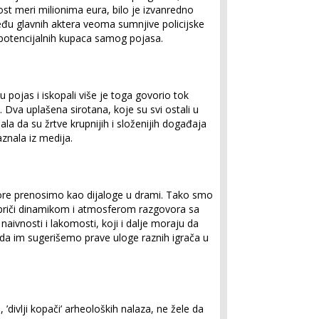
st meri milionima eura, bilo je izvanredno
đu glavnih aktera veoma sumnjive policijske
 i potencijalnih kupaca samog pojasa.
u pojas i iskopali više je toga govorio tok
 Dva uplašena sirotana, koje su svi ostali u
sala da su žrtve krupnijih i složenijih događaja
znala iz medija.
vore prenosimo kao dijaloge u drami. Tako smo
j priči dinamikom i atmosferom razgovora sa
 naivnosti i lakomosti, koji i dalje moraju da
 i da im sugerišemo prave uloge raznih igrača u
’divlji kopači’ arheoloških nalaza, ne žele da