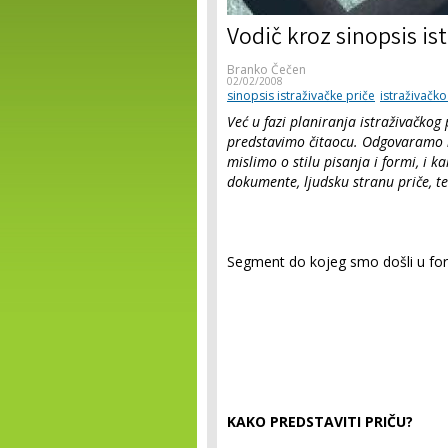
Vodič kroz sinopsis ist
Branko Čečen
02/02/2008
sinopsis istraživačke priče
istraživačk
Već u fazi planiranja istraživačkog
predstavimo čitaocu. Odgovaramo na
mislimo o stilu pisanja i formi, i 
dokumente, ljudsku stranu priče, te
Segment do kojeg smo došli u form
KAKO PREDSTAVITI PRIČU?