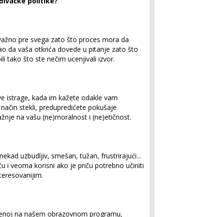
đivačke politike?
 važno pre svega zato što proces mora da
ao da vaša otkrića dovede u pitanje zato što
li tako što ste nečim ucenjivali izvor.
ve istrage, kada im kažete odakle vam
ih način stekli, predupredićete pokušaje
 pažnje na vašu (ne)moralnost i (ne)etičnost.
ekad uzbudljiv, smešan, tužan, frustrirajući...
ču i veoma korisni ako je priču potrebno učiniti
nteresovanijim.
ađenoj na našem obrazovnom programu,