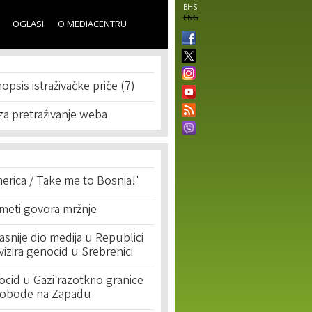
BHS
ENG
OGLASI
O MEDIACENTRU
opsis istraživačke priče (7)
 za pretraživanje weba
erica / Take me to Bosnia!'
 meti govora mržnje
asnije dio medija u Republici
ivizira genocid u Srebrenici
cid u Gazi razotkrio granice
lobode na Zapadu