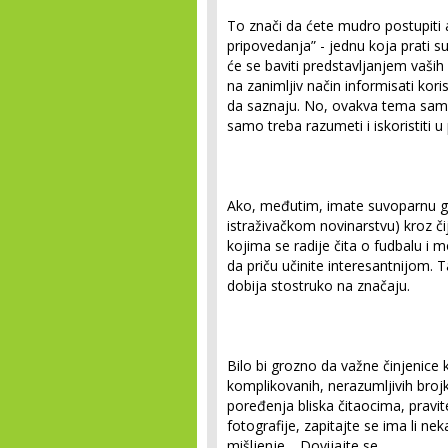
To znači da ćete mudro postupiti a
pripovedanja” - jednu koja prati s
će se baviti predstavljanjem vaših
na zanimljiv način informisati ko
da saznaju. No, ovakva tema sama 
samo treba razumeti i iskoristiti u 
Ako, međutim, imate suvoparnu g
istraživačkom novinarstvu) kroz či
kojima se radije čita o fudbalu i
da priču učinite interesantnijom. T
dobija stostruko na značaju.
Bilo bi grozno da važne činjenice
komplikovanih, nerazumljivih brojk
poređenja bliska čitaocima, pravite
fotografije, zapitajte se ima li n
mišljenje… Dovijajte se.