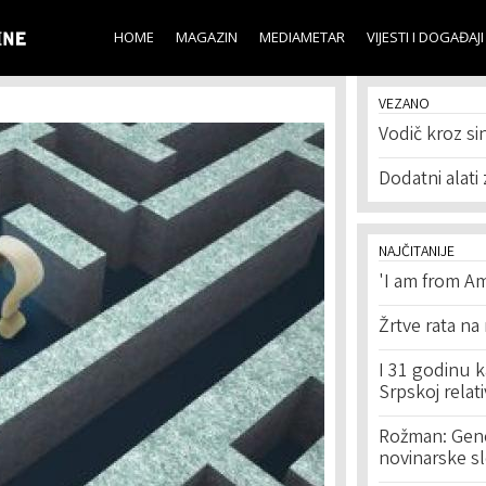
Skip to
main
HOME
MAGAZIN
MEDIAMETAR
VIJESTI I DOGAĐAJI
content
VEZANO
Vodič kroz sin
Dodatni alati
NAJČITANIJE
'I am from Am
Žrtve rata na
I 31 godinu k
Srpskoj relat
Rožman: Geno
novinarske s