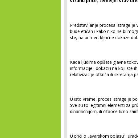
stranu priče, temeljni stav ure
Predstavljanje procesa istrage je
bude etičan i kako niko ne bi mog
ste, na primer, ključne dokaze dobi
Kada ljudima opišete glavne toko
informacije i dokazi i na koji ste 
relativizacije otkrića ili skretanja
U isto vreme, proces istrage je pon
Sve su to legitimni elementi za pri
dinamičnijom, ili čitaoce lično zai
U priči o „avarskom pojasu“, ur