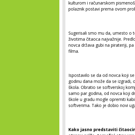
kulturom i računarskom pismenošću
polaznik postavi prema ovom pro
Sugerisali smo mu da, umesto o to
životima čitaoca najvažnije. Predl
novca država gubi na pirateriji, p
filma.
Ispostavilo se da od novca koji s
godinu dana može da se izgradi, 
škola. Obratio se softverskoj komp
samo par godina, od novca koji d
škole u gradu mogle opremiti kabin
softverima. Tako je dobio novi ugao,
Kako jasno predstaviti čitaoc