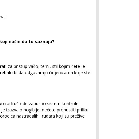
ma:
 koji način da to saznaju?
ati za pristup vašoj temi, stil kojim ćete je
trebalo bi da odgovaraju činjenicama koje ste
neko radi uštede zapustio sistem kontrole
je izazvalo pogibije, nećete propustiti priliku
rodica nastradalih i rudara koji su preživeli