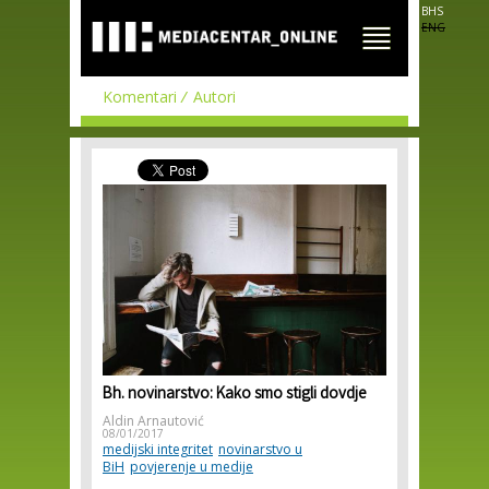
Skip to
BHS
main
ENG
content
Komentari
Autori
Bh. novinarstvo: Kako smo stigli dovdje
Aldin Arnautović
08/01/2017
medijski integritet
novinarstvo u
BiH
povjerenje u medije