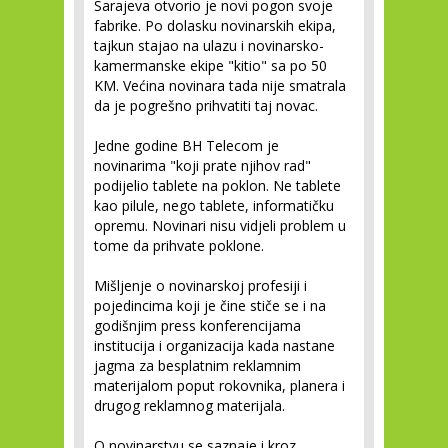
Sarajeva otvorio je novi pogon svoje
fabrike. Po dolasku novinarskih ekipa,
tajkun stajao na ulazu i novinarsko-
kamermanske ekipe "kitio" sa po 50
KM. Većina novinara tada nije smatrala
da je pogrešno prihvatiti taj novac.
Jedne godine BH Telecom je
novinarima "koji prate njihov rad"
podijelio tablete na poklon. Ne tablete
kao pilule, nego tablete, informatičku
opremu. Novinari nisu vidjeli problem u
tome da prihvate poklone.
Mišljenje o novinarskoj profesiji i
pojedincima koji je čine stiče se i na
godišnjim press konferencijama
institucija i organizacija kada nastane
jagma za besplatnim reklamnim
materijalom poput rokovnika, planera i
drugog reklamnog materijala.
O novinarstvu se saznaje i kroz