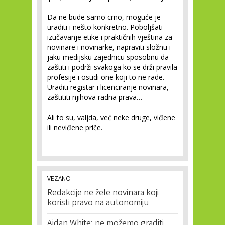
Da ne bude samo crno, moguće je
uraditi i nešto konkretno. Poboljšati
izučavanje etike i praktičnih vještina za
novinare i novinarke, napraviti složnu i
jaku medijsku zajednicu sposobnu da
zaštiti i podrži svakoga ko se drži pravila
profesije i osudi one koji to ne rade.
Uraditi registar i licenciranje novinara,
zaštititi njihova radna prava…
Ali to su, valjda, već neke druge, viđene
ili neviđene priče.
VEZANO
Redakcije ne žele novinara koji
koristi pravo na autonomiju
Aidan White: ne možemo graditi