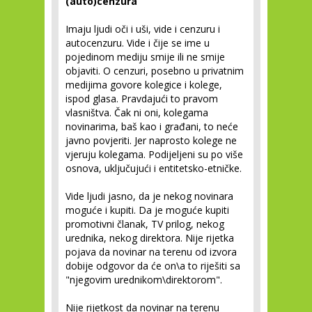
(auto)cenzura
Imaju ljudi oči i uši, vide i cenzuru i
autocenzuru. Vide i čije se ime u
pojedinom mediju smije ili ne smije
objaviti. O cenzuri, posebno u privatnim
medijima govore kolegice i kolege,
ispod glasa. Pravdajući to pravom
vlasništva. Čak ni oni, kolegama
novinarima, baš kao i građani, to neće
javno povjeriti. Jer naprosto kolege ne
vjeruju kolegama. Podijeljeni su po više
osnova, uključujući i entitetsko-etničke.
Vide ljudi jasno, da je nekog novinara
moguće i kupiti. Da je moguće kupiti
promotivni članak, TV prilog, nekog
urednika, nekog direktora. Nije rijetka
pojava da novinar na terenu od izvora
dobije odgovor da će on\a to riješiti sa
"njegovim urednikom\direktorom".
Nije rijetkost da novinar na terenu