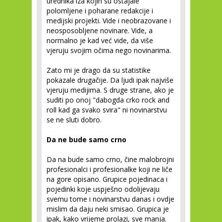
urednika iza kojih su ostajale
polomljene i poharane redakcije i
medijski projekti. Vide i neobrazovane i
neosposobljene novinare. Vide, a
normalno je kad već vide, da više
vjeruju svojim očima nego novinarima.
Zato mi je drago da su statistike
pokazale drugačije. Da ljudi ipak najviše
vjeruju medijima. S druge strane, ako je
suditi po onoj "dabogda crko rock and
roll kad ga svako svira" ni novinarstvu
se ne sluti dobro.
Da ne bude samo crno
Da na bude samo crno, čine malobrojni
profesionalci i profesionalke koji ne liče
na gore opisano. Grupice pojedinaca i
pojedinki koje uspješno odolijevaju
svemu tome i novinarstvu danas i ovdje
mislim da daju neki smisao. Grupica je
ipak, kako vrijeme prolazi, sve manja.