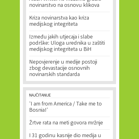
novinarstvo na osnovu klikova
Kriza novinarstva kao kriza
medijskog integriteta
Između jakih utjecaja i slabe
podrške: Uloga urednika u zaštiti
medijskog integriteta u BiH
Nepovjerenje u medije postoji
zbog devastacije osnovnih
novinarskih standarda
NAJČITANIJE
'I am from America / Take me to
Bosnia!'
Žrtve rata na meti govora mržnje
I 31 godinu kasnije dio medija u