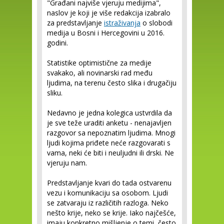
"Građani najviše vjeruju medijima",
naslov je koji je više redakcija izabralo
za predstavljanje
istraživanja
o slobodi
medija u Bosni i Hercegovini u 2016.
godini.
Statistike optimistične za medije
svakako, ali novinarski rad među
ljudima, na terenu često slika i drugačiju
sliku.
Nedavno je jedna kolegica ustvrdila da
je sve teže uraditi anketu - nenajavljen
razgovor sa nepoznatim ljudima. Mnogi
ljudi kojima priđete neće razgovarati s
vama, neki će biti i neuljudni ili drski. Ne
vjeruju nam.
Predstavljanje kvari do tada ostvarenu
vezu i komunikaciju sa osobom. Ljudi
se zatvaraju iz različitih razloga. Neko
nešto krije, neko se krije. Iako najčešće,
imaju konkretno mišljenje o temi, često