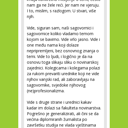
nam ga ne žele reći. Jer nam ne vjeruju.
I to, mislim, s razlogom. U stvari, više
njih.
Vide, siguran sam, naši sagovornici i
sagovornice koliko vladamo temom
kojom se bavimo. Vide vrlo jasno. Vide i
one među nama koji dolaze
nepripremljeni, bez osnovnog znanja o
temi. Vide to ljudi, i logično je da na
osnovu toga slikaju sliku o novinarskoj
zajednici. Kolegicama i kolegama polazi
za rukom prevariti urednike koji ne vide
njihov vanjski rad, ali zaboravljaju na
sagovornike, svjedoke njihovog
(ne)profesionalizma.
Vide s druge strane i urednici kakav
kadar im dolazi sa fakulteta novinarstva.
Pogrešno je generalizirati, ali čini se da
većina diplomiranih žurnalista po
završetku studija ne vlada vještinama