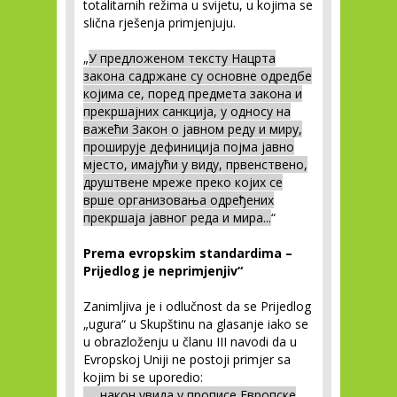
totalitarnih režima u svijetu, u kojima se
slična rješenja primjenjuju.
„
У предложеном тексту Нацрта
закона садржане су основне одредбе
којима се, поред предмета закона и
прекршајних санкција, у односу на
важећи Закон о јавном реду и миру,
проширује дефиниција појма јавно
мјесто, имајући у виду, првенствено,
друштвене мреже преко којих се
врше организовања одређених
прекршаја јавног реда и мира...
“
Prema evropskim standardima –
Prijedlog je neprimjenjiv“
Zanimljiva je i odlučnost da se Prijedlog
„ugura“ u Skupštinu na glasanje iako se
u obrazloženju u članu III navodi da u
Evropskoj Uniji ne postoji primjer sa
kojim bi se uporedio:
„... након увида у прописе Европске