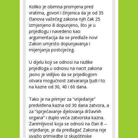
Koliko je obimna promjena pred
vratima, govori i činjenica da je od 35
članova važečeg zakona njih čak 25
izmjenjeno ili dopunjeno, što je u
prijedlogu i navedeno kao
argumentacija da se predlaže novi
Zakon umjesto dopunjavanja i
mijenjanja postojećeg.
U dijelu koji se odnosi na razlike
prijedloga u odnosu na nacrt zakona
jasno je vidljivo da se prijedlogom
otvara mogućnost zatvaranja ljudi i to
na kazne od 30, 40 i 60 dana.
Tako je na primjer za “vrijeđanje”
predviđena kazna od 30 dana zatvora, a
za “sprječavanje djelovanja državnih
organa” i duplo veća zatvorska kazna.
Zanimljivost koja se odnosi na član 8 –
vrijeđanje, je da predlagač Zakona nije
uvažio primjedbe iz skupštinske