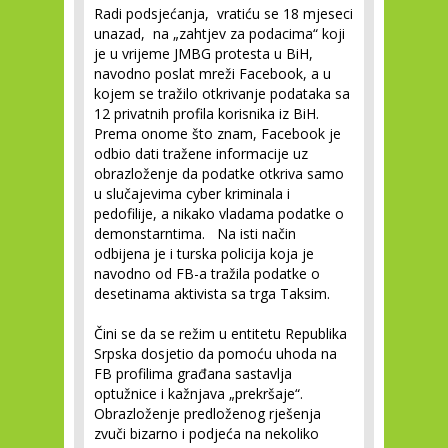
Radi podsjećanja, vratiću se 18 mjeseci
unazad, na „zahtjev za podacima“ koji
je u vrijeme JMBG protesta u BiH,
navodno poslat mreži Facebook, a u
kojem se tražilo otkrivanje podataka sa
12 privatnih profila korisnika iz BiH.
Prema onome što znam, Facebook je
odbio dati tražene informacije uz
obrazloženje da podatke otkriva samo
u slučajevima cyber kriminala i
pedofilije, a nikako vladama podatke o
demonstarntima. Na isti način
odbijena je i turska policija koja je
navodno od FB-a tražila podatke o
desetinama aktivista sa trga Taksim.
Čini se da se režim u entitetu Republika
Srpska dosjetio da pomoću uhoda na
FB profilima građana sastavlja
optužnice i kažnjava „prekršaje“.
Obrazloženje predloženog rješenja
zvuči bizarno i podjeća na nekoliko