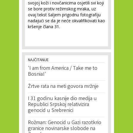
svojoj koži i novčanicima osjetili svi koji
se bore protiv režimskog mraka, uz
ovaj tekst šaljem prigodnu fotografiju
nadajući se da je neće okvalifikovati kao
kršenje člana 31.
NAJČITANIJE
'I am from America / Take me to
Bosnia!'
Žrtve rata na meti govora mržnje
I 31 godinu kasnije dio medija u
Republici Srpskoj relativizira
genocid u Srebrenici
Rožman: Genocid u Gazi razotkrio
granice novinarske slobode na