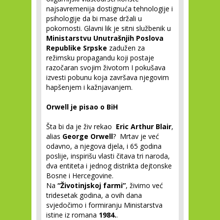
najsavremenija dostignuća tehnologije i
psihologije da bi mase držali u
pokornosti. Glavni lik je sitni službenik u
Ministarstvu Unutrašnjih Poslova
Republike Srpske
zadužen za
režimsku propagandu koji postaje
razočaran svojim životom I pokušava
izvesti pobunu koja završava njegovim
hapšenjem i kažnjavanjem.
Orwell je pisao o BiH
Šta bi da je živ rekao
Eric Arthur Blair
,
alias
George Orwell
? Mrtav je već
odavno, a njegova djela, i 65 godina
poslije, inspirišu vlasti čitava tri naroda,
dva entiteta i jednog distrikta dejtonske
Bosne i Hercegovine.
Na
“Životinjskoj farmi”
, živimo već
tridesetak godina, a ovih dana
svjedočimo i formiranju Ministarstva
istine iz romana
1984.
.