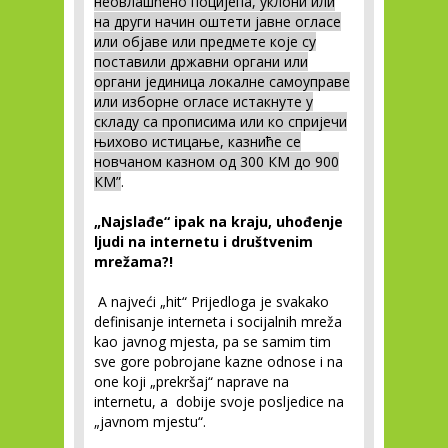
неовлашћено поцијепа, уклони или
на други начин оштети јавне огласе
или објаве или предмете које су
поставили државни органи или
органи јединица локалне самоуправе
или изборне огласе истакнуте у
складу са прописима или ко спријечи
њихово истицање, казниће се
новчаном казном од 300 КМ до 900
КМ”
.
„Najslađe“ ipak na kraju, uhođenje
ljudi na internetu i društvenim
mrežama?!
A najveći „hit“ Prijedloga je svakako
definisanje interneta i socijalnih mreža
kao javnog mjesta, pa se samim tim
sve gore pobrojane kazne odnose i na
one koji „prekršaj“ naprave na
internetu, a dobije svoje posljedice na
„javnom mjestu“.