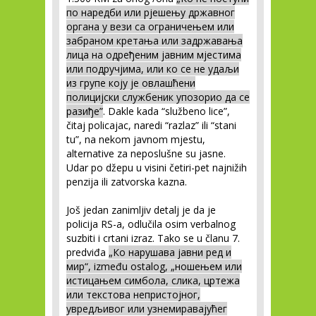
по наредби или рјешењу државног
органа у вези са ограничењем или
забраном кретања или задржавања
лица на одређеним јавним мјестима
или подручјима, или ко се не удаљи
из групе коју је овлашћени
полицијски службеник упозорио да се
разиђе”
. Dakle kada “službeno lice”,
čitaj policajac, naredi “razlaz” ili “stani
tu”, na nekom javnom mjestu,
alternative za neposlušne su jasne.
Udar po džepu u visini četiri-pet najnižih
penzija ili zatvorska kazna.
Još jedan zanimljiv detalj je da je
policija RS-a, odlučila osim verbalnog
suzbiti i crtani izraz. Tako se u članu 7.
predviđa
„Ко нарушава јавни ред и
мир“, između ostalog, „ношењем или
истицањем симбола, слика, цртежа
или текстова непристојног,
увредљивог или узнемиравајућег