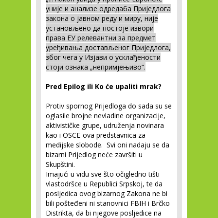
уније и анализе одредаба Приједлога
закона о јавном реду и миру, није
установљено да постоје извори
права ЕУ релевантни за предмет
уређивања достављеног Приједлога,
због чега у Изјави о усклађености
стоји ознака „непримјењиво“.
Pred Epilog ili Ko će upaliti mrak?
Protiv spornog Prijedloga do sada su se
oglasile brojne nevladine organizacije,
aktivističke grupe, udruženja novinara
kao i OSCE-ova predstavnica za
medijske slobode. Svi oni nadaju se da
bizarni Prijedlog neće završiti u
Skupštini.
Imajući u vidu sve što očigledno tišti
vlastodršce u Republici Srpskoj, te da
posljedica ovog bizarnog Zakona ne bi
bili pošteđeni ni stanovnici FBIH i Brčko
Distrikta, da bi njegove posljedice na