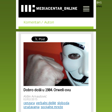
Skip to
BHS
main
ENG
content
Komentari
Autori
Dobro došli u 1984. Orwell-ovu
Aldin Arnautović
02/02/2015
cenzura
verbalni delikt
sloboda
izražavanja
socijalne mreže