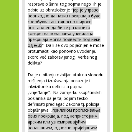
rasprave o širini tog pojma nego ih je
odbio uz obrazloženje “
јер је управо
неопходно да назив прекршаја буде
свеобухватан, односно широко
постављен да би се различита
конкретна понашања учинилаца
прекршаја могла подвести под неки
од њих
“. Da li se ovo pojašnjenje može
protumačiti kao ponovno uvođenje,
skoro već zaboravljenog, verbalnog
delikta?
Da je u pitanju ozbiljan atak na slobodu
mišljenja i izražavanja pokazuje i
inkvizitorska definicija pojma
„vrijeđanje“. Na zamjerku skupštinskih
poslanika da je taj pojam teško
definisati predlagač Zakona tj. policija
objašnjava: „
приликом прописивања
ових прекршаја, под непристојним,
дрским или узнемиравајућим
понашањем, односно вријеђањем