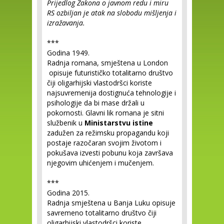
Prijedlog Zakona o javnom redu i miru
RS ozbiljan je atak na slobodu mišljenja i
izražavanja.
***
Godina 1949.
Radnja romana, smještena u London
opisuje futurističko totalitarno društvo
čiji oligarhijski vlastodršci koriste
najsuvremenija dostignuća tehnologije i
psihologije da bi mase držali u
pokornosti. Glavni lik romana je sitni
službenik u
Ministarstvu istine
zadužen za režimsku propagandu koji
postaje razočaran svojim životom i
pokušava izvesti pobunu koja završava
njegovim uhićenjem i mučenjem.
***
Godina 2015.
Radnja smještena u Banja Luku opisuje
savremeno totalitarno društvo čiji
oligarhijski vlastodršci koriste