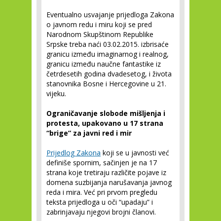
Eventualno usvajanje prijedloga Zakona
o javnom redu i miru koji se pred
Narodnom Skupštinom Republike
Srpske treba naći 03.02.2015. izbrisaće
granicu između imaginarnog i realnog,
granicu između naučne fantastike iz
četrdesetih godina dvadesetog, i života
stanovnika Bosne i Hercegovine u 21.
vijeku.
Ograničavanje slobode mišljenja i
protesta, upakovano u 17 strana
“brige” za javni red i mir
Prijedlog Zakona
koji se u javnosti već
definiše spornim, sačinjen je na 17
strana koje tretiraju različite pojave iz
domena suzbijanja narušavanja javnog
reda i mira. Već pri prvom pregledu
teksta prijedloga u oči “upadaju” i
zabrinjavaju njegovi brojni članovi.