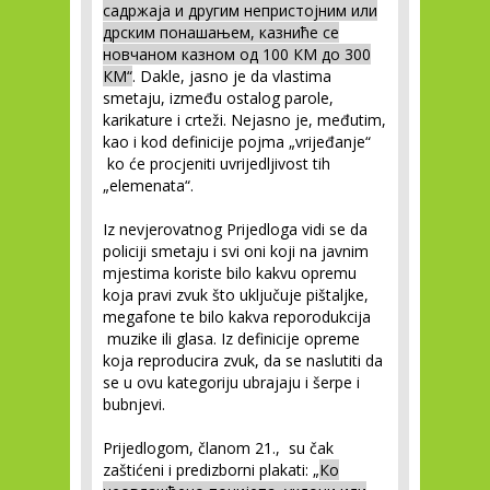
садржаја и другим непристојним или
дрским понашањем, казниће се
новчаном казном од 100 КМ до 300
КМ“
. Dakle, jasno je da vlastima
smetaju, između ostalog parole,
karikature i crteži. Nejasno je, međutim,
kao i kod definicije pojma „vrijeđanje“
ko će procjeniti uvrijedljivost tih
„elemenata“.
Iz nevjerovatnog Prijedloga vidi se da
policiji smetaju i svi oni koji na javnim
mjestima koriste bilo kakvu opremu
koja pravi zvuk što uključuje pištaljke,
megafone te bilo kakva reporodukcija
muzike ili glasa. Iz definicije opreme
koja reproducira zvuk, da se naslutiti da
se u ovu kategoriju ubrajaju i šerpe i
bubnjevi.
Prijedlogom, članom 21., su čak
zaštićeni i predizborni plakati: „
Ко