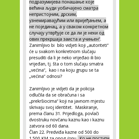
подразумијева понашање које
већина људи уобичајено сматра
непристојним, дрским,
узнемиравајућим или вријеђањем, а
не појединац, а у сваком конкретном
случају утврђује се да ли је неки од
ових прекршаја заиста и учињен“
.
Zanimljivo bi bilo vidjeti koji „autoriteti“
će u svakom konkretnom slučaju
presuditi da li je neko vrijeđao ili bio
vrijeđan, tj. šta o tom slučaju smatra
„većina“, kao i na koju grupu se ta
„većina“ odnosi?
Zanimljivo je vidjeti da je policija
odlučila da se obračuna i sa
„prekršiocima“ koji na javnom mjestu
skrivaju svoj identitet. Maskiranje,
prema članu 31. Prijedloga, povlači
dvostruku novčanu kaznu kao i kaznu
zatvora od 60 dana.
Član 22. Predviđa kazne od 500 do
1.500 KM za onog /onu
„Ко не поступи