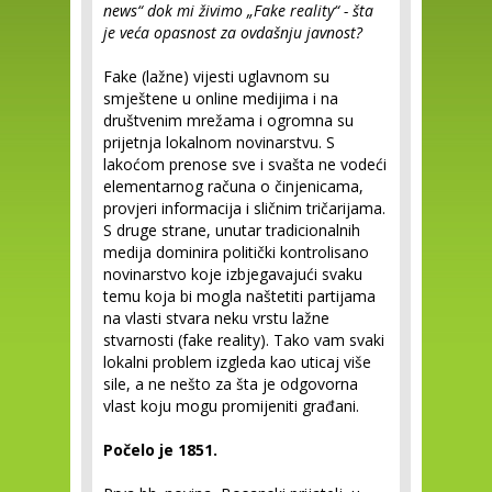
news“ dok mi živimo „Fake reality“ - šta
je veća opasnost za ovdašnju javnost?
Fake (lažne) vijesti uglavnom su
smještene u online medijima i na
društvenim mrežama i ogromna su
prijetnja lokalnom novinarstvu. S
lakoćom prenose sve i svašta ne vodeći
elementarnog računa o činjenicama,
provjeri informacija i sličnim tričarijama.
S druge strane, unutar tradicionalnih
medija dominira politički kontrolisano
novinarstvo koje izbjegavajući svaku
temu koja bi mogla naštetiti partijama
na vlasti stvara neku vrstu lažne
stvarnosti (fake reality). Tako vam svaki
lokalni problem izgleda kao uticaj više
sile, a ne nešto za šta je odgovorna
vlast koju mogu promijeniti građani.
Počelo je 1851.