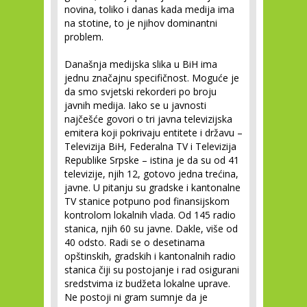
novina, toliko i danas kada medija ima
na stotine, to je njihov dominantni
problem.
Današnja medijska slika u BiH ima
jednu značajnu specifičnost. Moguće je
da smo svjetski rekorderi po broju
javnih medija. Iako se u javnosti
najčešće govori o tri javna televizijska
emitera koji pokrivaju entitete i državu –
Televizija BiH, Federalna TV i Televizija
Republike Srpske – istina je da su od 41
televizije, njih 12, gotovo jedna trećina,
javne. U pitanju su gradske i kantonalne
TV stanice potpuno pod finansijskom
kontrolom lokalnih vlada. Od 145 radio
stanica, njih 60 su javne. Dakle, više od
40 odsto. Radi se o desetinama
opštinskih, gradskih i kantonalnih radio
stanica čiji su postojanje i rad osigurani
sredstvima iz budžeta lokalne uprave.
Ne postoji ni gram sumnje da je