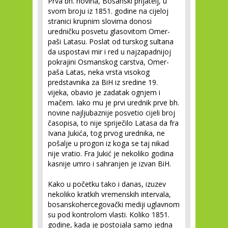
Prva bh. novina, Bosanski prijatelj, u
svom broju iz 1851. godine na cijeloj
stranici krupnim slovima donosi
uredničku posvetu glasovitom Omer-
paši Latasu. Poslat od turskog sultana
da uspostavi mir i red u najzapadnijoj
pokrajini Osmanskog carstva, Omer-
paša Latas, neka vrsta visokog
predstavnika za BiH iz sredine 19.
vijeka, obavio je zadatak ognjem i
mačem. Iako mu je prvi urednik prve bh.
novine najljubaznije posvetio cijeli broj
časopisa, to nije spriječilo Latasa da fra
Ivana Jukića, tog prvog urednika, ne
pošalje u progon iz koga se taj nikad
nije vratio. Fra Jukić je nekoliko godina
kasnije umro i sahranjen je izvan BiH.
Kako u početku tako i danas, izuzev
nekoliko kratkih vremenskih intervala,
bosanskohercegovački mediji uglavnom
su pod kontrolom vlasti. Koliko 1851.
godine, kada je postojala samo jedna