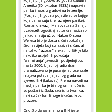
koja je prije gotovo 80 godina uzbudila
Ameriku (30. oktobar 1938.) i napravila
paniku i haos u gradovima te zemlje.
(Posljednjih godina pojavile su se knjige
koje demantuju šire razmjere panike).
Roman o invaziji Marsovaca na Zemlju
dvadesettrogodišnji autor dramatizirao
je kao emisiju uživo. Nakon Orsona
Wellesa bilo je dosta sličnih pokušaja
širom svijeta koji su izazivali sličan, ali
ne toliko “razoran” efekat. I u BiH je bilo
nekoliko uspješnih pokušaja
“alarmiranja” javnosti - posljednji put
marta 2000. U jednoj radio drami
dramatizovano je pucanje hidrocentrale
i najava potapanja jednog grada na
sjeveru BiH (Lukavac). Prema navodima
medija panika je bila ogromna, učenici
su puštani iz škola, radnici iz tvornica,
neki su čak lomili noge iskačući kroz
prozore.
Ono što danas imamo u BiH jeste