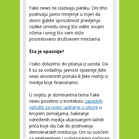
Fake news ne izazivaju paniku. Oni tiho
podrivaju javno mnijenje u mjeri da
skoro gubite sposobnost pravljenja
razlike između onog što vidite svojim
očima i onog što vam stiže
posredovano društvenim mrežama.
Šta je opasnije?
I tako dolazimo do pitanja iz uvoda. Da
li su za ovdašnju javnost opasnije
fake
news
anonimnih portala ili
fake reality
iz
medija koje finansiramo.
U svijetu je dominantna tema Fake
news posebno u kontekstu
zapadnih
optužbi za rusko uplitanje u izbore
u
brojnim zemaljama, hakiranje
određenih medija ubacivanjem lažnih
priča koje idu čak do podrivanja
demokratskih institucija. Oni su suočeni
sa inteligentnim i sofisticiranim načinom