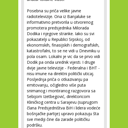
Posebna su priča velike javne
radiotelevizije. Ona iz Banjaluke se
informativno pretvorila u otvorenog
promotera predsjednika Milorada
Dodika i njegove stranke. Iako su svi
pokazatelji u Republici Srpskoj, od
ekonomskih, finasijskih i demografskih,
katastrofalni, to se ne vidi u Dnevniku u
pola osam. Lokalni je vic da se prvo vidi
Dodik pa onda urednik vijesti. I druge
dvije javne televizije - Federalna i BHT -
nisu imune na direktni politički uticaj.
Posljednja priča o otkazivanju pa
emitovanju, očigledno više puta
snimanog i montiranog razgovora sa
Sebijom Izetbegović, direktoricom
Kliničkog centra u Sarajevu (suprugom
člana Predsjedništva BiH i lidera vodeće
bošnjačke partije) upravo pokazuju šta
sve mediji čine da zarade političku
podršku.