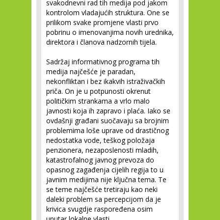
svakodnevni rad tih medija pod jakom
kontrolom vladajućih struktura. One se
prilikom svake promjene vlasti prvo
pobrinu o imenovanjima novih urednika,
direktora i članova nadzornih tijela.
Sadržaj informativnog programa tih
medija najčešće je paradan,
nekonfliktan i bez ikakvih istraživačkih
priča. On je u potpunosti okrenut
političkim strankama a vrlo malo
javnosti koja ih zapravo i plaća. Iako se
ovdašnji građani suočavaju sa brojnim
problemima loše uprave od drastičnog
nedostatka vode, teškog položaja
penzionera, nezaposlenosti mladih,
katastrofalnog javnog prevoza do
opasnog zagađenja cijelih regija to u
javnim medijima nije ključna tema. Te
se teme najčešće tretiraju kao neki
daleki problem sa percepcijom da je
krivica svugdje raspoređena osim
unutar lokalne vlasti.