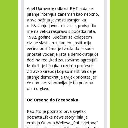
Apel Upravnog odbora BHT-a da se
pitanje intervjua zanemari kao nebitno,
a sva pažnja javnosti usmjeri ka
održavanju javne televizije, podsjetilo
me na veliku raspravu s početka rata,
1992. godine. Suočeni sa kolapsom
civilne vlasti i ruiniranjem institucija
većina političara je tvrdila da je sada
prioritet vođenje rata a demokratija će
doći na red „kad zaustavimo agresiju“.
Malo ih je bilo (kao recimo profesor
Zdravko Grebo) koji su insistirali da je
pitanje demokratije uvijek prioritet jer
će nam se zaboravljanje tih principa
obiti o glavu.
Od Orsona do Facebooka
Kao što je poznato prva svjetski
poznata „fake news story“ bila je
emisija Orsona Wellesa „Rat svjetova“