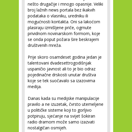
nešto drugačije i mnogo opasnije. Veliki
broj lažnih news portala bez ikakvih
podataka o vlasniku, uredniku ili
mogućnosti kontakta. Oni sa lakoćom
plasiraju izmišljene priče, ogrnute
prividnom novinarskom formom, koje
se onda poput požara šire beskrajem
društvenih mreža.
Prije skoro osamdeset godina jedan je
talentovani dvadesettrogodišnjak
uspaničio javnost ali to je bio odraz
pojedinačne drskosti unutar društva
koje se tek suočavalo sa izazovima
medija.
Danas kada su medijske manipulacije
pravilo a ne izuzetak, čvrsto utemeljene
u političke sisteme koji to gorljivo
potpiruju, sjećanje na svijet šokiran
radio dramom može samo izazvati
nostalgičan osmijeh.