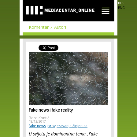
Skip to
BHS
main
ENG
content
Komentari
Autori
Fake news i fake reality
Boro Kontić
18/12/2017
fake news
provjeravanje činjenica
U svijetu je dominantna tema „Fake