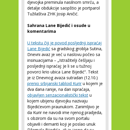
djevojka preminula nasilnom smrću, a
detalje obdukcije saopštio je portparol
Tužilaštva ZHK Josip Aničić.
Sahrana Lane Bijedić i osude u
komentarima
U tekstu čiji je povod posljednji ispraćaj
Lane Bijedić
sa gradskog groblja Sutina,
Dnevni avaz je već u naslovu počeo sa
insinuacijama – „Istražitelji češljaju i
posljednji ispraćaj: Je li se u tužnoj
povorci krio ubica Lane Bijedić“. Tekst
je iz Dnevnog avaza sutradan (12.10.)
prenio srbijanski tabloid Kurir
u kojem je
dva dana ranije, na dan ispraćaja,
objavljen senzacionalistički tekst
u
kojem ubijenu djevojku nazivaju
Bijedićevom praunukom. Zanimljivo je
da Kurir ne navodi ime njenog pradjeda,
s obzirom da su na svom portalu
objavili i demanti koji je poslao unuk
Džemala Bijedića, ali je jasno da su