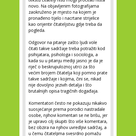
novo. Na objavljenim fotografijama
zaokruženo je mjesto na kojem je
pronađeno tijelo i nacrtane strijelice
kao orijentir čitateljstvu gdje treba da
pogleda.
Odgovor na pitanje zašto ljudi vole
čitati takve sadržaje treba potražiti kod
psihijatara, psihologa i sociologa, a
kada su u pitanju mediji jasno je da je
riječ o beskrupuloznoj utrci za što
većim brojem čitatelja koji pomno prate
takve sadržaje i kojima, čini se, nikad
nije dovoljno jezivih detalja i što
brutalnijih opisa tragičnih događaja.
Komentatori često ne pokazuju nikakvo
suosjećanje prema porodici nastradale
osobe, njihovi komentari se ne brišu, jer
je upravo cilj skupiti što više komentara,
bez obzira na njihov uvredljivi sadržaj, a
u čemu čitateljima svesrdno pomažu