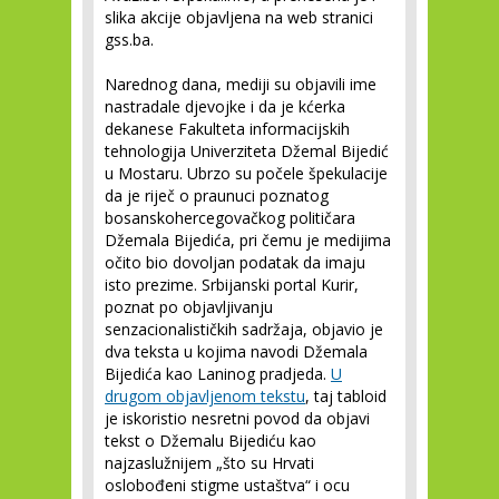
slika akcije objavljena na web stranici
gss.ba.
Narednog dana, mediji su objavili ime
nastradale djevojke i da je kćerka
dekanese Fakulteta informacijskih
tehnologija Univerziteta Džemal Bijedić
u Mostaru. Ubrzo su počele špekulacije
da je riječ o praunuci poznatog
bosanskohercegovačkog političara
Džemala Bijedića, pri čemu je medijima
očito bio dovoljan podatak da imaju
isto prezime. Srbijanski portal Kurir,
poznat po objavljivanju
senzacionalističkih sadržaja, objavio je
dva teksta u kojima navodi Džemala
Bijedića kao Laninog pradjeda.
U
drugom objavljenom tekstu
, taj tabloid
je iskoristio nesretni povod da objavi
tekst o Džemalu Bijediću kao
najzaslužnijem „što su Hrvati
oslobođeni stigme ustaštva“ i ocu