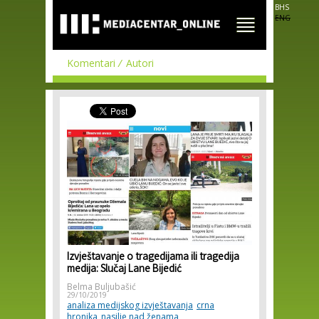
Skip to
BHS
main
ENG
content
Komentari
Autori
Izvještavanje o tragedijama ili tragedija
medija: Slučaj Lane Bijedić
Belma Buljubašić
29/10/2019
analiza medijskog izvještavanja
crna
hronika
nasilje nad ženama