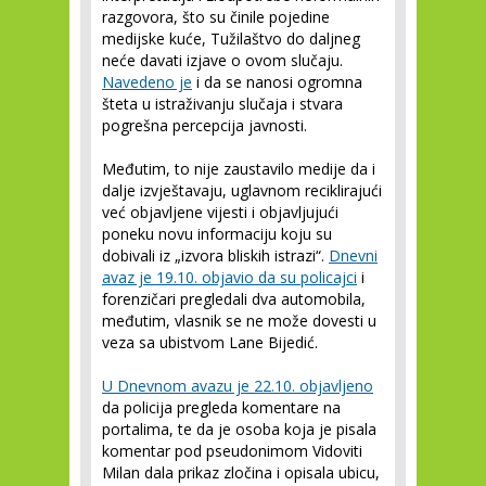
razgovora, što su činile pojedine
medijske kuće, Tužilaštvo do daljneg
neće davati izjave o ovom slučaju.
Navedeno je
i da se nanosi ogromna
šteta u istraživanju slučaja i stvara
pogrešna percepcija javnosti.
Međutim, to nije zaustavilo medije da i
dalje izvještavaju, uglavnom reciklirajući
već objavljene vijesti i objavljujući
poneku novu informaciju koju su
dobivali iz „izvora bliskih istrazi“.
Dnevni
avaz je 19.10. objavio da su policajci
i
forenzičari pregledali dva automobila,
međutim, vlasnik se ne može dovesti u
veza sa ubistvom Lane Bijedić.
U Dnevnom avazu je 22.10. objavljeno
da policija pregleda komentare na
portalima, te da je osoba koja je pisala
komentar pod pseudonimom Vidoviti
Milan dala prikaz zločina i opisala ubicu,