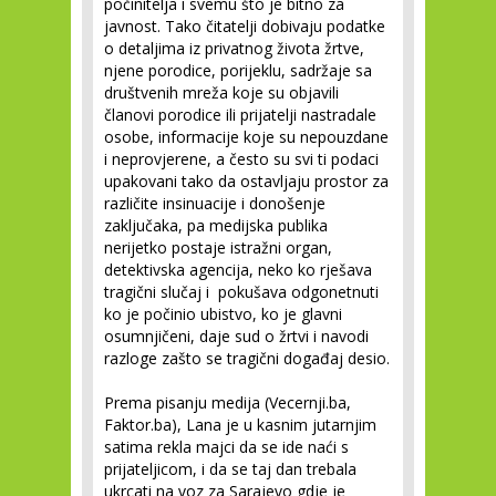
počinitelja i svemu što je bitno za
javnost. Tako čitatelji dobivaju podatke
o detaljima iz privatnog života žrtve,
njene porodice, porijeklu, sadržaje sa
društvenih mreža koje su objavili
članovi porodice ili prijatelji nastradale
osobe, informacije koje su nepouzdane
i neprovjerene, a često su svi ti podaci
upakovani tako da ostavljaju prostor za
različite insinuacije i donošenje
zaključaka, pa medijska publika
nerijetko postaje istražni organ,
detektivska agencija, neko ko rješava
tragični slučaj i pokušava odgonetnuti
ko je počinio ubistvo, ko je glavni
osumnjičeni, daje sud o žrtvi i navodi
razloge zašto se tragični događaj desio.
Prema pisanju medija (Vecernji.ba,
Faktor.ba), Lana je u kasnim jutarnjim
satima rekla majci da se ide naći s
prijateljicom, i da se taj dan trebala
ukrcati na voz za Sarajevo gdje je