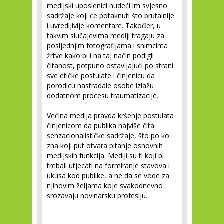
medijski uposlenici nudeći im svjesno
sadržaje koji će potaknuti što brutalnije
i uvredljivije komentare. Također, u
takvim slučajevima mediji tragaju za
posljednjim fotografijama i snimcima
žrtve kako bi i na taj način podigli
čitanost, potpuno ostavljajući po strani
sve etičke postulate i činjenicu da
porodicu nastradale osobe izlažu
dodatnom procesu traumatizacije.
Većina medija pravda kršenje postulata
činjenicom da publika najviše čita
senzacionalističke sadržaje, što po ko
zna koji put otvara pitanje osnovnih
medijskih funkcija. Mediji su ti koji bi
trebali utjecati na formiranje stavova i
ukusa kod publike, a ne da se vode za
njihovim željama koje svakodnevno
srozavaju novinarsku profesiju.