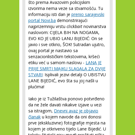
što prema Avazovim policijskim
izvorima nema veze sa stvarnošću. Tu
informaciju isti dan je
prenio sarajevski
portal Novi.ba
demonstrirajući
najprizemniju vrstu
clickbait
novinarstva
naslovom: CIJELA BIH NA NOGAMA,
EVO KO JE UBIO LANU BIJEDIĆ: On se
javio i sve otkrio, ŠOK! Sutradan ujutro,
ovaj portal je nastavio sa
senzacionlističkim tekstovima, kršeći
etiku već u samom naslovu -
LANA JE
PRIJE SMRTI MAJKU SLAGALA ZA DVIJE
STVARI
: Isplivali jezivi detalji O UBISTVU
LANE BIJEDIĆ, evo šta su joj našli u
plućima!
Iako je iz Tužilaštva ponovo potvrđeno
da ne žele davati nikakve izjave u vezi
sa istragom,
Dnevni avaz je objavio
članak
u kojem navode da oni donosi
prve (ekskluzivne) fotografije mjesta na
kojem je otkriveno tijelo Lane Bijedić. U
tekstu čitatelji nisu mogli pročitati ništa