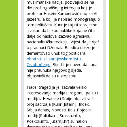
muslimanske nacije, pozivajući se na
dio prošlogodišnjeg intervjua koji je
profesor Husein Kamberović dao za Al
Jazeeru, a koji je napisao monografiju o
tom političaru. Kurir je taj citat svjesno
izvukao da bi kod publike koja ne čita
dalje od naslova izazvao agresivnu i
nacionalističku reakciju. Vijest da je riječ
o praunuci Džemala Bijedića ubrzo je
demantovao unuk tog političara,
obrativši se sarajevskom listu
Oslobođenje
. Bijedić je naveo da Lana
nije praunuka njegovog djeda,
objasnivši da su u srodstvu.
Inače, tragedija je izazvala veliko
interesovanje medija u regionu, pa su i
mediji iz Hrvatske i Srbije objavili veći
broj sadržaja (Kurir, Jutarnji, Index,
Srbija danas, Novosti, itd.). Pojedini
mediji (Politika.rs, Srpska.info,
Poskok.info, Jutarnji.hr) su nakon
demantija i dalje navodili da je Lana