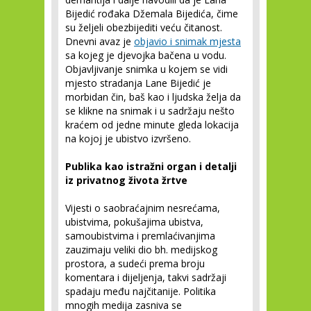
Bijedić rođaka Džemala Bijedića, čime
su željeli obezbijediti veću čitanost.
Dnevni avaz je
objavio i snimak mjesta
sa kojeg je djevojka bačena u vodu.
Objavljivanje snimka u kojem se vidi
mjesto stradanja Lane Bijedić je
morbidan čin, baš kao i ljudska želja da
se klikne na snimak i u sadržaju nešto
kraćem od jedne minute gleda lokacija
na kojoj je ubistvo izvršeno.
Publika kao istražni organ i detalji
iz privatnog života žrtve
Vijesti o saobraćajnim nesrećama,
ubistvima, pokušajima ubistva,
samoubistvima i premlaćivanjima
zauzimaju veliki dio bh. medijskog
prostora, a sudeći prema broju
komentara i dijeljenja, takvi sadržaji
spadaju među najčitanije. Politika
mnogih medija zasniva se