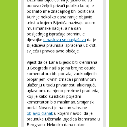
ponovo željeli privući publiku kojoj je
poznato ime značajnog bh. političara.
Kurir je nekoliko dana ranije objavio
tekst u kojem Bijedića nazivaju ocem
muslimanske nacije, a na dan
posljednjeg ispraćaja preminule
djevojke
u naslovu se naglašava
da je
Bijedićeva praunuka ispraćena uz krst,
svijeću i pravoslavne običaje.
Vijest da će Lana Bijedić biti kremirana
u Beogradu naišla je na brojne osude
komentatora bh. portala, zaokupljenih
brojanjem krvnih zrnaca i primitivnom
ulaženju u tuđu privatnost, aludirajući,
uglavnom, na njeno prezime i pradjeda,
koji je kako su isticali pojedini
komentatori bio musliman. Srbijanski
portal Novosti je na dan sahrane
objavio članak
u kojem navodi da je
praunuka Džemala Bijedića kremirana u
Beogradu. Nekoliko dana nakon