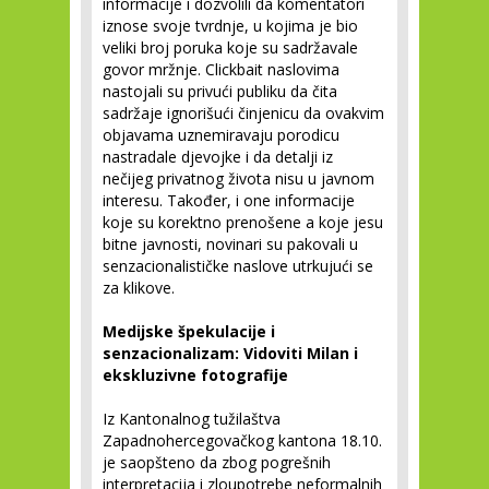
informacije i dozvolili da komentatori
iznose svoje tvrdnje, u kojima je bio
veliki broj poruka koje su sadržavale
govor mržnje. Clickbait naslovima
nastojali su privući publiku da čita
sadržaje ignorišući činjenicu da ovakvim
objavama uznemiravaju porodicu
nastradale djevojke i da detalji iz
nečijeg privatnog života nisu u javnom
interesu. Također, i one informacije
koje su korektno prenošene a koje jesu
bitne javnosti, novinari su pakovali u
senzacionalističke naslove utrkujući se
za klikove.
Medijske špekulacije i
senzacionalizam: Vidoviti Milan i
ekskluzivne fotografije
Iz Kantonalnog tužilaštva
Zapadnohercegovačkog kantona 18.10.
je saopšteno da zbog pogrešnih
interpretacija i zloupotrebe neformalnih