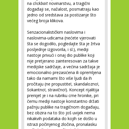
na
clickbait
novinarstvu, a tragični
događaji se, nažalost, posmatraju kao
jedno od sredstava za postizanje što
većeg broja klikova.
Senzacionalističkim naslovima i
naslovima-udicama (nećete vjerovati
šta se dogodilo, pogledajte šta je žrtva
posljednje izgovorila, i sl.), mediji
nastoje privući i onaj dio publike koji
nije pretjerano zainteresovan za takve
medijske sadržaje, a većina sadržaja je
emocionalno prezasićena ili opremljena
tako da namami što više ljudi da ih
pročitaju (ne propustite!, skandalozno!,
šokantno!, stravično!). Koncept rijalitija
prenijet je i na rubriku crne hronike, pri
čemu mediji nastoje konstantno držati
pažnju publike na tragičnom događaju,
bez obzira na to što još uvijek nema
nikakvih podataka do kojih se došlo u
istrazi počinjenog zločina, pronalasku