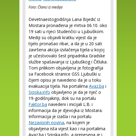
Foto: Članci iz medija
Devetnaestogodišnja Lana Bijedić iz
Mostara pronađena je mrtva 06.10. oko
19 sati u rijeci Studenčici u Ljubuškom.
Mediji su objavili kratku vijest da je
tijelo pronašao ribar, a da je u 20 sati
završena akcija izvlačenja tijela u kojoj
je učestvovalo šest pripadnika Gradske
službe spašavanja iz Ljubuškog i Čitluka.
Tom prilikom objavljena je fotografija
sa Facebook stranice GSS Ljubuški u
čijem opisu je navedeno da je u toku
evakuacija tijela. Na portalima
Avaz.ba
i
Srpska.info
objavljeno je da je riječ o
19-godišnjakinji, dok su na portalu
Faktor.ba
navedeni i inicijali L.B. i
informacija da je djevojka iz Mostara.
Informacija je izašla i na portalu
Nezavisnih novina
, na kojem je
objavljena ista vijest kao i na portalima
Avaz.ba i Srpska.info, a prenesena je i