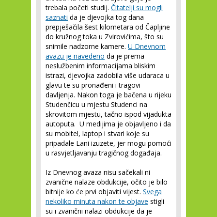
trebala početi studij.
Čitatelji su mogli
saznati
da je djevojka tog dana
prepješačila šest kilometara od Čapljine
do kružnog toka u Zvirovićima, što su
snimile nadzorne kamere.
U Dnevnom
avazu je navedeno
da je prema
neslužbenim informacijama bliskim
istrazi, djevojka zadobila više udaraca u
glavu te su pronađeni i tragovi
davljenja. Nakon toga je bačena u rijeku
Studenčicu u mjestu Studenci na
skrovitom mjestu, tačno ispod vijadukta
autoputa. U medijima je objavljeno i da
su mobitel, laptop i stvari koje su
pripadale Lani izuzete, jer mogu pomoći
u rasvjetljavanju tragičnog događaja.
Iz Dnevnog avaza nisu sačekali ni
zvanične nalaze obdukcije, očito je bilo
bitnije ko će prvi objaviti vijest.
Svega
nekoliko minuta nakon te objave
stigli
su i zvanični nalazi obdukcije da je