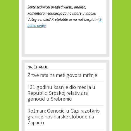
Želite sedmični pregled vijesti, analiza,
komentara i edukacija za novinare u Inboxu
Vašeg e-maila? Pretplatite se na naš besplatni
E-
bilten ovdje
.
NAJČITANIJE
Žrtve rata na meti govora mržnje
I 31 godinu kasnije dio medija u
Republici Srpskoj relativizira
genocid u Srebrenici
Rožman: Genocid u Gazi razotkrio
granice novinarske slobode na
Zapadu