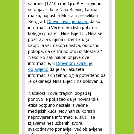
sahrane (17.10.) mediji u BiH i regionu
su objavili da je Nina Bijedić, Lanina
majka, napustila Mostar i preselila u
Beograd.
Dnevni avaz je naveo
da su
informaciju Večernjem listu potvrdili
kolege i prijatelji Nine Bijedić. „Nina se
pozdravila s njima i užem krugu
saopćila već nakon ubistva, odnosno
pokopa, da će trajno otići iz Mostara.“
Nekoliko sati nakon objave ove
informacije, u
Dnevnom avazu je
objavljeno
da je sa Fakulteta
informacijskih tehnologija potvrđeno da
je dekanesa Nina Bijedić na bolovanju.
Nažalost, i ovaj tragični događaj
ponovo je pokazao da je novinarska
etika potpuno nestala iz većine
medijskih kuća. Novinari su koristili
neprovjerene informacije, služili se
izjavama neslužbenih izvora,
svakodnevno ponavljali već objavljene