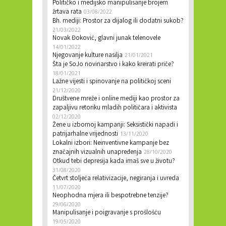
Političko i medijsko manipulisanje brojem
žrtava rata
03/08/2022
Bh. mediji: Prostor za dijalog ili dodatni sukob?
21/03/2022
Novak Đoković, glavni junak telenovele
14/01/2022
Njegovanje kulture nasilja
21/01/2021
Šta je SoJo novinarstvo i kako kreirati priče?
18/01/2021
Lažne vijesti i spinovanje na političkoj sceni
21/12/2020
Društvene mreže i online mediji kao prostor za
zapaljivu retoriku mladih političara i aktivista
02/12/2020
Žene u izbornoj kampanji: Seksistički napadi i
patrijarhalne vrijednosti
13/11/2020
Lokalni izbori: Neinventivne kampanje bez
značajnih vizualnih unapređenja
28/10/2020
Otkud tebi depresija kada imaš sve u životu?
31/08/2020
Četvrt stoljeća relativizacije, negiranja i uvreda
11/07/2020
Neophodna mjera ili bespotrebne tenzije?
29/06/2020
Manipulisanje i poigravanje s prošlošću
19/05/2020