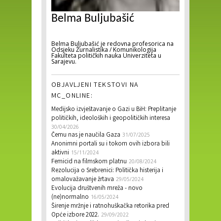
Belma Buljubašić
Belma Buljubašić je redovna profesorica na
Odsjeku Žurnalistika / Komunikologija
Fakulteta političkih nauka Univerziteta u
Sarajevu.
OBJAVLJENI TEKSTOVI NA
MC_ONLINE:
Medijsko izvještavanje o Gazi u BiH: Preplitanje
političkih, ideoloških i geopolitičkih interesa
30/04/2026
Čemu nas je naučila Gaza
31/07/2025
Anonimni portali su i tokom ovih izbora bili
aktivni
15/11/2024
Femicid na filmskom platnu
20/08/2024
Rezolucija o Srebrenici: Politička histerija i
omalovažavanje žrtava
29/05/2024
Evolucija društvenih mreža - novo
(ne)normalno
16/05/2024
Širenje mržnje i ratnohuškačka retorika pred
Opće izbore 2022.
29/09/2022