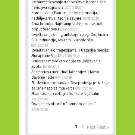
Retraumatizovanje stanovništva: Korona kao
nevidljiva vojna sila
20/04/2020
Korona virus: Pandemija dezinformacija,
nadriljekarstva i teorija zavjere
16/03/2020
Crna hronika: Najčitaniji sadržaj koji se prati
poput telenovele
07/02/2020
Izvještavanje o migrantskoj i izbjegličkoj krizi u
BiH: insinuacije, rasizam i ksenofobija
05/12/2019
Izvještavanje o tragedijama ili tragedija medija:
Slučaj Lane Bijedić
29/10/2019
Društvene mreže kao oružje za uništavanje
života
10/10/2019
Alternativna medicina: lažne vijesti i lažno
davanje nade
04/10/2019
Studentice novinarstva: Ova profesija je rizičnija
za žene nego za muškarce
08/11/2018
Stvarnost kao ozbiljna konkurencija satiri
29/12/2016
Osvajanje slobode u "tamnom vilajetu"
27/05/2016
PAGES
1
2
next ›
last »