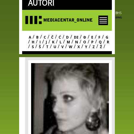
AUTORI
Skip to
main
content
BHS
ENG
/
/
/
/
/
/
/
/
/
/
A
B
C
Č
Ć
D
Dž
Đ
E
F
G
/
/
/
/
/
/
/
/
/
/
/
H
I
J
K
L
M
N
O
P
Q
R
/
/
/
/
/
/
/
/
/
/
/
S
Š
T
U
V
W
X
Y
Z
Ž