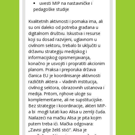
uvesti MIP na nastavničke i
pedagoške studije
Kvalitetnih aktivnosti i pomaka ima, ali
su oni daleko od potreba građana u
digitalnom društvu. Iskustva i resurse
koji su dosad razvijeni, uglavnom u
civilnom sektoru, trebalo bi uključiti u
državnu strategiju medijskog i
informacijskog opismenjavanja,
konačno je usvojiti i propratiti akcionim
planom. Praksa i preporuka država
članica EU je koordinisanje aktivnosti
različitih aktera – vladinih institucija,
civilnog sektora, obrazovnih ustanova i
medija. Pritom, njihove uloge su
komplementarne, ali ne supstitucijske.
Bez strategije i koordinacije, akteri MIP-
a bi mogli lutati kao Alisa u zemlji čuda.
Nailazeći na mačku Alisa je pita kojim
putem treba ići. Mačka odgovara:
„Zavisi gdje želiš stići“. Alisa je