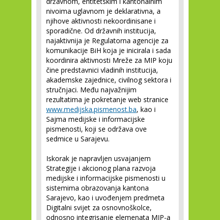
državnom, entitetskim i kantonalnim
nivoima uglavnom je deklarativna, a
njihove aktivnosti nekoordinisane i
sporadične. Od državnih institucija,
najaktivnija je Regulatorna agencije za
komunikacije BiH koja je inicirala i sada
koordinira aktivnosti Mreže za MIP koju
čine predstavnici vladinih institucija,
akademske zajednice, civilnog sektora i
stručnjaci. Među najvažnijim
rezultatima je pokretanje web stranice
www.medijska.pismenost.ba
, kao i
Sajma medijske i informacijske
pismenosti, koji se održava ove
sedmice u Sarajevu.
Iskorak je napravljen usvajanjem
Strategije i akcionog plana razvoja
medijske i informacijske pismenosti u
sistemima obrazovanja kantona
Sarajevo, kao i uvođenjem predmeta
Digitalni svijet za osnovnoškolce,
odnosno integrisanje elemenata MIP-a