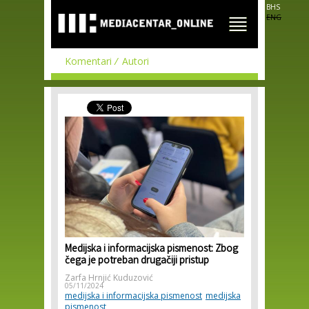
Skip to
BHS
main
ENG
content
Komentari
Autori
Medijska i informacijska pismenost: Zbog
čega je potreban drugačiji pristup
Zarfa Hrnjić Kuduzović
05/11/2024
medijska i informacijska pismenost
medijska
pismenost