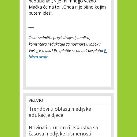
neodlučna: „Nije mi mnogo važno“.
Mačka će na to: „Onda nije bitno kojim
putem ideš“.
___
Želite sedmični pregled vijesti, analiza,
komentara i edukacija za novinare u Inboxu
Vašeg e-maila? Pretplatite se na naš besplatni
E-
bilten ovdje
.
VEZANO
Trendovi u oblasti medijske
edukacije djece
Novinari u učionici: Iskustva sa
časova medijske pismenosti