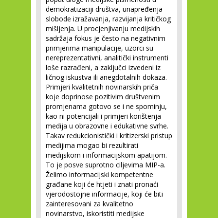
demokratizaciji društva, unapređenja
slobode izražavanja, razvijanja kritičkog
mišljenja. U procjenjivanju medijskih
sadržaja fokus je često na negativnim
primjerima manipulacije, uzorci su
nereprezentativni, analitički instrumenti
loše razrađeni, a zaključci izvedeni iz
ličnog iskustva ili anegdotalnih dokaza.
Primjeri kvalitetnih novinarskih priča
koje doprinose pozitivim društvenim
promjenama gotovo se i ne spominju,
kao ni potencijali i primjeri korištenja
medija u obrazovne i edukativne svrhe.
Takav redukcionistički i kritizerski pristup
medijima mogao bi rezultirati
medijskom i informacijskom apatijom.
To je posve suprotno ciljevima MIP-a.
Želimo informacijski kompetentne
građane koji će htjeti i znati pronaći
vjerodostojne informacije, koji će biti
zainteresovani za kvalitetno
novinarstvo, iskoristiti medijske