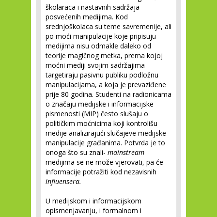
školaraca i nastavnih sadržaja
posvećenih medijima. Kod
srednjoškolaca su teme savremenije, ali
po moći manipulacije koje pripisuju
medijima nisu odmakle daleko od
teorije magičnog metka, prema kojoj
moćni mediji svojim sadržajima
targetiraju pasivnu publiku podložnu
manipulacijama, a koja je prevaziđene
prije 80 godina. Studenti na radionicama
o značaju medijske i informacijske
pismenosti (MIP) često slušaju o
političkim moćnicima koji kontrolišu
medije analizirajući slučajeve medijske
manipulacije građanima. Potvrda je to
onoga što su znali-
mainstream
medijima se ne može vjerovati, pa će
informacije potražiti kod nezavisnih
influensera.
U medijskom i informacijskom
opismenjavanju, i formalnom i