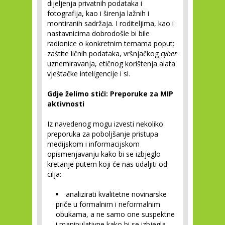
dijeljenja privatnih podataka i
fotografija, kao i širenja lažnih i
montiranih sadržaja. I roditeljima, kao i
nastavnicima dobrodošle bi bile
radionice o konkretnim temama poput:
zaštite ličnih podataka, vršnjačkog
cyber
uznemiravanja, etičnog korištenja alata
vještačke inteligencije i sl.
Gdje želimo stići: Preporuke za MIP
aktivnosti
Iz navedenog mogu izvesti nekoliko
preporuka za poboljšanje pristupa
medijskom i informacijskom
opismenjavanju kako bi se izbjeglo
kretanje putem koji će nas udaljiti od
cilja:
analizirati kvalitetne novinarske
priče u formalnim i neformalnim
obukama, a ne samo one suspektne
i manipulativne kako bi se izbjegla