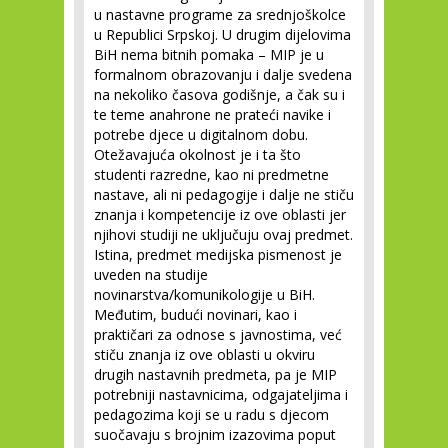
u nastavne programe za srednjoškolce
u Republici Srpskoj. U drugim dijelovima
BiH nema bitnih pomaka – MIP je u
formalnom obrazovanju i dalje svedena
na nekoliko časova godišnje, a čak su i
te teme anahrone ne prateći navike i
potrebe djece u digitalnom dobu.
Otežavajuća okolnost je i ta što
studenti razredne, kao ni predmetne
nastave, ali ni pedagogije i dalje ne stiču
znanja i kompetencije iz ove oblasti jer
njihovi studiji ne uključuju ovaj predmet.
Istina, predmet medijska pismenost je
uveden na studije
novinarstva/komunikologije u BiH.
Međutim, budući novinari, kao i
praktičari za odnose s javnostima, već
stiču znanja iz ove oblasti u okviru
drugih nastavnih predmeta, pa je MIP
potrebniji nastavnicima, odgajateljima i
pedagozima koji se u radu s djecom
suočavaju s brojnim izazovima poput