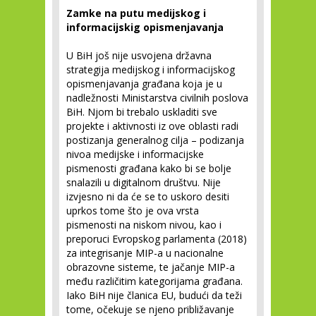
Zamke na putu medijskog i
informacijskig opismenjavanja
U BiH još nije usvojena državna
strategija medijskog i informacijskog
opismenjavanja građana koja je u
nadležnosti Ministarstva civilnih poslova
BiH. Njom bi trebalo uskladiti sve
projekte i aktivnosti iz ove oblasti radi
postizanja generalnog cilja – podizanja
nivoa medijske i informacijske
pismenosti građana kako bi se bolje
snalazili u digitalnom društvu. Nije
izvjesno ni da će se to uskoro desiti
uprkos tome što je ova vrsta
pismenosti na niskom nivou, kao i
preporuci Evropskog parlamenta (2018)
za integrisanje MIP-a u nacionalne
obrazovne sisteme, te jačanje MIP-a
među različitim kategorijama građana.
Iako BiH nije članica EU, budući da teži
tome, očekuje se njeno približavanje