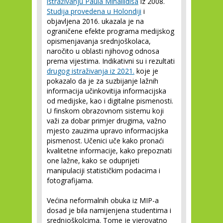
istraživanju Paula Mihailidisa
iz 2008.
Studija provedena u Holondiji
i
objavljena 2016. ukazala je na
ograničene efekte programa medijskog
opismenjavanja srednjoškolaca,
naročito u oblasti njihovog odnosa
prema vijestima. Indikativni su i rezultati
drugog istraživanja iz 2021.
koje je
pokazalo da je za suzbijanje lažnih
informacija učinkovitija informacijska
od medijske, kao i digitalne pismenosti.
U finskom obrazovnom sistemu koji
važi za dobar primjer drugima, važno
mjesto zauzima upravo informacijska
pismenost. Učenici uče kako pronaći
kvalitetne informacije, kako prepoznati
one lažne, kako se oduprijeti
manipulaciji statističkim podacima i
fotografijama.
Većina neformalnih obuka iz MIP-a
dosad je bila namijenjena studentima i
srednjoškolcima. Tome je vjerovatno