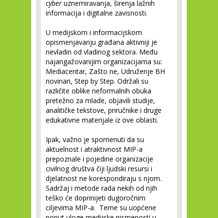
cyber
uznemiravanja, širenja lažnih
informacija i digitalne zavisnosti.
U medijskom i informacijskom
opismenjavanju građana aktivniji je
nevladin od vladinog sektora. Među
najangažovanijim organizacijama su:
Mediacentar, Zašto ne, Udruženje BH
novinari, Step by Step. Održali su
različite oblike neformalnih obuka
pretežno za mlade, objavili studije,
analitičke tekstove, priručnike i druge
edukativne materijale iz ove oblasti.
Ipak, važno je spomenuti da su
aktuelnost i atraktivnost MIP-a
prepoznale i pojedine organizacije
civilnog društva čiji ljudski resursi i
djelatnost ne korespondiraju s njom.
Sadržaj i metode rada nekih od njih
teško će doprinijeti dugoročnim
ciljevima MIP-a. Teme su uopćene
poput uloge medijske pismenosti u