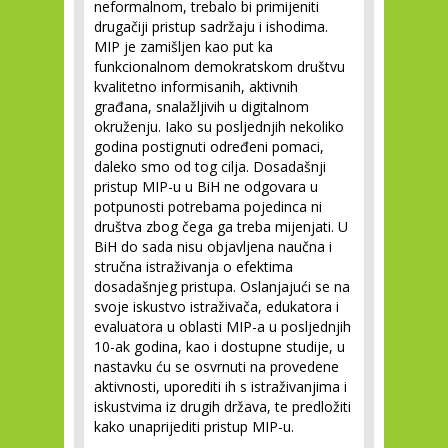
neformalnom, trebalo bi primijeniti
drugačiji pristup sadržaju i ishodima.
MIP je zamišljen kao put ka
funkcionalnom demokratskom društvu
kvalitetno informisanih, aktivnih
građana, snalažljivih u digitalnom
okruženju. Iako su posljednjih nekoliko
godina postignuti određeni pomaci,
daleko smo od tog cilja. Dosadašnji
pristup MIP-u u BiH ne odgovara u
potpunosti potrebama pojedinca ni
društva zbog čega ga treba mijenjati. U
BiH do sada nisu objavljena naučna i
stručna istraživanja o efektima
dosadašnjeg pristupa. Oslanjajući se na
svoje iskustvo istraživača, edukatora i
evaluatora u oblasti MIP-a u posljednjih
10-ak godina, kao i dostupne studije, u
nastavku ću se osvrnuti na provedene
aktivnosti, uporediti ih s istraživanjima i
iskustvima iz drugih država, te predložiti
kako unaprijediti pristup MIP-u.