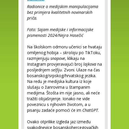
Radionice o medijskim manipulacijama
bez primjera kvalitetnih novinarskih
priča.
Foto: Sajam medijske i informacijske
pismenosti 2024/Nejra Hasečić
Na školskom odmoru učenici se hvataju
omiljenog hobija –
skrolaju
po TikToku,
razmjenjuju
snapove
, klikaju na
Instagram provjeravajući broj
lajkova
na
posljednjem
selfiju
. Zvoni. Ulaze na čas
bosanskog/srpskog/hrvatskog jezika.
Na redu je medijska kultura iz koje
slušaju o žanrovima u štampanim
medijima. Štošta im nije jasno, ali neće
tražiti objašnjenje. Ionako ne vide
poveznicu s njihovim životom, a u
pisanju zadaće pomoći će im
ChatGPT
.
Ovako otprilike izgleda jaz između
svakodnevice bosanskohercegovačkih