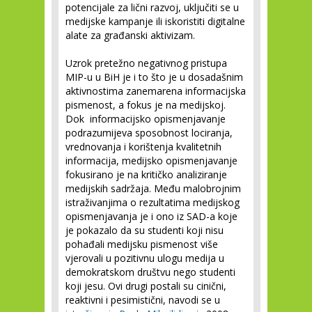
potencijale za lični razvoj, uključiti se u
medijske kampanje ili iskoristiti digitalne
alate za građanski aktivizam.
Uzrok pretežno negativnog pristupa
MIP-u u BiH je i to što je u dosadašnim
aktivnostima zanemarena informacijska
pismenost, a fokus je na medijskoj.
Dok informacijsko opismenjavanje
podrazumijeva sposobnost lociranja,
vrednovanja i korištenja kvalitetnih
informacija, medijsko opismenjavanje
fokusirano je na kritičko analiziranje
medijskih sadržaja. Među malobrojnim
istraživanjima o rezultatima medijskog
opismenjavanja je i ono iz SAD-a koje
je pokazalo da su studenti koji nisu
pohađali medijsku pismenost više
vjerovali u pozitivnu ulogu medija u
demokratskom društvu nego studenti
koji jesu. Ovi drugi postali su cinični,
reaktivni i pesimistični, navodi se u