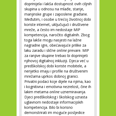
doprinijela i lakša dostupnost ovih ciljnih
skupina u odnosu na mlađe, starije,
manjinske grupe i zaposlene građane.
Međutim, i osobe u trećoj životnoj dobi
koriste internet, uključujući i društvene
mreže, a često im nedostaje MIP
kompetencija, naročito digitalnih. Zbog
toga lakše mogu nasjesti na lažne
nagradne igre, obećavajuće prilike za
laku zaradu i slične
online
prevare. MIP
za ranjive skupine trebao bi doprinijeti
njihovoj digitalnoj inkluziji. Djeca već u
predškolskoj dobi koriste mobitele, a
nerijetko imaju i profile na društvenim
mrežama uprkos dobnoj granici.
Privatni podaci koje dijele na njima, kao
i kognitivna i emotivna nezrelost, čine ih
lakim metama
online
uznemiravanja.
Djeci predškolskog i školskog uzrasta
uglavnom nedostaje informacijskih
kompetencija. Bilo bi korisno
demonstrirati im moguće posljedice