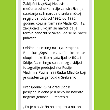
Zaključni izvještaj Nezavisne
međunarodne komisije za istraživanje
stradanja svih naroda u srebreničkoj
regiji u periodu od 1992. do 1995.
godine, koju je formirala Vlada RS, i 12
zaključaka u kojim se navodi da je
termin genocid netačan i da se ne može
prihvatiti.
Održan je i miting na Trgu Krajine u
Banjaluci „Srpska te zove“ na kojem se
okupilo nekoliko hiljada ljudi iz RS-a i
Srbije. Na mitingu su se mogle vidjeti
fotografije predsjednika Rusije
Vladimira Putina, ali i Ratka Mladića koji
je osuđen za genocid u Srebrenici.
Predsjednik RS Milorad Dodik
posljednjih dana je u nekoliko navrata
negirao genocid u Srebrenici.
„To je bio zločin na kraju rata nakon