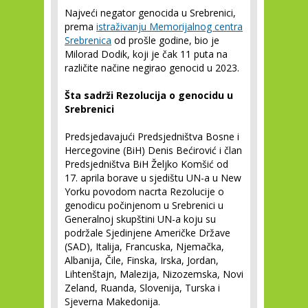
Najveći negator genocida u Srebrenici,
prema
istraživanju Memorijalnog centra
Srebrenica
od prošle godine, bio je
Milorad Dodik, koji je čak 11 puta na
različite načine negirao genocid u 2023.
Šta sadrži Rezolucija o genocidu u
Srebrenici
Predsjedavajući Predsjedništva Bosne i
Hercegovine (BiH) Denis Bećirović i član
Predsjedništva BiH Željko Komšić od
17. aprila borave u sjedištu UN-a u New
Yorku povodom nacrta Rezolucije o
genodicu počinjenom u Srebrenici u
Generalnoj skupštini UN-a koju su
podržale Sjedinjene Američke Države
(SAD), Italija, Francuska, Njemačka,
Albanija, Čile, Finska, Irska, Jordan,
Lihtenštajn, Malezija, Nizozemska, Novi
Zeland, Ruanda, Slovenija, Turska i
Sjeverna Makedonija.