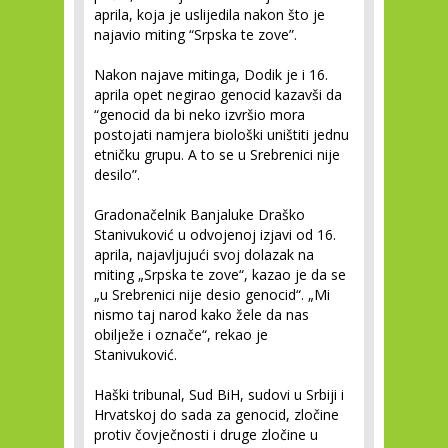
aprila, koja je uslijedila nakon što je
najavio miting “Srpska te zove”.
Nakon najave mitinga, Dodik je i 16.
aprila opet negirao genocid kazavši da
“genocid da bi neko izvršio mora
postojati namjera biološki uništiti jednu
etničku grupu. A to se u Srebrenici nije
desilo”.
Gradonačelnik Banjaluke Draško
Stanivuković u odvojenoj izjavi od 16.
aprila, najavljujući svoj dolazak na
miting „Srpska te zove“, kazao je da se
„u Srebrenici nije desio genocid“. „Mi
nismo taj narod kako žele da nas
obilježe i označe“, rekao je
Stanivuković.
Haški tribunal, Sud BiH, sudovi u Srbiji i
Hrvatskoj do sada za genocid, zločine
protiv čovječnosti i druge zločine u