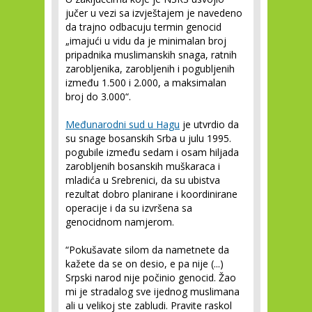
jučer u vezi sa izvještajem je navedeno
da trajno odbacuju termin genocid
„imajući u vidu da je minimalan broj
pripadnika muslimanskih snaga, ratnih
zarobljenika, zarobljenih i pogubljenih
između 1.500 i 2.000, a maksimalan
broj do 3.000“.
Međunarodni sud u Hagu
je utvrdio da
su snage bosanskih Srba u julu 1995.
pogubile između sedam i osam hiljada
zarobljenih bosanskih muškaraca i
mladića u Srebrenici, da su ubistva
rezultat dobro planirane i koordinirane
operacije i da su izvršena sa
genocidnom namjerom.
“Pokušavate silom da nametnete da
kažete da se on desio, e pa nije (...)
Srpski narod nije počinio genocid. Žao
mi je stradalog sve ijednog muslimana
ali u velikoj ste zabludi. Pravite raskol