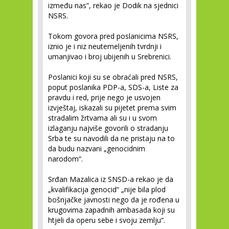
između nas”, rekao je Dodik na sjednici
NSRS.
Tokom govora pred poslanicima NSRS,
iznio je i niz neutemeljenih tvrdnji i
umanjivao i broj ubijenih u Srebrenici.
Poslanici koji su se obraćali pred NSRS,
poput poslanika PDP-a, SDS-a, Liste za
pravdu i red, prije nego je usvojen
izvještaj, iskazali su pijetet prema svim
stradalim žrtvama ali su i u svom
izlaganju najviše govorili o stradanju
Srba te su navodili da ne pristaju na to
da budu nazvani „genocidnim
narodom“.
Srđan Mazalica iz SNSD-a rekao je da
„kvalifikacija genocid“ „nije bila plod
bošnjačke javnosti nego da je rođena u
krugovima zapadnih ambasada koji su
htjeli da operu sebe i svoju zemlju“.