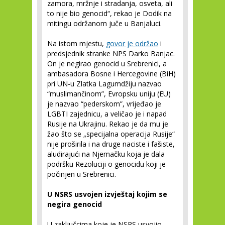
zamora, mržnje i stradanja, osveta, ali
to nije bio genocid“, rekao je Dodik na
mitingu održanom juče u Banjaluci.
Na istom mjestu,
govor je održao
i
predsjednik stranke NPS Darko Banjac.
On je negirao genocid u Srebrenici, a
ambasadora Bosne i Hercegovine (BiH)
pri UN-u Zlatka Lagumdžiju nazvao
“muslimančinom”, Evropsku uniju (EU)
je nazvao “pederskom”, vrijeđao je
LGBTI zajednicu, a veličao je i napad
Rusije na Ukrajinu. Rekao je da mu je
žao što se „specijalna operacija Rusije“
nije proširila i na druge naciste i fašiste,
aludirajući na Njemačku koja je dala
podršku Rezoluciji o genocidu koji je
počinjen u Srebrenici.
U NSRS usvojen izvještaj kojim se
negira genocid
U zaključcima koje je NSRS usvojio