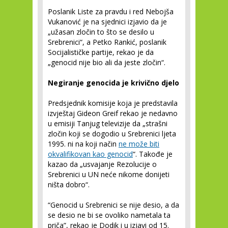
Poslanik Liste za pravdu i red Nebojša
Vukanović je na sjednici izjavio da je
„užasan zločin to što se desilo u
Srebrenici“, a Petko Rankić, poslanik
Socijalističke partije, rekao je da
„genocid nije bio ali da jeste zločin“.
Negiranje genocida je krivično djelo
Predsjednik komisije koja je predstavila
izvještaj Gideon Greif rekao je nedavno
u emisiji Tanjug televizije da „strašni
zločin koji se dogodio u Srebrenici ljeta
1995. ni na koji način
ne može biti
okvalifikovan kao genocid
“. Takođe je
kazao da „usvajanje Rezolucije o
Srebrenici u UN neće nikome donijeti
ništa dobro“.
“Genocid u Srebrenici se nije desio, a da
se desio ne bi se ovoliko nametala ta
priča”, rekao je Dodik i u izjavi od 15.