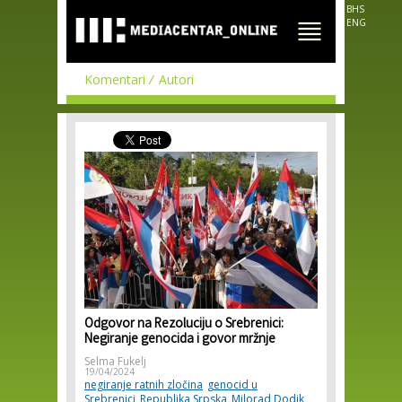
Skip to
BHS
main
ENG
content
Komentari
Autori
Odgovor na Rezoluciju o Srebrenici:
Negiranje genocida i govor mržnje
Selma Fukelj
19/04/2024
negiranje ratnih zločina
genocid u
Srebrenici
Republika Srpska
Milorad Dodik