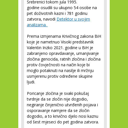
Srebrenici tokom jula 1995.
godine osudili su ukupno 54 osobe na
pet doživotnih kazni i 781 godinu
zatvora, navodi
Detektor u svojim
analizama.
Prema izmjenama Krivičnog zakona BiH
koje je nametnuo Visoki predstavnik
Valentin Inzko 2021. godine u BiH je
zabranjeno opravdavanje, umanjivanje
zločina genocida, ratnih zločina i zločina
protiv čovječnosti na način koje bi
moglo potaknuti na nasilje ili mržnju
usmjerenu protiv određene skupine
ljudi.
Poricanje zločina je svaki pokušaj
tvrdnje da se zločin nije dogodio,
negiranje činjenično utvrđenih pojava i
osporavanje namjere da se zločin
dogodio, a to krivično djelo nosi kaznu
od šest mjeseci do pet godina zatvora.