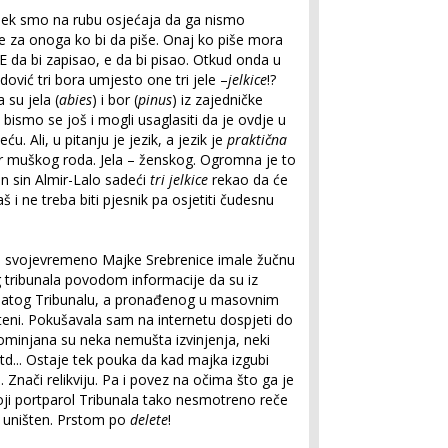
jek smo na rubu osjećaja da ga nismo
ike za onoga ko bi da piše. Onaj ko piše mora
. E da bi zapisao, e da bi pisao. Otkud onda u
vić tri bora umjesto one tri jele –
jelkice
!?
su jela (
abies
) i bor (
pinus
) iz zajedničke
 bismo se još i mogli usaglasiti da je ovdje u
u. Ali, u pitanju je jezik, a jezik je
praktična
 bor muškog roda. Jela – ženskog. Ogromna je to
jen sin Almir-Lalo sadeći
tri jelkice
rekao da će
š i ne treba biti pjesnik pa osjetiti čudesnu
u svojevremeno Majke Srebrenice imale žučnu
 tribunala povodom informacije da su iz
datog Tribunalu, a pronađenog u masovnim
eni. Pokušavala sam na internetu dospjeti do
ominjana su neka nemušta izvinjenja, neki
itd... Ostaje tek pouka da kad majka izgubi
. Znači relikviju. Pa i povez na očima što ga je
koji portparol Tribunala tako nesmotreno reče
to uništen. Prstom po
delete
!