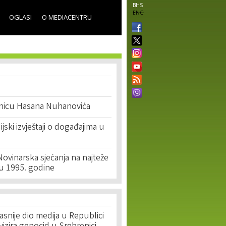
BHS
ENG
OGLASI
O MEDIACENTRU
nicu Hasana Nuhanovića
ijski izvještaji o događajima u
Novinarska sjećanja na najteže
lu 1995. godine
asnije dio medija u Republici