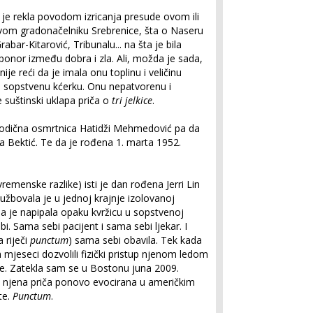
e rekla povodom izricanja presude ovom ili
ovom gradonačelniku Srebrenice, šta o Naseru
abar-Kitarović, Tribunalu... na šta je bila
ponor između dobra i zla. Ali, možda je sada,
ije reći da je imala onu toplinu i veličinu
 sopstvenu kćerku. Onu nepatvorenu i
 suštinski uklapa priča o
tri jelkice
.
rodična osmrtnica Hatidži Mehmedović pa da
 Bektić. Te da je rođena 1. marta 1952.
vremenske razlike) isti je dan rođena Jerri Lin
Službovala je u jednoj krajnje izolovanoj
da je napipala opaku kvržicu u sopstvenoj
bi. Sama sebi pacijent i sama sebi ljekar. I
 riječi
punctum
) sama sebi obavila. Tek kada
mjeseci dozvolili fizički pristup njenom ledom
e. Zatekla sam se u Bostonu juna 2009.
je njena priča ponovo evocirana u američkim
te.
Punctum
.