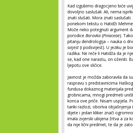
Kad izgubimo dragocjeno biće uvi
dovoljno saslušali. Ali, nema ispr
znati slušati. Mora znati saslušati
ponekom tekstu o Hatidži Mehmedo
Može neko potegnuti argument da 
porodice
Borovka
(
Pinaceae
). Tako
pitanju dendrologija – nauka o drveć
svijest
(i podsvijest). U jeziku je
razlika. Ne reče li Hatidža da je n
se, kad one narastu, on oženiti. Ba
ljepotu ove sličice.
Javnost je možda zaboravila da s
raspravu s predstavnicima Haškog
fundusa dokaznog materijala pre
grobnicama, mnogi predmeti uništ
konca ove priče. Nisam uspjela. P
tanki razlozi, oboriva objašnjenja 
dijete i jedan kliker znači ogromno
imala zvjerski ubijena žrtva a za 
da nije lični predmet, te da je za