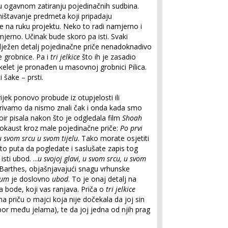
 u ogavnom zatiranju pojedinačnih sudbina.
ništavanje predmeta koji pripadaju
e na ruku projektu. Neko to radi namjerno i
amjerno. Učinak bude skoro pa isti. Svaki
ilježen detalj pojedinačne priče nenadoknadivo
 grobnice. Pa i
tri jelkice
što ih je zasadio
elet je pronađen u masovnoj grobnici Pilica.
 šake – prsti.
ijek ponovo probude iz otupjelosti ili
rivamo da nismo znali čak i onda kada smo
voir pisala nakon što je odgledala film
Shoah
lokaust kroz male pojedinačne priče:
Po prvi
u svom srcu u svom tijelu
. Tako morate osjetiti
 sto puta da pogledate i saslušate zapis tog
sti ubod. ...
u svojoj glavi, u svom srcu, u svom
 Barthes, objašnjavajući snagu vrhunske
tum
je doslovno
ubod
. To je onaj detalj na
a bode, koji vas ranjava. Priča o
tri jelkice
a priču o majci koja nije dočekala da joj sin
 među jelama), te da joj jedna od njih prag