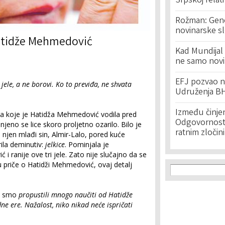
Srpskoj relat
Rožman: Geno
novinarske s
Hatidže Mehmedović
Kad Mundijal 
ne samo novi
EFJ pozvao na
ele, a ne borovi. Ko to previđa, ne shvata
Udruženja BH
Između činje
a koje je Hatidža Mehmedović vodila pred
Odgovornost 
eno se lice skoro proljetno ozarilo. Bilo je
ratnim zločin
njen mlađi sin, Almir-Lalo, pored kuće
rila deminutiv:
jelkice
. Pominjala je
 ranije ove tri jele. Zato nije slučajno da se
 priče o Hatidži Mehmedović, ovaj detalj
Search f
Search
da smo
propustili mnogo naučiti od Hatidže
dne ere. Nažalost, niko nikad neće ispričati