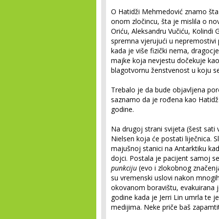
O Hatidži Mehmedović znamo šta j
onom zločincu, šta je mislila o n
Oriću, Aleksandru Vučiću, Kolindi Gr
spremna vjerujući u nepremostivi 
kada je više fizički nema, dragocjen
majke koja nevjestu dočekuje kao
blagotvornu ženstvenost u koju se
Trebalo je da bude objavljena po
saznamo da je rođena kao Hatidža
godine.
Na drugoj strani svijeta (šest sati 
Nielsen koja će postati liječnica. 
majušnoj stanici na Antarktiku ka
dojci. Postala je pacijent samoj se
punkciju
(evo i zlokobnog značenja
su vremenski uslovi nakon mnogih 
okovanom boravištu, evakuirana j
godine kada je Jerri Lin umrla te 
medijima. Neke priče baš zapamti