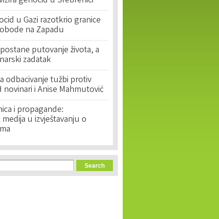
ivizira genocid u Srebrenici
cid u Gazi razotkrio granice
lobode na Zapadu
postane putovanje života, a
narski zadatak
 odbacivanje tužbi protiv
 novinari i Anise Mahmutović
nica i propagande:
medija u izvještavanju o
ima
orm