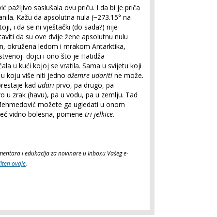
ažljivo saslušala ovu priču. I da bi je priča
ranila. Kažu da apsolutna nula (−273.15° na
oji, i da se ni vještački (do sada?) nije
taviti da su ove dvije žene apsolutnu nulu
sen, okružena ledom i mrakom Antarktika,
pstvenoj dojci i ono što je Hatidža
a u kući kojoj se vratila. Sama u svijetu koji
 u koju više niti jedno
džemre
udariti
ne može.
prestaje kad
udari
prvo, pa drugo, pa
rvo u zrak (havu), pa u vodu, pa u zemlju. Tad
e Mehmedović možete ga ugledati u onom
eć vidno bolesna, pomene
tri jelkice
.
komentara i edukacija za novinare u Inboxu Vašeg e-
ilten ovdje
.