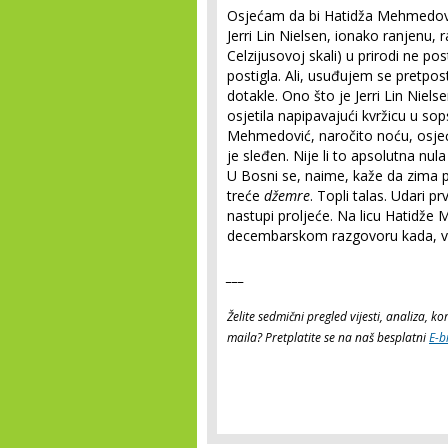
Osjećam da bi Hatidža Mehmedović p
Jerri Lin Nielsen, ionako ranjenu, 
Celzijusovoj skali) u prirodi ne post
postigla. Ali, usuđujem se pretpos
dotakle. Ono što je Jerri Lin Niel
osjetila napipavajući kvržicu u so
Mehmedović, naročito noću, osjećal
je sleđen. Nije li to apsolutna nula
U Bosni se, naime, kaže da zima 
treće
džemre
. Topli talas. Udari p
nastupi proljeće. Na licu Hatidž
decembarskom razgovoru kada, v
___
Želite sedmični pregled vijesti, analiza, 
maila? Pretplatite se na naš besplatni
E-b