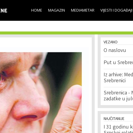
Skip to
main
HOME
MAGAZIN
MEDIAMETAR
VIJESTI I DOGAĐAJI
content
VEZANO
O naslovu
Put u Srebre
Iz arhive: Med
Srebrenici
Srebrenica - 
zadatke u ju
NAJČITANIJE
I 31 godinu k