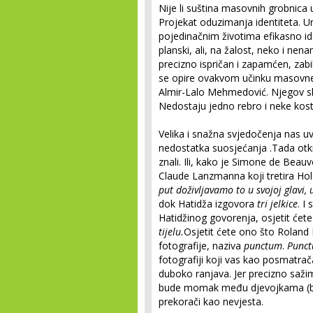
Nije li suština masovnih grobnica
Projekat oduzimanja identiteta. U
pojedinačnim životima efikasno id
planski, ali, na žalost, neko i nen
precizno ispričan i zapamćen, zab
se opire ovakvom učinku masovne
Almir-Lalo Mehmedović. Njegov sk
Nedostaju jedno rebro i neke kosti
Velika i snažna svjedočenja nas uv
nedostatka suosjećanja .Tada otk
znali. Ili, kako je Simone de Beau
Claude Lanzmanna koji tretira Ho
put doživljavamo to u svojoj glavi, 
dok Hatidža izgovora
tri jelkice
. I
Hatidžinog govorenja, osjetit ćete i
tijelu.
Osjetit ćete ono što Roland
fotografije, naziva
punctum
.
Punc
fotografiji koji vas kao posmatrač
duboko ranjava. Jer precizno sažim
bude momak među djevojkama (bor
prekorači kao nevjesta.