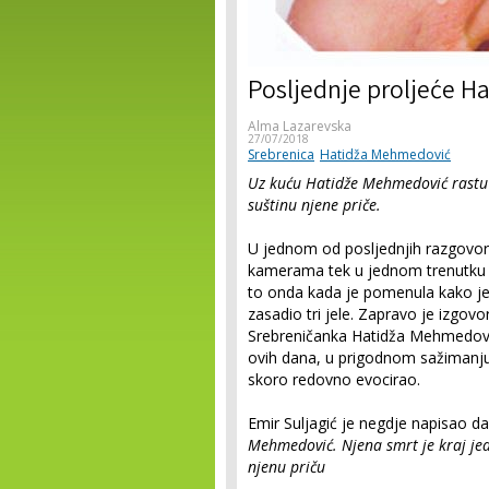
Posljednje proljeće 
Alma Lazarevska
27/07/2018
Srebrenica
Hatidža Mehmedović
Uz kuću Hatidže Mehmedović rastu j
suštinu njene priče.
U jednom od posljednjih razgovor
kamerama tek u jednom trenutku nj
to onda kada je pomenula kako je 
zasadio tri jele. Zapravo je izgovo
Srebreničanka Hatidža Mehmedović i
ovih dana, u prigodnom sažimanju
skoro redovno evocirao.
Emir Suljagić je negdje napisao 
Mehmedović.
Njena smrt je kraj je
njenu priču