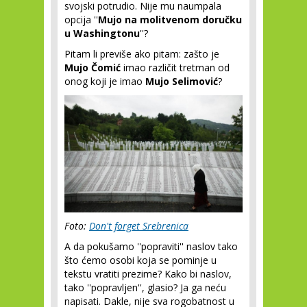
svojski potrudio. Nije mu naumpala
opcija ''
Mujo na molitvenom doručku
u Washingtonu
''?
Pitam li previše ako pitam: zašto je
Mujo Čomić
imao različit tretman od
onog koji je imao
Mujo Selimović
?
Foto:
Don't forget Srebrenica
A da pokušamo ''popraviti'' naslov tako
što ćemo osobi koja se pominje u
tekstu vratiti prezime? Kako bi naslov,
tako ''popravljen'', glasio? Ja ga neću
napisati. Dakle, nije sva rogobatnost u