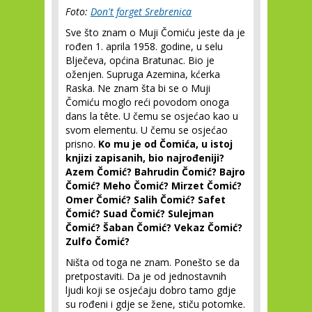
Foto:
Don't forget Srebrenica
Sve što znam o Muji Čomiću jeste da je
rođen 1. aprila 1958. godine, u selu
Blječeva, općina Bratunac. Bio je
oženjen. Supruga Azemina, kćerka
Raska. Ne znam šta bi se o Muji
Čomiću moglo reći povodom onoga
dans la tête. U čemu se osjećao kao u
svom elementu. U čemu se osjećao
prisno.
Ko mu je od Čomića, u istoj
knjizi zapisanih, bio najrođeniji?
Azem Čomić? Bahrudin Čomić? Bajro
Čomić? Meho Čomić? Mirzet Čomić?
Omer Čomić? Salih Čomić? Safet
Čomić? Suad Čomić? Sulejman
Čomić? Šaban Čomić? Vekaz Čomić?
Zulfo Čomić?
Ništa od toga ne znam. Ponešto se da
pretpostaviti. Da je od jednostavnih
ljudi koji se osjećaju dobro tamo gdje
su rođeni i gdje se žene, stiču potomke.