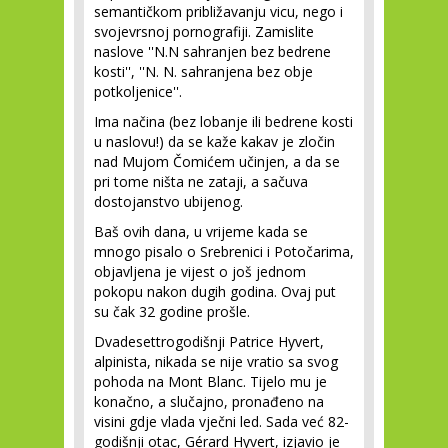
semantičkom približavanju vicu, nego i
svojevrsnoj pornografiji. Zamislite
naslove ''N.N sahranjen bez bedrene
kosti'', ''N. N. sahranjena bez obje
potkoljenice''.
Ima načina (bez lobanje ili bedrene kosti
u naslovu!) da se kaže kakav je zločin
nad Mujom Čomićem učinjen, a da se
pri tome ništa ne zataji, a sačuva
dostojanstvo ubijenog.
Baš ovih dana, u vrijeme kada se
mnogo pisalo o Srebrenici i Potočarima,
objavljena je vijest o još jednom
pokopu nakon dugih godina. Ovaj put
su čak 32 godine prošle.
Dvadesettrogodišnji Patrice Hyvert,
alpinista, nikada se nije vratio sa svog
pohoda na Mont Blanc. Tijelo mu je
konačno, a slučajno, pronađeno na
visini gdje vlada vječni led. Sada već 82-
godišnji otac, Gérard Hyvert, izjavio je