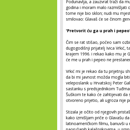
Podunavlja, a zauzvrat traži da m
godina i moram malo razmišljati 
tome nije bio sklon; nudi mu mjesto
smilovao: Glavaš će se činom gener
'Pretvorit ću ga u prah i pepeo
Čim se rat stišao, počeo sam ozbilj
dugogodišnji prijatelj Ivica Vrkić
krajem 1996. i rekao kako mu je G
će me u prah i pepeo ne prestanem
Vrkić mi je rekao da tu prijetnju s
da bi mi javnost možda mogla bit
veleposlanik u Hrvatskoj Peter Gal
sastanku s predsjednikom Tuđma
Šuškom te kako će zahtijevati da s
otvoreno prijetio, ali ugroza nije p
Stizala je očito od njegovih pristaš
kako izmišljam priče o Glavašu d
latinoameričkom filmu, banuvši u 
naoružanih kalašnjikovima, u srpn