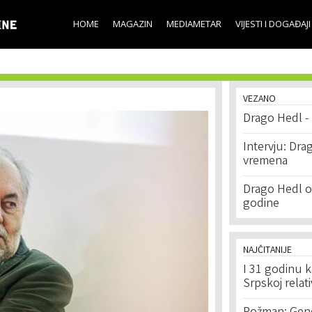
Skip to
main
HOME
MAGAZIN
MEDIAMETAR
VIJESTI I DOGAĐAJI
content
VEZANO
Drago Hedl - 
Intervju: Dra
vremena
Drago Hedl o
godine
NAJČITANIJE
I 31 godinu k
Srpskoj relat