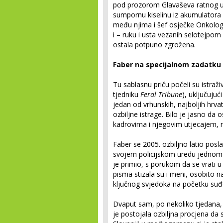
pod prozorom Glavaševa ratnog ureda
sumpornu kiselinu iz akumulatora 
među njima i šef osječke Onkologi
i – ruku i usta vezanih selotejpom 
ostala potpuno zgrožena.
Faber na specijalnom zadatku
Tu sablasnu priču počeli su istraži
tjedniku
Feral Tribune
), uključujuć
jedan od vrhunskih, najboljih hrvat
ozbiljne istrage. Bilo je jasno da
kadrovima i njegovim utjecajem, 
Faber se 2005. ozbiljno latio pos
svojem policijskom uredu jednom 
je primio, s porukom da se vrati 
pisma stizala su i meni, osobito n
ključnog svjedoka na početku suđe
Dvaput sam, po nekoliko tjedana,
je postojala ozbiljna procjena da