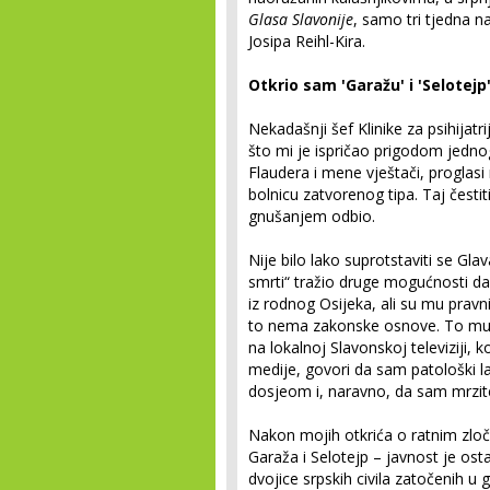
Glasa Slavonije
, samo tri tjedna 
Josipa Reihl-Kira.
Otkrio sam 'Garažu' i 'Selotejp
Nekadašnji šef Klinike za psihijatr
što mi je ispričao prigodom jedno
Flaudera i mene vještači, proglasi 
bolnicu zatvorenog tipa. Taj čestit
gnušanjem odbio.
Nije bilo lako suprotstaviti se Gla
smrti“ tražio druge mogućnosti da
iz rodnog Osijeka, ali su mu pravnic
to nema zakonske osnove. To mu 
na lokalnoj Slavonskoj televiziji, 
medije, govori da sam patološki laž
dosjeom i, naravno, da sam mrzite
Nakon mojih otkrića o ratnim zloč
Garaža i Selotejp – javnost je os
dvojice srpskih civila zatočenih u