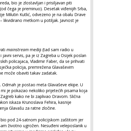
, bio je zlostavljan i prisiljavan piti
(od čega je preminuo). Desetak viđenijih Srba,
je Milutin Kutlić, odvezeno je na obalu Drave
– likvidirano metkom u potiljak. Javnost je
vati
mainstream
mediji (tad sam radio u
i i javni servis, pa je iz Zagreba u Osijek poslan
skih policajaca, Vladimir Faber, da se prihvati
 osječka policija, premrežena Glavaševim
ne može obaviti takav zadatak.
la. Odmah je postao meta Glavaševe ekipe. U
mi je pokazao nekoliko prijetećih pisama koja
u Zagreb kako ne bi zaplivao Dravom. Slična
akon iskaza Krunoslava Fehira, kasnije
nja Glavašu za ratne zločine.
 bio pod 24-satnom policijskom zaštitom jer
 sam životno ugrožen. Nesuđeni veleposlanik u