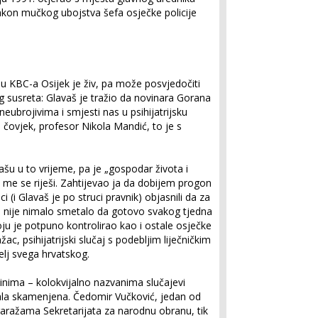
nakon mučkog ubojstva šefa osječke policije
'
iju KBC-a Osijek je živ, pa može posvjedočiti
g susreta: Glavaš je tražio da novinara Gorana
neubrojivima i smjesti nas u psihijatrijsku
i čovjek, profesor Nikola Mandić, to je s
vašu u to vrijeme, pa je „gospodar života i
 me se riješi. Zahtijevao ja da dobijem progon
i (i Glavaš je po struci pravnik) objasnili da za
nije nimalo smetalo da gotovo svakog tjedna
koju je potpuno kontrolirao kao i ostale osječke
ac, psihijatrijski slučaj s podebljim liječničkim
lj svega hrvatskog.
inima – kolokvijalno nazvanima slučajevi
tala skamenjena. Čedomir Vučković, jedan od
 garažama Sekretarijata za narodnu obranu, tik