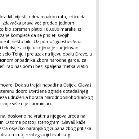
 kratkih vijesti, odmah nakon rata, crticu da
e izdavačka prava već prodao jednom
to bio spreman platiti 100.000 maraka. Iz
zane komplete da se prisjeti svojih
nije ih nešto bilo. Uz pomoć
ghostwritera
,
 tek dvije akcije u kojima je sudjelovao:
 selo Tenju i prelazak na lijevu obalu Drave, u
licinom pripadnika Zbora narodne garde, za
efilirao nasipom i bez ispaljena metka vratio
moare. Dok su trajali napadi na Osijek, Glavaš
suterenu dobro utvrđene zgrade dotadašnjeg
eza udruženja boraca Narodnooslobodilačkog
asnije više nije spominjao.
ana, doslovno na vratima njegova ureda na
čin. O tome postoji stenogram: Glavaš kaže
esta osječko-baranjskog župana zbog pritiska
ivio mirnoj reintegraciji hrvatskog