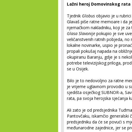
Lažni heroj Domovinskog rata
Tjednik
Globus
objavio je u rubrici
Glavaš piše ratne memoare i da j
njemačkom nakladniku, koji je za 
Glasa Slavonije
pokupio je sve uve
veličanstvenih ratnih pobjeda, no 
lokalne novinarke, uspio je pronaći
propali pokušaj napada na obližnje
okupiranu Baranju, gdje je s neko
potrebe televizijskog priloga, prod
se u Osijek.
Bilo je to nedovoljno za ratne me
je vrijeme uglavnom provodio u 
sjedišta osječkog SUBNOR-a, Sav
rata, pa svoja herojska sjećanja k
Ali zato je od predsjednika Tuđm
Pantovčaku, iskamčio generalski 
predsjedniku da će se povući s mj
međunarodne zajednice, jer se prot