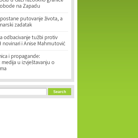
cid u Gazi razotkrio granice
lobode na Zapadu
postane putovanje života, a
narski zadatak
 odbacivanje tužbi protiv
 novinari i Anise Mahmutović
nica i propagande:
medija u izvještavanju o
ima
orm