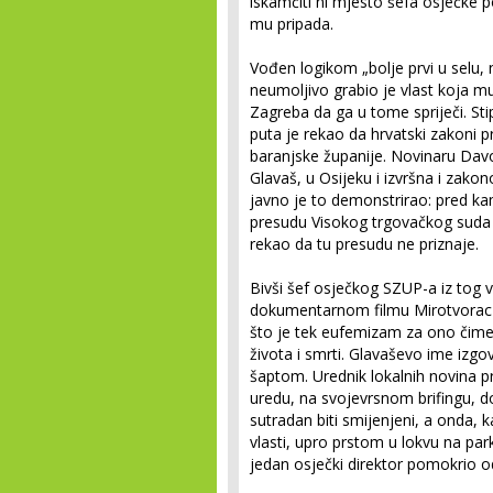
iskamčiti ni mjesto šefa osječke po
mu pripada.
Vođen logikom „bolje prvi u selu, ne
neumoljivo grabio je vlast koja mu
Zagreba da ga u tome spriječi. Sti
puta je rekao da hrvatski zakoni p
baranjske županije. Novinaru Davo
Glavaš, u Osijeku i izvršna i zako
javno je to demonstrirao: pred ka
presudu Visokog trgovačkog suda o
rekao da tu presudu ne priznaje.
Bivši šef osječkog SZUP-a iz tog
dokumentarnom filmu Mirotvorac 
što je tek eufemizam za ono čim
života i smrti. Glavaševo ime izg
šaptom. Urednik lokalnih novina p
uredu, na svojevrsnom brifingu, do
sutradan biti smijenjeni, a onda,
vlasti, upro prstom u lokvu na par
jedan osječki direktor pomokrio o