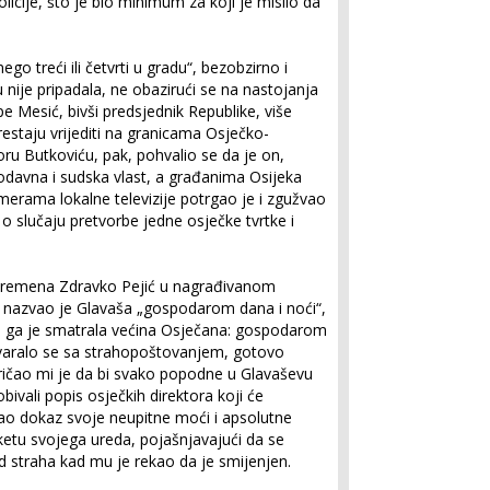
licije, što je bio minimum za koji je mislio da
go treći ili četvrti u gradu“, bezobzirno i
 nije pripadala, ne obazirući se na nastojanja
pe Mesić, bivši predsjednik Republike, više
restaju vrijediti na granicama Osječko-
ru Butkoviću, pak, pohvalio se da je on,
nodavna i sudska vlast, a građanima Osijeka
merama lokalne televizije potrgao je i zgužvao
 slučaju pretvorbe jedne osječke tvrtke i
 vremena Zdravko Pejić u nagrađivanom
nazvao je Glavaša „gospodarom dana i noći“,
e ga je smatrala većina Osječana: gospodarom
ovaralo se sa strahopoštovanjem, gotovo
ričao mi je da bi svako popodne u Glavaševu
bivali popis osječkih direktora koji će
 kao dokaz svoje neupitne moći i apsolutne
ketu svojega ureda, pojašnjavajući da se
d straha kad mu je rekao da je smijenjen.