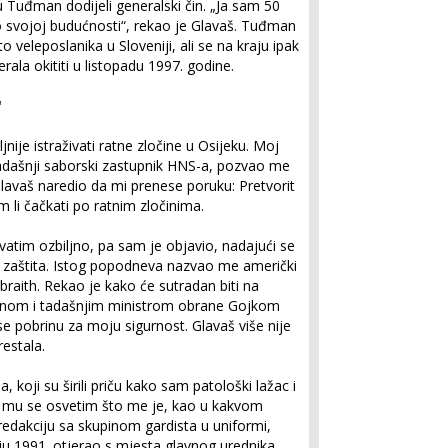
u Tuđman dodijeli generalski čin. „Ja sam 50
o svojoj budućnosti“, rekao je Glavaš. Tuđman
 veleposlanika u Sloveniji, ali se na kraju ipak
ala okititi u listopadu 1997. godine.
'
nije istraživati ratne zločine u Osijeku. Moj
, tadašnji saborski zastupnik HNS-a, pozvao me
lavaš naredio da mi prenese poruku: Pretvorit
 li čačkati po ratnim zločinima.
hvatim ozbiljno, pa sam je objavio, nadajući se
i zaštita. Istog popodneva nazvao me američki
braith. Rekao je kako će sutradan biti na
nom i tadašnjim ministrom obrane Gojkom
e pobrinu za moju sigurnost. Glavaš više nije
restala.
a, koji su širili priču kako sam patološki lažac i
a mu se osvetim što me je, kao u kakvom
redakciju sa skupinom gardista u uniformi,
ju 1991. otjerao s mjesta glavnog urednika