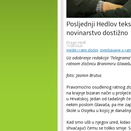
Posljednji Hedlov teks
novinarstvo dostižno
Drago Hedl
17/06/2026
mediji i ratni zločini
izvještavanje o rat
Uz odobrenje redakcije 'Telegrama
ratnom zločincu Branimiru Glavaš
foto: Jasmin Brutus
Pravomoćno osuđenog ratnog zlo
na krajnje bizaran način u proljeće
u Hrvatskoj. Jedan od tadašnjih č
nekim poslom Glavaša, pa me zapi
škole u Osijeku u kojoj je današnji 
Kad smo ušli u njegov ured, kidao
shvaćajući čemu se toliko smije. 