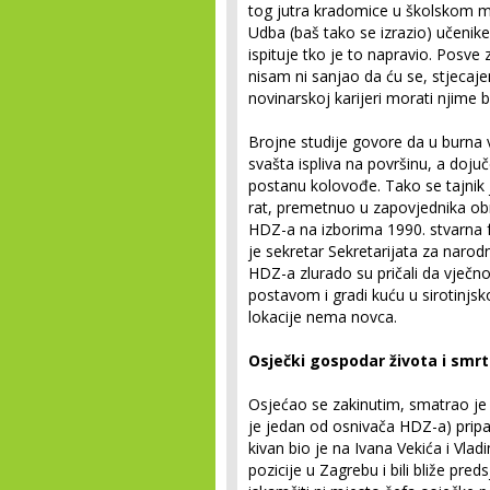
tog jutra kradomice u školskom m
Udba (baš tako se izrazio) učenik
ispituje tko je to napravio. Posv
nisam ni sanjao da ću se, stjecaj
novinarskoj karijeri morati njime b
Brojne studije govore da u burna 
svašta ispliva na površinu, a doj
postanu kolovođe. Tako se tajnik 
rat, premetnuo u zapovjednika o
HDZ-a na izborima 1990. stvarna fu
je sekretar Sekretarijata za narod
HDZ-a zlurado su pričali da vječ
postavom i gradi kuću u sirotinjs
lokacije nema novca.
Osječki gospodar života i smrt
Osjećao se zakinutim, smatrao je
je jedan od osnivača HDZ-a) prip
kivan bio je na Ivana Vekića i Vlad
pozicije u Zagrebu i bili bliže pr