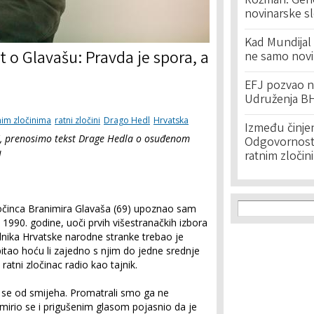
Rožman: Geno
novinarske s
Kad Mundijal 
t o Glavašu: Pravda je spora, a
ne samo novi
EFJ pozvao na
Udruženja BH
nim zločinima
ratni zločini
Drago Hedl
Hrvatska
Između činje
', prenosimo tekst Drage Hedla o osuđenom
Odgovornost 
u
ratnim zločin
Search f
Search
činca Branimira Glavaša (69) upoznao sam
 1990. godine, uoči prvih višestranačkih izbora
elnika Hrvatske narodne stranke trebao je
tao hoću li zajedno s njim do jedne srednje
ratni zločinac radio kao tajnik.
 se od smijeha. Promatrali smo ga ne
Smirio se i prigušenim glasom pojasnio da je