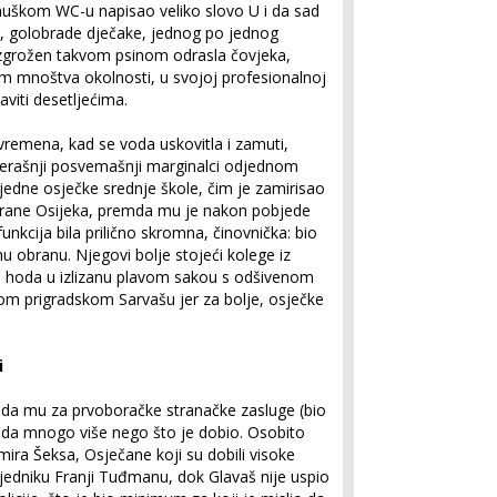
uškom WC-u napisao veliko slovo U i da sad
e, golobrade dječake, jednog po jednog
e zgrožen takvom psinom odrasla čovjeka,
em mnoštva okolnosti, u svojoj profesionalnoj
aviti desetljećima.
vremena, kad se voda uskovitla i zamuti,
učerašnji posvemašnji marginalci odjednom
jedne osječke srednje škole, čim je zamirisao
brane Osijeka, premda mu je nakon pobjede
nkcija bila prilično skromna, činovnička: bio
nu obranu. Njegovi bolje stojeći kolege iz
no hoda u izlizanu plavom sakou s odšivenom
kom prigradskom Sarvašu jer za bolje, osječke
i
 da mu za prvoboračke stranačke zasluge (bio
ada mnogo više nego što je dobio. Osobito
imira Šeksa, Osječane koji su dobili visoke
edsjedniku Franji Tuđmanu, dok Glavaš nije uspio