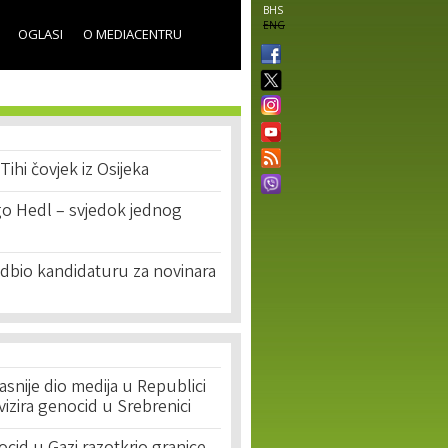
BHS
ENG
OGLASI
O MEDIACENTRU
Tihi čovjek iz Osijeka
go Hedl – svjedok jednog
dbio kandidaturu za novinara
asnije dio medija u Republici
ivizira genocid u Srebrenici