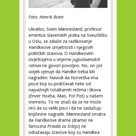
Foto: Henrik Ibzen
Ukratko, Svein Mønnesland, profesor
emeritus slavenskih jezika na Sveučilištu
u Oslu, se zalaže za razlikovanje
Handkeove umjetnosti i njegovih
političkih stavova. O Handkeovim
izvještajima u vrijeme
jugoslavenskih
ratova
ne govori povoljno. No, on još
uvijek vjeruje da Handke treba biti
nagrađen. Navodi da Norveška ima
pisce koji su podržavali neke od
najvažnijih totalitarnih režima i likova
(Enver Hoxha, Mao, Pol Pot) u našem
vremenu. To ne znači da se ne može
reći da su veliki pisci i da ne zaslužuju
književne nagrade. Mønnesland smatra
da Handkeove drame (drame! ne
famozna
Pravda za Srbiju
) ne
odražavaju stavove koji su Handkea