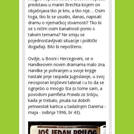
predstavu u maniri Brechta kojem on
objašnjava tko je kriv, a tko nije. .. Osim
toga, tko bi se usudio, danas, napisati
dramu o njemačkoj stvarnosti? Tko bi
se s ničim osim banalnosti ponio s
takvim temama? Ne smiju se
pojednostavljivati situacije i politički
događaji. Bilo bi nepošteno.
Ovdje, u Bosni i Hercegovini, se o
Handkeovim novim dramama malo zna.
Handke je pohranjen u svoje knjige
nastale prije raspada Jugoslavije, u svoj
neosporan književni talenat i u to da se
ogriješio o mnogo šta (o tome sam, a
povodom pamfleta
Pravda za Srbiju
,
kada je trebalo, pisala na dobrih
petnaestak
kartica u tadašnjim Danima -
maja - svibnja 1996, br 43).