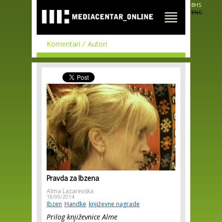
Skip to
BHS
main
ENG
content
Komentari
Autori
Pravda za Ibzena
Alma Lazarevska
18/09/2014
Ibzen
Handke
književne nagrade
Prilog književnice Alme