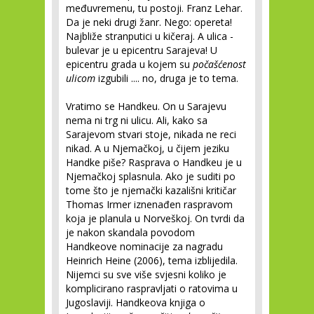
međuvremenu, tu postoji. Franz Lehar.
Da je neki drugi žanr. Nego: opereta!
Najbliže stranputici u kičeraj. A ulica -
bulevar je u epicentru Sarajeva! U
epicentru grada u kojem su
počašćenost
ulicom
izgubili .... no, druga je to tema.
Vratimo se Handkeu. On u Sarajevu
nema ni trg ni ulicu. Ali, kako sa
Sarajevom stvari stoje, nikada ne reci
nikad. A u Njemačkoj, u čijem jeziku
Handke piše? Rasprava o Handkeu je u
Njemačkoj splasnula. Ako je suditi po
tome što je njemački kazališni kritičar
Thomas Irmer iznenađen raspravom
koja je planula u Norveškoj. On tvrdi da
je nakon skandala povodom
Handkeove nominacije za nagradu
Heinrich Heine (2006), tema izblijedila.
Nijemci su sve više svjesni koliko je
komplicirano raspravljati o ratovima u
Jugoslaviji. Handkeova knjiga o