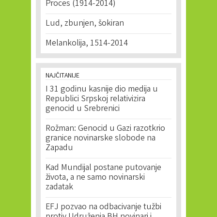
Proces (1914-2014)
Lud, zbunjen, šokiran
Melankolija, 1514-2014
NAJČITANIJE
I 31 godinu kasnije dio medija u
Republici Srpskoj relativizira
genocid u Srebrenici
Rožman: Genocid u Gazi razotkrio
granice novinarske slobode na
Zapadu
Kad Mundijal postane putovanje
života, a ne samo novinarski
zadatak
EFJ pozvao na odbacivanje tužbi
protiv Udruženja BH novinari i