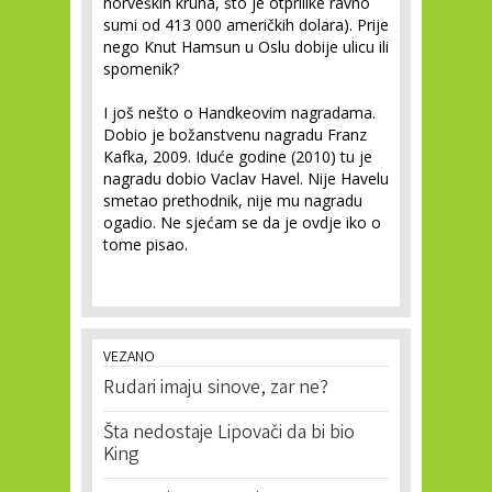
norveških kruna, što je otprilike ravno
sumi od 413 000 američkih dolara). Prije
nego Knut Hamsun u Oslu dobije ulicu ili
spomenik?
I još nešto o Handkeovim nagradama.
Dobio je božanstvenu nagradu Franz
Kafka, 2009. Iduće godine (2010) tu je
nagradu dobio Vaclav Havel. Nije Havelu
smetao prethodnik, nije mu nagradu
ogadio. Ne sjećam se da je ovdje iko o
tome pisao.
VEZANO
Rudari imaju sinove, zar ne?
Šta nedostaje Lipovači da bi bio
King