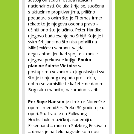
nacionalnosti. Odluka žirija se, suočena
s aktuelnim propitivanjima, prilično
podudara s onim što je Thomas Irmer
rekao: to je njegova osobna pravo -
učiniti ono što je učinio. Peter Handke i
njegovo budalesanje po Srbiji! Koje je i
svim Srbijancima što nisu pohrlili na
Miloševićevu sahranu, valjda,
degutantno. Jer, kad spojite stranice
njegove prekrasne knjige
Pouka
planine Sainte Victoire
sa
postupcima vezanim za Jugoslaviju i sve
što je iz njenog raspada proisteklo,
dobro se zamislite te kažete: ne dao mi
Bog tako mahnito, nakaradno stariti.
Per Boye Hansen
je direktor Norveške
opere i menadžer. Preko 30 godina je u
operi. Studirao je na Folkwang
Hochschule muzičkoj akademiji u
Essenuand ... radio na Salzburg Festivalu
... danas je na čelu nagrade koja nosi