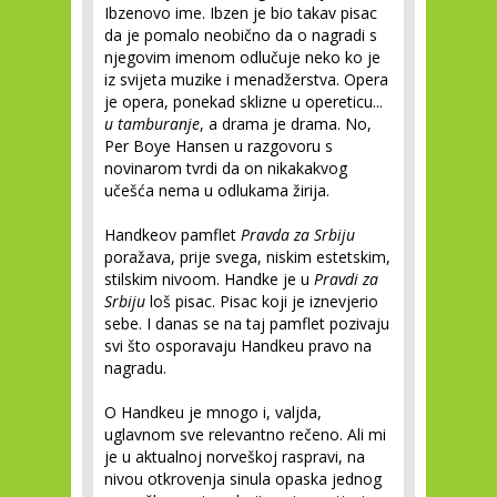
Ibzenovo ime. Ibzen je bio takav pisac
da je pomalo neobično da o nagradi s
njegovim imenom odlučuje neko ko je
iz svijeta muzike i menadžerstva. Opera
je opera, ponekad sklizne u opereticu...
u tamburanje
, a drama je drama. No,
Per Boye Hansen u razgovoru s
novinarom tvrdi da on nikakakvog
učešća nema u odlukama žirija.
Handkeov pamflet
Pravda za Srbiju
poražava, prije svega, niskim estetskim,
stilskim nivoom. Handke je u
Pravdi za
Srbiju
loš pisac. Pisac koji je iznevjerio
sebe. I danas se na taj pamflet pozivaju
svi što osporavaju Handkeu pravo na
nagradu.
O Handkeu je mnogo i, valjda,
uglavnom sve relevantno rečeno. Ali mi
je u aktualnoj norveškoj raspravi, na
nivou otkrovenja sinula opaska jednog