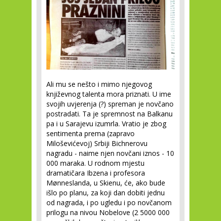
Ali mu se nešto i mimo njegovog
književnog talenta mora priznati. U ime
svojih uvjerenja (?) spreman je novčano
postradati. Ta je spremnost na Balkanu
pa i u Sarajevu izumrla. Vratio je zbog
sentimenta prema (zapravo
Miloševićevoj) Srbiji Bichnerovu
nagradu - naime njen novčani iznos - 10
000 maraka. U rodnom mjestu
dramatičara Ibzena i profesora
Mønneslanda, u Skienu, će, ako bude
išlo po planu, za koji dan dobiti jednu
od nagrada, i po ugledu i po novčanom
prilogu na nivou Nobelove (2 5000 000