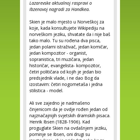
Lazarevske aktualnoj raspravi o
Ibzenovoj nagradi za Handkea.
Skien je malo mjesto u Norveškoj za
koje, kada konsultujete Wikipediju na
norveškom jeziku, shvatate da i nije baš
tako malo. Tu su rođena dva pisca,
jedan polarni istraživač, jedan komičar,
jedan kompozitor - organist,
sopranistica, tri muzičara, jedan
historičar, evangelista- kompozitor,
četiri političara od kojih je jedan bio
predsjednik vlade, i ne dao Bog da
izostavim: četiri nogometaša i jedna
stilistica - model.
Ali sve zajedno je nadmašeno
činjenicom da je ovdje rođen jedan od
najznačajnijih svjetskih dramskih pisaca.
Henrik Ibsen (1828-1906). Kad
proguglate Skien na ovdašnjem jeziku,
pominje se Ibsen, oni drugi su