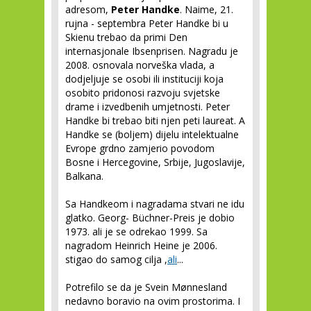
adresom,
Peter Handke
. Naime, 21.
rujna - septembra Peter Handke bi u
Skienu trebao da primi Den
internasjonale Ibsenprisen. Nagradu je
2008. osnovala norveška vlada, a
dodjeljuje se osobi ili instituciji koja
osobito pridonosi razvoju svjetske
drame i izvedbenih umjetnosti. Peter
Handke bi trebao biti njen peti laureat. A
Handke se (boljem) dijelu intelektualne
Evrope grdno zamjerio povodom
Bosne i Hercegovine, Srbije, Jugoslavije,
Balkana.
Sa Handkeom i nagradama stvari ne idu
glatko. Georg- Büchner-Preis je dobio
1973. ali je se odrekao 1999. Sa
nagradom Heinrich Heine je 2006.
stigao do samog cilja ,
ali
...
Potrefilo se da je Svein Mønnesland
nedavno boravio na ovim prostorima. I