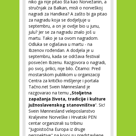
niko ga nije pitao šta kao Norvežanin, a
stručnjak za Balkan, misli o norveškoj
nagradi za Handkea? A zašto bi ga pitao
za nagradu koja se dodjeljuje u
septembru, a on je ovdje bio u junu,
julu? Jer se za nagradu znalo još u
martu. Tako je sa ovom nagradom.
Odluka se oglašava u martu - na
Ibzenov rođendan. A dodjela je u
septembru, kada se održava festival
posvećen Ibzenu. Razgovora o nagradi,
po svoj, prilici, nije bilo. Čitamo: Pred
mostarskom publikom u organizaciji
Centra za kritičko mišljenje i portala
Tačno.net Svein Mønnesland je
razgovarao na temu „
Stoljetna
zapažanja života, tradicije i kulture
južnoslavenskog stanovništva
“. Sic!
Svein Mønnesland veleposlanstvo
Kraljevine Norveške i Hrvatski PEN
centar organizirali su tribinu
"Jugoistočna Europa iz druge
perspektive" na kojoj su predstavljene