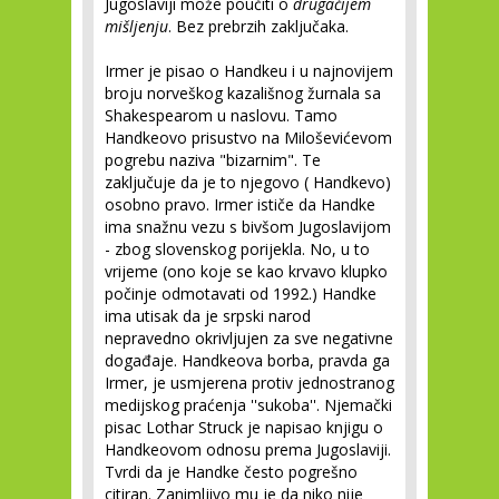
Jugoslaviji može poučiti o
drugačijem
mišljenju
. Bez prebrzih zaključaka.
Irmer je pisao o Handkeu i u najnovijem
broju norveškog kazališnog žurnala sa
Shakespearom u naslovu. Tamo
Handkeovo prisustvo na Miloševićevom
pogrebu naziva "bizarnim". Te
zaključuje da je to njegovo ( Handkevo)
osobno pravo. Irmer ističe da Handke
ima snažnu vezu s bivšom Jugoslavijom
- zbog slovenskog porijekla. No, u to
vrijeme (ono koje se kao krvavo klupko
počinje odmotavati od 1992.) Handke
ima utisak da je srpski narod
nepravedno okrivljujen za sve negativne
događaje. Handkeova borba, pravda ga
Irmer, je usmjerena protiv jednostranog
medijskog praćenja ''sukoba''. Njemački
pisac Lothar Struck je napisao knjigu o
Handkeovom odnosu prema Jugoslaviji.
Tvrdi da je Handke često pogrešno
citiran. Zanimljivo mu je da niko nije