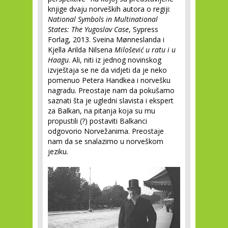
knjige dvaju norveških autora o regiji:
National Symbols in Multinational
States: The Yugoslav Case
, Sypress
Forlag, 2013. Sveina Mønneslanda i
Kjella Arilda Nilsena
Milošević u ratu i u
Haagu
. Ali, niti iz jednog novinskog
izvještaja se ne da vidjeti da je neko
pomenuo Petera Handkea i norvešku
nagradu. Preostaje nam da pokušamo
saznati šta je ugledni slavista i ekspert
za Balkan, na pitanja koja su mu
propustili (?) postaviti Balkanci
odgovorio Norvežanima. Preostaje
nam da se snalazimo u norveškom
jeziku.