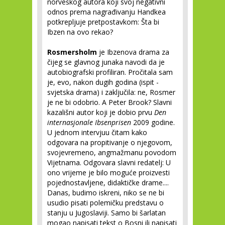
norveškog autora koji svoj negativni
odnos prema nagrađivanju Handkea
potkrepljuje pretpostavkom: Šta bi
Ibzen na ovo rekao?
Rosmersholm
je Ibzenova drama za
čijeg se glavnog junaka navodi da je
autobiografski profiliran. Pročitala sam
je, evo, nakon dugih godina (ispit -
svjetska drama) i zaključila: ne, Rosmer
je ne bi odobrio. A Peter Brook? Slavni
kazališni autor koji je dobio prvu
Den
internasjonale Ibsenprisen
2009 godine.
U jednom intervjuu čitam kako
odgovara na propitivanje o njegovom,
svojevremeno, angmažmanu povodom
Vijetnama. Odgovara slavni redatelj: U
ono vrijeme je bilo moguće proizvesti
pojednostavljene, didaktičke drame....
Danas, budimo iskreni, niko se ne bi
usudio pisati polemičku predstavu o
stanju u Jugoslaviji. Samo bi šarlatan
mogao napisati tekst o Bosni ili napisati