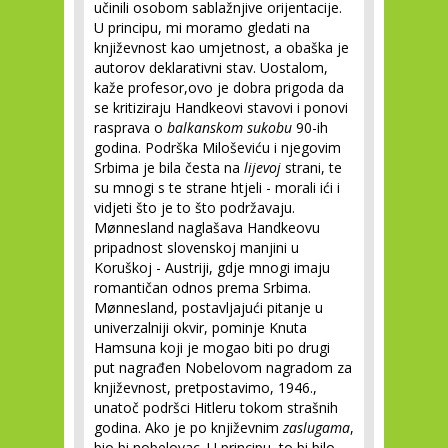
učinili osobom sablažnjive orijentacije.
U principu, mi moramo gledati na
književnost kao umjetnost, a obaška je
autorov deklarativni stav. Uostalom,
kaže profesor,ovo je dobra prigoda da
se kritiziraju Handkeovi stavovi i ponovi
rasprava o
balkanskom sukobu
90-ih
godina. Podrška Miloševiću i njegovim
Srbima je bila česta na
lijevoj
strani, te
su mnogi s te strane htjeli - morali ići i
vidjeti što je to što podržavaju.
Mønnesland naglašava Handkeovu
pripadnost slovenskoj manjini u
Koruškoj - Austriji, gdje mnogi imaju
romantičan odnos prema Srbima.
Mønnesland, postavljajući pitanje u
univerzalniji okvir, pominje Knuta
Hamsuna koji je mogao biti po drugi
put nagrađen Nobelovom nagradom za
književnost, pretpostavimo, 1946.,
unatoč podršci Hitleru tokom strašnih
godina. Ako je po književnim
zaslugama
,
bio bi nobelovac. U principu, to bi bilo