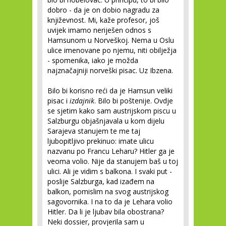
dobro - da je on dobio nagradu za
književnost. Mi, kaže profesor, još
uvijek imamo neriješen odnos s
Hamsunom u Norveškoj. Nema u Oslu
ulice imenovane po njemu, niti obilježja
- spomenika, iako je možda
najznačajniji norveški pisac. Uz Ibzena.
Bilo bi korisno reći da je Hamsun veliki
pisac i
izdajnik
. Bilo bi poštenije. Ovdje
se sjetim kako sam austrijskom piscu u
Salzburgu objašnjavala u kom dijelu
Sarajeva stanujem te me taj
ljubopitljivo prekinuo: imate ulicu
nazvanu po Francu Leharu? Hitler ga je
veoma volio. Nije da stanujem baš u toj
ulici. Ali je vidim s balkona. I svaki put -
poslije Salzburga, kad izađem na
balkon, pomislim na svog austrijskog
sagovornika. I na to da je Lehara volio
Hitler. Da li je ljubav bila obostrana?
Neki dossier, provjerila sam u