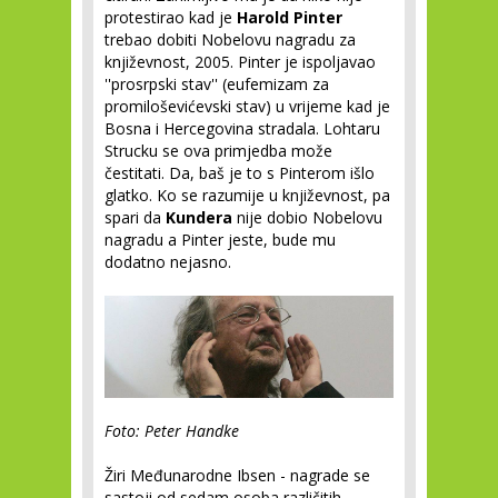
protestirao kad je
Harold Pinter
trebao dobiti Nobelovu nagradu za
književnost, 2005. Pinter je ispoljavao
''prosrpski stav'' (eufemizam za
promiloševićevski stav) u vrijeme kad je
Bosna i Hercegovina stradala. Lohtaru
Strucku se ova primjedba može
čestitati. Da, baš je to s Pinterom išlo
glatko. Ko se razumije u književnost, pa
spari da
Kundera
nije dobio Nobelovu
nagradu a Pinter jeste, bude mu
dodatno nejasno.
Foto: Peter Handke
Žiri Međunarodne Ibsen - nagrade se
sastoji od sedam osoba različitih