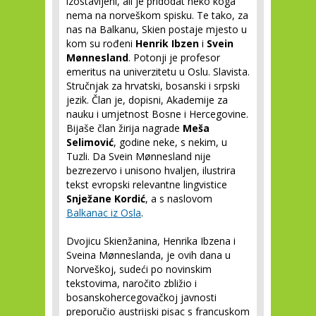
izostavljeni, ali je pridodat neko koga
nema na norveškom spisku. Te tako, za
nas na Balkanu, Skien postaje mjesto u
kom su rođeni
Henrik Ibzen
i
Svein
Mønnesland
. Potonji je profesor
emeritus na univerzitetu u Oslu. Slavista.
Stručnjak za hrvatski, bosanski i srpski
jezik. Član je, dopisni, Akademije za
nauku i umjetnost Bosne i Hercegovine.
Bijaše član žirija nagrade
Meša
Selimović
, godine neke, s nekim, u
Tuzli. Da Svein Mønnesland nije
bezrezervo i unisono hvaljen, ilustrira
tekst evropski relevantne lingvistice
Snježane Kordić
, a s naslovom
Balkanac iz Osla
.
Dvojicu Skienžanina, Henrika Ibzena i
Sveina Mønneslanda, je ovih dana u
Norveškoj, sudeći po novinskim
tekstovima, naročito zbližio i
bosanskohercegovačkoj javnosti
preporučio austrijski pisac s francuskom