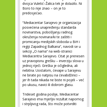
dvojca Vuletić–Žalica tek je dolazilo. Ni
Boro to nije znao – on je to
predosjećao.
“Mediacentar Sarajevo je organizacija
posvećena unapređenju standarda
novinarstva, pobošljanju radnog
okruženja novinara/ki te zaštiti i
promicanju medijskih sloboda u BiH i
regiji Zapadnog Balkana“, navodi se u
sekciji „O nama“ na web-stranici
Mediacentra Sarajevo. Citat je prenesen
uz pravopisnu grešku – inverziju slova u
jednoj riječi. Greška je očigledna, ali
nebitna. Uostalom, ćevape u Sarajevu
ne birate po natpisu na ćevabdžinici –
jer ih tada nikada ne biste ni pojeli – već
po ukusu, navici ili dobrom glasu.
Trideset godina poslije, Mediacentar
Sarajevo ima mjerljiv rezultat napornog
i strpljivog rada, što može potvrditi