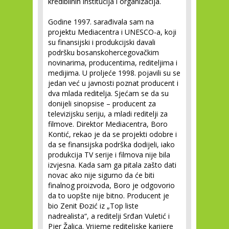
kredibilnih institucija i organizacija.
Godine 1997. sarađivala sam na
projektu Mediacentra i UNESCO-a, koji
su finansijski i produkcijski davali
podršku bosanskohercegovačkim
novinarima, producentima, rediteljima i
medijima. U proljeće 1998. pojavili su se
jedan već u javnosti poznat producent i
dva mlada reditelja. Sjećam se da su
donijeli sinopsise – producent za
televizijsku seriju, a mladi reditelji za
filmove. Direktor Mediacentra, Boro
Kontić, rekao je da se projekti odobre i
da se finansijska podrška dodijeli, iako
produkcija TV serije i filmova nije bila
izvjesna. Kada sam ga pitala zašto dati
novac ako nije sigurno da će biti
finalnog proizvoda, Boro je odgovorio
da to uopšte nije bitno. Producent je
bio Zenit Đozić iz „Top liste
nadrealista“, a reditelji Srđan Vuletić i
Pjer Žalica. Vrijeme rediteljske karijere