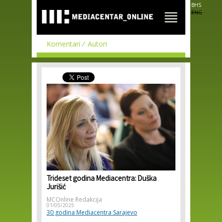
Skip to
BHS
main
ENG
content
Komentari
Autori
Trideset godina Mediacentra: Duška
Jurišić
MCOnline Redakcija
01/05/2025
30 godina Mediacentra Sarajevo