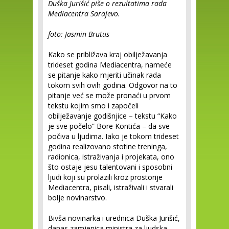
Duška Jurišić piše o rezultatima rada
Mediacentra Sarajevo.
foto: Jasmin Brutus
Kako se približava kraj obilježavanja
trideset godina Mediacentra, nameće
se pitanje kako mjeriti učinak rada
tokom svih ovih godina. Odgovor na to
pitanje već se može pronaći u prvom
tekstu kojim smo i započeli
obilježavanje godišnjice – tekstu “Kako
je sve počelo” Bore Kontića – da sve
počiva u ljudima. Iako je tokom trideset
godina realizovano stotine treninga,
radionica, istraživanja i projekata, ono
što ostaje jesu talentovani i sposobni
ljudi koji su prolazili kroz prostorije
Mediacentra, pisali, istraživali i stvarali
bolje novinarstvo.
Bivša novinarka i urednica Duška Jurišić,
danas zamjenica ministra za ljudska