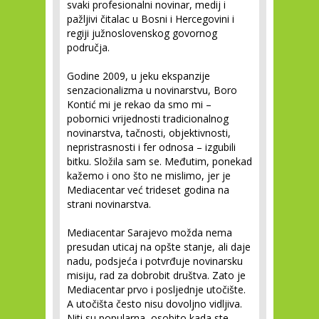
svaki profesionalni novinar, medij i
pažljivi čitalac u Bosni i Hercegovini i
regiji južnoslovenskog govornog
područja.
Godine 2009, u jeku ekspanzije
senzacionalizma u novinarstvu, Boro
Kontić mi je rekao da smo mi –
pobornici vrijednosti tradicionalnog
novinarstva, tačnosti, objektivnosti,
nepristrasnosti i fer odnosa – izgubili
bitku. Složila sam se. Međutim, ponekad
kažemo i ono što ne mislimo, jer je
Mediacentar već trideset godina na
strani novinarstva.
Mediacentar Sarajevo možda nema
presudan uticaj na opšte stanje, ali daje
nadu, podsjeća i potvrđuje novinarsku
misiju, rad za dobrobit društva. Zato je
Mediacentar prvo i posljednje utočište.
A utočišta često nisu dovoljno vidljiva.
Niti su popularna, osobito kada ste