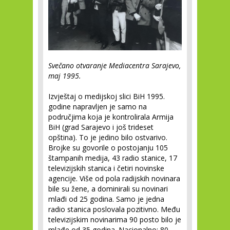
Svečano otvaranje Mediacentra Sarajevo,
maj 1995.
Izvještaj o medijskoj slici BiH 1995.
godine napravljen je samo na
područjima koja je kontrolirala Armija
BiH (grad Sarajevo i još trideset
opština). To je jedino bilo ostvarivo.
Brojke su govorile o postojanju 105
štampanih medija, 43 radio stanice, 17
televizijskih stanica i četiri novinske
agencije. Više od pola radijskih novinara
bile su žene, a dominirali su novinari
mlađi od 25 godina. Samo je jedna
radio stanica poslovala pozitivno. Među
televizijskim novinarima 90 posto bilo je
mlađe od 35 godina. Nacionalno: 80