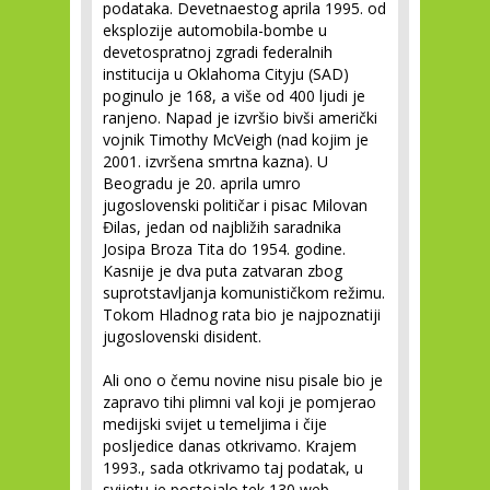
podataka. Devetnaestog aprila 1995. od
eksplozije automobila-bombe u
devetospratnoj zgradi federalnih
institucija u Oklahoma Cityju (SAD)
poginulo je 168, a više od 400 ljudi je
ranjeno. Napad je izvršio bivši američki
vojnik Timothy McVeigh (nad kojim je
2001. izvršena smrtna kazna). U
Beogradu je 20. aprila umro
jugoslovenski političar i pisac Milovan
Đilas, jedan od najbližih saradnika
Josipa Broza Tita do 1954. godine.
Kasnije je dva puta zatvaran zbog
suprotstavljanja komunističkom režimu.
Tokom Hladnog rata bio je najpoznatiji
jugoslovenski disident.
Ali ono o čemu novine nisu pisale bio je
zapravo tihi plimni val koji je pomjerao
medijski svijet u temelјima i čije
posljedice danas otkrivamo. Krajem
1993., sada otkrivamo taj podatak, u
svijetu je postojalo tek 130 web-