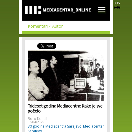
Skip to
BHS
main
ENG
content
Komentari
Autori
Trideset godina Mediacentra: Kako je sve
počelo
Boro Kontić
03/04/2025
30 godina Mediacentra Sarajevo
Mediacentar
Sarajevo