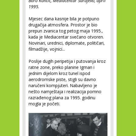
Boro Kontić, Mediacentar Sarajevo, april
1995.
Mjesec dana kasnije bila je potpuno
drugačija atmosfera. Prostor je bio
prepun zvanica tog petog maja 1995.,
kada je Mediacentar svečano otvoren.
Novinari, urednici, diplomate, političari,
filmadžije, vojnici...
Poslije dugih peripetija i putovanja kroz
ratne zone, preko planine Igman i
jednim dijelom kroz tunel ispod
aerodromske piste, stigli su davno
naručeni kompjuteri. Nabavljeno je
nešto namještaja i realizacija pomno
razrađenog plana za 1995. godinu
mogla je početi.