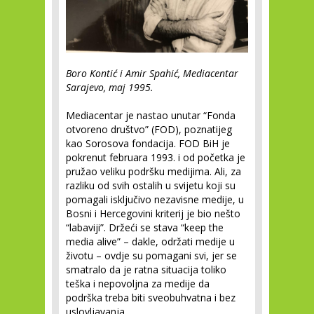
Boro Kontić i Amir Spahić, Mediacentar
Sarajevo, maj 1995.
Mediacentar je nastao unutar “Fonda
otvoreno društvo” (FOD), poznatijeg
kao Sorosova fondacija. FOD BiH je
pokrenut februara 1993. i od početka je
pružao veliku podršku medijima. Ali, za
razliku od svih ostalih u svijetu koji su
pomagali isključivo nezavisne medije, u
Bosni i Hercegovini kriterij je bio nešto
“labaviji”. Držeći se stava “keep the
media alive” – dakle, održati medije u
životu – ovdje su pomagani svi, jer se
smatralo da je ratna situacija toliko
teška i nepovoljna za medije da
podrška treba biti sveobuhvatna i bez
uslovljavanja.