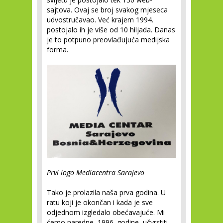
sajtova. Ovaj se broj svakog mjeseca
udvostručavao. Već krajem 1994.
postojalo ih je više od 10 hiljada. Danas
je to potpuno preovlađujuća medijska
forma.
Prvi logo Mediacentra Sarajevo
Tako je prolazila naša prva godina. U
ratu koji je okončan i kada je sve
odjednom izgledalo obećavajuće. Mi
ćemo naredne, 1996. godine, učvrstiti