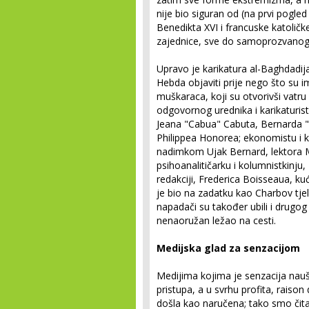
nije bio siguran od (na prvi pogled
Benedikta XVI i francuske katoličk
zajednice, sve do samoprozvanog k
Upravo je karikatura al-Baghdadija
Hebda objaviti prije nego što su i
muškaraca, koji su otvorivši vatru 
odgovornog urednika i karikaturis
Jeana "Cabua" Cabuta, Bernarda "
Philippea Honorea; ekonomistu i 
nadimkom Ujak Bernard, lektora 
psihoanalitičarku i kolumnistkinju
redakciji, Frederica Boisseaua, kuć
je bio na zadatku kao Charbov tjel
napadači su također ubili i drugo
nenaoružan ležao na cesti.
Medijska glad za senzacijom
Medijima kojima je senzacija nauštr
pristupa, a u svrhu profita, raison
došla kao naručena; tako smo čitav d