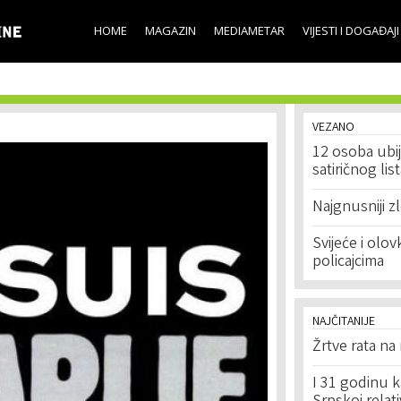
Skip to
main
HOME
MAGAZIN
MEDIAMETAR
VIJESTI I DOGAĐAJI
content
VEZANO
12 osoba ubij
satiričnog lis
Najgnusniji z
Svijeće i olo
policajcima
NAJČITANIJE
Žrtve rata na
I 31 godinu k