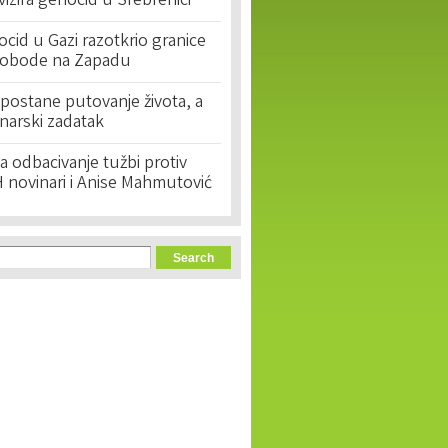
ivizira genocid u Srebrenici
cid u Gazi razotkrio granice
lobode na Zapadu
postane putovanje života, a
narski zadatak
 odbacivanje tužbi protiv
 novinari i Anise Mahmutović
orm