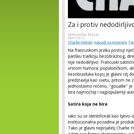
Za i protiv nedodirljiv
Aleksandar Brezar
08/01/2015
Charlie Hebdo
napadi na novinare
Par
Na francuskom jeziku postoji riječ 
parišku tradiciju bezobraznog, di
nije nedodirljivo. Francuski satiri
vrstom humora: populističkom, al
bezobrazluka kojoj je glavni cilj d
predstavlja kao svetu, pritom ne z
Jednostavno rečeno, "gouaille" je
bira najmoćniji i najpopularniji autor
Satira koja ne bira
Iako su se identificirali kao lijevo-
institucionalna pozadina je produkt
Tako je glavni neprijatelj Charlie H
zatim sve forme ekstremizma, a n