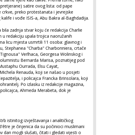
 pretjerane) satire ovog lista: od pape
e crkve, preko protestanata i jevrejske
alife i vođe ISIS-a, Abu Bakra al-Baghdadija.
 bila zadnja stvar koju će redakcija Charlie
m u redakciju upala trojica naoružanih
na licu mjesta usmrtili 11 osoba: glavnog i
tu, Stephanea "Charba" Charbonniera, crtače
Tignousa" Verlhaca, Georgesa Wolinskog i
kolumnistu Bernarda Marisa, poznatijeg pod
Mustaphu Ourrada, Elsu Cayat,
, Michela Renauda, koji se našao u posjeti
epazitelja, i policajca Francka Brinsolara, koji
ohranitelj. Po izlasku iz redakcije magazina,
g policajca, Ahmeda Merabeta, dok je
b istinitog izvještavanja i analitičkog
 d'être je činjenica da su počinioci muslimani
an mogli slušati, čitati i gledati vijesti o