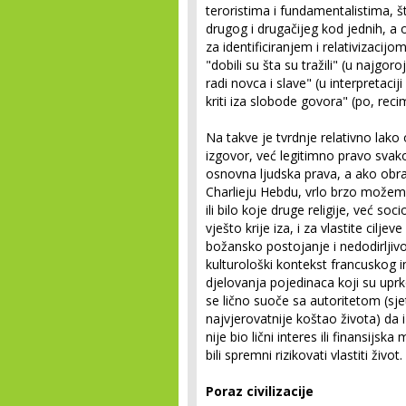
teroristima i fundamentalistima, š
drugog i drugačijeg kod jednih, a 
za identificiranjem i relativizacij
"dobili su šta su tražili" (u najgor
radi novca i slave" (u interpretacij
kriti iza slobode govora" (po, rec
Na takve je tvrdnje relativno lako
izgovor, već legitimno pravo sva
osnovna ljudska prava, a ako obra
Charlieju Hebdu, vrlo brzo možemo 
ili bilo koje druge religije, već soc
vješto krije iza, i za vlastite cilje
božansko postojanje i nedodirljivost
kulturološki kontekst francuskog i
djelovanja pojedinaca koji su upr
se lično suoče sa autoritetom (sje
najvjerovatnije koštao života) da
nije bio lični interes ili finansijska
bili spremni rizikovati vlastiti život.
Poraz civilizacije