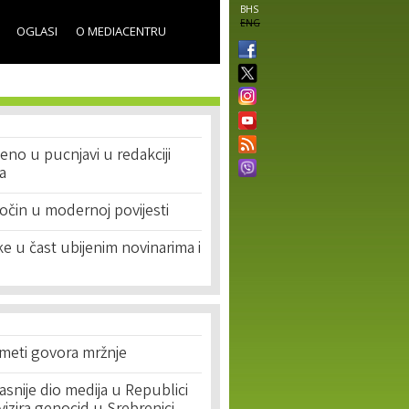
BHS
ENG
OGLASI
O MEDIACENTRU
eno u pucnjavi u redakciji
ta
ločin u modernoj povijesti
vke u čast ubijenim novinarima i
 meti govora mržnje
asnije dio medija u Republici