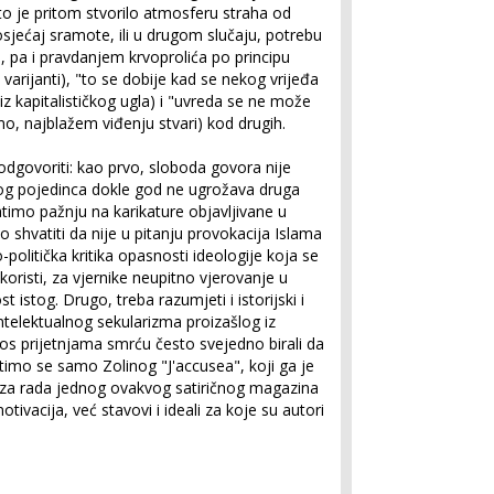
to je pritom stvorilo atmosferu straha od
osjećaj sramote, ili u drugom slučaju, potrebu
om, pa i pravdanjem krvoprolića po principu
oj varijanti), "to se dobije kad se nekog vrijeđa
i iz kapitalističkog ugla) i "uvreda se ne može
imo, najblažem viđenju stvari) kod drugih.
 odgovoriti: kao prvo, sloboda govora nije
kog pojedinca dokle god ne ugrožava druga
timo pažnju na karikature objavljivane u
shvatiti da nije u pitanju provokacija Islama
io-politička kritika opasnosti ideologije koja se
ve koristi, za vjernike neupitno vjerovanje u
 istog. Drugo, treba razumjeti i istorijski i
ntelektualnog sekularizma proizašlog iz
kos prijetnjama smrću često svejedno birali da
timo se samo Zolinog "J'accusea", koji ga je
 iza rada jednog ovakvog satiričnog magazina
 motivacija, već stavovi i ideali za koje su autori