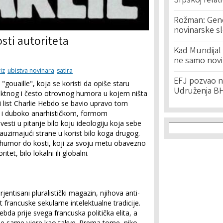
Srpskoj relat
Rožman: Geno
novinarske s
osti autoriteta
Kad Mundijal 
ne samo novi
iz
ubistva novinara
satira
EFJ pozvao na
"gouaille", koja se koristi da opiše staru
Udruženja BH
rektnog i često otrovnog humora u kojem ništa
čni list Charlie Hebdo se bavio upravo tom
i i duboko anarhističkom, formom
Search f
ovesti u pitanje bilo koju ideologiju koja sebe
Search
auzimajući strane u korist bilo koga drugog.
 humor do kosti, koji za svoju metu obavezno
itet, bilo lokalni ili globalni.
orjentisani pluralistički magazin, njihova anti-
 francuske sekularne intelektualne tradicije.
ebda prije svega francuska politička elita, a
e same vjere kao takve. Prema tome, niko