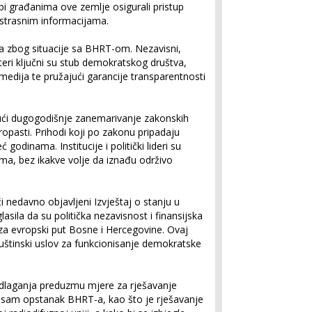
bi građanima ove zemlje osigurali pristup
istrasnim informacijama.
a zbog situacije sa BHRT-om. Nezavisni,
iteri ključni su stub demokratskog društva,
medija te pružajući garancije transparentnosti
jući dugogodišnje zanemarivanje zakonskih
opasti. Prihodi koji po zakonu pripadaju
 godinama. Institucije i politički lideri su
ema, bez ikakve volje da iznađu održivo
 nedavno objavljeni Izvještaj o stanju u
lasila da su politička nezavisnost i finansijska
i za evropski put Bosne i Hercegovine. Ovaj
 suštinski uslov za funkcionisanje demokratske
dlaganja preduzmu mjere za rješavanje
ju sam opstanak BHRT-a, kao što je rješavanje