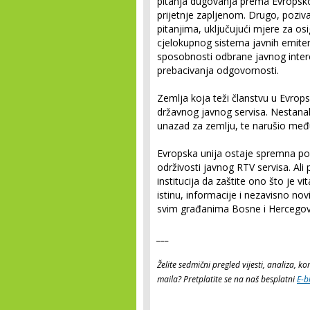
pitanja dugovanja prema Evropskoj 
prijetnje zapljenom. Drugo, pozi
pitanjima, uključujući mjere za os
cjelokupnog sistema javnih emitera
sposobnosti odbrane javnog inter
prebacivanja odgovornosti.
Zemlja koja teži članstvu u Evrops
državnog javnog servisa. Nestanak 
unazad za zemlju, te narušio međ
Evropska unija ostaje spremna p
održivosti javnog RTV servisa. Ali
institucija da zaštite ono što je 
istinu, informacije i nezavisno no
svim građanima Bosne i Hercegovin
___
Želite sedmični pregled vijesti, analiza, 
maila? Pretplatite se na naš besplatni
E-b