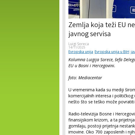
Zemlja koja teži EU ne
javnog servisa
Luigi Soreca
14/11/2025
Evropska unija
Evropska unija u BiH
ja
Kolumna Luigija Sorece, šefa Delega
EU u Bosni i Hercegovini.
foto: Mediacentar
U vremenima kada su mediji širom 
komercijalnih interesa i političkog
nešto što se teško može povratiti – 
Radio-televizija Bosne i Hercego
finansijskom krizom, a ta prijetnja
gomilaju, postoji prijetnja nestan
imovine. Oko 700 zaposlenih i nji