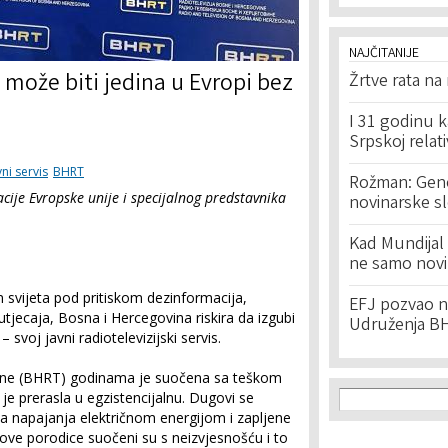
NAJČITANIJE
 može biti jedina u Evropi bez
Žrtve rata na
I 31 godinu k
Srpskoj relat
vni servis
BHRT
Rožman: Geno
cije Evropske unije i specijalnog predstavnika
novinarske s
Kad Mundijal 
ne samo novi
svijeta pod pritiskom dezinformacija,
EFJ pozvao na
 utjecaja, Bosna i Hercegovina riskira da izgubi
Udruženja BH
svoj javni radiotelevizijski servis.
vine (BHRT) godinama je suočena sa teškom
Search f
Search
 je prerasla u egzistencijalnu. Dugovi se
ka napajanja električnom energijom i zapljene
hove porodice suočeni su s neizvjesnošću i to