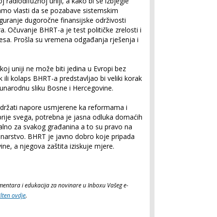
radiodifuznoj uniji, a kako bi se izbjegle
vamo vlasti da se pozabave sistemskim
iguranje dugoročne finansijske održivosti
. Očuvanje BHRT-a je test političke zrelosti i
esa. Prošla su vremena odgađanja rješenja i
koj uniji ne može biti jedina u Evropi bez
ili kolaps BHRT-a predstavljao bi veliki korak
unarodnu sliku Bosne i Hercegovine.
održati napore usmjerene ka reformama i
 prije svega, potrebna je jasna odluka domaćih
vitalno za svakog građanina a to su pravo na
vinarstvo. BHRT je javno dobro koje pripada
e, a njegova zaštita iziskuje mjere.
komentara i edukacija za novinare u Inboxu Vašeg e-
ilten ovdje
.