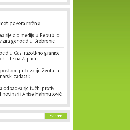
 meti govora mržnje
asnije dio medija u Republici
ivizira genocid u Srebrenici
cid u Gazi razotkrio granice
lobode na Zapadu
postane putovanje života, a
narski zadatak
 odbacivanje tužbi protiv
 novinari i Anise Mahmutović
orm