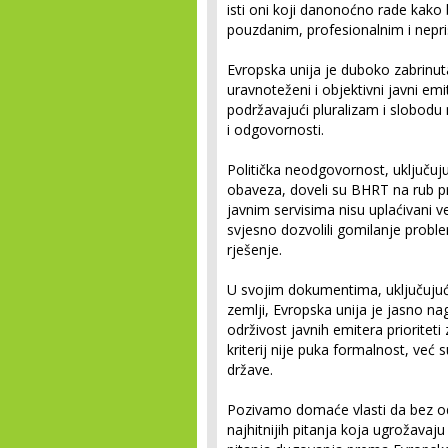
isti oni koji danonoćno rade kako 
pouzdanim, profesionalnim i nepr
Evropska unija je duboko zabrinut
uravnoteženi i objektivni javni em
podržavajući pluralizam i slobodu 
i odgovornosti.
Politička neodgovornost, uključu
obaveza, doveli su BHRT na rub pr
javnim servisima nisu uplaćivani već
svjesno dozvolili gomilanje probl
rješenje.
U svojim dokumentima, uključujući
zemlji, Evropska unija je jasno nag
održivost javnih emitera prioritet
kriterij nije puka formalnost, već
države.
Pozivamo domaće vlasti da bez o
najhitnijih pitanja koja ugrožava