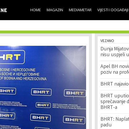
Skip to
main
HOME
MAGAZIN
MEDIAMETAR
VIJESTI I DOGAĐAJI
content
VEZANO
Dunja Mijatovi
nisu uspjeli u
Apel BH novin
poziv na pro
BHRT najavio
BHRT uputio 
sprečavanje d
BHRT-a
BHRT: Naplat
padu