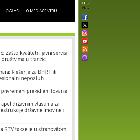
BHS
ENG
OGLASI
O MEDIACENTRU
ć: Zašto kvalitetni javni servisi
 društvima u tranziciji
ara: Rješenje za BHRT ili
fesionalni neposluh
 privremeni prekid emitovanja
apel državnim vlastima za
estrukcije državne imovine i
a RTV takse je u strahovitom