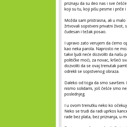
priznaju da su deo nas i sve češće 
koji su tu, koji pišu pesme i priče i 
Možda sam pristrasna, ali u malo ko
žrtvovali sopstveni privatni život, 
čudesan i težak posao.
I upravo zato verujem da ćemo opst
kao neka parola. Naprosto ne može 
takvi ljudi neće dozvoliti da našu
političke moći, za novac, kršeći sv
dozvoliti da se ovaj trenutak pamt
odrekli se sopstvenog obraza.
Daleko od toga da smo savršeni. L
nismo solidarni, još češće smo ne
poslednjeg.
I u ovom trenutku neko ko očekuje
Neko se trudi da radi uprkos kance
rade bez plata, bez priznanja, u m