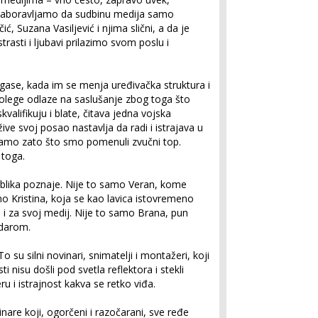
Zaboravljamo da sudbinu medija samo
, Suzana Vasiljević i njima slični, a da je
rasti i ljubavi prilazimo svom poslu i
gase, kada im se menja uređivačka struktura i
olege odlaze na saslušanje zbog toga što
kvalifikuju i blate, čitava jedna vojska
žive svoj posao nastavlja da radi i istrajava u
samo zato što smo pomenuli zvučni top.
 toga.
publika poznaje. Nije to samo Veran, kome
o Kristina, koja se kao lavica istovremeno
m i za svoj medij. Nije to samo Brana, pun
 darom.
o su silni novinari, snimatelji i montažeri, koji
i nisu došli pod svetla reflektora i stekli
eru i istrajnost kakva se retko viđa.
are koji, ogorčeni i razočarani, sve ređe