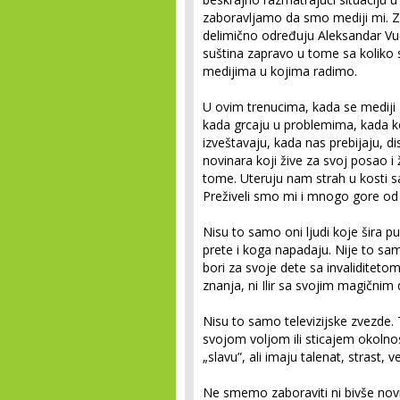
zaboravljamo da smo mediji mi. 
delimično određuju Aleksandar Vučić
suština zapravo u tome sa koliko st
medijima u kojima radimo.
U ovim trenucima, kada se mediji 
kada grcaju u problemima, kada k
izveštavaju, kada nas prebijaju, dis
novinara koji žive za svoj posao i 
tome. Uteruju nam strah u kosti 
Preživeli smo mi i mnogo gore od
Nisu to samo oni ljudi koje šira 
prete i koga napadaju. Nije to sam
bori za svoje dete sa invaliditeto
znanja, ni Ilir sa svojim magičnim
Nisu to samo televizijske zvezde. T
svojom voljom ili sticajem okolnost
„slavu”, ali imaju talenat, strast, v
Ne smemo zaboraviti ni bivše novin