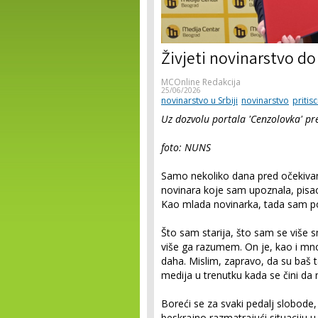
Živjeti novinarstvo d
MCOnline Redakcija
25/06/2026
novinarstvo u Srbiji
novinarstvo
pritis
Uz dozvolu portala 'Cenzolovka' p
foto: NUNS
Samo nekoliko dana pred očekivan
novinara koje sam upoznala, pisa
Kao mlada novinarka, tada sam pom
Što sam starija, što sam se više s
više ga razumem. On je, kao i mno
daha. Mislim, zapravo, da su baš t
medija u trenutku kada se čini d
Boreći se za svaki pedalj slobode,
beskrajno razmatrajući situaciju u