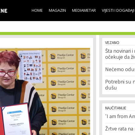
Skip to
main
HOME
MAGAZIN
MEDIAMETAR
VIJESTI I DOGAĐAJI
content
VEZANO
Šta novinari 
očekuje da ži
Nećemo odust
Potrebni su 
dušu
NAJČITANIJE
'I am from Am
Žrtve rata na