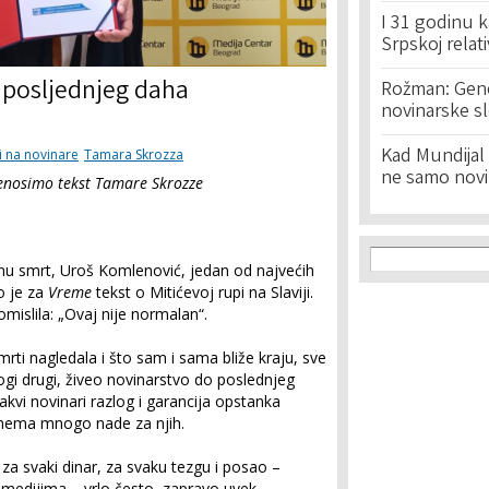
I 31 godinu k
Srpskoj relat
o posljednjeg daha
Rožman: Geno
novinarske s
Kad Mundijal 
ci na novinare
Tamara Skrozza
ne samo novi
renosimo tekst Tamare Skrozze
Search f
Search
u smrt, Uroš Komlenović, jedan od najvećih
o je za
Vreme
tekst o Mitićevoj rupi na Slaviji.
islila: „Ovaj nije normalan“.
mrti nagledala i što sam i sama bliže kraju, sve
gi drugi, živeo novinarstvo do poslednjeg
akvi novinari razlog i garancija opstanka
a nema mnogo nade za njih.
 za svaki dinar, za svaku tezgu i posao –
 medijima – vrlo često, zapravo uvek,