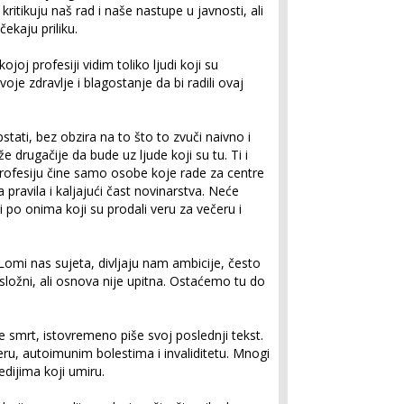
kritikuju naš rad i naše nastupe u javnosti, ali
čekaju priliku.
joj profesiji vidim toliko ljudi koji su
svoje zdravlje i blagostanje da bi radili ovaj
ati, bez obzira na to što to zvuči naivno i
drugačije da bude uz ljude koji su tu. Ti i
 profesiju čine samo osobe koje rade za centre
a pravila i kaljajući čast novinarstva. Neće
i po onima koji su prodali veru za večeru i
omi nas sujeta, divljaju nam ambicije, često
složni, ali osnova nije upitna. Ostaćemo tu do
 smrt, istovremeno piše svoj poslednji tekst.
ru, autoimunim bolestima i invaliditetu. Mnogi
edijima koji umiru.