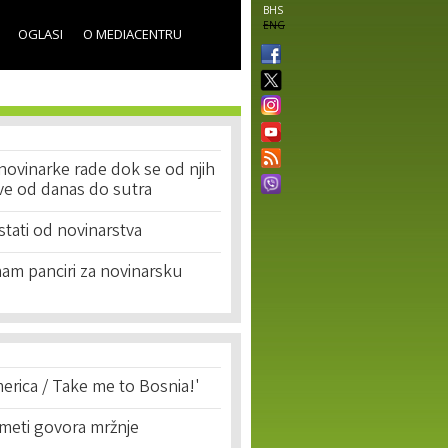
BHS
ENG
OGLASI
O MEDIACENTRU
i novinarke rade dok se od njih
ve od danas do sutra
ati od novinarstva
nam panciri za novinarsku
erica / Take me to Bosnia!'
 meti govora mržnje