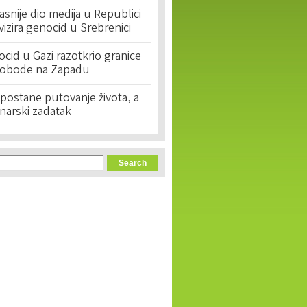
asnije dio medija u Republici
ivizira genocid u Srebrenici
cid u Gazi razotkrio granice
lobode na Zapadu
postane putovanje života, a
narski zadatak
orm