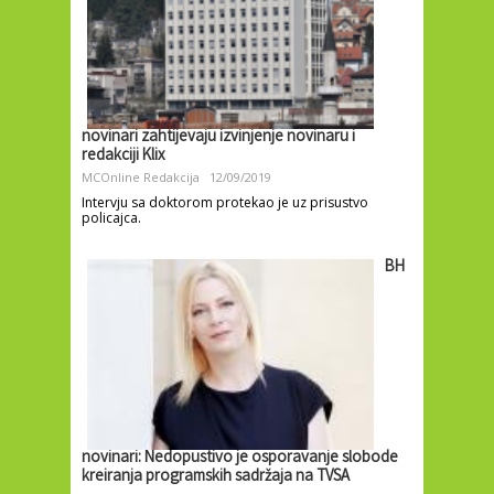
novinari zahtijevaju izvinjenje novinaru i
redakciji Klix
MCOnline Redakcija
12/09/2019
Intervju sa doktorom protekao je uz prisustvo
policajca.
BH
novinari: Nedopustivo je osporavanje slobode
kreiranja programskih sadržaja na TVSA