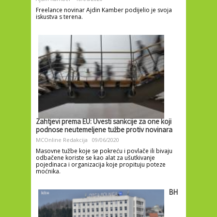
Freelance novinar Ajdin Kamber podijelio je svoja
iskustva s terena.
Zahtjevi prema EU: Uvesti sankcije za one koji
podnose neutemeljene tužbe protiv novinara
MCOnline Redakcija
09/06/2020
Masovne tužbe koje se pokreću i povlače ili bivaju
odbačene koriste se kao alat za ušutkivanje
pojedinaca i organizacija koje propituju poteze
moćnika.
BH