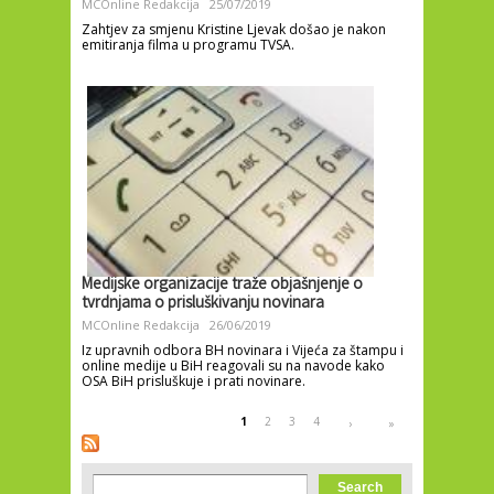
MCOnline Redakcija
25/07/2019
Zahtjev za smjenu Kristine Ljevak došao je nakon
emitiranja filma u programu TVSA.
Medijske organizacije traže objašnjenje o
tvrdnjama o prisluškivanju novinara
MCOnline Redakcija
26/06/2019
Iz upravnih odbora BH novinara i Vijeća za štampu i
online medije u BiH reagovali su na navode kako
OSA BiH prisluškuje i prati novinare.
Pages
1
2
3
4
›
»
Search form
Search