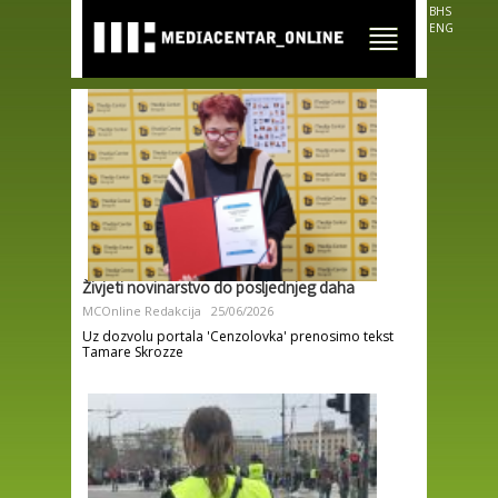
Skip to
BHS
main
ENG
content
Živjeti novinarstvo do posljednjeg daha
MCOnline Redakcija
25/06/2026
Uz dozvolu portala 'Cenzolovka' prenosimo tekst
Tamare Skrozze