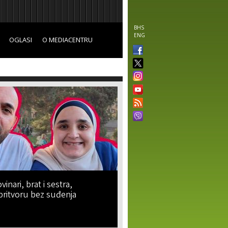
BHS
ENG
OGLASI
O MEDIACENTRU
vinari, brat i sestra,
pritvoru bez suđenja