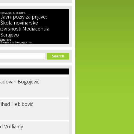
DOGAĐAJ U FOKUSU
Javni poziv za prijave:
Škola novinarske
izvrsnosti Mediacentra
Sarajevo
Sarajevo
Bosnia and Herzegovina
orm
adovan Bogojević
ihad Hebibović
d Vulliamy