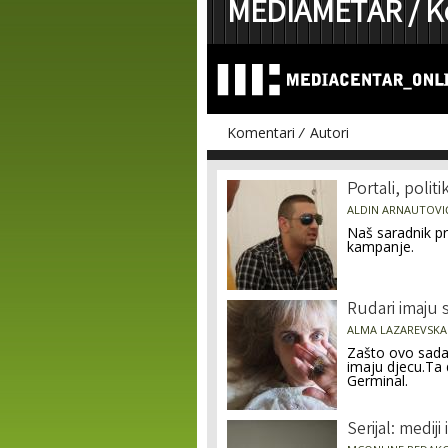
MEDIAMETAR /
K
Komentari
Autori
Pages
Portali, polit
ALDIN ARNAUTOVI
Naš saradnik pr
kampanje.
Rudari imaju 
ALMA LAZAREVSKA
Zašto ovo sada 
imaju djecu.Ta 
Germinal.
Serijal: mediji 