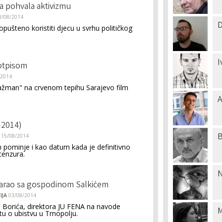
a pohvala aktivizmu
8/08/2014
D
dopušteno koristiti djecu u svrhu političkog
I
potpisom
/2014
ažman" na crvenom tepihu Sarajevo film
A
-2014)
B
15/08/2014
 pominje i kao datum kada je definitivno
cenzura.
N
arao sa gospodinom Salkićem
IJA
03/08/2014
a Borića, direktora JU FENA na navode
M
tu o ubistvu u Trnopolju.