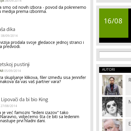
IJA
08/09/2014
 smo od novih izbora - povod da pokrenemo
u medija prema izborima.
16/08
aša dika
Ć
08/09/2014
vizija prodala svoje gledaoce jednoj stranci i
na predvodi.
Search f
Search
tskoj pustinji
AUTORI
AR
05/09/2014
 skupljanje klikova, filer između sisa Jennifer
R
nakova da vas vaš partner vara?
Lipovači da bi bio King
N
27/08/2014
a je već famozni "ledeni izazov" tako
Naravno, vidjećemo šta će biti sa ledenim
astupe prvi hladni dani.
E