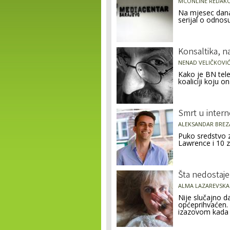
MCONLINE REDAKC
Na mjesec dana
serijal o odnos
Konsaltika, n
NENAD VELIČKOVI
Kako je BN tele
koaliciji koju o
Smrt u interne
ALEKSANDAR BREZ
Puko sredstvo za
Lawrence i 10 z
Šta nedostaje 
ALMA LAZAREVSKA
Nije slučajno d
općeprihvaćen. 
izazovom kada n