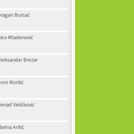
ragan Bursać
vica Mladenović
leksandar Brezar
oro Kontić
enad Veličković
arina Antić