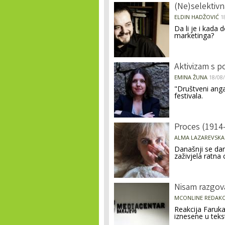
(Ne)selektivn
ELDIN HADŽOVIĆ
1
Da li je i kada 
marketinga?
Aktivizam s 
EMINA ŽUNA
18/08
"Društveni ang
festivala.
Proces (1914
ALMA LAZAREVSKA
Današnji se dan
zaživjela ratna 
Nisam razgov
MCONLINE REDAKC
Reakcija Faruk
iznesene u teks