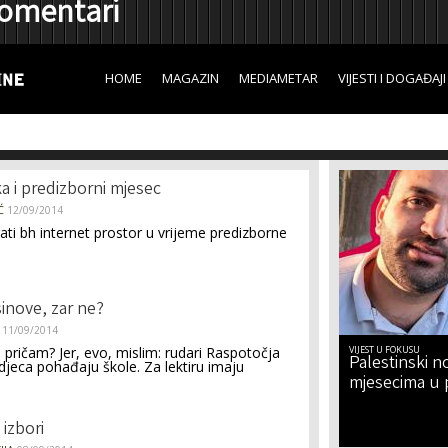
omentari
Skip to
main
content
HOME
MAGAZIN
MEDIAMETAR
VIJESTI I DOGAĐAJI
ika i predizborni mjesec
Ć
12/09/2014
ati bh internet prostor u vrijeme predizborne
sinove, zar ne?
11/09/2014
pričam? Jer, evo, mislim: rudari Raspotočja
VIJEST U FOKUSU
Palestinski no
djeca pohađaju škole. Za lektiru imaju
mjesecima u 
i izbori