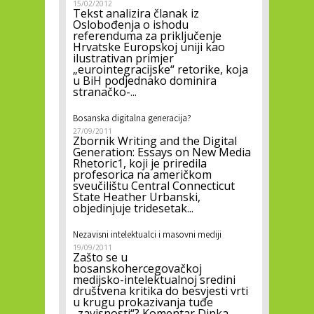
15/02/2012
Tekst analizira članak iz
Oslobođenja o ishodu
referenduma za priključenje
Hrvatske Europskoj uniji kao
ilustrativan primjer
„eurointegracijske“ retorike, koja
u BiH podjednako dominira
stranačko-...
Bosanska digitalna generacija?
27/09/2011
Zbornik Writing and the Digital
Generation: Essays on New Media
Rhetoric1, koji je priredila
profesorica na američkom
sveučilištu Central Connecticut
State Heather Urbanski,
objedinjuje tridesetak...
Nezavisni intelektualci i masovni mediji
19/09/2011
Zašto se u
bosanskohercegovačkoj
medijsko-intelektualnoj sredini
društvena kritika do besvjesti vrti
u krugu prokazivanja tuđe
„zavisnosti“? Komentar Dinka