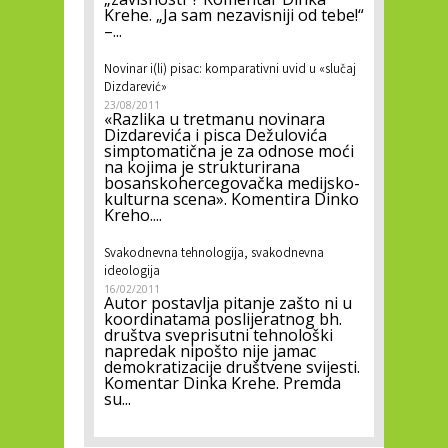
Krehe. „Ja sam nezavisniji od tebe!“
–...
Novinar i(li) pisac: komparativni uvid u «slučaj
Dizdarević»
23/08/2011
«Razlika u tretmanu novinara
Dizdarevića i pisca Dežulovića
simptomatična je za odnose moći
na kojima je strukturirana
bosanskohercegovačka medijsko-
kulturna scena». Komentira Dinko
Kreho....
Svakodnevna tehnologija, svakodnevna
ideologija
16/02/2011
Autor postavlja pitanje zašto ni u
koordinatama poslijeratnog bh.
društva sveprisutni tehnološki
napredak nipošto nije jamac
demokratizacije društvene svijesti.
Komentar Dinka Krehe. Premda
su...