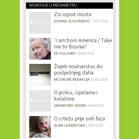
NAJNOVIJE U MEDIAMETRU
Zlo ispod mosta
JOVANA GLIGORIJEVIĆ
11/07/2026
'I am from America / Take
me to Bosnia!'
ED VULLIAMY
29/06/2026
Živjeti novinarstvo do
posljednjeg daha
MCONLINE REDAKCIJA
25/06/2026
O jeziku, cipelama i
kolačima
SARAJEVSKE SVESKE
24/06/2026
O crtežu prije svih faza
ALMA LAZAREVSKA
23/06/2026