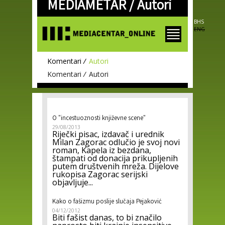
MEDIAMETAR /
Autori
Skip to
main
content
BHS
ENG
Komentari
Autori
Komentari
Autori
O "incestuoznosti književne scene"
29/08/2013
Riječki pisac, izdavač i urednik
Milan Zagorac odlučio je svoj novi
roman, Kapela iz bezdana,
štampati od donacija prikupljenih
putem društvenih mreža. Dijelove
rukopisa Zagorac serijski
objavljuje...
Kako o fašizmu poslije slučaja Pejaković
04/12/2012
Biti fašist danas, to bi značilo