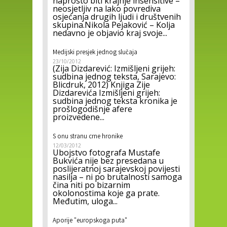
naprosto biti krajnje insensitive –
neosjetljiv na lako povrediva
osjećanja drugih ljudi i društvenih
skupina.Nikola Pejaković – Kolja
nedavno je objavio kraj svoje...
Medijski presjek jednog slučaja
23/10/2012
(Zija Dizdarević: Izmišljeni grijeh:
sudbina jednog teksta, Sarajevo:
Blicdruk, 2012) Knjiga Zije
Dizdarevića Izmišljeni grijeh:
sudbina jednog teksta kronika je
prošlogodišnje afere
proizvedene...
S onu stranu crne hronike
12/03/2012
Ubojstvo fotografa Mustafe
Bukvića nije bez presedana u
poslijeratnoj sarajevskoj povijesti
nasilja – ni po brutalnosti samoga
čina niti po bizarnim
okolonostima koje ga prate.
Međutim, uloga...
Aporije "europskoga puta"