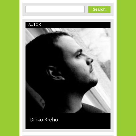
Search form
Search
AUTOR
Dinko Kreho