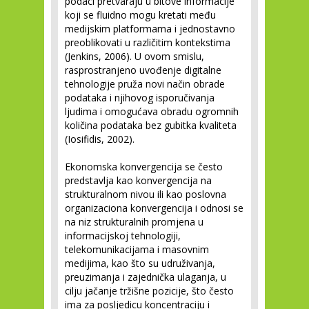
podaci pretvaraju u bitove informacije
koji se fluidno mogu kretati među
medijskim platformama i jednostavno
preoblikovati u različitim kontekstima
(Jenkins, 2006). U ovom smislu,
rasprostranjeno uvođenje digitalne
tehnologije pruža novi način obrade
podataka i njihovog isporučivanja
ljudima i omogućava obradu ogromnih
količina podataka bez gubitka kvaliteta
(Iosifidis, 2002).
Ekonomska konvergencija se često
predstavlja kao konvergencija na
strukturalnom nivou ili kao poslovna
organizaciona konvergencija i odnosi se
na niz strukturalnih promjena u
informacijskoj tehnologiji,
telekomunikacijama i masovnim
medijima, kao što su udruživanja,
preuzimanja i zajednička ulaganja, u
cilju jačanje tržišne pozicije, što često
ima za posljedicu koncentraciju i