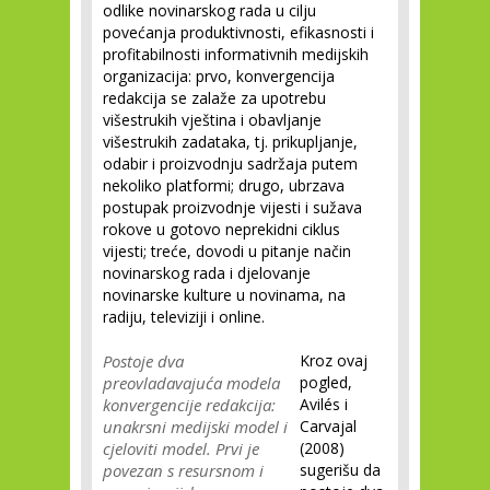
odlike novinarskog rada u cilju
povećanja produktivnosti, efikasnosti i
profitabilnosti informativnih medijskih
organizacija: prvo, konvergencija
redakcija se zalaže za upotrebu
višestrukih vještina i obavljanje
višestrukih zadataka, tj. prikupljanje,
odabir i proizvodnju sadržaja putem
nekoliko platformi; drugo, ubrzava
postupak proizvodnje vijesti i sužava
rokove u gotovo neprekidni ciklus
vijesti; treće, dovodi u pitanje način
novinarskog rada i djelovanje
novinarske kulture u novinama, na
radiju, televiziji i online.
Postoje dva
Kroz ovaj
preovladavajuća modela
pogled,
konvergencije redakcija:
Avilés i
unakrsni medijski model i
Carvajal
cjeloviti model. Prvi je
(2008)
povezan s resursnom i
sugerišu da