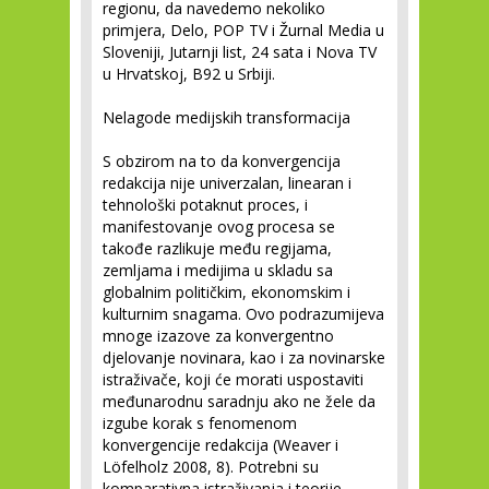
regionu, da navedemo nekoliko
primjera, Delo, POP TV i Žurnal Media u
Sloveniji, Jutarnji list, 24 sata i Nova TV
u Hrvatskoj, B92 u Srbiji.
Nelagode medijskih transformacija
S obzirom na to da konvergencija
redakcija nije univerzalan, linearan i
tehnološki potaknut proces, i
manifestovanje ovog procesa se
takođe razlikuje među regijama,
zemljama i medijima u skladu sa
globalnim političkim, ekonomskim i
kulturnim snagama. Ovo podrazumijeva
mnoge izazove za konvergentno
djelovanje novinara, kao i za novinarske
istraživače, koji će morati uspostaviti
međunarodnu saradnju ako ne žele da
izgube korak s fenomenom
konvergencije redakcija (Weaver i
Löfelholz 2008, 8). Potrebni su
komparativna istraživanja i teorije