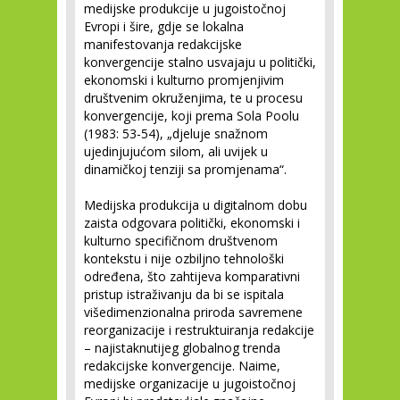
medijske produkcije u jugoistočnoj
Evropi i šire, gdje se lokalna
manifestovanja redakcijske
konvergencije stalno usvajaju u politički,
ekonomski i kulturno promjenjivim
društvenim okruženjima, te u procesu
konvergencije, koji prema Sola Poolu
(1983: 53-54), „djeluje snažnom
ujedinjujućom silom, ali uvijek u
dinamičkoj tenziji sa promjenama“.
Medijska produkcija u digitalnom dobu
zaista odgovara politički, ekonomski i
kulturno specifičnom društvenom
kontekstu i nije ozbiljno tehnološki
određena, što zahtijeva komparativni
pristup istraživanju da bi se ispitala
višedimenzionalna priroda savremene
reorganizacije i restruktuiranja redakcije
– najistaknutijeg globalnog trenda
redakcijske konvergencije. Naime,
medijske organizacije u jugoistočnoj