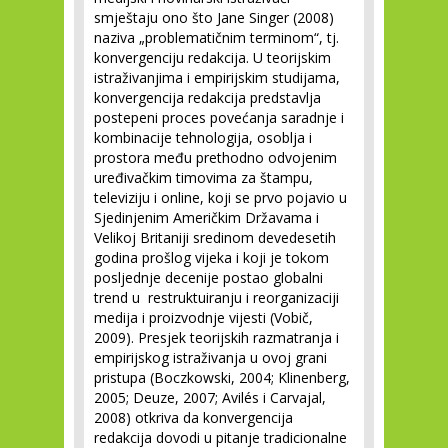
smještaju ono što Jane Singer (2008)
naziva „problematičnim terminom“, tj.
konvergenciju redakcija. U teorijskim
istraživanjima i empirijskim studijama,
konvergencija redakcija predstavlja
postepeni proces povećanja saradnje i
kombinacije tehnologija, osoblja i
prostora među prethodno odvojenim
uređivačkim timovima za štampu,
televiziju i online, koji se prvo pojavio u
Sjedinjenim Američkim Državama i
Velikoj Britaniji sredinom devedesetih
godina prošlog vijeka i koji je tokom
posljednje decenije postao globalni
trend u restruktuiranju i reorganizaciji
medija i proizvodnje vijesti (Vobič,
2009). Presjek teorijskih razmatranja i
empirijskog istraživanja u ovoj grani
pristupa (Boczkowski, 2004; Klinenberg,
2005; Deuze, 2007; Avilés i Carvajal,
2008) otkriva da konvergencija
redakcija dovodi u pitanje tradicionalne