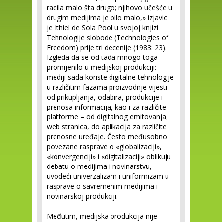
radila malo šta drugo; njihovo učešće u
drugim medijima je bilo malo,» izjavio
je Ithiel de Sola Pool u svojoj knjizi
Tehnologije slobode (Technologies of
Freedom)
prije tri decenije (1983: 23).
Izgleda da se od tada mnogo toga
promijenilo u medijskoj produkciji:
mediji sada koriste digitalne tehnologije
u različitim fazama proizvodnje vijesti –
od prikupljanja, odabira, produkcije i
prenosa informacija, kao i za različite
platforme – od digitalnog emitovanja,
web stranica, do aplikacija za različite
prenosne uređaje. Često međusobno
povezane rasprave o «globalizaciji»,
«konvergenciji» i «digitalizaciji» oblikuju
debatu o medijima i novinarstvu,
uvodeći univerzalizam i uniformizam u
rasprave o savremenim medijima i
novinarskoj produkciji.
Međutim, medijska produkcija nije