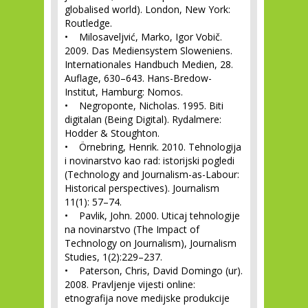
globalised world). London, New York:
Routledge.
• Milosaveljvić, Marko, Igor Vobič.
2009. Das Mediensystem Sloweniens.
Internationales Handbuch Medien, 28.
Auflage, 630–643. Hans-Bredow-
Institut, Hamburg: Nomos.
• Negroponte, Nicholas. 1995. Biti
digitalan (Being Digital). Rydalmere:
Hodder & Stoughton.
• Örnebring, Henrik. 2010. Tehnologija
i novinarstvo kao rad: istorijski pogledi
(Technology and Journalism-as-Labour:
Historical perspectives). Journalism
11(1): 57–74.
• Pavlik, John. 2000. Uticaj tehnologije
na novinarstvo (The Impact of
Technology on Journalism), Journalism
Studies, 1(2):229–237.
• Paterson, Chris, David Domingo (ur).
2008. Pravljenje vijesti online:
etnografija nove medijske produkcije