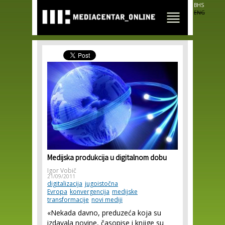
Skip to
BHS
main
ENG
content
Medijska produkcija u digitalnom dobu
Igor Vobič
21/09/2011
digitalizacija
jugoistočna
Evropa
konvergencija
medijske
transformacije
novi mediji
«Nekada davno, preduzeća koja su
izdavala novine, časopise i knjige su