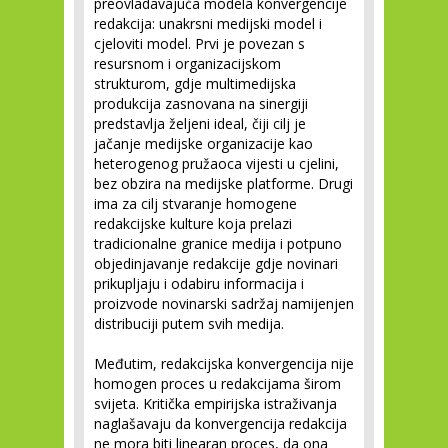
preovladavajuća modela konvergencije
redakcija: unakrsni medijski model i
cjeloviti model. Prvi je povezan s
resursnom i organizacijskom
strukturom, gdje multimedijska
produkcija zasnovana na sinergiji
predstavlja željeni ideal, čiji cilj je
jačanje medijske organizacije kao
heterogenog pružaoca vijesti u cjelini,
bez obzira na medijske platforme. Drugi
ima za cilj stvaranje homogene
redakcijske kulture koja prelazi
tradicionalne granice medija i potpuno
objedinjavanje redakcije gdje novinari
prikupljaju i odabiru informacija i
proizvode novinarski sadržaj namijenjen
distribuciji putem svih medija.
Međutim, redakcijska konvergencija nije
homogen proces u redakcijama širom
svijeta. Kritička empirijska istraživanja
naglašavaju da konvergencija redakcija
ne mora biti linearan proces, da ona