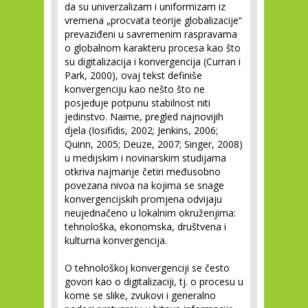
da su univerzalizam i uniformizam iz
vremena „procvata teorije globalizacije“
prevaziđeni u savremenim raspravama
o globalnom karakteru procesa kao što
su digitalizacija i konvergencija (Curran i
Park, 2000), ovaj tekst definiše
konvergenciju kao nešto što ne
posjeduje potpunu stabilnost niti
jedinstvo. Naime, pregled najnovijih
djela (Iosifidis, 2002; Jenkins, 2006;
Quinn, 2005; Deuze, 2007; Singer, 2008)
u medijskim i novinarskim studijama
otkriva najmanje četiri međusobno
povezana nivoa na kojima se snage
konvergencijskih promjena odvijaju
neujednačeno u lokalnim okruženjima:
tehnološka, ekonomska, društvena i
kulturna konvergencija.
O tehnološkoj konvergenciji se često
govori kao o digitalizaciji, tj. o procesu u
kome se slike, zvukovi i generalno