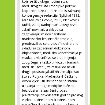
koje se tiču uloga novinarstva,
medijskog tržišta i medijske politike
koje treba uzeti u obzir kod istraživanja
konvergencije redakcija (Splichal 1992;
Milosavljević i Vobič, 2009; Plenković i
Kučiš, 2009; Radojković, 2009): prvo,
„stari“ novinari, u skladu sa
zagovarajućim novinarstvom
marksističko-lenjinističke tradicije,
preobrazili su se u „nove“ novinare, u
skladu sa zapadnom doktrinom
objektivnosti; medijska koncentracija je
visoka, a vlasništvo se brzo mijenja,
zbog čega je teško prikazati i tumačiti
medijsku scenu; za razliku od nekih
drugih postsocijalističkih zemalja, kao
što su Poljska, Mađarska ili Češka, u
ovom vijeku su izvršena veće strana
ulaganja; mnoge medijske kuće su –
bez obzira na završeni proces
privatizacije devedesetih godina prošlog
vijeka – u direktnom ili indirektnom
vlasništvu ili pod kontrolom države; a