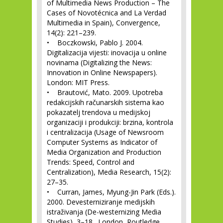
of Multimedia News Production – The
Cases of Novotécnica and La Verdad
Multimedia in Spain), Convergence,
14(2): 221–239.
• Boczkowski, Pablo J. 2004.
Digitalizacija vijesti: inovacija u online
novinama (Digitalizing the News:
Innovation in Online Newspapers).
London: MIT Press.
• Brautović, Mato. 2009. Upotreba
redakcijskih računarskih sistema kao
pokazatelj trendova u medijskoj
organizaciji i produkciji: brzina, kontrola
i centralizacija (Usage of Newsroom
Computer Systems as Indicator of
Media Organization and Production
Trends: Speed, Control and
Centralization), Media Research, 15(2):
27–35.
• Curran, James, Myung-Jin Park (Eds.).
2000. Devesterniziranje medijskih
istraživanja (De-westernizing Media
Studies), 3–18. London, Routledge.