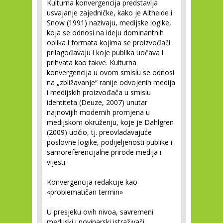
Kulturna konvergencija predstavlja
usvajanje zajedničke, kako je Altheide i
Snow (1991) nazivaju, medijske logike,
koja se odnosi na ideju dominantnih
oblika i formata kojima se proizvođači
prilagođavaju i koje publika uočava i
prihvata kao takve. Kulturna
konvergencija u ovom smislu se odnosi
na „zbližavanje“ ranije odvojenih medija
i medijskih proizvođača u smislu
identiteta (Deuze, 2007) unutar
najnovijih modernih promjena u
medijskom okruženju, koje je Dahlgren
(2009) uočio, tj. preovladavajuće
poslovne logike, podijeljenosti publike i
samoreferencijalne prirode medija i
vijesti.
Konvergencija redakcije kao
«problematičan termin»
U presjeku ovih nivoa, savremeni
medijski i novinarski istraživači