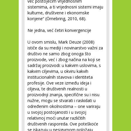
već postojećim vrijednosnim
sistemima, a ti vrijednosni sistemi imaju
kulturne, društvene i ekonomske
korijene“ (Örnebring, 2010, 68).
Ne jedna, već četiri konvergencije
U ovom smislu, Mark Deuze (2008)
ističe da su mediji i novinarstvo važni za
društvo ne samo zbog onoga što
proizvode, već i zbog načina na koji se
sadržaj proizvodi: u kakvim uslovima, s
kakvim ciljevima, u okviru kakvih
institucionalnih stavova i identiteta
profesije. Ove veze između ideja i
ciljeva, te društvenih realnosti u
proizvodnji znanja, specifične su i nisu
nužne, mogu se stvarati i raskidati u
određenim okolnostima – one variraju
u svojoj postojanosti i u svojoj
relativnoj moći unutar različitih
društvenih rasporeda. Ove poteškoće
se iskazuju u nesigurnom položaju