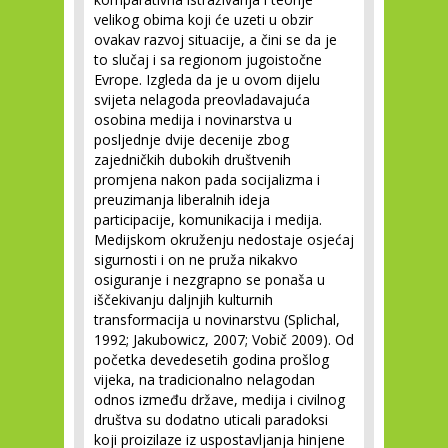
velikog obima koji će uzeti u obzir
ovakav razvoj situacije, a čini se da je
to slučaj i sa regionom jugoistočne
Evrope. Izgleda da je u ovom dijelu
svijeta nelagoda preovladavajuća
osobina medija i novinarstva u
posljednje dvije decenije zbog
zajedničkih dubokih društvenih
promjena nakon pada socijalizma i
preuzimanja liberalnih ideja
participacije, komunikacija i medija.
Medijskom okruženju nedostaje osjećaj
sigurnosti i on ne pruža nikakvo
osiguranje i nezgrapno se ponaša u
iščekivanju daljnjih kulturnih
transformacija u novinarstvu (Splichal,
1992; Jakubowicz, 2007; Vobič 2009). Od
početka devedesetih godina prošlog
vijeka, na tradicionalno nelagodan
odnos između države, medija i civilnog
društva su dodatno uticali paradoksi
koji proizilaze iz uspostavljanja hinjene