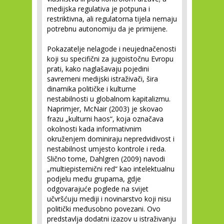
medijska regulativa je potpuna i
restriktivna, ali regulatorna tijela nemaju
potrebnu autonomiju da je primijene.
Pokazatelje nelagode i neujednačenosti
koji su specifični za jugoistočnu Evropu
prati, kako naglašavaju pojedini
savremeni medijski istraživači, šira
dinamika političke i kulturne
nestabilnosti u globalnom kapitalizmu.
Naprimjer, McNair (2003) je skovao
frazu „kulturni haos“, koja označava
okolnosti kada informativnim
okruženjem dominiraju nepredvidivost i
nestabilnost umjesto kontrole i reda.
Slično tome, Dahlgren (2009) navodi
„multiepistemični red“ kao intelektualnu
podjelu među grupama, gdje
odgovarajuće poglede na svijet
učvršćuju mediji i novinarstvo koji nisu
politički međusobno povezani. Ovo
predstavlja dodatni izazov u istraživanju