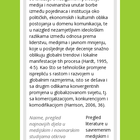
medija i novinarstva unutar borbe
između pojedinaca i institucija oko
političkih, ekonomskih i kulturnih oblika
postojanja u domenu komunikacija, te
u naizgled nezamjetljivim ideološkim
razlikama između odnosa prema
liderstvu, medijima i javnom mnijenju,
koje u posljednje dvije decenije snažno
oblikuju globalni trendovi i lokalne
manifestacije tih procesa (Hardt, 1995,
4-5). Kao što se tehnološke promjene
isprepliću s rastom i razvojem u
globalnim razmjerima, isto se dešava i
sa drugim odlikama konvergentnih
promjena u globalizovanom svijetu, tj.
sa komercijalizacijom, konkurencijom i
komodifikacijom (Harrison, 2006, 36).
Naime, pregled
Pregled
najnovijih djela u
literature u
medijskim i novinarskim
savremenim
studijama otkriva
medijskim i