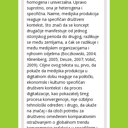
homogena i univerzalna. Upravo
suprotno, ona je heterogena i
specifična. Naime, medijska produkcija
reaguje na specifičan društveni
kontekst, što znači da se koncept
drugačije manifestuje od jednog
istorijskog perioda do drugog, razlikuje
se među zemljama, a čak se razlikuje i
među medijskim organizacijama i
njihovim odjelima (Boczkowski, 2004;
Klinenberg, 2005; Deuze, 2007; Vobič,
2009). Ciljevi ovog teksta su, prvo, da
pokaže da medijska produkcija u
digitalnom dobu reaguje na politički,
ekonomski i kulturno specifičan
društveni kontekst i da proces
digitalizacije, kao pokazatelj šireg
procesa konvergencije, nije ozbiljno
tehnološki određen; i drugo, da ukaže
na značaj i da izloži potrebu za
društveno omeđenim komparativnim
istraživanjem o globalnom trendu
konvergencije redakcija u specifičnim i