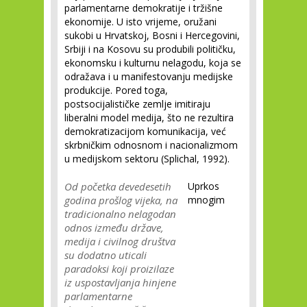
parlamentarne demokratije i tržišne
ekonomije. U isto vrijeme, oružani
sukobi u Hrvatskoj, Bosni i Hercegovini,
Srbiji i na Kosovu su produbili političku,
ekonomsku i kulturnu nelagodu, koja se
odražava i u manifestovanju medijske
produkcije. Pored toga,
postsocijalističke zemlje imitiraju
liberalni model medija, što ne rezultira
demokratizacijom komunikacija, već
skrbničkim odnosnom i nacionalizmom
u medijskom sektoru (Splichal, 1992).
Od početka devedesetih
Uprkos
godina prošlog vijeka, na
mnogim
tradicionalno nelagodan
odnos između države,
medija i civilnog društva
su dodatno uticali
paradoksi koji proizilaze
iz uspostavljanja hinjene
parlamentarne