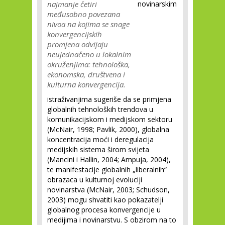
najmanje četiri
novinarskim
međusobno povezana
nivoa na kojima se snage
konvergencijskih
promjena odvijaju
neujednačeno u lokalnim
okruženjima: tehnološka,
ekonomska, društvena i
kulturna konvergencija.
istraživanjima sugeriše da se primjena
globalnih tehnoloških trendova u
komunikacijskom i medijskom sektoru
(McNair, 1998; Pavlik, 2000), globalna
koncentracija moći i deregulacija
medijskih sistema širom svijeta
(Mancini i Hallin, 2004; Ampuja, 2004),
te manifestacije globalnih „liberalnih“
obrazaca u kulturnoj evoluciji
novinarstva (McNair, 2003; Schudson,
2003) mogu shvatiti kao pokazatelji
globalnog procesa konvergencije u
medijima i novinarstvu. S obzirom na to