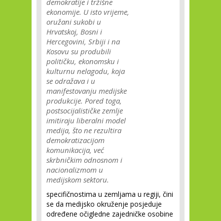
demokratije i tržišne
ekonomije. U isto vrijeme,
oružani sukobi u
Hrvatskoj, Bosni i
Hercegovini, Srbiji i na
Kosovu su produbili
političku, ekonomsku i
kulturnu nelagodu, koja
se odražava i u
manifestovanju medijske
produkcije. Pored toga,
postsocijalističke zemlje
imitiraju liberalni model
medija, što ne rezultira
demokratizacijom
komunikacija, već
skrbničkim odnosnom i
nacionalizmom u
medijskom sektoru.
specifičnostima u zemljama u regiji, čini
se da medijsko okruženje posjeduje
određene očigledne zajedničke osobine