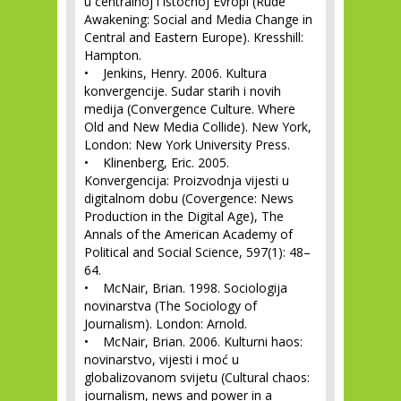
u centralnoj i istočnoj Evropi (Rude
Awakening: Social and Media Change in
Central and Eastern Europe). Kresshill:
Hampton.
• Jenkins, Henry. 2006. Kultura
konvergencije. Sudar starih i novih
medija (Convergence Culture. Where
Old and New Media Collide). New York,
London: New York University Press.
• Klinenberg, Eric. 2005.
Konvergencija: Proizvodnja vijesti u
digitalnom dobu (Covergence: News
Production in the Digital Age), The
Annals of the American Academy of
Political and Social Science, 597(1): 48–
64.
• McNair, Brian. 1998. Sociologija
novinarstva (The Sociology of
Journalism). London: Arnold.
• McNair, Brian. 2006. Kulturni haos:
novinarstvo, vijesti i moć u
globalizovanom svijetu (Cultural chaos:
journalism, news and power in a