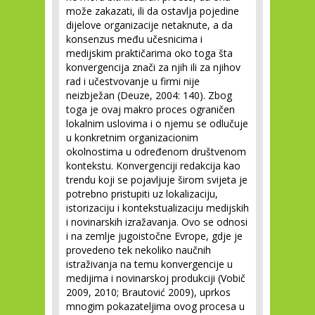
može zakazati, ili da ostavlja pojedine
dijelove organizacije netaknute, a da
konsenzus među učesnicima i
medijskim praktičarima oko toga šta
konvergencija znači za njih ili za njihov
rad i učestvovanje u firmi nije
neizbježan (Deuze, 2004: 140). Zbog
toga je ovaj makro proces ograničen
lokalnim uslovima i o njemu se odlučuje
u konkretnim organizacionim
okolnostima u određenom društvenom
kontekstu. Konvergenciji redakcija kao
trendu koji se pojavljuje širom svijeta je
potrebno pristupiti uz lokalizaciju,
istorizaciju i kontekstualizaciju medijskih
i novinarskih izražavanja. Ovo se odnosi
i na zemlje jugoistočne Evrope, gdje je
provedeno tek nekoliko naučnih
istraživanja na temu konvergencije u
medijima i novinarskoj produkciji (Vobič
2009, 2010; Brautović 2009), uprkos
mnogim pokazateljima ovog procesa u