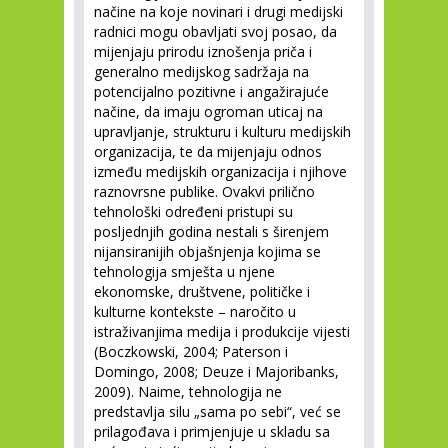
načine na koje novinari i drugi medijski
radnici mogu obavljati svoj posao, da
mijenjaju prirodu iznošenja priča i
generalno medijskog sadržaja na
potencijalno pozitivne i angažirajuće
načine, da imaju ogroman uticaj na
upravljanje, strukturu i kulturu medijskih
organizacija, te da mijenjaju odnos
između medijskih organizacija i njihove
raznovrsne publike. Ovakvi prilično
tehnološki određeni pristupi su
posljednjih godina nestali s širenjem
nijansiranijih objašnjenja kojima se
tehnologija smješta u njene
ekonomske, društvene, političke i
kulturne kontekste – naročito u
istraživanjima medija i produkcije vijesti
(Boczkowski, 2004; Paterson i
Domingo, 2008; Deuze i Majoribanks,
2009). Naime, tehnologija ne
predstavlja silu „sama po sebi“, već se
prilagođava i primjenjuje u skladu sa