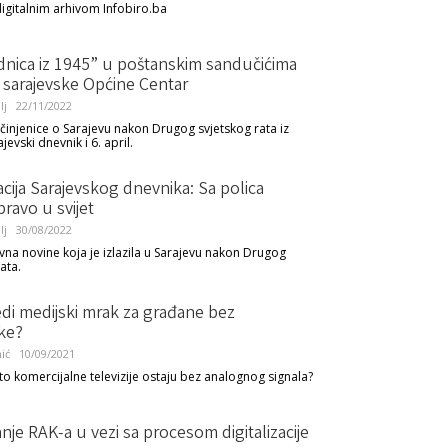
digitalnim arhivom Infobiro.ba
dnica iz 1945” u poštanskim sandučićima
 sarajevske Općine Centar
lj
22/11/2022
 činjenice o Sarajevu nakon Drugog svjetskog rata iz
ajevski dnevnik i 6. april.
zacija Sarajevskog dnevnika: Sa polica
ravo u svijet
lj
30/08/2022
vna novine koja je izlazila u Sarajevu nakon Drugog
ata.
ijedi medijski mrak za građane bez
ke?
ić
10/09/2021
što komercijalne televizije ostaju bez analognog signala?
je RAK-a u vezi sa procesom digitalizacije