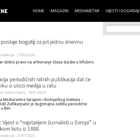
Skip to
main
HOME
MAGAZIN
MEDIAMETAR
VIJESTI I DOGAĐAJI
content
Search f
Search
 postaje bogatiji za još jednu dnevnu
edakcija
27/02/2024
r dobio pravo na arhiviranje Glasa Srpske u Infobiro.
acija periodičnih ratnih publikacija dat će
sliku o ulozi medija u ratu
ić
Selma Fukelj
19/01/2024
ta Mediacentra Sarajevo i Bošnjačkog instituta -
Adil Zulfikarpašić je dugotrajna zaštita periodične
 u BiH
: Vijest o “najstarijem žurnalisti u Evropi” u
kom listu iz 1888.
edakcija
21/07/2023