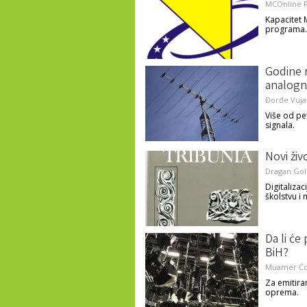
MCOnline R
Kapacitet 
programa.
Godine 
analogn
Đorđe Vuja
Više od pe
signala.
Novi živ
Dragan Gol
Digitaliza
školstvu i
Da li će 
BiH?
Muamer Ćor
Za emitira
oprema.