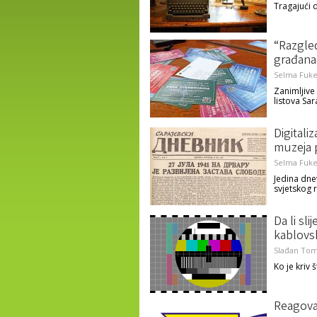
Tragajući 
“Razgle
građana
Selma Fuke
Zanimljive
listova Sar
Digitali
muzeja p
Selma Fuke
Jedina dne
svjetskog r
Da li sl
kablovs
Slađan Tom
Ko je kriv 
Reagovan