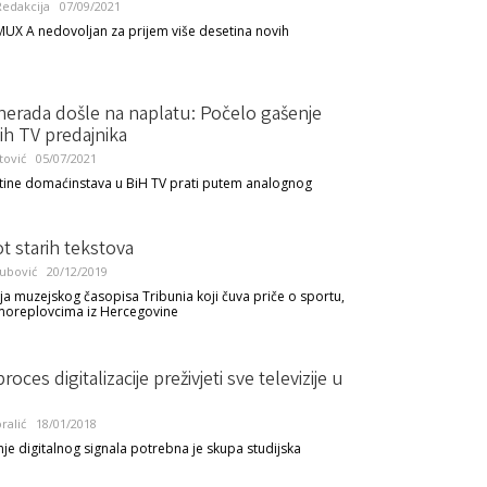
edakcija
07/09/2021
MUX A nedovoljan za prijem više desetina novih
nerada došle na naplatu: Počelo gašenje
ih TV predajnika
tović
05/07/2021
tine domaćinstava u BiH TV prati putem analognog
ot starih tekstova
ubović
20/12/2019
cija muzejskog časopisa Tribunia koji čuva priče o sportu,
 moreplovcima iz Hercegovine
proces digitalizacije preživjeti sve televizije u
alić
18/01/2018
nje digitalnog signala potrebna je skupa studijska