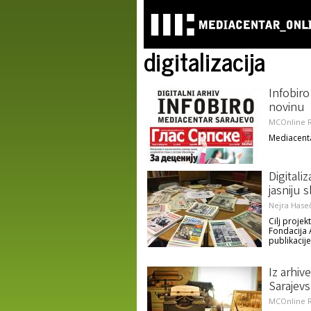
digitalizacija
Infobiro
novinu
MCOnline R
Mediacenta
Digitaliz
jasniju 
Nejra Haseč
Cilj projek
Fondacija 
publikacije
Iz arhive
Sarajevs
MCOnline R