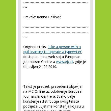
----------------------------------------------------
---
Prevela: Kanita Halilović
----------------------------------------------------
----------------------------------------------------
---
Originalni tekst
‘Like a person with a
quill learning to operate a typewriter’
dostupan je na web sajtu European
Journalism Centre-a
www.ejc.nl
, gdje je
objavljen 21.06.2010.
Tekst je preuzet, preveden i objavljen
na MC Online uz odobrenje European
Journalism Centre-a. Svako dalje
korištenje i distribucija ovog teksta
podliježe uvjetima korištenja koji su u