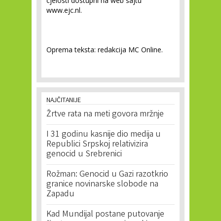
cjelosti dostupni na web sajtu
www.ejc.nl.
Oprema teksta: redakcija MC Online.
NAJČITANIJE
Žrtve rata na meti govora mržnje
I 31 godinu kasnije dio medija u
Republici Srpskoj relativizira
genocid u Srebrenici
Rožman: Genocid u Gazi razotkrio
granice novinarske slobode na
Zapadu
Kad Mundijal postane putovanje