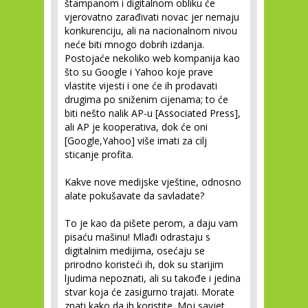
štampanom i digitalnom obliku će
vjerovatno zarađivati novac jer nemaju
konkurenciju, ali na nacionalnom nivou
neće biti mnogo dobrih izdanja.
Postojaće nekoliko web kompanija kao
što su Google i Yahoo koje prave
vlastite vijesti i one će ih prodavati
drugima po sniženim cijenama; to će
biti nešto nalik AP-u [Associated Press],
ali AP je kooperativa, dok će oni
[Google,Yahoo] više imati za cilj
sticanje profita.
Kakve nove medijske vještine, odnosno
alate pokušavate da savladate?
To je kao da pišete perom, a daju vam
pisaću mašinu! Mlađi odrastaju s
digitalnim medijima, osećaju se
prirodno koristeći ih, dok su starijim
ljudima nepoznati, ali su takođe i jedina
stvar koja će zasigurno trajati. Morate
znati kako da ih koristite. Moj savjet