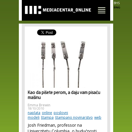
Skip to
BHS
main
ENG
content
Kao da pišete perom, a daju vam pisaću
mašinu
Emma Brewin
18/10/2010
naplata
online
poslovni
modeli
štampa
štampano novinarstvo
web
Josh Friedman, professor na
Univerzitetu Columbia, o budućnosti