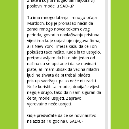
Znate li koji bi mogao biti najodrživiji
poslovni model u SAD-u?
Tu ima mnogo lutanja i mnogo očaja.
Murdoch, koji je pronašao način da
zaradi mnogo novca tokom ovog
perioda, govori o naplaćivanju pristupa
vijestima koje objavljuje njegova firma,
a iz New York Timesa kažu da će i oni
pokušati tako nešto. Kada bi to uspjelo,
pretpostavljam da bi to bio jedan od
načina da se opstane i da se novinari
plate, ali imam utisak da većina mlađih
ljudi ne shvata da bi trebali plaćati
pristup sadržaju, pa to neće ni uraditi.
Neće koristiti taj model, dobijaće vijesti
negdje drugo, tako da nisam siguran da
će taj model uspjeti. Zapravo,
vjerovatno neće uspjeti.
Gdje predviđate da će se novinarstvo
nalaziti za 10 godina u SAD-u?