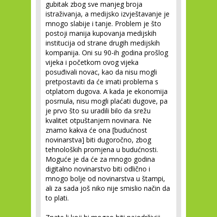
gubitak zbog sve manjeg broja
istraživanja, a medijsko izvještavanje je
mnogo slabije i tanje. Problem je što
postoji manija kupovanja medijskih
institucija od strane drugih medijskih
kompanija. Oni su 90-ih godina prošlog
vijeka i početkom ovog vijeka
posuđivali novac, kao da nisu mogli
pretpostaviti da će imati problema s
otplatom dugova. A kada je ekonomija
posrnula, nisu mogli plaćati dugove, pa
je prvo što su uradili bilo da srežu
kvalitet otpuštanjem novinara. Ne
znamo kakva će ona [budućnost
novinarstva] biti dugoročno, zbog
tehnoloških promjena u budućnosti.
Moguće je da će za mnogo godina
digitalno novinarstvo biti odlično i
mnogo bolje od novinarstva u štampi,
ali za sada još niko nije smislio način da
to plati.