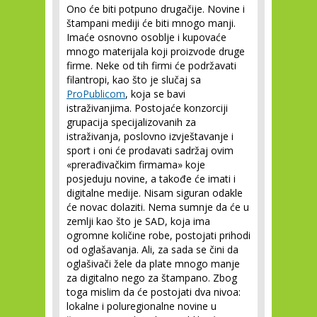
Ono će biti potpuno drugačije. Novine i
štampani mediji će biti mnogo manji.
Imaće osnovno osoblje i kupovaće
mnogo materijala koji proizvode druge
firme. Neke od tih firmi će podržavati
filantropi, kao što je slučaj sa
ProPublicom
, koja se bavi
istraživanjima. Postojaće konzorciji
grupacija specijalizovanih za
istraživanja, poslovno izvještavanje i
sport i oni će prodavati sadržaj ovim
«prerađivačkim firmama» koje
posjeduju novine, a takođe će imati i
digitalne medije. Nisam siguran odakle
će novac dolaziti. Nema sumnje da će u
zemlji kao što je SAD, koja ima
ogromne količine robe, postojati prihodi
od oglašavanja. Ali, za sada se čini da
oglašivači žele da plate mnogo manje
za digitalno nego za štampano. Zbog
toga mislim da će postojati dva nivoa:
lokalne i poluregionalne novine u